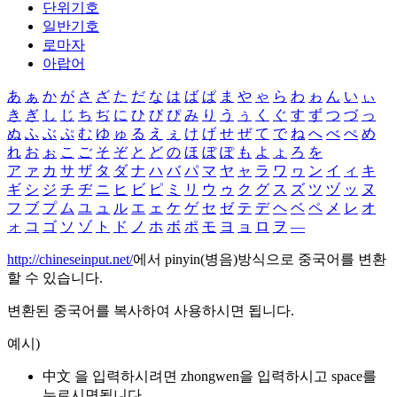
단위기호
일반기호
로마자
아랍어
あ
ぁ
か
が
さ
ざ
た
だ
な
は
ば
ぱ
ま
や
ゃ
ら
わ
ゎ
ん
い
ぃ
き
ぎ
し
じ
ち
ぢ
に
ひ
び
ぴ
み
り
う
ぅ
く
ぐ
す
ず
つ
づ
っ
ぬ
ふ
ぶ
ぷ
む
ゆ
ゅ
る
え
ぇ
け
げ
せ
ぜ
て
で
ね
へ
べ
ぺ
め
れ
お
ぉ
こ
ご
そ
ぞ
と
ど
の
ほ
ぼ
ぽ
も
よ
ょ
ろ
を
ア
ァ
カ
サ
ザ
タ
ダ
ナ
ハ
バ
パ
マ
ヤ
ャ
ラ
ワ
ヮ
ン
イ
ィ
キ
ギ
シ
ジ
チ
ヂ
ニ
ヒ
ビ
ピ
ミ
リ
ウ
ゥ
ク
グ
ス
ズ
ツ
ヅ
ッ
ヌ
フ
ブ
プ
ム
ユ
ュ
ル
エ
ェ
ケ
ゲ
セ
ゼ
テ
デ
ヘ
ベ
ペ
メ
レ
オ
ォ
コ
ゴ
ソ
ゾ
ト
ド
ノ
ホ
ボ
ポ
モ
ヨ
ョ
ロ
ヲ
―
http://chineseinput.net/
에서 pinyin(병음)방식으로 중국어를 변환
할 수 있습니다.
변환된 중국어를 복사하여 사용하시면 됩니다.
예시)
中文 을 입력하시려면
zhongwen
을 입력하시고 space를
누르시면됩니다.