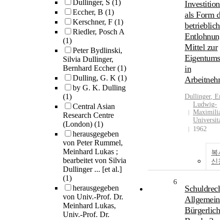
Dullinger, S
(1)
Investitio
Eccher, B
(1)
als Form d
Kerschner, F
(1)
betrieblic
Riedler, Posch A
Entlohnun
(1)
Mittel zur
Peter Bydlinski,
Eigentums
Silvia Dullinger,
Bernhard Eccher
(1)
in
Dulling, G. K
(1)
Arbeitneh
by G. K. Dulling
(1)
Dullinger
, E
Ludwig-
Central Asian
Maximili
Research Centre
Universit
(London)
(1)
1962
herausgegeben
von Peter Rummel,
Meinhard Lukas ;
복
bearbeitet von Silvia
신
Dullinger ... [et al.]
(1)
6
herausgegeben
Schuldrec
von Univ.-Prof. Dr.
Allgemeine
Meinhard Lukas,
Bürgerlic
Univ.-Prof. Dr.