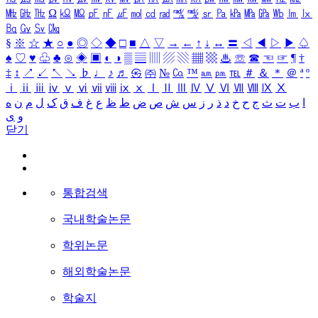
㎒
㎓
㎔
Ω
㏀
㏁
㎊
㎋
㎌
㏖
㏅
㎭
㎮
㎯
㏛
㎩
㎪
㎫
㎬
㏝
㏐
㏓
㏃
㏉
㏜
㏆
§
※
☆
★
○
●
◎
◇
◆
□
■
△
▽
→
←
↑
↓
↔
〓
◁
◀
▷
▶
♤
♠
♡
♥
♧
♣
⊙
◈
▣
◐
◑
▒
▤
▥
▨
▧
▦
▩
♨
☏
☎
☜
☞
¶
†
‡
↕
↗
↙
↖
↘
♭
♩
♪
♬
㉿
㈜
№
㏇
™
㏂
㏘
℡
＃
＆
＊
＠
ª
º
ⅰ
ⅱ
ⅲ
ⅳ
ⅴ
ⅵ
ⅶ
ⅷ
ⅸ
ⅹ
Ⅰ
Ⅱ
Ⅲ
Ⅳ
Ⅴ
Ⅵ
Ⅶ
Ⅷ
Ⅸ
Ⅹ
ا
ب
ت
ث
ج
ح
خ
د
ذ
ر
ز
س
ش
ص
ض
ط
ظ
ع
غ
ف
ق
ک
ل
م
ن
ه
و
ی
닫기
통합검색
국내학술논문
학위논문
해외학술논문
학술지