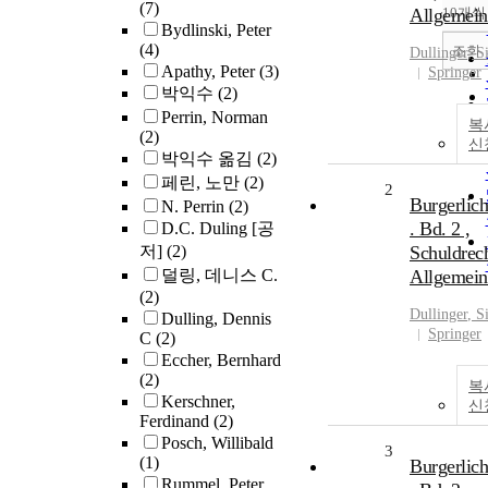
(7)
Allgemeine
10개씩
Bydlinski, Peter
(4)
조회
Dullinger
, S
Apathy, Peter
(3)
Springer
박익수
(2)
Perrin, Norman
복
(2)
신
박익수 옮김
(2)
페린, 노만
(2)
2
Burgerlic
N. Perrin
(2)
. Bd. 2 ,
D.C. Duling [공
저]
(2)
Schuldrech
덜링, 데니스 C.
Allgemeine
(2)
Dullinger
, S
Dulling, Dennis
Springer
C
(2)
Eccher, Bernhard
(2)
복
Kerschner,
신
Ferdinand
(2)
Posch, Willibald
3
(1)
Burgerlic
Rummel, Peter