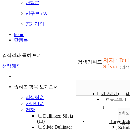
단행본
연구보고서
공개강의
home
단행본
검색결과 좁혀 보기
저자 : Dulli
검색키워드
Silvia
선택해제
(검
좁혀본 항목 보기순서
내보내기
내
검색량순
한글로보기
가나다순
1
저자
정확도
Dullinger, Silvia
Burgerlic
(13)
내림차
Silvia Dullinger
. 2 , Schul