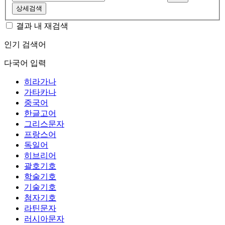
상세검색
결과 내 재검색
인기 검색어
다국어 입력
히라가나
가타카나
중국어
한글고어
그리스문자
프랑스어
독일어
히브리어
괄호기호
학술기호
기술기호
첨자기호
라틴문자
러시아문자