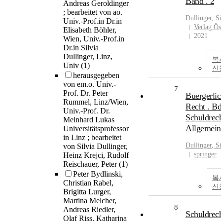
Band . 2
Andreas Geroldinger
; bearbeitet von ao.
Dullinger
, S
Univ.-Prof.in Dr.in
Verlag Ös
Elisabeth Böhler,
2021
Wien, Univ.-Prof.in
Dr.in Silvia
Dullinger, Linz,
복
Univ
(1)
신
herausgegeben
von em.o. Univ.-
7
Prof. Dr. Peter
Buergerlic
Rummel, Linz/Wien,
Recht . Bd
Univ.-Prof. Dr.
Schuldrech
Meinhard Lukas
Allgemeine
Universitätsprofessor
in Linz ; bearbeitet
Dullinger
, S
von Silvia Dullinger,
springer
Heinz Krejci, Rudolf
Reischauer, Peter
(1)
Peter Bydlinski,
복
Christian Rabel,
신
Brigitta Lurger,
Martina Melcher,
8
Andreas Riedler,
Schuldrech
Olaf Riss, Katharina