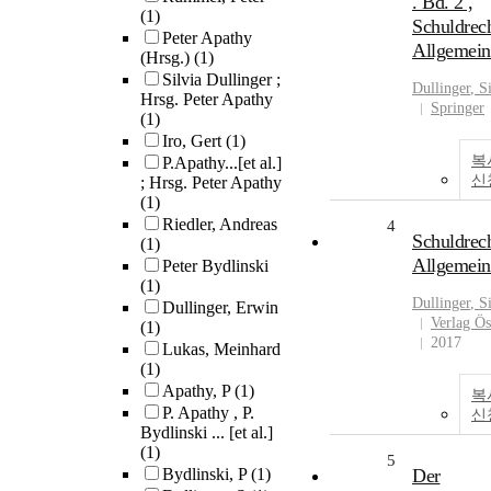
. Bd. 2 ,
(1)
Schuldrech
Peter Apathy
Allgemeine
(Hrsg.)
(1)
Silvia Dullinger ;
Dullinger
, S
Hrsg. Peter Apathy
Springer
(1)
Iro, Gert
(1)
복
P.Apathy...[et al.]
신
; Hrsg. Peter Apathy
(1)
Riedler, Andreas
4
Schuldrec
(1)
Allgemeine
Peter Bydlinski
(1)
Dullinger
, S
Dullinger, Erwin
Verlag Ös
(1)
2017
Lukas, Meinhard
(1)
Apathy, P
(1)
복
P. Apathy , P.
신
Bydlinski ... [et al.]
(1)
5
Bydlinski, P
(1)
Der