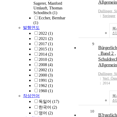
Allgemeine
Sagerer, Manford
Umlauft, Thomas
Dullinger
, S
Schoditsch
(1)
Springer
Eccher, Bernhar
(1)
발행연도
복
2022
(1)
신
2021
(2)
2017
(1)
9
Bürgerlic
2015
(1)
. Band 2 ,
2014
(2)
Schuldrec
2010
(2)
Allgemeine
2008
(4)
2002
(1)
Dullinger
, S
2000
(3)
Verl. Öst
1991
(2)
2014
1962
(1)
1960
(1)
작성언어
복
신
독일어
(17)
한국어
(2)
10
영어
(2)
B?rgerlich