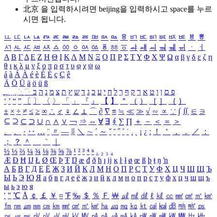
北京 을 입력하시려면
beijing
을 입력하시고 space를 누르
시면 됩니다.
ㅥ
ㅦ
ㅧ
ㅨ
ㅩ
ㅪ
ㅫ
ㅬ
ㅭ
ㅮ
ㅯ
ㅰ
ㅱ
ㅲ
ㅳ
ㅴ
ㅵ
ㅶ
ㅷ
ㅸ
ㅹ
ㅺ
ㅻ
ㅼ
ㅽ
ㅾ
ㅿ
ㆀ
ㆁ
ㆂ
ㆃ
ㆄ
ㆅ
ㆆ
ㆇ
ㆈ
ㆉ
ㆊ
ㆋ
ㆌ
ㆍ
ㆎ
Α
Β
Γ
Δ
Ε
Ζ
Η
Θ
Ι
Κ
Λ
Μ
Ν
Ξ
Ο
Π
Ρ
Σ
Τ
Υ
Φ
Χ
Ψ
Ω
α
β
γ
δ
ε
ζ
η
θ
ι
κ
λ
μ
ν
ξ
ο
π
ρ
σ
τ
υ
φ
χ
ψ
ω
á
à
Á
À
é
è
É
È
ç
Ç
ê
Ä
Ö
Ü
ä
ö
ü
ß
ְ
ֳ
ֲ
ֱ
ָ
ַ
ֵ
ֶ
ִ
ֹ
ּ
ֻ
ׂ
ׁ
ּ
ב
ה
נ
מ
צ
ת
ץ
ש
ד
ג
כ
ע
י
ח
ל
ך
ף
ק
ר
א
ט
ו
ן
ם
פ
‘
’
“
”
〔
〕
〈
〉
「
」
『
』
【
】
＂
（
）
［
］
｛
｝
±
×
÷
≠
≤
≥
∞
∴
♂
♀
∠
⊥
⌒
∂
∇
≡
≒
≪
≫
√
∽
∝
∵
∫
∬
∈
∋
⊆
⊇
⊂
⊃
∪
∩
∧
∨
￢
⇒
⇔
∀
∃
∮
∑
∏
＋
－
＜
＝
＞
、
。
·
‥
…
¨
〃
―
∥
＼
∼
´
～
ˇ
˘
˝
˚
˙
¸
˛
¡
¿
ː
！
＇
，
．
／
：
；
？
＾
＿
｀
｜
½
⅓
⅔
¼
¾
⅛
⅜
⅝
⅞
¹
²
³
⁴
ⁿ
₁
₂
₃
₄
Æ
Ð
Ħ
Ĳ
Ł
Ø
Œ
Þ
Ŧ
Ŋ
æ
đ
ð
ħ
ı
ĳ
ĸ
ŀ
ł
ø
œ
ß
þ
ŧ
ŋ
ŉ
А
Б
В
Г
Д
Е
Ё
Ж
З
И
Й
К
Л
М
Н
О
П
Р
С
Т
У
Ф
Х
Ц
Ч
Ш
Щ
Ъ
Ы
Ь
Э
Ю
Я
а
б
в
г
д
е
ё
ж
з
и
й
к
л
м
н
о
п
р
с
т
у
ф
х
ц
ч
ш
щ
ъ
ы
ь
э
ю
я
′
″
℃
Å
￠
￡
￥
¤
℉
‰
＄
％
Ｆ
￦
㎕
㎖
㎗
ℓ
㎘
㏄
㎣
㎤
㎥
㎦
㎙
㎚
㎛
㎜
㎝
㎞
㎟
㎠
㎡
㎢
㏊
㎍
㎎
㎏
㏏
㎈
㎉
㏈
㎧
㎨
㎰
㎱
㎲
㎳
㎴
㎵
㎶
㎷
㎸
㎹
㎀
㎁
㎂
㎃
㎄
㎺
㎻
㎽
㎾
㎿
㎐
㎑