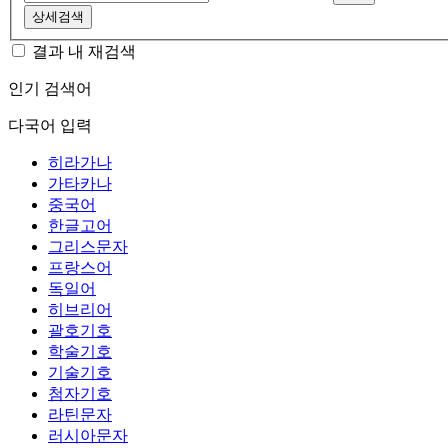
상세검색
결과 내 재검색
인기 검색어
다국어 입력
히라가나
가타카나
중국어
한글고어
그리스문자
프랑스어
독일어
히브리어
괄호기호
학술기호
기술기호
첨자기호
라틴문자
러시아문자