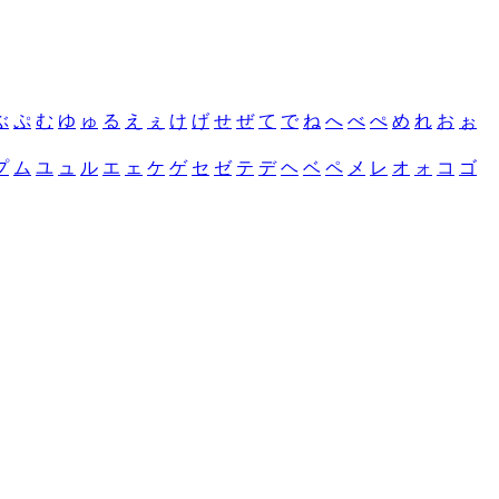
ぶ
ぷ
む
ゆ
ゅ
る
え
ぇ
け
げ
せ
ぜ
て
で
ね
へ
べ
ぺ
め
れ
お
ぉ
プ
ム
ユ
ュ
ル
エ
ェ
ケ
ゲ
セ
ゼ
テ
デ
ヘ
ベ
ペ
メ
レ
オ
ォ
コ
ゴ