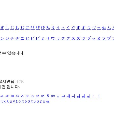
ぎ
し
じ
ち
ぢ
に
ひ
び
ぴ
み
り
う
ぅ
く
ぐ
す
ず
つ
づ
っ
ぬ
ふ
シ
ジ
チ
ヂ
ニ
ヒ
ビ
ピ
ミ
リ
ウ
ゥ
ク
グ
ス
ズ
ツ
ヅ
ッ
ヌ
フ
ブ
할 수 있습니다.
누르시면됩니다.
시면 됩니다.
ㅻ
ㅼ
ㅽ
ㅾ
ㅿ
ㆀ
ㆁ
ㆂ
ㆃ
ㆄ
ㆅ
ㆆ
ㆇ
ㆈ
ㆉ
ㆊ
ㆋ
ㆌ
ㆍ
ㆎ
θ
ι
κ
λ
μ
ν
ξ
ο
π
ρ
σ
τ
υ
φ
χ
ψ
ω