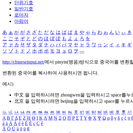
단위기호
일반기호
로마자
아랍어
あ
ぁ
か
が
さ
ざ
た
だ
な
は
ば
ぱ
ま
や
ゃ
ら
わ
ゎ
ん
い
ぃ
き
こ
ご
そ
ぞ
と
ど
の
ほ
ぼ
ぽ
も
よ
ょ
ろ
を
ア
ァ
カ
サ
ザ
タ
ダ
ナ
ハ
バ
パ
マ
ヤ
ャ
ラ
ワ
ヮ
ン
イ
ィ
キ
ギ
ソ
ゾ
ト
ド
ノ
ホ
ボ
ポ
モ
ヨ
ョ
ロ
ヲ
―
http://chineseinput.net/
에서 pinyin(병음)방식으로 중국어를 변환
변환된 중국어를 복사하여 사용하시면 됩니다.
예시)
中文 을 입력하시려면
zhongwen
을 입력하시고 space를
北京 을 입력하시려면
beijing
을 입력하시고 space를 누르
ㅥ
ㅦ
ㅧ
ㅨ
ㅩ
ㅪ
ㅫ
ㅬ
ㅭ
ㅮ
ㅯ
ㅰ
ㅱ
ㅲ
ㅳ
ㅴ
ㅵ
ㅶ
ㅷ
ㅸ
ㅹ
ㅺ
Α
Β
Γ
Δ
Ε
Ζ
Η
Θ
Ι
Κ
Λ
Μ
Ν
Ξ
Ο
Π
Ρ
Σ
Τ
Υ
Φ
Χ
Ψ
Ω
α
β
γ
δ
ε
ζ
η
á
à
Á
À
é
è
É
È
ç
Ç
ê
Ä
Ö
Ü
ä
ö
ü
ß