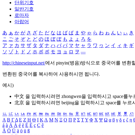
단위기호
일반기호
로마자
아랍어
あ
ぁ
か
が
さ
ざ
た
だ
な
は
ば
ぱ
ま
や
ゃ
ら
わ
ゎ
ん
い
ぃ
き
こ
ご
そ
ぞ
と
ど
の
ほ
ぼ
ぽ
も
よ
ょ
ろ
を
ア
ァ
カ
サ
ザ
タ
ダ
ナ
ハ
バ
パ
マ
ヤ
ャ
ラ
ワ
ヮ
ン
イ
ィ
キ
ギ
ソ
ゾ
ト
ド
ノ
ホ
ボ
ポ
モ
ヨ
ョ
ロ
ヲ
―
http://chineseinput.net/
에서 pinyin(병음)방식으로 중국어를 변환
변환된 중국어를 복사하여 사용하시면 됩니다.
예시)
中文 을 입력하시려면
zhongwen
을 입력하시고 space를
北京 을 입력하시려면
beijing
을 입력하시고 space를 누르
ㅥ
ㅦ
ㅧ
ㅨ
ㅩ
ㅪ
ㅫ
ㅬ
ㅭ
ㅮ
ㅯ
ㅰ
ㅱ
ㅲ
ㅳ
ㅴ
ㅵ
ㅶ
ㅷ
ㅸ
ㅹ
ㅺ
Α
Β
Γ
Δ
Ε
Ζ
Η
Θ
Ι
Κ
Λ
Μ
Ν
Ξ
Ο
Π
Ρ
Σ
Τ
Υ
Φ
Χ
Ψ
Ω
α
β
γ
δ
ε
ζ
η
á
à
Á
À
é
è
É
È
ç
Ç
ê
Ä
Ö
Ü
ä
ö
ü
ß