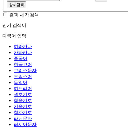
상세검색
결과 내 재검색
인기 검색어
다국어 입력
히라가나
가타카나
중국어
한글고어
그리스문자
프랑스어
독일어
히브리어
괄호기호
학술기호
기술기호
첨자기호
라틴문자
러시아문자