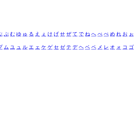
ぶ
ぷ
む
ゆ
ゅ
る
え
ぇ
け
げ
せ
ぜ
て
で
ね
へ
べ
ぺ
め
れ
お
ぉ
プ
ム
ユ
ュ
ル
エ
ェ
ケ
ゲ
セ
ゼ
テ
デ
ヘ
ベ
ペ
メ
レ
オ
ォ
コ
ゴ