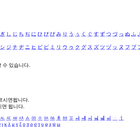
ぎ
し
じ
ち
ぢ
に
ひ
び
ぴ
み
り
う
ぅ
く
ぐ
す
ず
つ
づ
っ
ぬ
ふ
シ
ジ
チ
ヂ
ニ
ヒ
ビ
ピ
ミ
リ
ウ
ゥ
ク
グ
ス
ズ
ツ
ヅ
ッ
ヌ
フ
ブ
할 수 있습니다.
누르시면됩니다.
시면 됩니다.
ㅻ
ㅼ
ㅽ
ㅾ
ㅿ
ㆀ
ㆁ
ㆂ
ㆃ
ㆄ
ㆅ
ㆆ
ㆇ
ㆈ
ㆉ
ㆊ
ㆋ
ㆌ
ㆍ
ㆎ
θ
ι
κ
λ
μ
ν
ξ
ο
π
ρ
σ
τ
υ
φ
χ
ψ
ω