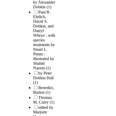
by Alexander
Dobkin
(1)
Paul R.
Ehrlich,
David S.
Dobkin, and
Darryl
Wheye ; with
species
treatments by
Stuart L.
Pimm ;
illustrated by
Shahid
Naeem
(1)
by Peter
Dobkin Hall
(1)
Benedict,
Burton
(1)
Thomas,
M. Carey
(1)
edited by
Marjorie