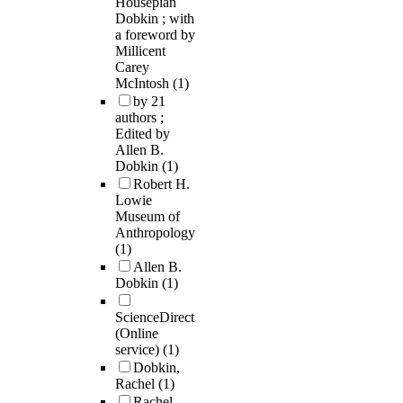
Housepian
Dobkin ; with
a foreword by
Millicent
Carey
McIntosh
(1)
by 21
authors ;
Edited by
Allen B.
Dobkin
(1)
Robert H.
Lowie
Museum of
Anthropology
(1)
Allen B.
Dobkin
(1)
ScienceDirect
(Online
service)
(1)
Dobkin,
Rachel
(1)
Rachel