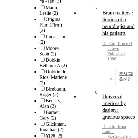
레이첼
(2)
Mann,
7
Brain matters :
Leslie
(2)
Stories of a
Original
Film (Firm)
neurologist and
(2)
his patients
Lucas, Jon
(2)
Dobkin
, Bruce H
Moore,
Crown
Scott
(2)
Publishers
1986
Dobkin,
Bethami A
(2)
Dobkin de
복사/대
Rios, Marlene
출신청
(2)
Birnbaum,
8
Roger
(2)
Universal
Bensky,
interiors by
Alan
(2)
design :
Barber,
gracious spaces
Gary
(2)
Glickman,
Dobkin
, Irma
Jonathan
(2)
Laufer
워켄, 크
McGraw-Hill