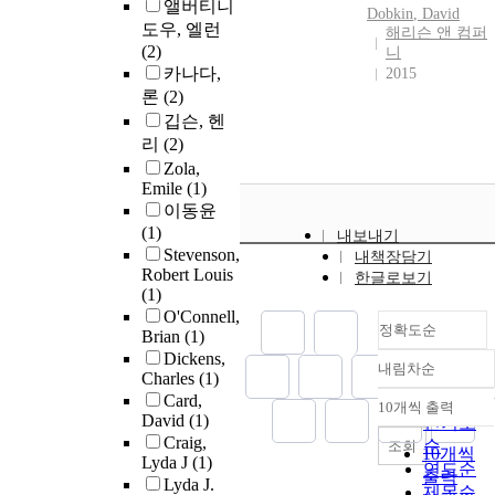
앨버티니
Dobkin
, David
도우, 엘런
해리슨 앤 컴퍼
(2)
니
카나다,
2015
론
(2)
깁슨, 헨
리
(2)
Zola,
Emile
(1)
이동윤
(1)
내보내기
Stevenson,
내책장담기
Robert Louis
한글로보기
(1)
O'Connell,
정확도순
Brian
(1)
Dickens,
내림차순
정확도
Charles
(1)
순
Card,
10개씩 출력
내림차순
David
(1)
인기도
Craig,
순
조회
10개씩
Lyda J
(1)
연도순
출력
Lyda J.
제목순