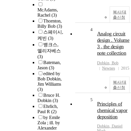
McAdams,
복사/대
Rachel
(3)
출신청
Thornton,
Billy Bob
(3)
4
스페이시,
Analog circuit
케빈
(3)
design . Volume
뱅크스,
3 , the design
엘리자베스
note collection
(3)
Bateman,
Dobkin
, Bob
Jason
(3)
Newnes
2015
edited by
Bob Dobkin,
복사/대
Jim Williams
출신청
(3)
Bruce H.
5
Dobkin
(3)
Principles of
Ehrlich,
chemical vapor
Paul R
(2)
deposition
by Emile
Zola ; ill. by
Dobkin
, Daniel
Alexander
Mark