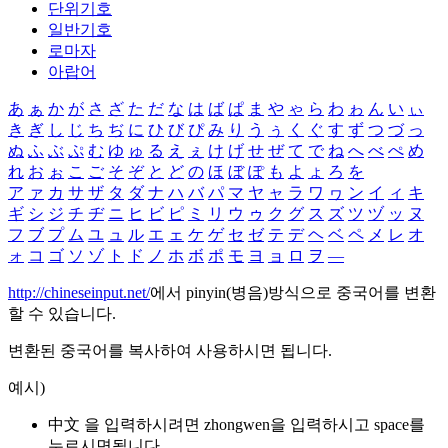
단위기호
일반기호
로마자
아랍어
あ
ぁ
か
が
さ
ざ
た
だ
な
は
ば
ぱ
ま
や
ゃ
ら
わ
ゎ
ん
い
ぃ
き
ぎ
し
じ
ち
ぢ
に
ひ
び
ぴ
み
り
う
ぅ
く
ぐ
す
ず
つ
づ
っ
ぬ
ふ
ぶ
ぷ
む
ゆ
ゅ
る
え
ぇ
け
げ
せ
ぜ
て
で
ね
へ
べ
ぺ
め
れ
お
ぉ
こ
ご
そ
ぞ
と
ど
の
ほ
ぼ
ぽ
も
よ
ょ
ろ
を
ア
ァ
カ
サ
ザ
タ
ダ
ナ
ハ
バ
パ
マ
ヤ
ャ
ラ
ワ
ヮ
ン
イ
ィ
キ
ギ
シ
ジ
チ
ヂ
ニ
ヒ
ビ
ピ
ミ
リ
ウ
ゥ
ク
グ
ス
ズ
ツ
ヅ
ッ
ヌ
フ
ブ
プ
ム
ユ
ュ
ル
エ
ェ
ケ
ゲ
セ
ゼ
テ
デ
ヘ
ベ
ペ
メ
レ
オ
ォ
コ
ゴ
ソ
ゾ
ト
ド
ノ
ホ
ボ
ポ
モ
ヨ
ョ
ロ
ヲ
―
http://chineseinput.net/
에서 pinyin(병음)방식으로 중국어를 변환
할 수 있습니다.
변환된 중국어를 복사하여 사용하시면 됩니다.
예시)
中文 을 입력하시려면
zhongwen
을 입력하시고 space를
누르시면됩니다.