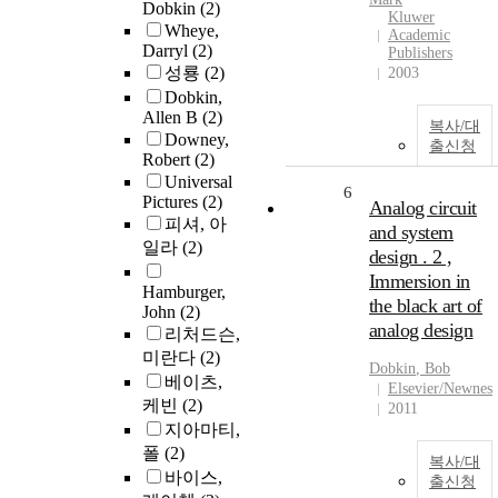
Dobkin
(2)
Kluwer
Wheye,
Academic
Darryl
(2)
Publishers
성룡
(2)
2003
Dobkin,
Allen B
(2)
복사/대
Downey,
출신청
Robert
(2)
Universal
6
Pictures
(2)
Analog circuit
피셔, 아
and system
일라
(2)
design . 2 ,
Immersion in
Hamburger,
the black art of
John
(2)
analog design
리처드슨,
미란다
(2)
Dobkin
, Bob
베이츠,
Elsevier/Newnes
케빈
(2)
2011
지아마티,
폴
(2)
복사/대
바이스,
출신청