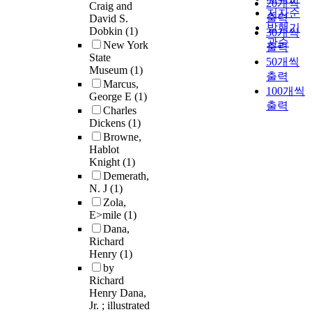
20개씩
Craig and
저자순
출력
David S.
발행기
Dobkin
(1)
30개씩
관순
New York
출력
State
50개씩
Museum
(1)
출력
Marcus,
100개씩
George E
(1)
출력
Charles
Dickens
(1)
Browne,
Hablot
Knight
(1)
Demerath,
N. J
(1)
Zola,
E>mile
(1)
Dana,
Richard
Henry
(1)
by
Richard
Henry Dana,
Jr. ; illustrated