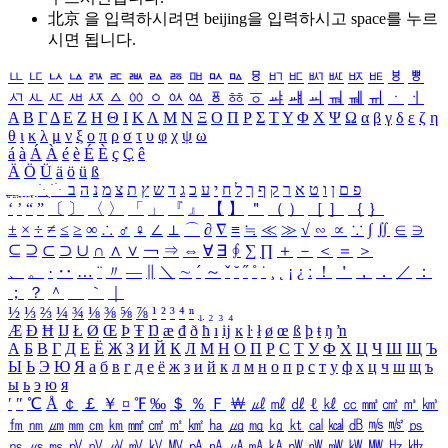
北京 을 입력하시려면
beijing
을 입력하시고 space를 누르
시면 됩니다.
ㅥ
ㅦ
ㅧ
ㅨ
ㅩ
ㅪ
ㅫ
ㅬ
ㅭ
ㅮ
ㅯ
ㅰ
ㅱ
ㅲ
ㅳ
ㅴ
ㅵ
ㅶ
ㅷ
ㅸ
ㅹ
ㅺ
ㅻ
ㅼ
ㅽ
ㅾ
ㅿ
ㆀ
ㆁ
ㆂ
ㆃ
ㆄ
ㆅ
ㆆ
ㆇ
ㆈ
ㆉ
ㆊ
ㆋ
ㆌ
ㆍ
ㆎ
Α
Β
Γ
Δ
Ε
Ζ
Η
Θ
Ι
Κ
Λ
Μ
Ν
Ξ
Ο
Π
Ρ
Σ
Τ
Υ
Φ
Χ
Ψ
Ω
α
β
γ
δ
ε
ζ
η
θ
ι
κ
λ
μ
ν
ξ
ο
π
ρ
σ
τ
υ
φ
χ
ψ
ω
á
à
Á
À
é
è
É
È
ç
Ç
ê
Ä
Ö
Ü
ä
ö
ü
ß
ְ
ֳ
ֲ
ֱ
ָ
ַ
ֵ
ֶ
ִ
ֹ
ּ
ֻ
ׂ
ׁ
ּ
ב
ה
נ
מ
צ
ת
ץ
ש
ד
ג
כ
ע
י
ח
ל
ך
ף
ק
ר
א
ט
ו
ן
ם
פ
‘
’
“
”
〔
〕
〈
〉
「
」
『
』
【
】
＂
（
）
［
］
｛
｝
±
×
÷
≠
≤
≥
∞
∴
♂
♀
∠
⊥
⌒
∂
∇
≡
≒
≪
≫
√
∽
∝
∵
∫
∬
∈
∋
⊆
⊇
⊂
⊃
∪
∩
∧
∨
￢
⇒
⇔
∀
∃
∮
∑
∏
＋
－
＜
＝
＞
、
。
·
‥
…
¨
〃
―
∥
＼
∼
´
～
ˇ
˘
˝
˚
˙
¸
˛
¡
¿
ː
！
＇
，
．
／
：
；
？
＾
＿
｀
｜
½
⅓
⅔
¼
¾
⅛
⅜
⅝
⅞
¹
²
³
⁴
ⁿ
₁
₂
₃
₄
Æ
Ð
Ħ
Ĳ
Ł
Ø
Œ
Þ
Ŧ
Ŋ
æ
đ
ð
ħ
ı
ĳ
ĸ
ŀ
ł
ø
œ
ß
þ
ŧ
ŋ
ŉ
А
Б
В
Г
Д
Е
Ё
Ж
З
И
Й
К
Л
М
Н
О
П
Р
С
Т
У
Ф
Х
Ц
Ч
Ш
Щ
Ъ
Ы
Ь
Э
Ю
Я
а
б
в
г
д
е
ё
ж
з
и
й
к
л
м
н
о
п
р
с
т
у
ф
х
ц
ч
ш
щ
ъ
ы
ь
э
ю
я
′
″
℃
Å
￠
￡
￥
¤
℉
‰
＄
％
Ｆ
￦
㎕
㎖
㎗
ℓ
㎘
㏄
㎣
㎤
㎥
㎦
㎙
㎚
㎛
㎜
㎝
㎞
㎟
㎠
㎡
㎢
㏊
㎍
㎎
㎏
㏏
㎈
㎉
㏈
㎧
㎨
㎰
㎱
㎲
㎳
㎴
㎵
㎶
㎷
㎸
㎹
㎀
㎁
㎂
㎃
㎄
㎺
㎻
㎽
㎾
㎿
㎐
㎑