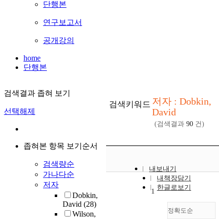
단행본
연구보고서
공개강의
home
단행본
검색결과 좁혀 보기
저자 : Dobkin,
검색키워드
David
선택해제
(검색결과
90
건)
좁혀본 항목 보기순서
검색량순
내보내기
가나다순
내책장담기
저자
한글로보기
1
Dobkin,
David
(28)
정확도순
Wilson,