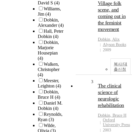
David S
(4)
Village folk
Williams,
scene, and
Jim
(4)
coming out in
Dobkin,
the feminist
Alexander
(4)
movement
Hall, Peter
Dobkin
(4)
Dobkin
, Alix
Dobkin,
Alyson Books
Marjorie
2009
Housepian
(4)
Walken,
복사/대
Christopher
출신청
(4)
Meester,
3
The clinical
Leighton
(4)
Dobkin,
science of
Bruce H
(4)
neurologic
Daniel M.
rehabilitation
Dobkin
(4)
Reynolds,
Dobkin
, Bruce H
Ryan
(3)
Oxford
University Press
Wilde,
2003
Olivia
(3)