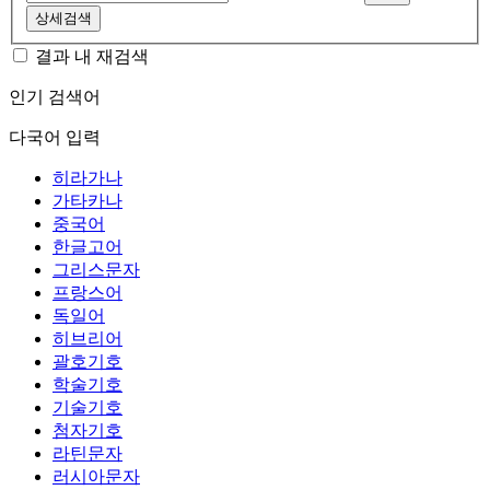
상세검색
결과 내 재검색
인기 검색어
다국어 입력
히라가나
가타카나
중국어
한글고어
그리스문자
프랑스어
독일어
히브리어
괄호기호
학술기호
기술기호
첨자기호
라틴문자
러시아문자