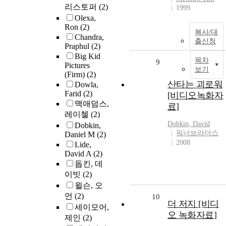
리스토퍼
(2)
1999
Olexa,
Ron
(2)
복사/대
Chandra,
출신청
Praphul
(2)
Big Kid
목차
9
Pictures
보기
(Firm)
(2)
산타는 괴로워
Dowla,
Farid
(2)
[비디오녹화자
맥애덤스,
료]
레이첼
(2)
Dobkin
, David
Dobkin,
워너브라더스
Daniel M
(2)
2008
Lide,
David A
(2)
돕킨, 데
이빗
(2)
윌슨, 오
언
(2)
10
더 저지 [비디
세이모어,
오 녹화자료]
제인
(2)