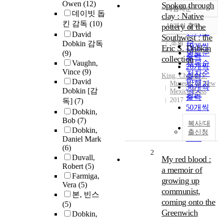
Owen
(12)
Spoken through
내림차순
정확도
데이빗 돕
clay : Native
순
킨 감독
(10)
pottery of the
10개씩 출력
내림차순
인기도
David
Southwest : the
순
조회
Dobkin 감독
10개씩
Eric S. Dobkin
연도순
(9)
출력
collection
Vaughn,
제목순
20개씩
Vince
(9)
저자순
King, Charles S.
출력
David
발행기
Museum of New
30개씩
Dobkin [감
Mexico Press
관순
출력
2017
독]
(7)
50개씩
Dobkin,
출력
Bob
(7)
복사/대
100개씩
Dobkin,
출신청
출력
Daniel Mark
(6)
2
Duvall,
My red blood :
Robert
(5)
a memoir of
Farmiga,
growing up
Vera
(5)
communist,
본, 빈스
coming onto the
(5)
Greenwich
Dobkin,