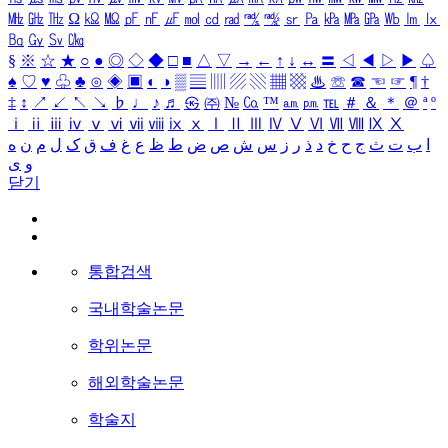
㎒
㎓
㎔
Ω
㏀
㏁
㎊
㎋
㎌
㏖
㏅
㎭
㎮
㎯
㏛
㎩
㎪
㎫
㎬
㏝
㏐
㏓
㏃
㏉
㏜
㏆
§
※
☆
★
○
●
◎
◇
◆
□
■
△
▽
→
←
↑
↓
↔
〓
◁
◀
▷
▶
♤
♠
♡
♥
♧
♣
⊙
◈
▣
◐
◑
▒
▤
▥
▨
▧
▦
▩
♨
☏
☎
☜
☞
¶
†
‡
↕
↗
↙
↖
↘
♭
♩
♪
♬
㉿
㈜
№
㏇
™
㏂
㏘
℡
＃
＆
＊
＠
ª
º
ⅰ
ⅱ
ⅲ
ⅳ
ⅴ
ⅵ
ⅶ
ⅷ
ⅸ
ⅹ
Ⅰ
Ⅱ
Ⅲ
Ⅳ
Ⅴ
Ⅵ
Ⅶ
Ⅷ
Ⅸ
Ⅹ
ا
ب
ت
ث
ج
ح
خ
د
ذ
ر
ز
س
ش
ص
ض
ط
ظ
ع
غ
ف
ق
ک
ل
م
ن
ه
و
ی
닫기
통합검색
국내학술논문
학위논문
해외학술논문
학술지