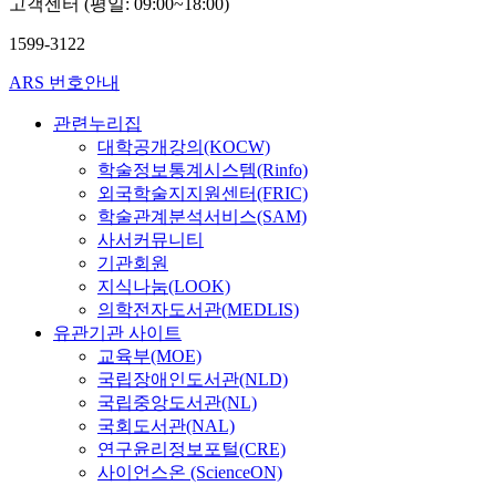
고객센터 (평일: 09:00~18:00)
1599-3122
ARS 번호안내
관련누리집
대학공개강의(KOCW)
학술정보통계시스템(Rinfo)
외국학술지지원센터(FRIC)
학술관계분석서비스(SAM)
사서커뮤니티
기관회원
지식나눔(LOOK)
의학전자도서관(MEDLIS)
유관기관 사이트
교육부(MOE)
국립장애인도서관(NLD)
국립중앙도서관(NL)
국회도서관(NAL)
연구윤리정보포털(CRE)
사이언스온 (ScienceON)