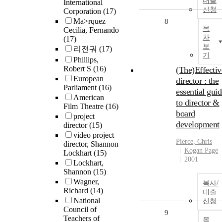
대출
International
신청
Corporation
(17)
Ma>rquez
8
목
Cecilia, Fernando
차
(17)
보
리전궈
(17)
기
Phillips,
Robert S
(16)
(The)Effectiv
European
director : the
Parliament
(16)
essential guid
American
to director &
Film Theatre
(16)
board
project
development
director
(15)
video project
Pierce, Chris
director, Shannon
Kogan Page
Lockhart
(15)
2001
Lockhart,
Shannon
(15)
Wagner,
복사/
Richard
(14)
대출
National
신청
Council of
9
Teachers of
목