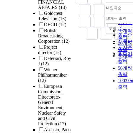
FINANCIAL
AFFAIRS
(13)
내림차순
정확도
Goldcrest
순
Television
(13)
10개씩 출력
내림차
인기도
OECD
(12)
순
조회
British
10개씩
연도순
Broadcasting
출력
Corporation
(12)
제목순
20개씩
Project
저자순
출력
director
(12)
발행기
30개씩
Deferrari, Roy
관순
출력
J
(12)
50개씩
Wiener
출력
Philharmoniker
(12)
100개
European
출력
Commission,
Directorate-
General
Environment,
Nuclear Safety
and Civil
Protection
(12)
Asensio, Paco