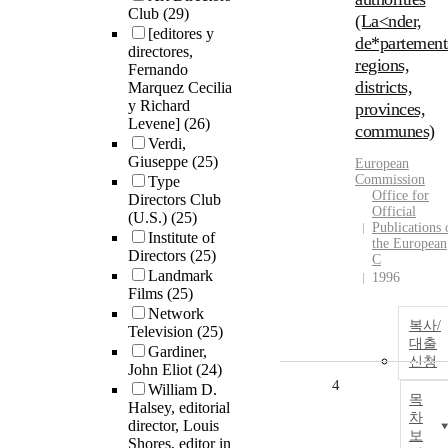
Club
(29)
(La<nder,
[editores y
de*partement
directores,
regions,
Fernando
districts,
Marquez Cecilia
y Richard
provinces,
Levene]
(26)
communes)
Verdi,
Giuseppe
(25)
European
Commission
Type
Office for
Directors Club
Official
(U.S.)
(25)
Publications 
Institute of
the European
Directors
(25)
C
Landmark
1996
Films
(25)
Network
복사/
Television
(25)
대출
Gardiner,
신청
John Eliot
(24)
4
William D.
목
Halsey, editorial
차
director, Louis
보
Shores, editor in