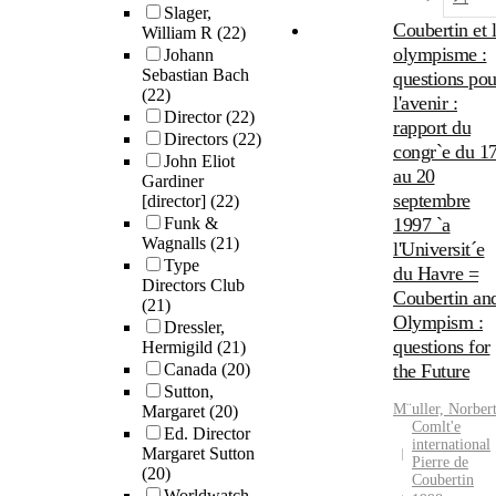
Slager,
Coubertin et l
William R
(22)
olympisme :
Johann
Sebastian Bach
questions pou
(22)
l'avenir :
Director
(22)
rapport du
Directors
(22)
congr`e du 1
John Eliot
au 20
Gardiner
septembre
[director]
(22)
Funk &
1997 `a
Wagnalls
(21)
l'Universit´e
Type
du Havre =
Directors Club
Coubertin an
(21)
Olympism :
Dressler,
questions for
Hermigild
(21)
Canada
(20)
the Future
Sutton,
M¨uller, Norber
Margaret
(20)
Comlt'e
Ed. Director
international
Margaret Sutton
Pierre de
(20)
Coubertin
Worldwatch