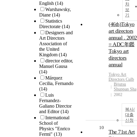
English
(14)
차
Warshawsky,
보
Diane
(14)
기
Statistics
(46th)Tokyo
Directorate
(14)
art directors
Designers and
annual . 2002
Art Directors
Association of
= ADC年鑑
the United
Tokyo art
Kingdom
(14)
directors
director editor,
annual
Manuel Gausa
(14)
Tokyo Art
Márquez
Directors Culb
Cecilia, Fernando
Bijutsu
(14)
Shuppan Sha
Luis
2002
Fernandez-
Galiano Director
복사/
and Editor
(14)
대출
International
신청
School of
10
Physics "Enrico
The 71st Art
Fermi"
(13)