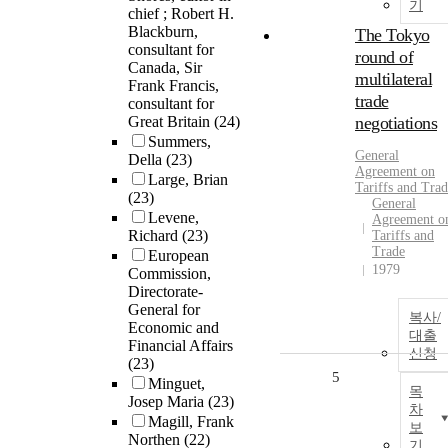
기
chief ; Robert H.
Blackburn,
The Tokyo
consultant for
round of
Canada, Sir
multilateral
Frank Francis,
trade
consultant for
Great Britain
(24)
negotiations
Summers,
General
Della
(23)
Agreement on
Large, Brian
Tariffs and Tra
(23)
General
Levene,
Agreement o
Richard
(23)
Tariffs and
Trade
European
1979
Commission,
Directorate-
General for
복사/
Economic and
대출
Financial Affairs
신청
(23)
5
Minguet,
목
Josep Maria
(23)
차
Magill, Frank
보
Northen
(22)
기