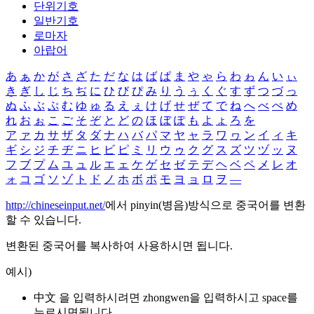
단위기호
일반기호
로마자
아랍어
あ
ぁ
か
が
さ
ざ
た
だ
な
は
ば
ぱ
ま
や
ゃ
ら
わ
ゎ
ん
い
ぃ
き
ぎ
し
じ
ち
ぢ
に
ひ
び
ぴ
み
り
う
ぅ
く
ぐ
す
ず
つ
づ
っ
ぬ
ふ
ぶ
ぷ
む
ゆ
ゅ
る
え
ぇ
け
げ
せ
ぜ
て
で
ね
へ
べ
ぺ
め
れ
お
ぉ
こ
ご
そ
ぞ
と
ど
の
ほ
ぼ
ぽ
も
よ
ょ
ろ
を
ア
ァ
カ
サ
ザ
タ
ダ
ナ
ハ
バ
パ
マ
ヤ
ャ
ラ
ワ
ヮ
ン
イ
ィ
キ
ギ
シ
ジ
チ
ヂ
ニ
ヒ
ビ
ピ
ミ
リ
ウ
ゥ
ク
グ
ス
ズ
ツ
ヅ
ッ
ヌ
フ
ブ
プ
ム
ユ
ュ
ル
エ
ェ
ケ
ゲ
セ
ゼ
テ
デ
ヘ
ベ
ペ
メ
レ
オ
ォ
コ
ゴ
ソ
ゾ
ト
ド
ノ
ホ
ボ
ポ
モ
ヨ
ョ
ロ
ヲ
―
http://chineseinput.net/
에서 pinyin(병음)방식으로 중국어를 변환
할 수 있습니다.
변환된 중국어를 복사하여 사용하시면 됩니다.
예시)
中文 을 입력하시려면
zhongwen
을 입력하시고 space를
누르시면됩니다.