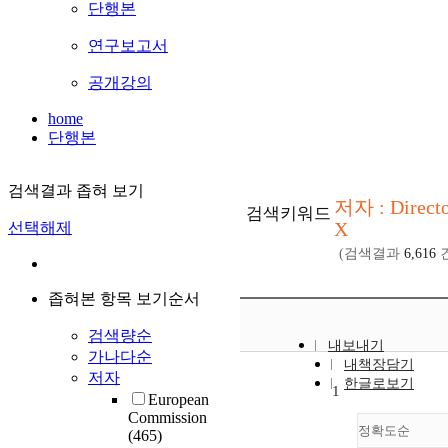
단행본
연구보고서
공개강의
home
단행본
검색결과 좁혀 보기
저자 : Direct
검색키워드
X
선택해제
(검색결과
6,616
건
좁혀본 항목 보기순서
검색량순
내보내기
가나다순
내책장담기
저자
한글로보기
1
European
Commission
정확도순
(465)