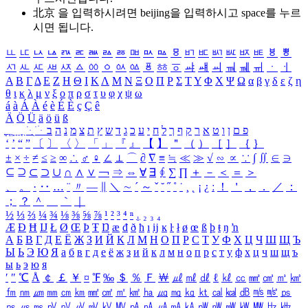
北京 을 입력하시려면
beijing
을 입력하시고 space를 누르
시면 됩니다.
ㅥ
ㅦ
ㅧ
ㅨ
ㅩ
ㅪ
ㅫ
ㅬ
ㅭ
ㅮ
ㅯ
ㅰ
ㅱ
ㅲ
ㅳ
ㅴ
ㅵ
ㅶ
ㅷ
ㅸ
ㅹ
ㅺ
ㅻ
ㅼ
ㅽ
ㅾ
ㅿ
ㆀ
ㆁ
ㆂ
ㆃ
ㆄ
ㆅ
ㆆ
ㆇ
ㆈ
ㆉ
ㆊ
ㆋ
ㆌ
ㆍ
ㆎ
Α
Β
Γ
Δ
Ε
Ζ
Η
Θ
Ι
Κ
Λ
Μ
Ν
Ξ
Ο
Π
Ρ
Σ
Τ
Υ
Φ
Χ
Ψ
Ω
α
β
γ
δ
ε
ζ
η
θ
ι
κ
λ
μ
ν
ξ
ο
π
ρ
σ
τ
υ
φ
χ
ψ
ω
á
à
Á
À
é
è
É
È
ç
Ç
ê
Ä
Ö
Ü
ä
ö
ü
ß
ְ
ֳ
ֲ
ֱ
ָ
ַ
ֵ
ֶ
ִ
ֹ
ּ
ֻ
ׂ
ׁ
ּ
ב
ה
נ
מ
צ
ת
ץ
ש
ד
ג
כ
ע
י
ח
ל
ך
ף
ק
ר
א
ט
ו
ן
ם
פ
‘
’
“
”
〔
〕
〈
〉
「
」
『
』
【
】
＂
（
）
［
］
｛
｝
±
×
÷
≠
≤
≥
∞
∴
♂
♀
∠
⊥
⌒
∂
∇
≡
≒
≪
≫
√
∽
∝
∵
∫
∬
∈
∋
⊆
⊇
⊂
⊃
∪
∩
∧
∨
￢
⇒
⇔
∀
∃
∮
∑
∏
＋
－
＜
＝
＞
、
。
·
‥
…
¨
〃
―
∥
＼
∼
´
～
ˇ
˘
˝
˚
˙
¸
˛
¡
¿
ː
！
＇
，
．
／
：
；
？
＾
＿
｀
｜
½
⅓
⅔
¼
¾
⅛
⅜
⅝
⅞
¹
²
³
⁴
ⁿ
₁
₂
₃
₄
Æ
Ð
Ħ
Ĳ
Ł
Ø
Œ
Þ
Ŧ
Ŋ
æ
đ
ð
ħ
ı
ĳ
ĸ
ŀ
ł
ø
œ
ß
þ
ŧ
ŋ
ŉ
А
Б
В
Г
Д
Е
Ё
Ж
З
И
Й
К
Л
М
Н
О
П
Р
С
Т
У
Ф
Х
Ц
Ч
Ш
Щ
Ъ
Ы
Ь
Э
Ю
Я
а
б
в
г
д
е
ё
ж
з
и
й
к
л
м
н
о
п
р
с
т
у
ф
х
ц
ч
ш
щ
ъ
ы
ь
э
ю
я
′
″
℃
Å
￠
￡
￥
¤
℉
‰
＄
％
Ｆ
￦
㎕
㎖
㎗
ℓ
㎘
㏄
㎣
㎤
㎥
㎦
㎙
㎚
㎛
㎜
㎝
㎞
㎟
㎠
㎡
㎢
㏊
㎍
㎎
㎏
㏏
㎈
㎉
㏈
㎧
㎨
㎰
㎱
㎲
㎳
㎴
㎵
㎶
㎷
㎸
㎹
㎀
㎁
㎂
㎃
㎄
㎺
㎻
㎽
㎾
㎿
㎐
㎑