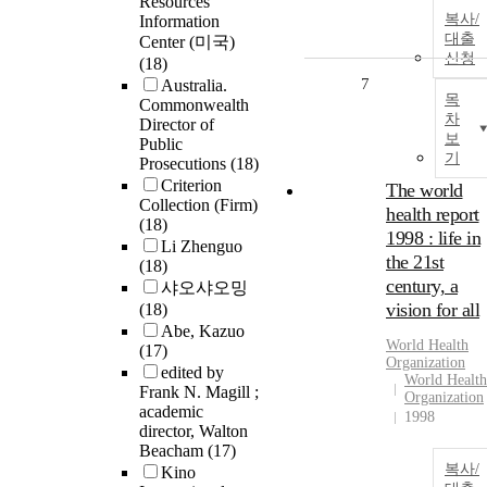
Resources
복사/
Information
대출
Center (미국)
신청
(18)
7
Australia.
목
Commonwealth
차
Director of
보
Public
기
Prosecutions
(18)
Criterion
The world
Collection (Firm)
health report
(18)
1998 : life in
Li Zhenguo
the 21st
(18)
century, a
샤오샤오밍
vision for all
(18)
Abe, Kazuo
World Health
(17)
Organization
edited by
World Health
Frank N. Magill ;
Organization
academic
1998
director, Walton
Beacham
(17)
복사/
Kino