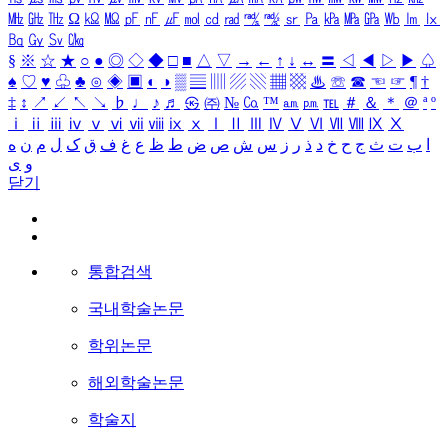
㎒
㎓
㎔
Ω
㏀
㏁
㎊
㎋
㎌
㏖
㏅
㎭
㎮
㎯
㏛
㎩
㎪
㎫
㎬
㏝
㏐
㏓
㏃
㏉
㏜
㏆
§
※
☆
★
○
●
◎
◇
◆
□
■
△
▽
→
←
↑
↓
↔
〓
◁
◀
▷
▶
♤
♠
♡
♥
♧
♣
⊙
◈
▣
◐
◑
▒
▤
▥
▨
▧
▦
▩
♨
☏
☎
☜
☞
¶
†
‡
↕
↗
↙
↖
↘
♭
♩
♪
♬
㉿
㈜
№
㏇
™
㏂
㏘
℡
＃
＆
＊
＠
ª
º
ⅰ
ⅱ
ⅲ
ⅳ
ⅴ
ⅵ
ⅶ
ⅷ
ⅸ
ⅹ
Ⅰ
Ⅱ
Ⅲ
Ⅳ
Ⅴ
Ⅵ
Ⅶ
Ⅷ
Ⅸ
Ⅹ
ا
ب
ت
ث
ج
ح
خ
د
ذ
ر
ز
س
ش
ص
ض
ط
ظ
ع
غ
ف
ق
ک
ل
م
ن
ه
و
ی
닫기
통합검색
국내학술논문
학위논문
해외학술논문
학술지