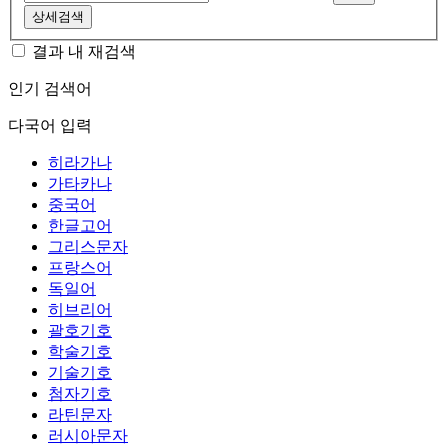
상세검색
결과 내 재검색
인기 검색어
다국어 입력
히라가나
가타카나
중국어
한글고어
그리스문자
프랑스어
독일어
히브리어
괄호기호
학술기호
기술기호
첨자기호
라틴문자
러시아문자