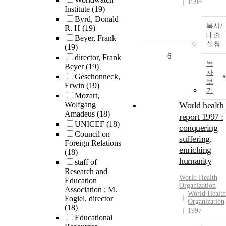
1998
Institute
(19)
Byrd, Donald
복사/
R. H
(19)
대출
Beyer, Frank
신청
(19)
6
director, Frank
목
Beyer
(19)
차
Geschonneck,
보
Erwin
(19)
기
Mozart,
Wolfgang
World health
Amadeus
(18)
report 1997 :
UNICEF
(18)
conquering
Council on
suffering,
Foreign Relations
enriching
(18)
humanity
staff of
Research and
World Health
Education
Organization
Association ; M.
World Health
Fogiel, director
Organization
(18)
1997
Educational