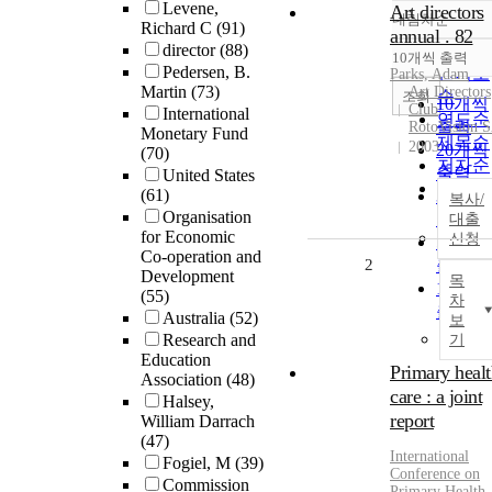
Levene,
Art directors
내림차순
정확도
Richard C
(91)
annual . 82
director
(88)
순
10개씩 출력
내림차
Pedersen, B.
인기도
Parks, Adam
Martin
(73)
Art Directors
순
조회
10개씩
Club
International
연도순
출력
RotoVision 
Monetary Fund
제목순
2003
20개씩
(70)
저자순
출력
United States
발행기
(61)
30개씩
복사/
관순
Organisation
출력
대출
for Economic
신청
50개씩
Co-operation and
2
출력
Development
목
100개
(55)
차
출력
Australia
(52)
보
Research and
기
Education
Primary healt
Association
(48)
care : a joint
Halsey,
report
William Darrach
(47)
International
Fogiel, M
(39)
Conference on
Commission
Primary Health