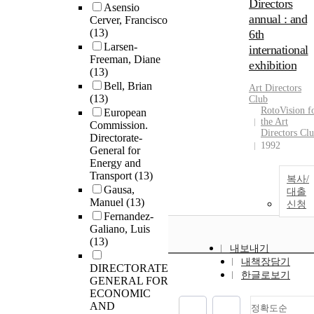
Directors
Asensio
annual : and
Cerver, Francisco
(13)
6th
Larsen-
international
Freeman, Diane
exhibition
(13)
Bell, Brian
Art Directors
(13)
Club
RotoVision f
European
the Art
Commission.
Directors Cl
Directorate-
1992
General for
Energy and
Transport
(13)
복사/
Gausa,
대출
Manuel
(13)
신청
Fernandez-
Galiano, Luis
(13)
내보내기
내책장담기
DIRECTORATE
한글로보기
GENERAL FOR
ECONOMIC
AND
정확도순