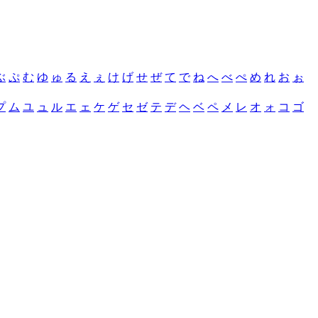
ぶ
ぷ
む
ゆ
ゅ
る
え
ぇ
け
げ
せ
ぜ
て
で
ね
へ
べ
ぺ
め
れ
お
ぉ
プ
ム
ユ
ュ
ル
エ
ェ
ケ
ゲ
セ
ゼ
テ
デ
ヘ
ベ
ペ
メ
レ
オ
ォ
コ
ゴ