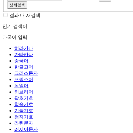
상세검색
결과 내 재검색
인기 검색어
다국어 입력
히라가나
가타카나
중국어
한글고어
그리스문자
프랑스어
독일어
히브리어
괄호기호
학술기호
기술기호
첨자기호
라틴문자
러시아문자