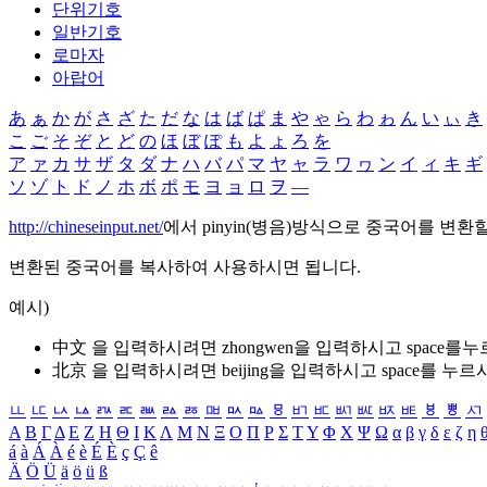
단위기호
일반기호
로마자
아랍어
あ
ぁ
か
が
さ
ざ
た
だ
な
は
ば
ぱ
ま
や
ゃ
ら
わ
ゎ
ん
い
ぃ
き
こ
ご
そ
ぞ
と
ど
の
ほ
ぼ
ぽ
も
よ
ょ
ろ
を
ア
ァ
カ
サ
ザ
タ
ダ
ナ
ハ
バ
パ
マ
ヤ
ャ
ラ
ワ
ヮ
ン
イ
ィ
キ
ギ
ソ
ゾ
ト
ド
ノ
ホ
ボ
ポ
モ
ヨ
ョ
ロ
ヲ
―
http://chineseinput.net/
에서 pinyin(병음)방식으로 중국어를 변환
변환된 중국어를 복사하여 사용하시면 됩니다.
예시)
中文 을 입력하시려면
zhongwen
을 입력하시고 space를
北京 을 입력하시려면
beijing
을 입력하시고 space를 누르
ㅥ
ㅦ
ㅧ
ㅨ
ㅩ
ㅪ
ㅫ
ㅬ
ㅭ
ㅮ
ㅯ
ㅰ
ㅱ
ㅲ
ㅳ
ㅴ
ㅵ
ㅶ
ㅷ
ㅸ
ㅹ
ㅺ
Α
Β
Γ
Δ
Ε
Ζ
Η
Θ
Ι
Κ
Λ
Μ
Ν
Ξ
Ο
Π
Ρ
Σ
Τ
Υ
Φ
Χ
Ψ
Ω
α
β
γ
δ
ε
ζ
η
á
à
Á
À
é
è
É
È
ç
Ç
ê
Ä
Ö
Ü
ä
ö
ü
ß