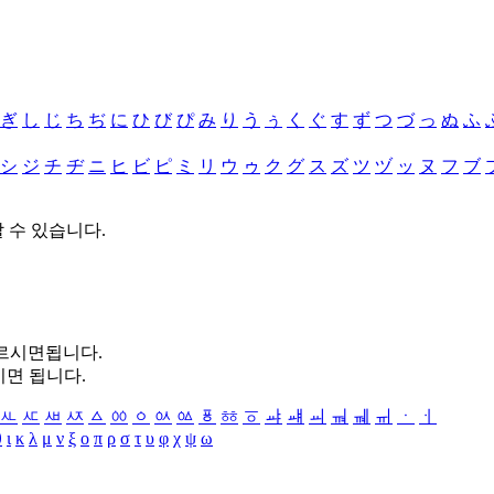
ぎ
し
じ
ち
ぢ
に
ひ
び
ぴ
み
り
う
ぅ
く
ぐ
す
ず
つ
づ
っ
ぬ
ふ
シ
ジ
チ
ヂ
ニ
ヒ
ビ
ピ
ミ
リ
ウ
ゥ
ク
グ
ス
ズ
ツ
ヅ
ッ
ヌ
フ
ブ
할 수 있습니다.
누르시면됩니다.
시면 됩니다.
ㅻ
ㅼ
ㅽ
ㅾ
ㅿ
ㆀ
ㆁ
ㆂ
ㆃ
ㆄ
ㆅ
ㆆ
ㆇ
ㆈ
ㆉ
ㆊ
ㆋ
ㆌ
ㆍ
ㆎ
θ
ι
κ
λ
μ
ν
ξ
ο
π
ρ
σ
τ
υ
φ
χ
ψ
ω