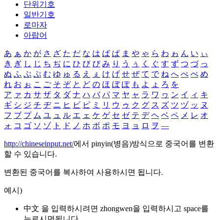
단위기호
일반기호
로마자
아랍어
あ
ぁ
か
が
さ
ざ
た
だ
な
は
ば
ぱ
ま
や
ゃ
ら
わ
ゎ
ん
い
ぃ
き
ぎ
し
じ
ち
ぢ
に
ひ
び
ぴ
み
り
う
ぅ
く
ぐ
す
ず
つ
づ
っ
ぬ
ふ
ぶ
ぷ
む
ゆ
ゅ
る
え
ぇ
け
げ
せ
ぜ
て
で
ね
へ
べ
ぺ
め
れ
お
ぉ
こ
ご
そ
ぞ
と
ど
の
ほ
ぼ
ぽ
も
よ
ょ
ろ
を
ア
ァ
カ
サ
ザ
タ
ダ
ナ
ハ
バ
パ
マ
ヤ
ャ
ラ
ワ
ヮ
ン
イ
ィ
キ
ギ
シ
ジ
チ
ヂ
ニ
ヒ
ビ
ピ
ミ
リ
ウ
ゥ
ク
グ
ス
ズ
ツ
ヅ
ッ
ヌ
フ
ブ
プ
ム
ユ
ュ
ル
エ
ェ
ケ
ゲ
セ
ゼ
テ
デ
ヘ
ベ
ペ
メ
レ
オ
ォ
コ
ゴ
ソ
ゾ
ト
ド
ノ
ホ
ボ
ポ
モ
ヨ
ョ
ロ
ヲ
―
http://chineseinput.net/
에서 pinyin(병음)방식으로 중국어를 변환
할 수 있습니다.
변환된 중국어를 복사하여 사용하시면 됩니다.
예시)
中文 을 입력하시려면
zhongwen
을 입력하시고 space를
누르시면됩니다.