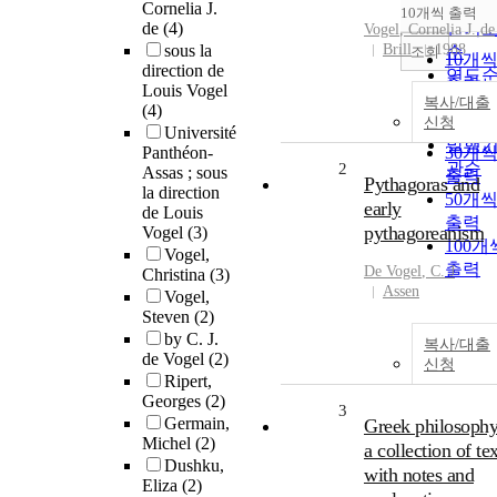
순
Cornelia J.
10개씩 출력
내림
de
(4)
인기
Vogel
, Cornelia J.
de
sous la
Brill
1988
순
조회
10개
direction de
연도
출력
Louis Vogel
제목
복사/대출
20개
(4)
저자
신청
출력
Université
발행
Panthéon-
30개
관순
2
Assas ; sous
출력
Pythagoras and
la direction
50개
early
de Louis
출력
pythagoreanism
Vogel
(3)
100개
Vogel,
출력
De
Vogel
, C. J
Christina
(3)
Assen
Vogel,
Steven
(2)
by C. J.
복사/대출
de Vogel
(2)
신청
Ripert,
Georges
(2)
3
Germain,
Greek philosophy
Michel
(2)
a collection of tex
Dushku,
with notes and
Eliza
(2)