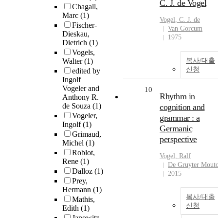
C. J. de Vogel
Chagall,
Marc
(1)
Vogel
, C. J.
de
Fischer-
Van Gorcum
Dieskau,
1975
Dietrich
(1)
Vogels,
Walter
(1)
복사/대출
신청
edited by
Ingolf
Vogeler and
10
Rhythm in
Anthony R.
de Souza
(1)
cognition and
Vogeler,
grammar : a
Ingolf
(1)
Germanic
Grimaud,
perspective
Michel
(1)
Roblot,
Vogel
, Ralf
Rene
(1)
De Gruyter Mout
Dalloz
(1)
2015
Prey,
Hermann
(1)
복사/대출
Mathis,
신청
Edith
(1)
Janowitz,