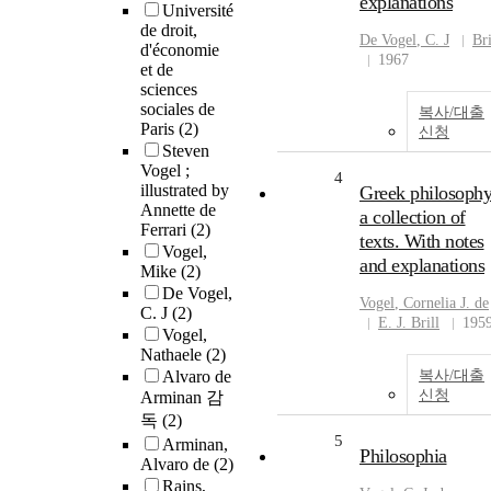
explanations
Université
de droit,
De
Vogel
, C. J
Bri
d'économie
1967
et de
sciences
sociales de
복사/대출
Paris
(2)
신청
Steven
Vogel ;
4
illustrated by
Greek philosophy
Annette de
a collection of
Ferrari
(2)
texts. With notes
Vogel,
and explanations
Mike
(2)
De Vogel,
Vogel
, Cornelia J.
de
C. J
(2)
E. J. Brill
195
Vogel,
Nathaele
(2)
Alvaro de
복사/대출
신청
Arminan 감
독
(2)
5
Arminan,
Philosophia
Alvaro de
(2)
Rains,