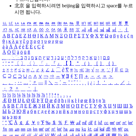
北京 을 입력하시려면
beijing
을 입력하시고 space를 누르
시면 됩니다.
ㅥ
ㅦ
ㅧ
ㅨ
ㅩ
ㅪ
ㅫ
ㅬ
ㅭ
ㅮ
ㅯ
ㅰ
ㅱ
ㅲ
ㅳ
ㅴ
ㅵ
ㅶ
ㅷ
ㅸ
ㅹ
ㅺ
ㅻ
ㅼ
ㅽ
ㅾ
ㅿ
ㆀ
ㆁ
ㆂ
ㆃ
ㆄ
ㆅ
ㆆ
ㆇ
ㆈ
ㆉ
ㆊ
ㆋ
ㆌ
ㆍ
ㆎ
Α
Β
Γ
Δ
Ε
Ζ
Η
Θ
Ι
Κ
Λ
Μ
Ν
Ξ
Ο
Π
Ρ
Σ
Τ
Υ
Φ
Χ
Ψ
Ω
α
β
γ
δ
ε
ζ
η
θ
ι
κ
λ
μ
ν
ξ
ο
π
ρ
σ
τ
υ
φ
χ
ψ
ω
á
à
Á
À
é
è
É
È
ç
Ç
ê
Ä
Ö
Ü
ä
ö
ü
ß
ְ
ֳ
ֲ
ֱ
ָ
ַ
ֵ
ֶ
ִ
ֹ
ּ
ֻ
ׂ
ׁ
ּ
ב
ה
נ
מ
צ
ת
ץ
ש
ד
ג
כ
ע
י
ח
ל
ך
ף
ק
ר
א
ט
ו
ן
ם
פ
‘
’
“
”
〔
〕
〈
〉
「
」
『
』
【
】
＂
（
）
［
］
｛
｝
±
×
÷
≠
≤
≥
∞
∴
♂
♀
∠
⊥
⌒
∂
∇
≡
≒
≪
≫
√
∽
∝
∵
∫
∬
∈
∋
⊆
⊇
⊂
⊃
∪
∩
∧
∨
￢
⇒
⇔
∀
∃
∮
∑
∏
＋
－
＜
＝
＞
、
。
·
‥
…
¨
〃
―
∥
＼
∼
´
～
ˇ
˘
˝
˚
˙
¸
˛
¡
¿
ː
！
＇
，
．
／
：
；
？
＾
＿
｀
｜
½
⅓
⅔
¼
¾
⅛
⅜
⅝
⅞
¹
²
³
⁴
ⁿ
₁
₂
₃
₄
Æ
Ð
Ħ
Ĳ
Ł
Ø
Œ
Þ
Ŧ
Ŋ
æ
đ
ð
ħ
ı
ĳ
ĸ
ŀ
ł
ø
œ
ß
þ
ŧ
ŋ
ŉ
А
Б
В
Г
Д
Е
Ё
Ж
З
И
Й
К
Л
М
Н
О
П
Р
С
Т
У
Ф
Х
Ц
Ч
Ш
Щ
Ъ
Ы
Ь
Э
Ю
Я
а
б
в
г
д
е
ё
ж
з
и
й
к
л
м
н
о
п
р
с
т
у
ф
х
ц
ч
ш
щ
ъ
ы
ь
э
ю
я
′
″
℃
Å
￠
￡
￥
¤
℉
‰
＄
％
Ｆ
￦
㎕
㎖
㎗
ℓ
㎘
㏄
㎣
㎤
㎥
㎦
㎙
㎚
㎛
㎜
㎝
㎞
㎟
㎠
㎡
㎢
㏊
㎍
㎎
㎏
㏏
㎈
㎉
㏈
㎧
㎨
㎰
㎱
㎲
㎳
㎴
㎵
㎶
㎷
㎸
㎹
㎀
㎁
㎂
㎃
㎄
㎺
㎻
㎽
㎾
㎿
㎐
㎑