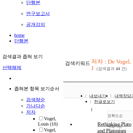
단행본
연구보고서
공개강의
home
단행본
검색결과 좁혀 보기
저자 : De Vogel, 
검색키워드
J
선택해제
(검색결과
44
건)
좁혀본 항목 보기순서
내보내기
내책장담
검색량순
한글로보기
가나다순
1
저자
정확도순
Vogel,
Rethinking Plato
Louis
(10)
내림차순
정확
Vogel,
and Platonism