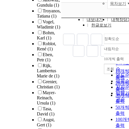
목차보기
Gundula
(1)
Troyanos,
Tatiana
(1)
내보내기
내책장담
Vogel,
한글로보기
Wladimir
(1)
Bohm,
Karl
(1)
정확도순
Roblot,
René
(1)
내림차순
정확
Eben,
순
10개씩 출력
Petr
(1)
내림
인기
Rijk,
순
조회
Lambertus
10개
연도
Marie de
(1)
출력
제목
Grenier,
20개
Christian
(1)
저자
출력
Mayer-
발행
30개
Reinach,
관순
출력
Ursula
(1)
50개
Tasa,
출력
David
(1)
100개
Augst,
Gert
(1)
출력