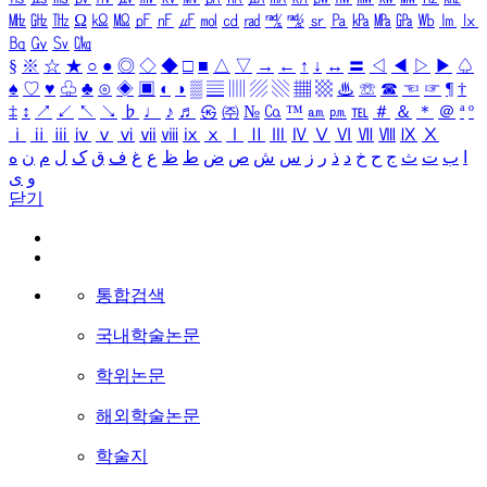
㎒
㎓
㎔
Ω
㏀
㏁
㎊
㎋
㎌
㏖
㏅
㎭
㎮
㎯
㏛
㎩
㎪
㎫
㎬
㏝
㏐
㏓
㏃
㏉
㏜
㏆
§
※
☆
★
○
●
◎
◇
◆
□
■
△
▽
→
←
↑
↓
↔
〓
◁
◀
▷
▶
♤
♠
♡
♥
♧
♣
⊙
◈
▣
◐
◑
▒
▤
▥
▨
▧
▦
▩
♨
☏
☎
☜
☞
¶
†
‡
↕
↗
↙
↖
↘
♭
♩
♪
♬
㉿
㈜
№
㏇
™
㏂
㏘
℡
＃
＆
＊
＠
ª
º
ⅰ
ⅱ
ⅲ
ⅳ
ⅴ
ⅵ
ⅶ
ⅷ
ⅸ
ⅹ
Ⅰ
Ⅱ
Ⅲ
Ⅳ
Ⅴ
Ⅵ
Ⅶ
Ⅷ
Ⅸ
Ⅹ
ا
ب
ت
ث
ج
ح
خ
د
ذ
ر
ز
س
ش
ص
ض
ط
ظ
ع
غ
ف
ق
ک
ل
م
ن
ه
و
ی
닫기
통합검색
국내학술논문
학위논문
해외학술논문
학술지