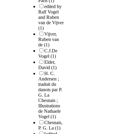
Paris
(1)
edited by
Ralf Vogel
and Ruben
van de Vijver
(1)
Vijver,
Ruben van
de
(1)
C.J.De
Vogel
(1)
Elder,
David
(1)
H. C.
Andersen ;
traduit du
danois par P.
G. La
Chesnais ;
Illustrations
de Nathaele
Vogel
(1)
Chesnais,
P. G. La
(1)
[edited