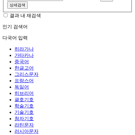
상세검색
결과 내 재검색
인기 검색어
다국어 입력
히라가나
가타카나
중국어
한글고어
그리스문자
프랑스어
독일어
히브리어
괄호기호
학술기호
기술기호
첨자기호
라틴문자
러시아문자