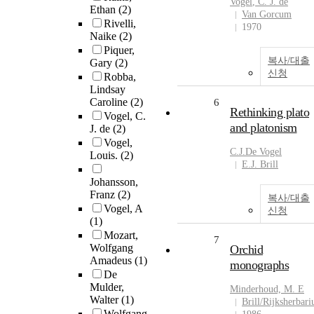
Vogel
, C. J.
de
Ethan
(2)
Van Gorcum
Rivelli,
1970
Naike
(2)
Piquer,
복사/대출
Gary
(2)
신청
Robba,
Lindsay
Caroline
(2)
6
Rethinking plato
Vogel, C.
and platonism
J. de
(2)
Vogel,
C.J.
De
Vogel
Louis.
(2)
E.J. Brill
Johansson,
Franz
(2)
복사/대출
Vogel, A
신청
(1)
Mozart,
7
Wolfgang
Orchid
Amadeus
(1)
monographs
De
Mulder,
Minderhoud, M. E
Walter
(1)
Brill/Rijksherbar
Wolfgang