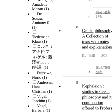
1986
Amadeus
Mozart
(1)
복사/대출
De
신청
Souza,
Anthony R
8
(1)
Greek philosophy
A Collection of
Tiedemann,
texts with notes
Klaus
(1)
コルネリ
and explkanation
ア·J·ド·フ
E.J. Brill
1973
ォ-ゲル ; 藤
澤令夫 …
[等譯]
(1)
복사/대출
신청
Fujisawa,
Norio
(1)
Andersen,
9
Kephalaion :
Hans
studies in Greek
Christian
(1)
Vogel,
philosophy and it
Joachim
(1)
continuation
Vogel,
offered to Profes
Barbara
(1)