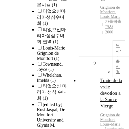
몬시뇰
(1)
Grignion
de
티없으신마
Montfort
,
Louis-Marie
리아성심수녀
가톨릭출
회
(1)
판사
티없으신마
2000
리아성심수녀
회 편역
(1)
복
Louis-Marie
사/
Grignion de
대
Montfort
(1)
출
9
Townsend,
신
Joyce
(1)
청
Whelehan,
Traite de la
Imelda
(1)
티없으신 마
vraie
리아 성심 수녀
devotion a
회
(1)
la Sainte
[edited by]
Vierge
Rusi Jaspal, De
Montfort
Grignion
de
University and
Montfort
,
Louis-Marie
Glynis M.
Imprimerie