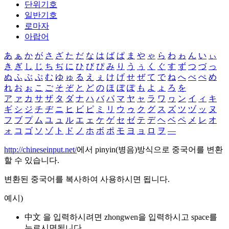
단위기호
일반기호
로마자
아랍어
あ
ぁ
か
が
さ
ざ
た
だ
な
は
ば
ぱ
ま
や
ゃ
ら
わ
ゎ
ん
い
ぃ
き
ぎ
し
じ
ち
ぢ
に
ひ
び
ぴ
み
り
う
ぅ
く
ぐ
す
ず
つ
づ
っ
ぬ
ふ
ぶ
ぷ
む
ゆ
ゅ
る
え
ぇ
け
げ
せ
ぜ
て
で
ね
へ
べ
ぺ
め
れ
お
ぉ
こ
ご
そ
ぞ
と
ど
の
ほ
ぼ
ぽ
も
よ
ょ
ろ
を
ア
ァ
カ
サ
ザ
タ
ダ
ナ
ハ
バ
パ
マ
ヤ
ャ
ラ
ワ
ヮ
ン
イ
ィ
キ
ギ
シ
ジ
チ
ヂ
ニ
ヒ
ビ
ピ
ミ
リ
ウ
ゥ
ク
グ
ス
ズ
ツ
ヅ
ッ
ヌ
フ
ブ
プ
ム
ユ
ュ
ル
エ
ェ
ケ
ゲ
セ
ゼ
テ
デ
ヘ
ベ
ペ
メ
レ
オ
ォ
コ
ゴ
ソ
ゾ
ト
ド
ノ
ホ
ボ
ポ
モ
ヨ
ョ
ロ
ヲ
―
http://chineseinput.net/
에서 pinyin(병음)방식으로 중국어를 변환
할 수 있습니다.
변환된 중국어를 복사하여 사용하시면 됩니다.
예시)
中文 을 입력하시려면
zhongwen
을 입력하시고 space를
누르시면됩니다.