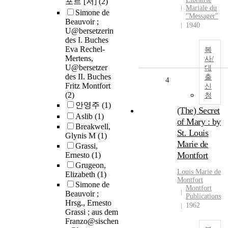
포르 [저]
(2)
Mariale du
Simone de
"Messager"
Beauvoir ;
1940
U@bersetzerin
des I. Buches
Eva Rechel-
복
Mertens,
사/
U@bersetzer
대
des II. Buches
출
4
Fritz Montfort
신
(2)
청
안영주
(1)
(The) Secret
Aslib
(1)
of Mary : by
Breakwell,
St. Louis
Glynis M
(1)
Marie de
Grassi,
Montfort
Ernesto
(1)
Grugeon,
Louis Marie
de
Elizabeth
(1)
Montfort
Simone de
Montfort
Beauvoir ;
Publications
Hrsg., Ernesto
1962
Grassi ; aus dem
Franzo@sischen