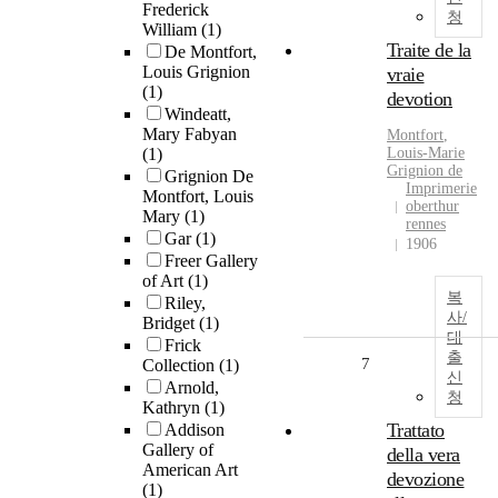
Frederick
청
William
(1)
Traite de la
De Montfort,
Louis Grignion
vraie
(1)
devotion
Windeatt,
Mary Fabyan
Montfort
,
(1)
Louis-Marie
Grignion
de
Grignion De
Imprimerie
Montfort, Louis
oberthur
Mary
(1)
rennes
Gar
(1)
1906
Freer Gallery
of Art
(1)
복
Riley,
사/
Bridget
(1)
대
Frick
출
7
Collection
(1)
신
Arnold,
청
Kathryn
(1)
Trattato
Addison
Gallery of
della vera
American Art
devozione
(1)