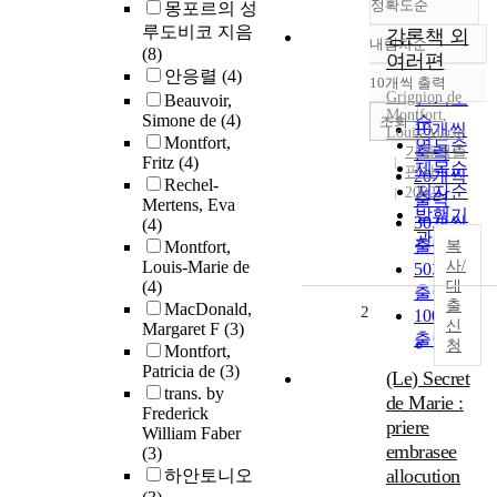
정확도순
몽포르의 성
루도비코 지음
강론책 외
내림차순
정확도
(8)
여러편
순
안응렬
(4)
10개씩 출력
내림차순
Grignion
인기도
de
Beauvoir,
Montfort
,
Simone de
(4)
순
조회
10개씩
Louis-Marie
Montfort,
연도순
가톨릭출
출력
Fritz
(4)
제목순
판사
20개씩
Rechel-
저자순
2002
출력
Mertens, Eva
발행기
30개씩
(4)
관순
출력
Montfort,
복
Louis-Marie de
사/
50개씩
(4)
대
출력
출
MacDonald,
2
100개씩
신
Margaret F
(3)
출력
청
Montfort,
Patricia de
(3)
(Le) Secret
trans. by
de Marie :
Frederick
priere
William Faber
embrasee
(3)
allocution
하안토니오