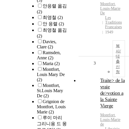
(3)
Montfort
,
안응렬 옮김
Louis-Marie
(2)
De
최영철
(2)
Les
Traditions
안 응렬
(2)
Francaises
최영철 옮김
1949
(2)
Davies,
복
Clare
(2)
사/
Ramsden,
대
Anne
(2)
출
3
Maria
(2)
신
Montfort,
청
Louis Mary De
(2)
Traite> de la
Montfort,
vraie
St.Louis Mary
de>votion a
De
(2)
la Sainte
Grignion de
Vierge
Montfort, Louis
Marie
(2)
Montfort
,
루이 마리
Louis-Marie
그리니용 드 몽
de
Librairie