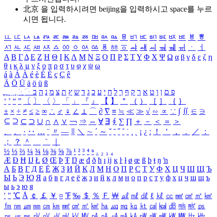
北京 을 입력하시려면
beijing
을 입력하시고 space를 누르
시면 됩니다.
ㅥ
ㅦ
ㅧ
ㅨ
ㅩ
ㅪ
ㅫ
ㅬ
ㅭ
ㅮ
ㅯ
ㅰ
ㅱ
ㅲ
ㅳ
ㅴ
ㅵ
ㅶ
ㅷ
ㅸ
ㅹ
ㅺ
ㅻ
ㅼ
ㅽ
ㅾ
ㅿ
ㆀ
ㆁ
ㆂ
ㆃ
ㆄ
ㆅ
ㆆ
ㆇ
ㆈ
ㆉ
ㆊ
ㆋ
ㆌ
ㆍ
ㆎ
Α
Β
Γ
Δ
Ε
Ζ
Η
Θ
Ι
Κ
Λ
Μ
Ν
Ξ
Ο
Π
Ρ
Σ
Τ
Υ
Φ
Χ
Ψ
Ω
α
β
γ
δ
ε
ζ
η
θ
ι
κ
λ
μ
ν
ξ
ο
π
ρ
σ
τ
υ
φ
χ
ψ
ω
á
à
Á
À
é
è
É
È
ç
Ç
ê
Ä
Ö
Ü
ä
ö
ü
ß
ְ
ֳ
ֲ
ֱ
ָ
ַ
ֵ
ֶ
ִ
ֹ
ּ
ֻ
ׂ
ׁ
ּ
ב
ה
נ
מ
צ
ת
ץ
ש
ד
ג
כ
ע
י
ח
ל
ך
ף
ק
ר
א
ט
ו
ן
ם
פ
‘
’
“
”
〔
〕
〈
〉
「
」
『
』
【
】
＂
（
）
［
］
｛
｝
±
×
÷
≠
≤
≥
∞
∴
♂
♀
∠
⊥
⌒
∂
∇
≡
≒
≪
≫
√
∽
∝
∵
∫
∬
∈
∋
⊆
⊇
⊂
⊃
∪
∩
∧
∨
￢
⇒
⇔
∀
∃
∮
∑
∏
＋
－
＜
＝
＞
、
。
·
‥
…
¨
〃
―
∥
＼
∼
´
～
ˇ
˘
˝
˚
˙
¸
˛
¡
¿
ː
！
＇
，
．
／
：
；
？
＾
＿
｀
｜
½
⅓
⅔
¼
¾
⅛
⅜
⅝
⅞
¹
²
³
⁴
ⁿ
₁
₂
₃
₄
Æ
Ð
Ħ
Ĳ
Ł
Ø
Œ
Þ
Ŧ
Ŋ
æ
đ
ð
ħ
ı
ĳ
ĸ
ŀ
ł
ø
œ
ß
þ
ŧ
ŋ
ŉ
А
Б
В
Г
Д
Е
Ё
Ж
З
И
Й
К
Л
М
Н
О
П
Р
С
Т
У
Ф
Х
Ц
Ч
Ш
Щ
Ъ
Ы
Ь
Э
Ю
Я
а
б
в
г
д
е
ё
ж
з
и
й
к
л
м
н
о
п
р
с
т
у
ф
х
ц
ч
ш
щ
ъ
ы
ь
э
ю
я
′
″
℃
Å
￠
￡
￥
¤
℉
‰
＄
％
Ｆ
￦
㎕
㎖
㎗
ℓ
㎘
㏄
㎣
㎤
㎥
㎦
㎙
㎚
㎛
㎜
㎝
㎞
㎟
㎠
㎡
㎢
㏊
㎍
㎎
㎏
㏏
㎈
㎉
㏈
㎧
㎨
㎰
㎱
㎲
㎳
㎴
㎵
㎶
㎷
㎸
㎹
㎀
㎁
㎂
㎃
㎄
㎺
㎻
㎽
㎾
㎿
㎐
㎑