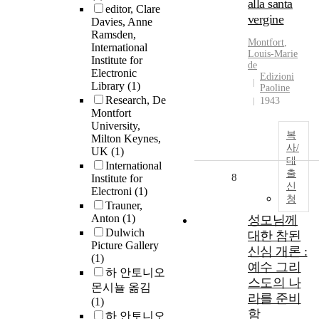
alla santa
editor, Clare
vergine
Davies, Anne
Ramsden,
Montfort
,
International
Louis-Marie
Institute for
de
Electronic
Edizioni
Library
(1)
Paoline
Research, De
1943
Montfort
University,
복
Milton Keynes,
사/
UK
(1)
대
International
출
8
Institute for
신
Electroni
(1)
청
Trauner,
Anton
(1)
성모님께
Dulwich
대한 참된
Picture Gallery
신심 개론 :
(1)
예수 그리
하 안토니오
스도의 나
몬시뇰 옮김
라를 준비
(1)
함
하 안토니오