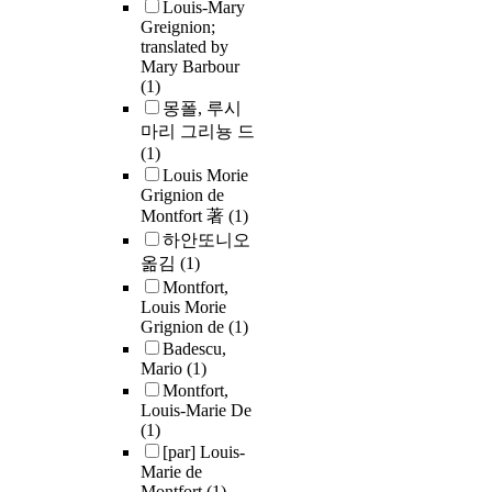
Louis-Mary
Greignion;
translated by
Mary Barbour
(1)
몽폴, 루시
마리 그리뇽 드
(1)
Louis Morie
Grignion de
Montfort 著
(1)
하안또니오
옮김
(1)
Montfort,
Louis Morie
Grignion de
(1)
Badescu,
Mario
(1)
Montfort,
Louis-Marie De
(1)
[par] Louis-
Marie de
Montfort
(1)