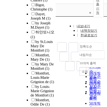
Charles
(1)
출
Bigot,
신
Christophe
(1)
청
Dayet,
Joseph M
(1)
by Joseph
내보내기
M.Dayet
(1)
내책장담기
하안또니오
한글로보기
(1)
by St.Louis
Mary De
정확도순
Montfort
(1)
Montfort,
내림차순
정확도
Mary De
(1)
순
10개씩 출력
by Mary De
내림차순
인기도
Montfort
(1)
순
조회
Montfort,
10개씩
연도순
Louis-Marie
출력
제목순
Grignion de
(1)
20개씩
by Louis-
저자순
출력
Marie Grignion
발행기
30개씩
de Montfort
(1)
관순
출력
Montfort,
50개씩
Odile De
(1)