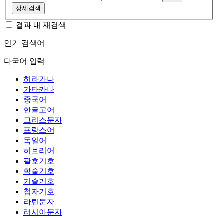
상세검색
결과 내 재검색
인기 검색어
다국어 입력
히라가나
가타카나
중국어
한글고어
그리스문자
프랑스어
독일어
히브리어
괄호기호
학술기호
기술기호
첨자기호
라틴문자
러시아문자