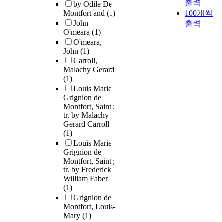
출력
by Odile De
Montfort and
(1)
100개씩
John
출력
O'meara
(1)
O'meara,
John
(1)
Carroll,
Malachy Gerard
(1)
Louis Marie
Grignion de
Montfort, Saint ;
tr. by Malachy
Gerard Carroll
(1)
Louis Marie
Grignion de
Montfort, Saint ;
tr. by Frederick
William Faber
(1)
Grignion de
Montfort, Louis-
Mary
(1)