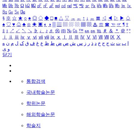
㎒
㎓
㎔
Ω
㏀
㏁
㎊
㎋
㎌
㏖
㏅
㎭
㎮
㎯
㏛
㎩
㎪
㎫
㎬
㏝
㏐
㏓
㏃
㏉
㏜
㏆
§
※
☆
★
○
●
◎
◇
◆
□
■
△
▽
→
←
↑
↓
↔
〓
◁
◀
▷
▶
♤
♠
♡
♥
♧
♣
⊙
◈
▣
◐
◑
▒
▤
▥
▨
▧
▦
▩
♨
☏
☎
☜
☞
¶
†
‡
↕
↗
↙
↖
↘
♭
♩
♪
♬
㉿
㈜
№
㏇
™
㏂
㏘
℡
＃
＆
＊
＠
ª
º
ⅰ
ⅱ
ⅲ
ⅳ
ⅴ
ⅵ
ⅶ
ⅷ
ⅸ
ⅹ
Ⅰ
Ⅱ
Ⅲ
Ⅳ
Ⅴ
Ⅵ
Ⅶ
Ⅷ
Ⅸ
Ⅹ
ا
ب
ت
ث
ج
ح
خ
د
ذ
ر
ز
س
ش
ص
ض
ط
ظ
ع
غ
ف
ق
ک
ل
م
ن
ه
و
ی
닫기
통합검색
국내학술논문
학위논문
해외학술논문
학술지