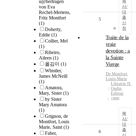
u@bertragen
복
von Eva
사/
Rechel-Mertens,
대
Fritz Montfort
출
5
(1)
신
청
Doherty,
Eddie
(1)
Traite de la
Collier, Mel
vraie
(1)
devotion : a
Ribeiro,
la Sainte
Aileen
(1)
Vierge
옮김이
(1)
Whistler,
De
Montfort
,
James McNeill
Louis-Marie
(1)
Librairie H.
Amatora,
Oudin,
Mary, Sister
(1)
Editeur
by Sister
1888
Mary Amatora
(1)
복
Grignon, de
사/
Montfort, Louis
대
Marie, Saint
(1)
출
6
Faber,
신