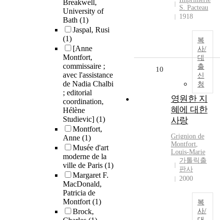
Breakwell,
S. Pacteau
University of
1918
Bath
(1)
Jaspal, Rusi
(1)
복
[Anne
사/
Montfort,
대
commissaire ;
출
10
avec l'assistance
신
de Nadia Chalbi
청
; editorial
영원한 지
coordination,
혜에 대한
Hélène
Studievic]
(1)
사랑
Montfort,
Grignion
de
Anne
(1)
Montfort
,
Musée d'art
Louis-Marie
moderne de la
가톨릭출
ville de Paris
(1)
판사
Margaret F.
2000
MacDonald,
Patricia de
Montfort
(1)
복
Brock,
사/
대