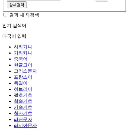
상세검색
결과 내 재검색
인기 검색어
다국어 입력
히라가나
가타카나
중국어
한글고어
그리스문자
프랑스어
독일어
히브리어
괄호기호
학술기호
기술기호
첨자기호
라틴문자
러시아문자