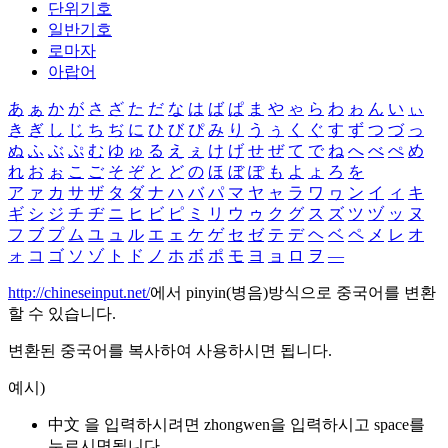
단위기호
일반기호
로마자
아랍어
あ
ぁ
か
が
さ
ざ
た
だ
な
は
ば
ぱ
ま
や
ゃ
ら
わ
ゎ
ん
い
ぃ
き
ぎ
し
じ
ち
ぢ
に
ひ
び
ぴ
み
り
う
ぅ
く
ぐ
す
ず
つ
づ
っ
ぬ
ふ
ぶ
ぷ
む
ゆ
ゅ
る
え
ぇ
け
げ
せ
ぜ
て
で
ね
へ
べ
ぺ
め
れ
お
ぉ
こ
ご
そ
ぞ
と
ど
の
ほ
ぼ
ぽ
も
よ
ょ
ろ
を
ア
ァ
カ
サ
ザ
タ
ダ
ナ
ハ
バ
パ
マ
ヤ
ャ
ラ
ワ
ヮ
ン
イ
ィ
キ
ギ
シ
ジ
チ
ヂ
ニ
ヒ
ビ
ピ
ミ
リ
ウ
ゥ
ク
グ
ス
ズ
ツ
ヅ
ッ
ヌ
フ
ブ
プ
ム
ユ
ュ
ル
エ
ェ
ケ
ゲ
セ
ゼ
テ
デ
ヘ
ベ
ペ
メ
レ
オ
ォ
コ
ゴ
ソ
ゾ
ト
ド
ノ
ホ
ボ
ポ
モ
ヨ
ョ
ロ
ヲ
―
http://chineseinput.net/
에서 pinyin(병음)방식으로 중국어를 변환
할 수 있습니다.
변환된 중국어를 복사하여 사용하시면 됩니다.
예시)
中文 을 입력하시려면
zhongwen
을 입력하시고 space를
누르시면됩니다.