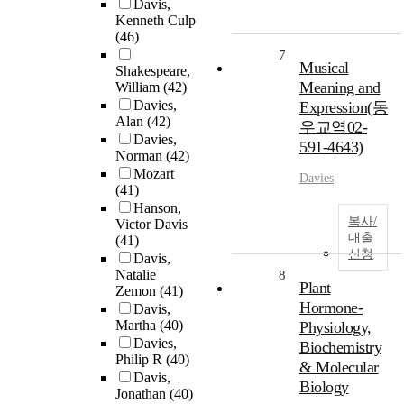
Davis,
Kenneth Culp
(46)
7
Musical
Shakespeare,
Meaning and
William
(42)
Davies,
Expression(동
Alan
(42)
우교역02-
Davies,
591-4643)
Norman
(42)
Mozart
Davies
(41)
Hanson,
복사/
Victor Davis
대출
(41)
신청
Davis,
Natalie
8
Plant
Zemon
(41)
Hormone-
Davis,
Martha
(40)
Physiology,
Davies,
Biochemistry
Philip R
(40)
& Molecular
Davis,
Biology
Jonathan
(40)