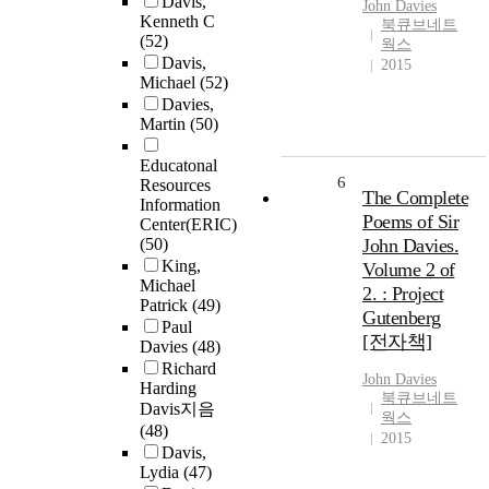
Davis,
John
Davies
Kenneth C
북큐브네트
(52)
웍스
Davis,
2015
Michael
(52)
Davies,
Martin
(50)
Educatonal
6
Resources
The Complete
Information
Poems of Sir
Center(ERIC)
(50)
John Davies.
King,
Volume 2 of
Michael
2. : Project
Patrick
(49)
Gutenberg
Paul
[전자책]
Davies
(48)
Richard
John
Davies
Harding
북큐브네트
Davis지음
웍스
(48)
2015
Davis,
Lydia
(47)