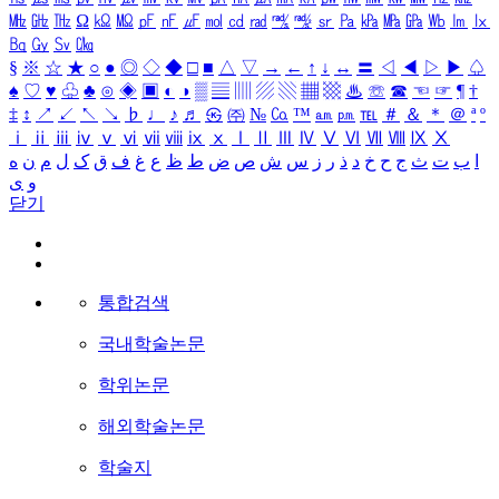
㎒
㎓
㎔
Ω
㏀
㏁
㎊
㎋
㎌
㏖
㏅
㎭
㎮
㎯
㏛
㎩
㎪
㎫
㎬
㏝
㏐
㏓
㏃
㏉
㏜
㏆
§
※
☆
★
○
●
◎
◇
◆
□
■
△
▽
→
←
↑
↓
↔
〓
◁
◀
▷
▶
♤
♠
♡
♥
♧
♣
⊙
◈
▣
◐
◑
▒
▤
▥
▨
▧
▦
▩
♨
☏
☎
☜
☞
¶
†
‡
↕
↗
↙
↖
↘
♭
♩
♪
♬
㉿
㈜
№
㏇
™
㏂
㏘
℡
＃
＆
＊
＠
ª
º
ⅰ
ⅱ
ⅲ
ⅳ
ⅴ
ⅵ
ⅶ
ⅷ
ⅸ
ⅹ
Ⅰ
Ⅱ
Ⅲ
Ⅳ
Ⅴ
Ⅵ
Ⅶ
Ⅷ
Ⅸ
Ⅹ
ا
ب
ت
ث
ج
ح
خ
د
ذ
ر
ز
س
ش
ص
ض
ط
ظ
ع
غ
ف
ق
ک
ل
م
ن
ه
و
ی
닫기
통합검색
국내학술논문
학위논문
해외학술논문
학술지