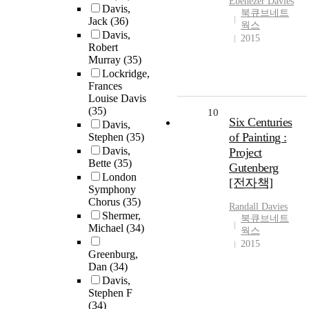
Ebenezer
Davies
Davis,
북큐브네트
Jack
(36)
웍스
Davis,
2015
Robert
Murray
(35)
Lockridge,
Frances
Louise Davis
(35)
10
Six Centuries
Davis,
of Painting :
Stephen
(35)
Davis,
Project
Bette
(35)
Gutenberg
London
[전자책]
Symphony
Chorus
(35)
Randall
Davies
Shermer,
북큐브네트
Michael
(34)
웍스
2015
Greenburg,
Dan
(34)
Davis,
Stephen F
(34)