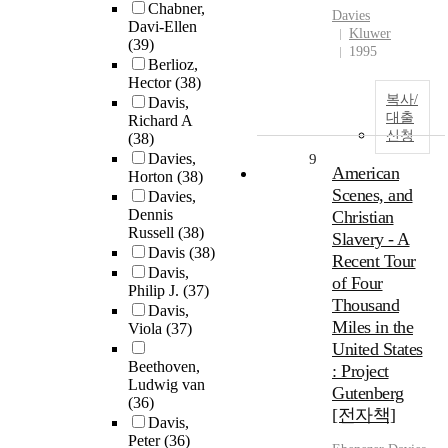
Chabner,
Davies
Davi-Ellen
Kluwer
(39)
1995
Berlioz,
Hector
(38)
복사/
Davis,
대출
Richard A
신청
(38)
Davies,
9
American
Horton
(38)
Scenes, and
Davies,
Dennis
Christian
Russell
(38)
Slavery - A
Davis
(38)
Recent Tour
Davis,
of Four
Philip J.
(37)
Thousand
Davis,
Miles in the
Viola
(37)
United States
Beethoven,
: Project
Ludwig van
Gutenberg
(36)
[전자책]
Davis,
Peter
(36)