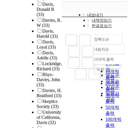
Davis,
Donald R
(33)
내보내기
Davies, R.
내책장담기
W
(33)
한글로보기
Davis,
Harold
(33)
정확도순
Davis,
Loyal
(33)
내림차순
정확도
Davis,
순
Adelle
(33)
10개씩 출력
내림차순
인기도
Lockridge,
Richard
(33)
순
조회
10개씩
Rhys-
연도순
출력
Davies, John
제목순
20개씩
(33)
저자순
출력
Davies, H.
발행기
30개씩
Bradford
(33)
관순
Skeptics
출력
Society
(33)
50개씩
University
출력
of California,
100개씩
Davis
(32)
출력