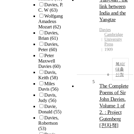
Davies, P.
link between
C. W
(63)
India and the
Wolfgang
Yangtze
Amadeus
Mozart
(62)
Davies
Davies,
Cambridge
Brian
(61)
University
Davies,
Press
Peter
(60)
1909
Peter
Maxwell
복사/
Davies
(60)
대출
Davis,
신청
Keith
(58)
5
Miles
The Complete
Davis
(56)
Poems of Sir
Davis,
John Davies.
Judy
(56)
Volume 1 of
Davie,
Donald
(55)
2. : Project
Davies,
Gutenberg
Robertson
[전자책]
(53)