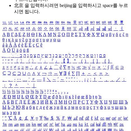
北京 을 입력하시려면
beijing
을 입력하시고 space를 누르
시면 됩니다.
ㅥ
ㅦ
ㅧ
ㅨ
ㅩ
ㅪ
ㅫ
ㅬ
ㅭ
ㅮ
ㅯ
ㅰ
ㅱ
ㅲ
ㅳ
ㅴ
ㅵ
ㅶ
ㅷ
ㅸ
ㅹ
ㅺ
ㅻ
ㅼ
ㅽ
ㅾ
ㅿ
ㆀ
ㆁ
ㆂ
ㆃ
ㆄ
ㆅ
ㆆ
ㆇ
ㆈ
ㆉ
ㆊ
ㆋ
ㆌ
ㆍ
ㆎ
Α
Β
Γ
Δ
Ε
Ζ
Η
Θ
Ι
Κ
Λ
Μ
Ν
Ξ
Ο
Π
Ρ
Σ
Τ
Υ
Φ
Χ
Ψ
Ω
α
β
γ
δ
ε
ζ
η
θ
ι
κ
λ
μ
ν
ξ
ο
π
ρ
σ
τ
υ
φ
χ
ψ
ω
á
à
Á
À
é
è
É
È
ç
Ç
ê
Ä
Ö
Ü
ä
ö
ü
ß
ְ
ֳ
ֲ
ֱ
ָ
ַ
ֵ
ֶ
ִ
ֹ
ּ
ֻ
ׂ
ׁ
ּ
ב
ה
נ
מ
צ
ת
ץ
ש
ד
ג
כ
ע
י
ח
ל
ך
ף
ק
ר
א
ט
ו
ן
ם
פ
‘
’
“
”
〔
〕
〈
〉
「
」
『
』
【
】
＂
（
）
［
］
｛
｝
±
×
÷
≠
≤
≥
∞
∴
♂
♀
∠
⊥
⌒
∂
∇
≡
≒
≪
≫
√
∽
∝
∵
∫
∬
∈
∋
⊆
⊇
⊂
⊃
∪
∩
∧
∨
￢
⇒
⇔
∀
∃
∮
∑
∏
＋
－
＜
＝
＞
、
。
·
‥
…
¨
〃
―
∥
＼
∼
´
～
ˇ
˘
˝
˚
˙
¸
˛
¡
¿
ː
！
＇
，
．
／
：
；
？
＾
＿
｀
｜
½
⅓
⅔
¼
¾
⅛
⅜
⅝
⅞
¹
²
³
⁴
ⁿ
₁
₂
₃
₄
Æ
Ð
Ħ
Ĳ
Ł
Ø
Œ
Þ
Ŧ
Ŋ
æ
đ
ð
ħ
ı
ĳ
ĸ
ŀ
ł
ø
œ
ß
þ
ŧ
ŋ
ŉ
А
Б
В
Г
Д
Е
Ё
Ж
З
И
Й
К
Л
М
Н
О
П
Р
С
Т
У
Ф
Х
Ц
Ч
Ш
Щ
Ъ
Ы
Ь
Э
Ю
Я
а
б
в
г
д
е
ё
ж
з
и
й
к
л
м
н
о
п
р
с
т
у
ф
х
ц
ч
ш
щ
ъ
ы
ь
э
ю
я
′
″
℃
Å
￠
￡
￥
¤
℉
‰
＄
％
Ｆ
￦
㎕
㎖
㎗
ℓ
㎘
㏄
㎣
㎤
㎥
㎦
㎙
㎚
㎛
㎜
㎝
㎞
㎟
㎠
㎡
㎢
㏊
㎍
㎎
㎏
㏏
㎈
㎉
㏈
㎧
㎨
㎰
㎱
㎲
㎳
㎴
㎵
㎶
㎷
㎸
㎹
㎀
㎁
㎂
㎃
㎄
㎺
㎻
㎽
㎾
㎿
㎐
㎑