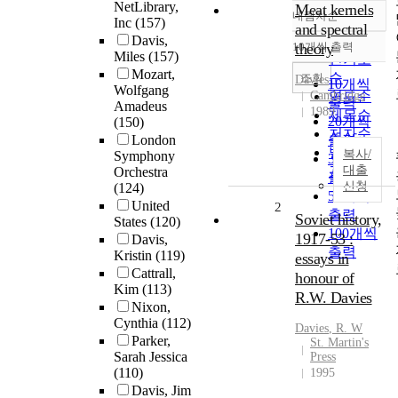
NetLibrary,
Meat kernels
내림차순
정확도
Inc
(157)
and spectral
Davis,
순
10개씩 출력
theory
내림차순
Miles
(157)
인기도
Mozart,
순
조회
Davies
10개씩
Wolfgang
Cambridge
연도순
출력
Amadeus
1989
제목순
20개씩
(150)
저자순
London
출력
발행기
복사/
Symphony
30개씩
관순
대출
Orchestra
출력
신청
(124)
50개씩
United
2
출력
Soviet history,
States
(120)
100개씩
1917-53 :
Davis,
출력
Kristin
(119)
essays in
Cattrall,
honour of
Kim
(113)
R.W. Davies
Nixon,
Cynthia
(112)
Davies
, R. W
Parker,
St. Martin's
Sarah Jessica
Press
(110)
1995
Davis, Jim