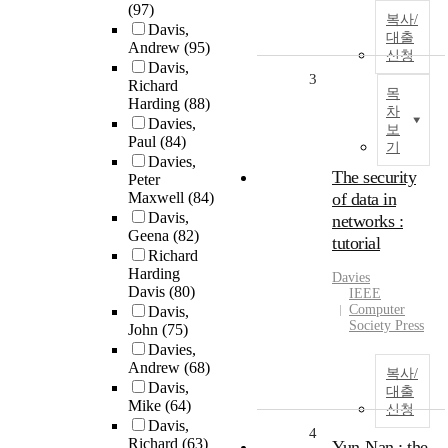
(97)
복사/
Davis,
대출
Andrew
(95)
신청
Davis,
3
Richard
목
Harding
(88)
차
Davies,
보
Paul
(84)
기
Davies,
The security
Peter
Maxwell
(84)
of data in
Davis,
networks :
Geena
(82)
tutorial
Richard
Harding
Davies
Davis
(80)
IEEE
Computer
Davis,
Society Press
John
(75)
Davies,
Andrew
(68)
복사/
Davis,
대출
Mike
(64)
신청
Davis,
4
Richard
(63)
Yun-Nan : the