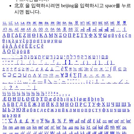
北京 을 입력하시려면
beijing
을 입력하시고 space를 누르
시면 됩니다.
ㅥ
ㅦ
ㅧ
ㅨ
ㅩ
ㅪ
ㅫ
ㅬ
ㅭ
ㅮ
ㅯ
ㅰ
ㅱ
ㅲ
ㅳ
ㅴ
ㅵ
ㅶ
ㅷ
ㅸ
ㅹ
ㅺ
ㅻ
ㅼ
ㅽ
ㅾ
ㅿ
ㆀ
ㆁ
ㆂ
ㆃ
ㆄ
ㆅ
ㆆ
ㆇ
ㆈ
ㆉ
ㆊ
ㆋ
ㆌ
ㆍ
ㆎ
Α
Β
Γ
Δ
Ε
Ζ
Η
Θ
Ι
Κ
Λ
Μ
Ν
Ξ
Ο
Π
Ρ
Σ
Τ
Υ
Φ
Χ
Ψ
Ω
α
β
γ
δ
ε
ζ
η
θ
ι
κ
λ
μ
ν
ξ
ο
π
ρ
σ
τ
υ
φ
χ
ψ
ω
á
à
Á
À
é
è
É
È
ç
Ç
ê
Ä
Ö
Ü
ä
ö
ü
ß
ְ
ֳ
ֲ
ֱ
ָ
ַ
ֵ
ֶ
ִ
ֹ
ּ
ֻ
ׂ
ׁ
ּ
ב
ה
נ
מ
צ
ת
ץ
ש
ד
ג
כ
ע
י
ח
ל
ך
ף
ק
ר
א
ט
ו
ן
ם
פ
‘
’
“
”
〔
〕
〈
〉
「
」
『
』
【
】
＂
（
）
［
］
｛
｝
±
×
÷
≠
≤
≥
∞
∴
♂
♀
∠
⊥
⌒
∂
∇
≡
≒
≪
≫
√
∽
∝
∵
∫
∬
∈
∋
⊆
⊇
⊂
⊃
∪
∩
∧
∨
￢
⇒
⇔
∀
∃
∮
∑
∏
＋
－
＜
＝
＞
、
。
·
‥
…
¨
〃
―
∥
＼
∼
´
～
ˇ
˘
˝
˚
˙
¸
˛
¡
¿
ː
！
＇
，
．
／
：
；
？
＾
＿
｀
｜
½
⅓
⅔
¼
¾
⅛
⅜
⅝
⅞
¹
²
³
⁴
ⁿ
₁
₂
₃
₄
Æ
Ð
Ħ
Ĳ
Ł
Ø
Œ
Þ
Ŧ
Ŋ
æ
đ
ð
ħ
ı
ĳ
ĸ
ŀ
ł
ø
œ
ß
þ
ŧ
ŋ
ŉ
А
Б
В
Г
Д
Е
Ё
Ж
З
И
Й
К
Л
М
Н
О
П
Р
С
Т
У
Ф
Х
Ц
Ч
Ш
Щ
Ъ
Ы
Ь
Э
Ю
Я
а
б
в
г
д
е
ё
ж
з
и
й
к
л
м
н
о
п
р
с
т
у
ф
х
ц
ч
ш
щ
ъ
ы
ь
э
ю
я
′
″
℃
Å
￠
￡
￥
¤
℉
‰
＄
％
Ｆ
￦
㎕
㎖
㎗
ℓ
㎘
㏄
㎣
㎤
㎥
㎦
㎙
㎚
㎛
㎜
㎝
㎞
㎟
㎠
㎡
㎢
㏊
㎍
㎎
㎏
㏏
㎈
㎉
㏈
㎧
㎨
㎰
㎱
㎲
㎳
㎴
㎵
㎶
㎷
㎸
㎹
㎀
㎁
㎂
㎃
㎄
㎺
㎻
㎽
㎾
㎿
㎐
㎑