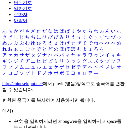
단위기호
일반기호
로마자
아랍어
あ
ぁ
か
が
さ
ざ
た
だ
な
は
ば
ぱ
ま
や
ゃ
ら
わ
ゎ
ん
い
ぃ
き
ぎ
し
じ
ち
ぢ
に
ひ
び
ぴ
み
り
う
ぅ
く
ぐ
す
ず
つ
づ
っ
ぬ
ふ
ぶ
ぷ
む
ゆ
ゅ
る
え
ぇ
け
げ
せ
ぜ
て
で
ね
へ
べ
ぺ
め
れ
お
ぉ
こ
ご
そ
ぞ
と
ど
の
ほ
ぼ
ぽ
も
よ
ょ
ろ
を
ア
ァ
カ
サ
ザ
タ
ダ
ナ
ハ
バ
パ
マ
ヤ
ャ
ラ
ワ
ヮ
ン
イ
ィ
キ
ギ
シ
ジ
チ
ヂ
ニ
ヒ
ビ
ピ
ミ
リ
ウ
ゥ
ク
グ
ス
ズ
ツ
ヅ
ッ
ヌ
フ
ブ
プ
ム
ユ
ュ
ル
エ
ェ
ケ
ゲ
セ
ゼ
テ
デ
ヘ
ベ
ペ
メ
レ
オ
ォ
コ
ゴ
ソ
ゾ
ト
ド
ノ
ホ
ボ
ポ
モ
ヨ
ョ
ロ
ヲ
―
http://chineseinput.net/
에서 pinyin(병음)방식으로 중국어를 변환
할 수 있습니다.
변환된 중국어를 복사하여 사용하시면 됩니다.
예시)
中文 을 입력하시려면
zhongwen
을 입력하시고 space를
누르시면됩니다.