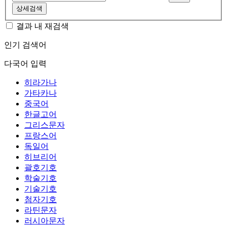
상세검색
결과 내 재검색
인기 검색어
다국어 입력
히라가나
가타카나
중국어
한글고어
그리스문자
프랑스어
독일어
히브리어
괄호기호
학술기호
기술기호
첨자기호
라틴문자
러시아문자