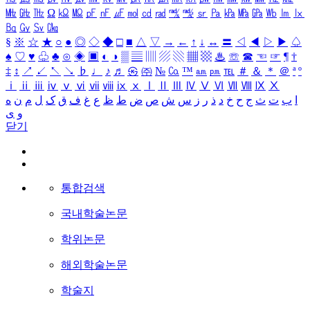
㎒
㎓
㎔
Ω
㏀
㏁
㎊
㎋
㎌
㏖
㏅
㎭
㎮
㎯
㏛
㎩
㎪
㎫
㎬
㏝
㏐
㏓
㏃
㏉
㏜
㏆
§
※
☆
★
○
●
◎
◇
◆
□
■
△
▽
→
←
↑
↓
↔
〓
◁
◀
▷
▶
♤
♠
♡
♥
♧
♣
⊙
◈
▣
◐
◑
▒
▤
▥
▨
▧
▦
▩
♨
☏
☎
☜
☞
¶
†
‡
↕
↗
↙
↖
↘
♭
♩
♪
♬
㉿
㈜
№
㏇
™
㏂
㏘
℡
＃
＆
＊
＠
ª
º
ⅰ
ⅱ
ⅲ
ⅳ
ⅴ
ⅵ
ⅶ
ⅷ
ⅸ
ⅹ
Ⅰ
Ⅱ
Ⅲ
Ⅳ
Ⅴ
Ⅵ
Ⅶ
Ⅷ
Ⅸ
Ⅹ
ا
ب
ت
ث
ج
ح
خ
د
ذ
ر
ز
س
ش
ص
ض
ط
ظ
ع
غ
ف
ق
ک
ل
م
ن
ه
و
ی
닫기
통합검색
국내학술논문
학위논문
해외학술논문
학술지