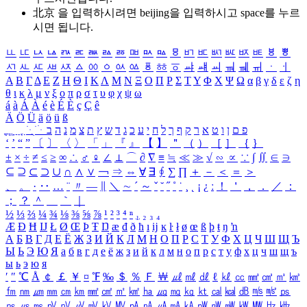
北京 을 입력하시려면
beijing
을 입력하시고 space를 누르
시면 됩니다.
ㅥ
ㅦ
ㅧ
ㅨ
ㅩ
ㅪ
ㅫ
ㅬ
ㅭ
ㅮ
ㅯ
ㅰ
ㅱ
ㅲ
ㅳ
ㅴ
ㅵ
ㅶ
ㅷ
ㅸ
ㅹ
ㅺ
ㅻ
ㅼ
ㅽ
ㅾ
ㅿ
ㆀ
ㆁ
ㆂ
ㆃ
ㆄ
ㆅ
ㆆ
ㆇ
ㆈ
ㆉ
ㆊ
ㆋ
ㆌ
ㆍ
ㆎ
Α
Β
Γ
Δ
Ε
Ζ
Η
Θ
Ι
Κ
Λ
Μ
Ν
Ξ
Ο
Π
Ρ
Σ
Τ
Υ
Φ
Χ
Ψ
Ω
α
β
γ
δ
ε
ζ
η
θ
ι
κ
λ
μ
ν
ξ
ο
π
ρ
σ
τ
υ
φ
χ
ψ
ω
á
à
Á
À
é
è
É
È
ç
Ç
ê
Ä
Ö
Ü
ä
ö
ü
ß
ְ
ֳ
ֲ
ֱ
ָ
ַ
ֵ
ֶ
ִ
ֹ
ּ
ֻ
ׂ
ׁ
ּ
ב
ה
נ
מ
צ
ת
ץ
ש
ד
ג
כ
ע
י
ח
ל
ך
ף
ק
ר
א
ט
ו
ן
ם
פ
‘
’
“
”
〔
〕
〈
〉
「
」
『
』
【
】
＂
（
）
［
］
｛
｝
±
×
÷
≠
≤
≥
∞
∴
♂
♀
∠
⊥
⌒
∂
∇
≡
≒
≪
≫
√
∽
∝
∵
∫
∬
∈
∋
⊆
⊇
⊂
⊃
∪
∩
∧
∨
￢
⇒
⇔
∀
∃
∮
∑
∏
＋
－
＜
＝
＞
、
。
·
‥
…
¨
〃
―
∥
＼
∼
´
～
ˇ
˘
˝
˚
˙
¸
˛
¡
¿
ː
！
＇
，
．
／
：
；
？
＾
＿
｀
｜
½
⅓
⅔
¼
¾
⅛
⅜
⅝
⅞
¹
²
³
⁴
ⁿ
₁
₂
₃
₄
Æ
Ð
Ħ
Ĳ
Ł
Ø
Œ
Þ
Ŧ
Ŋ
æ
đ
ð
ħ
ı
ĳ
ĸ
ŀ
ł
ø
œ
ß
þ
ŧ
ŋ
ŉ
А
Б
В
Г
Д
Е
Ё
Ж
З
И
Й
К
Л
М
Н
О
П
Р
С
Т
У
Ф
Х
Ц
Ч
Ш
Щ
Ъ
Ы
Ь
Э
Ю
Я
а
б
в
г
д
е
ё
ж
з
и
й
к
л
м
н
о
п
р
с
т
у
ф
х
ц
ч
ш
щ
ъ
ы
ь
э
ю
я
′
″
℃
Å
￠
￡
￥
¤
℉
‰
＄
％
Ｆ
￦
㎕
㎖
㎗
ℓ
㎘
㏄
㎣
㎤
㎥
㎦
㎙
㎚
㎛
㎜
㎝
㎞
㎟
㎠
㎡
㎢
㏊
㎍
㎎
㎏
㏏
㎈
㎉
㏈
㎧
㎨
㎰
㎱
㎲
㎳
㎴
㎵
㎶
㎷
㎸
㎹
㎀
㎁
㎂
㎃
㎄
㎺
㎻
㎽
㎾
㎿
㎐
㎑