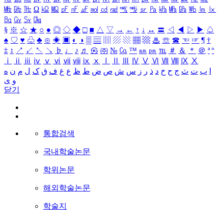
㎒
㎓
㎔
Ω
㏀
㏁
㎊
㎋
㎌
㏖
㏅
㎭
㎮
㎯
㏛
㎩
㎪
㎫
㎬
㏝
㏐
㏓
㏃
㏉
㏜
㏆
§
※
☆
★
○
●
◎
◇
◆
□
■
△
▽
→
←
↑
↓
↔
〓
◁
◀
▷
▶
♤
♠
♡
♥
♧
♣
⊙
◈
▣
◐
◑
▒
▤
▥
▨
▧
▦
▩
♨
☏
☎
☜
☞
¶
†
‡
↕
↗
↙
↖
↘
♭
♩
♪
♬
㉿
㈜
№
㏇
™
㏂
㏘
℡
＃
＆
＊
＠
ª
º
ⅰ
ⅱ
ⅲ
ⅳ
ⅴ
ⅵ
ⅶ
ⅷ
ⅸ
ⅹ
Ⅰ
Ⅱ
Ⅲ
Ⅳ
Ⅴ
Ⅵ
Ⅶ
Ⅷ
Ⅸ
Ⅹ
ا
ب
ت
ث
ج
ح
خ
د
ذ
ر
ز
س
ش
ص
ض
ط
ظ
ع
غ
ف
ق
ک
ل
م
ن
ه
و
ی
닫기
통합검색
국내학술논문
학위논문
해외학술논문
학술지