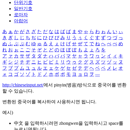
단위기호
일반기호
로마자
아랍어
あ
ぁ
か
が
さ
ざ
た
だ
な
は
ば
ぱ
ま
や
ゃ
ら
わ
ゎ
ん
い
ぃ
き
ぎ
し
じ
ち
ぢ
に
ひ
び
ぴ
み
り
う
ぅ
く
ぐ
す
ず
つ
づ
っ
ぬ
ふ
ぶ
ぷ
む
ゆ
ゅ
る
え
ぇ
け
げ
せ
ぜ
て
で
ね
へ
べ
ぺ
め
れ
お
ぉ
こ
ご
そ
ぞ
と
ど
の
ほ
ぼ
ぽ
も
よ
ょ
ろ
を
ア
ァ
カ
サ
ザ
タ
ダ
ナ
ハ
バ
パ
マ
ヤ
ャ
ラ
ワ
ヮ
ン
イ
ィ
キ
ギ
シ
ジ
チ
ヂ
ニ
ヒ
ビ
ピ
ミ
リ
ウ
ゥ
ク
グ
ス
ズ
ツ
ヅ
ッ
ヌ
フ
ブ
プ
ム
ユ
ュ
ル
エ
ェ
ケ
ゲ
セ
ゼ
テ
デ
ヘ
ベ
ペ
メ
レ
オ
ォ
コ
ゴ
ソ
ゾ
ト
ド
ノ
ホ
ボ
ポ
モ
ヨ
ョ
ロ
ヲ
―
http://chineseinput.net/
에서 pinyin(병음)방식으로 중국어를 변환
할 수 있습니다.
변환된 중국어를 복사하여 사용하시면 됩니다.
예시)
中文 을 입력하시려면
zhongwen
을 입력하시고 space를
누르시면됩니다.