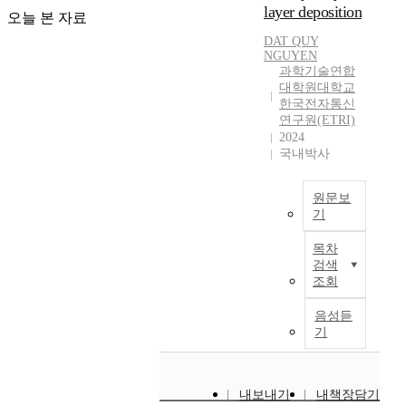
layer deposition
분
오늘 본 자료
야
DAT
QUY
에
NGUYEN
서
과학기술연합
대학원대학교
고
한국전자통신
려
연구원(ETRI)
해
2024
야
국내박사
할
핵
심
원문보
기
엔
지
E
목차
니
l
검색
어
e
조회
링
c
요
t
음성듣
소
r
기
중
o
하
m
나
a
내보내기
내책장담기
이
g