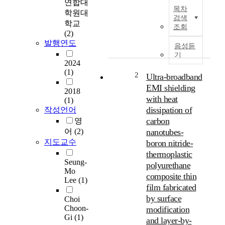
연합대
기
목차
학원대
계
검색
적
학교
조회
안
(2)
발행연도
정
음성듣
성
기
2024
과
(1)
함
2
Ultra-broadband
께
EMI shielding
2018
폴
with heat
(1)
리
dissipation of
작성언어
머
carbon
영
의
어
(2)
nanotubes-
열
지도교수
boron nitride-
적
thermoplastic
특
Seung-
성
polyurethane
Mo
은
composite thin
Lee
(1)
다
film fabricated
양
by surface
Choi
한
Choon-
modification
응
Gi
(1)
and layer-by-
용