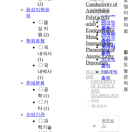
로
정확도
Conductivity of
(2)
많
순
음성지원유
Amorphous
10개씩 출력
내림차순
이
인기도
무
Poly(acrylic
본
순
조회
음
10개씩
acid)
자
연도순
성 지
출력
Engineered by
료
제목순
원
(2)
20개씩
Metal
저자순
학위유형
출력
Impregnation
발행기
30개씩
국
Phenomena of
관순
활
출력
내석사
Atomic Layer
용
(1)
50개씩
Deposition
도
국
출력
높
내박사
100개씩
NGUYEN
QUY
은
DAT
(1)
출력
UNIVERSITY
자
주제분류
OF SCIENCE
료
공
AND
학
(1)
TECHNOLOGY
2018
기
국내석사
타
(1)
수여기관
과
원문보
기
학기술