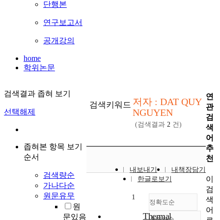
단행본
연구보고서
공개강의
home
학위논문
검색결과 좁혀 보기
연
저자 : DAT QUY
검색키워드
관
NGUYEN
선택해제
검
(검색결과
2
건)
색
어
좁혀본 항목 보기
추
순서
천
내보내기
내책장담기
검색량순
이
한글로보기
가나다순
검
원문유무
1
색
정확도순
원
어
Thermal
문있음
내림차순