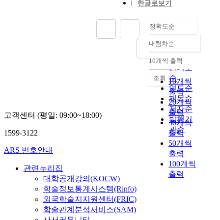
한글로보기
다
n
.
e
이
정확도순
t
연
i
내림차순
구
c
정확도
에
i
순
10개씩 출력
서
내림차순
n
인기도
는
t
순
조회
10개씩
,
e
연도순
출력
원
r
제목순
20개씩
자
f
저자순
출력
층
고객센터 (평일: 09:00~18:00)
e
발행기
30개씩
단
r
관순
위
1599-3122
출력
e
증
50개씩
n
ARS 번호안내
착
출력
c
공
100개씩
e
관련누리집
정
출력
(
대학공개강의(KOCW)
(
E
학술정보통계시스템(Rinfo)
A
M
외국학술지지원센터(FRIC)
t
I
학술관계분석서비스(SAM)
o
)
사서커뮤니티