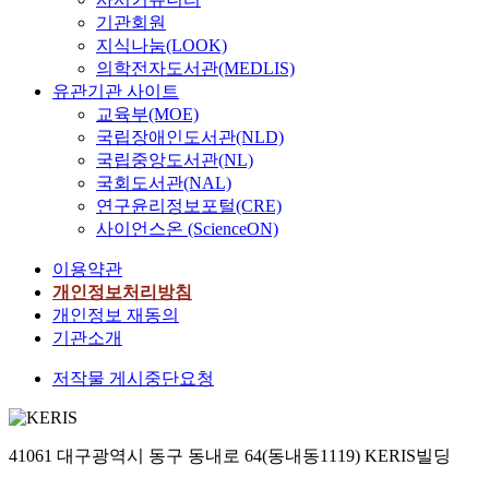
m
s
기관회원
i
h
지식나눔(LOOK)
c
i
L
의학전자도서관(MEDLIS)
e
a
유관기관 사이트
l
y
교육부(MOE)
d
e
국립장애인도서관(NLD)
i
r
국립중앙도서관(NL)
n
D
g
국회도서관(NAL)
e
m
연구윤리정보포털(CRE)
p
a
사이언스온 (ScienceON)
o
t
s
이용약관
e
i
r
개인정보처리방침
t
i
개인정보 재동의
i
a
기관소개
o
l
n
저작물 게시중단요청
i
,
s
A
t
L
h
41061 대구광역시 동구 동내로 64(동내동1119) KERIS빌딩
D
e
)
m