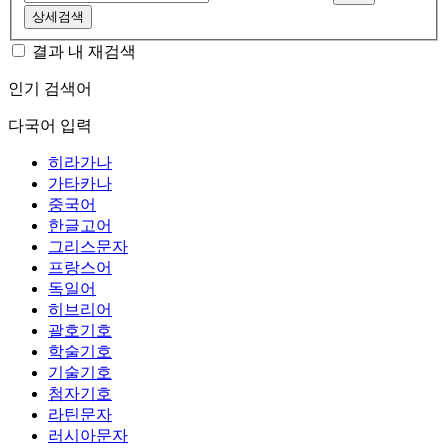
상세검색
결과 내 재검색
인기 검색어
다국어 입력
히라가나
가타카나
중국어
한글고어
그리스문자
프랑스어
독일어
히브리어
괄호기호
학술기호
기술기호
첨자기호
라틴문자
러시아문자