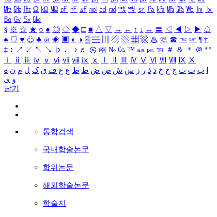
㎒
㎓
㎔
Ω
㏀
㏁
㎊
㎋
㎌
㏖
㏅
㎭
㎮
㎯
㏛
㎩
㎪
㎫
㎬
㏝
㏐
㏓
㏃
㏉
㏜
㏆
§
※
☆
★
○
●
◎
◇
◆
□
■
△
▽
→
←
↑
↓
↔
〓
◁
◀
▷
▶
♤
♠
♡
♥
♧
♣
⊙
◈
▣
◐
◑
▒
▤
▥
▨
▧
▦
▩
♨
☏
☎
☜
☞
¶
†
‡
↕
↗
↙
↖
↘
♭
♩
♪
♬
㉿
㈜
№
㏇
™
㏂
㏘
℡
＃
＆
＊
＠
ª
º
ⅰ
ⅱ
ⅲ
ⅳ
ⅴ
ⅵ
ⅶ
ⅷ
ⅸ
ⅹ
Ⅰ
Ⅱ
Ⅲ
Ⅳ
Ⅴ
Ⅵ
Ⅶ
Ⅷ
Ⅸ
Ⅹ
ا
ب
ت
ث
ج
ح
خ
د
ذ
ر
ز
س
ش
ص
ض
ط
ظ
ع
غ
ف
ق
ک
ل
م
ن
ه
و
ی
닫기
통합검색
국내학술논문
학위논문
해외학술논문
학술지