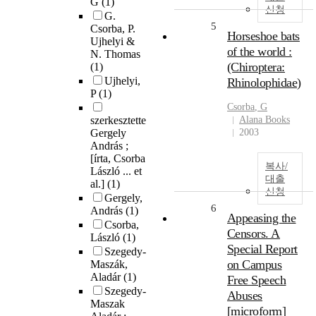
G
(1)
신청
G.
5
Csorba, P.
Horseshoe bats
Ujhelyi &
of the world :
N. Thomas
(Chiroptera:
(1)
Ujhelyi,
Rhinolophidae)
P
(1)
Csorba
, G
szerkesztette
Alana Books
Gergely
2003
András ;
[írta, Csorba
복사/
László ... et
대출
al.]
(1)
신청
Gergely,
6
András
(1)
Appeasing the
Csorba,
Censors. A
László
(1)
Special Report
Szegedy-
on Campus
Maszák,
Aladár
(1)
Free Speech
Szegedy-
Abuses
Maszak
[microform]