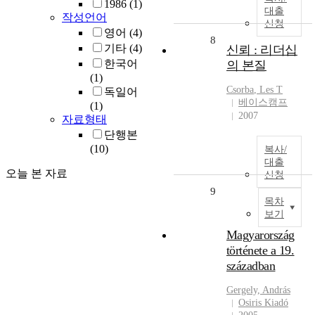
1986
(1)
대출
작성언어
신청
영어
(4)
8
기타
(4)
신뢰 : 리더십
한국어
의 본질
(1)
Csorba
, Les T
독일어
베이스캠프
(1)
2007
자료형태
단행본
(10)
복사/
대출
오늘 본 자료
신청
9
목차
보기
Magyarország
története a 19.
században
Gergely, András
Osiris Kiadó