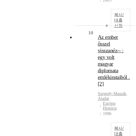
2005
복사/
대출
신청
10
Az ember
ősszel
visszanéz-- :
egy volt
magyar
diplomata
emlékirataiból .
[2]
Szegedy-Maszák,
Aladár
Európa
História
1996
복사/
대출