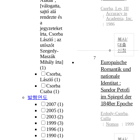
Aladár ;
[válogatta,
Csorba
, Les, III
sajtó alá
Accuracy in
rendezte és
Academia, Inc.
a
1986
jegyzeteket
írta, Csorba
László ; az
복사/
utószót
대출
Szegedy-
신청
Maszák
7
Europaische
Mihály írta]
(1)
Romantik und
Csorba,
nationale
László
(1)
Identitat :
Csorba
Sandor Petofi
Csaba
(1)
im Spiegel der
발행연도
1848er Epoche
2007
(1)
2005
(1)
Erdody-
Csorba
,
2003
(2)
Csilla
1999
(3)
Nomos
1999
1996
(1)
1990
(1)
복사/