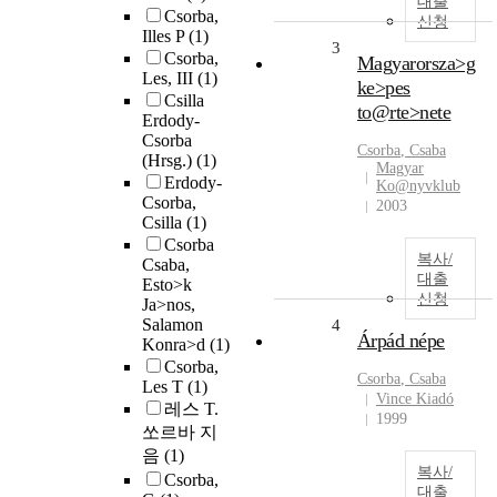
대출
Csorba,
신청
Illes P
(1)
3
Csorba,
Magyarorsza>g
Les, III
(1)
ke>pes
Csilla
to@rte>nete
Erdody-
Csorba
Csorba
, Csaba
(Hrsg.)
(1)
Magyar
Erdody-
Ko@nyvklub
Csorba,
2003
Csilla
(1)
Csorba
복사/
Csaba,
대출
Esto>k
신청
Ja>nos,
Salamon
4
Árpád népe
Konra>d
(1)
Csorba,
Csorba
, Csaba
Les T
(1)
Vince Kiadó
레스 T.
1999
쏘르바 지
음
(1)
복사/
Csorba,
대출