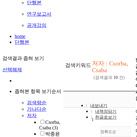
단행본
연구보고서
공개강의
home
단행본
검색결과 좁혀 보기
저자 : Csorba,
검색키워드
Csaba
선택해제
(검색결과
10
건)
좁혀본 항목 보기순서
검색량순
내보내기
가나다순
내책장담기
저자
한글로보기
1
Csorba,
Csaba
(3)
정확도순
박종윤