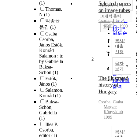
(1)
Selected papers
내림차순
정확도
Thomas,
on image tubes
순
N
(1)
10개씩 출력
내림차순
인기도
박종윤
Csorba
, Illes P
SPIE
1990
순
조회
옮김
(1)
10개씩
연도순
Csaba
출력
Csorba,
제목순
복사/
20개씩
János Estók,
저자순
대출
출력
Konrád
신청
발행기
30개씩
Salamon ; tr.
관순
2
출력
by Gabriella
목차
Baksa-
50개씩
보기
Schön
(1)
출력
The illustrated
Estók,
100개씩
János
(1)
history of
출력
Salamon,
Hungary
Konrád
(1)
Baksa-
Csorba
, Csaba
Schön,
Magyar
Könyvklub
Gabriella
1999
(1)
Illes P.
Csorba,
복사/
editor
(1)