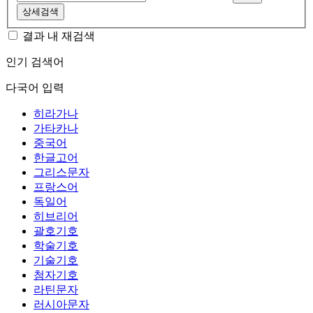
상세검색
결과 내 재검색
인기 검색어
다국어 입력
히라가나
가타카나
중국어
한글고어
그리스문자
프랑스어
독일어
히브리어
괄호기호
학술기호
기술기호
첨자기호
라틴문자
러시아문자