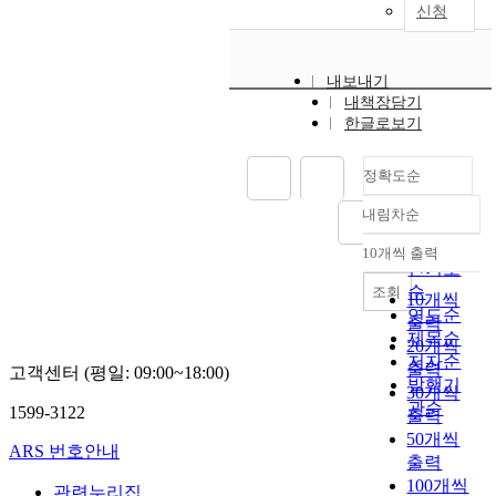
신청
내보내기
내책장담기
한글로보기
정확도순
내림차순
정확도
순
10개씩 출력
내림차순
인기도
순
조회
10개씩
연도순
출력
제목순
20개씩
저자순
출력
고객센터 (평일: 09:00~18:00)
발행기
30개씩
관순
1599-3122
출력
50개씩
ARS 번호안내
출력
100개씩
관련누리집