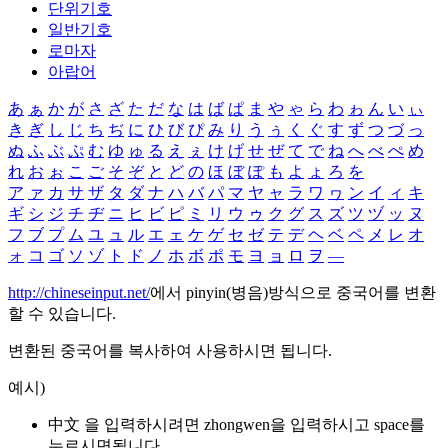
단위기호
일반기호
로마자
아랍어
あ
ぁ
か
が
さ
ざ
た
だ
な
は
ば
ぱ
ま
や
ゃ
ら
わ
ゎ
ん
い
ぃ
き
ぎ
し
じ
ち
ぢ
に
ひ
び
ぴ
み
り
う
ぅ
く
ぐ
す
ず
つ
づ
っ
ぬ
ふ
ぶ
ぷ
む
ゆ
ゅ
る
え
ぇ
け
げ
せ
ぜ
て
で
ね
へ
べ
ぺ
め
れ
お
ぉ
こ
ご
そ
ぞ
と
ど
の
ほ
ぼ
ぽ
も
よ
ょ
ろ
を
ア
ァ
カ
サ
ザ
タ
ダ
ナ
ハ
バ
パ
マ
ヤ
ャ
ラ
ワ
ヮ
ン
イ
ィ
キ
ギ
シ
ジ
チ
ヂ
ニ
ヒ
ビ
ピ
ミ
リ
ウ
ゥ
ク
グ
ス
ズ
ツ
ヅ
ッ
ヌ
フ
ブ
プ
ム
ユ
ュ
ル
エ
ェ
ケ
ゲ
セ
ゼ
テ
デ
ヘ
ベ
ペ
メ
レ
オ
ォ
コ
ゴ
ソ
ゾ
ト
ド
ノ
ホ
ボ
ポ
モ
ヨ
ョ
ロ
ヲ
―
http://chineseinput.net/
에서 pinyin(병음)방식으로 중국어를 변환
할 수 있습니다.
변환된 중국어를 복사하여 사용하시면 됩니다.
예시)
中文 을 입력하시려면
zhongwen
을 입력하시고 space를
누르시면됩니다.