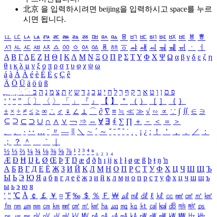
北京 을 입력하시려면
beijing
을 입력하시고 space를 누르
시면 됩니다.
ㅥ
ㅦ
ㅧ
ㅨ
ㅩ
ㅪ
ㅫ
ㅬ
ㅭ
ㅮ
ㅯ
ㅰ
ㅱ
ㅲ
ㅳ
ㅴ
ㅵ
ㅶ
ㅷ
ㅸ
ㅹ
ㅺ
ㅻ
ㅼ
ㅽ
ㅾ
ㅿ
ㆀ
ㆁ
ㆂ
ㆃ
ㆄ
ㆅ
ㆆ
ㆇ
ㆈ
ㆉ
ㆊ
ㆋ
ㆌ
ㆍ
ㆎ
Α
Β
Γ
Δ
Ε
Ζ
Η
Θ
Ι
Κ
Λ
Μ
Ν
Ξ
Ο
Π
Ρ
Σ
Τ
Υ
Φ
Χ
Ψ
Ω
α
β
γ
δ
ε
ζ
η
θ
ι
κ
λ
μ
ν
ξ
ο
π
ρ
σ
τ
υ
φ
χ
ψ
ω
á
à
Á
À
é
è
É
È
ç
Ç
ê
Ä
Ö
Ü
ä
ö
ü
ß
ְ
ֳ
ֲ
ֱ
ָ
ַ
ֵ
ֶ
ִ
ֹ
ּ
ֻ
ׂ
ׁ
ּ
ב
ה
נ
מ
צ
ת
ץ
ש
ד
ג
כ
ע
י
ח
ל
ך
ף
ק
ר
א
ט
ו
ן
ם
פ
‘
’
“
”
〔
〕
〈
〉
「
」
『
』
【
】
＂
（
）
［
］
｛
｝
±
×
÷
≠
≤
≥
∞
∴
♂
♀
∠
⊥
⌒
∂
∇
≡
≒
≪
≫
√
∽
∝
∵
∫
∬
∈
∋
⊆
⊇
⊂
⊃
∪
∩
∧
∨
￢
⇒
⇔
∀
∃
∮
∑
∏
＋
－
＜
＝
＞
、
。
·
‥
…
¨
〃
―
∥
＼
∼
´
～
ˇ
˘
˝
˚
˙
¸
˛
¡
¿
ː
！
＇
，
．
／
：
；
？
＾
＿
｀
｜
½
⅓
⅔
¼
¾
⅛
⅜
⅝
⅞
¹
²
³
⁴
ⁿ
₁
₂
₃
₄
Æ
Ð
Ħ
Ĳ
Ł
Ø
Œ
Þ
Ŧ
Ŋ
æ
đ
ð
ħ
ı
ĳ
ĸ
ŀ
ł
ø
œ
ß
þ
ŧ
ŋ
ŉ
А
Б
В
Г
Д
Е
Ё
Ж
З
И
Й
К
Л
М
Н
О
П
Р
С
Т
У
Ф
Х
Ц
Ч
Ш
Щ
Ъ
Ы
Ь
Э
Ю
Я
а
б
в
г
д
е
ё
ж
з
и
й
к
л
м
н
о
п
р
с
т
у
ф
х
ц
ч
ш
щ
ъ
ы
ь
э
ю
я
′
″
℃
Å
￠
￡
￥
¤
℉
‰
＄
％
Ｆ
￦
㎕
㎖
㎗
ℓ
㎘
㏄
㎣
㎤
㎥
㎦
㎙
㎚
㎛
㎜
㎝
㎞
㎟
㎠
㎡
㎢
㏊
㎍
㎎
㎏
㏏
㎈
㎉
㏈
㎧
㎨
㎰
㎱
㎲
㎳
㎴
㎵
㎶
㎷
㎸
㎹
㎀
㎁
㎂
㎃
㎄
㎺
㎻
㎽
㎾
㎿
㎐
㎑