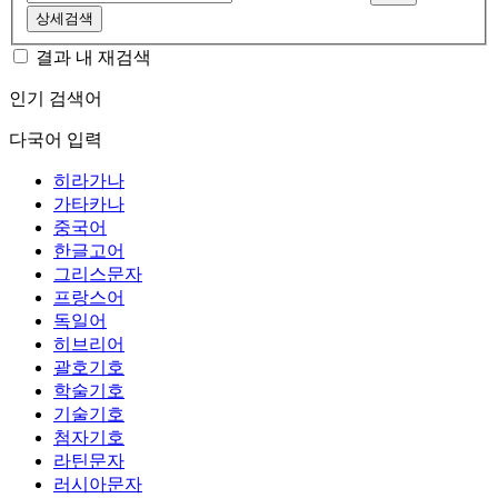
상세검색
결과 내 재검색
인기 검색어
다국어 입력
히라가나
가타카나
중국어
한글고어
그리스문자
프랑스어
독일어
히브리어
괄호기호
학술기호
기술기호
첨자기호
라틴문자
러시아문자