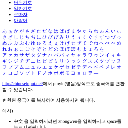
단위기호
일반기호
로마자
아랍어
あ
ぁ
か
が
さ
ざ
た
だ
な
は
ば
ぱ
ま
や
ゃ
ら
わ
ゎ
ん
い
ぃ
き
ぎ
し
じ
ち
ぢ
に
ひ
び
ぴ
み
り
う
ぅ
く
ぐ
す
ず
つ
づ
っ
ぬ
ふ
ぶ
ぷ
む
ゆ
ゅ
る
え
ぇ
け
げ
せ
ぜ
て
で
ね
へ
べ
ぺ
め
れ
お
ぉ
こ
ご
そ
ぞ
と
ど
の
ほ
ぼ
ぽ
も
よ
ょ
ろ
を
ア
ァ
カ
サ
ザ
タ
ダ
ナ
ハ
バ
パ
マ
ヤ
ャ
ラ
ワ
ヮ
ン
イ
ィ
キ
ギ
シ
ジ
チ
ヂ
ニ
ヒ
ビ
ピ
ミ
リ
ウ
ゥ
ク
グ
ス
ズ
ツ
ヅ
ッ
ヌ
フ
ブ
プ
ム
ユ
ュ
ル
エ
ェ
ケ
ゲ
セ
ゼ
テ
デ
ヘ
ベ
ペ
メ
レ
オ
ォ
コ
ゴ
ソ
ゾ
ト
ド
ノ
ホ
ボ
ポ
モ
ヨ
ョ
ロ
ヲ
―
http://chineseinput.net/
에서 pinyin(병음)방식으로 중국어를 변환
할 수 있습니다.
변환된 중국어를 복사하여 사용하시면 됩니다.
예시)
中文 을 입력하시려면
zhongwen
을 입력하시고 space를
누르시면됩니다.