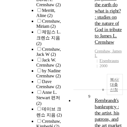
the earth do
Crenshaw
(2)
Merritt,
what is right?
Aline
(2)
: studies on
Crenshaw,
the nature of
Miriam
(2)
God in tribute
제임스 L.
to James L.
크렌쇼 지음
Crenshaw
(2)
Crenshaw,
Crenshaw
, James
Jack W
(2)
L
Jack W.
Eisenbrauns
Crenshaw
(2)
2000
by Nadine
Crenshaw
(2)
복사/
Dave
대출
Crenshaw
(2)
신청
Anne L.
9
Stewart 편저
Rembrandt's
(2)
bankruptcy :
데이브 크
the artist, his
렌쇼 지음
(2)
patrons, and
Crenshaw,
the art market
Kimberlé
(2)