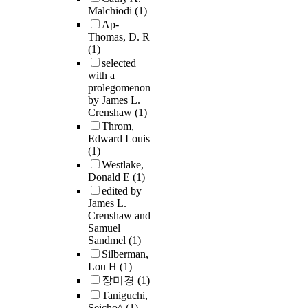
Malchiodi
(1)
Ap-
Thomas, D. R
(1)
selected
with a
prolegomenon
by James L.
Crenshaw
(1)
Throm,
Edward Louis
(1)
Westlake,
Donald E
(1)
edited by
James L.
Crenshaw and
Samuel
Sandmel
(1)
Silberman,
Lou H
(1)
장미경
(1)
Taniguchi,
Seicho^
(1)