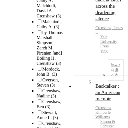
Cathy A.
Malchiodi,
across the
David A.
deadening
Crenshaw
(3)
silence
Malchiodi,
Cathy A.
(3)
Crenshaw
, James
by Thomas
L
Yale
Marshall
University
Simpson,
Press
Zareh M.
1998
Pirenian [and]
Bolling H.
Crenshaw
(3)
복사/
Mordock,
대출
John B.
(3)
신청
Overson,
5
Steven
(3)
Backtalker :
Crenshaw,
an American
Nadine
(3)
memoir
Crenshaw,
Ben
(3)
Crenshaw
,
Stewart,
Kimberlé
Williams
Anne L.
(3)
Simon &
Crenshaw,
Schuster