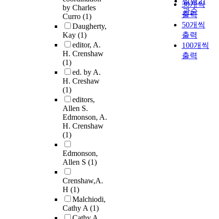
발행기
30개씩
by Charles
관순
출력
Curro
(1)
50개씩
Daugherty,
Kay
(1)
출력
editor, A.
100개씩
H. Crenshaw
출력
(1)
ed. by A.
H. Creshaw
(1)
editors,
Allen S.
Edmonson, A.
H. Crenshaw
(1)
Edmonson,
Allen S
(1)
Crenshaw,A.
H
(1)
Malchiodi,
Cathy A
(1)
Cathy A.