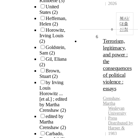
Kimberlé
(3)
2026
United
States
(2)
Heffernan,
복사/
Helen
(2)
대출
신청
Horowitz,
Irving Louis
6
Terrorism,
(2)
Goldstein,
legitimacy,
Sam
(2)
and power :
Gil, Eliana
the
(2)
consequences
Brown,
of political
Stuart
(2)
violence :
by Irving
Louis
essays
Horowitz ...
Crenshaw
,
[et al.] ; edited
Martha
by Martha
Wesleyan
Crenshaw
(2)
University
edited by
Press
Martha
Distributed by
Crenshaw
(2)
Harper &
Carbado,
1983