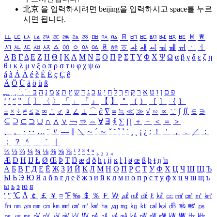
北京 을 입력하시려면
beijing
을 입력하시고 space를 누르
시면 됩니다.
ㅥ
ㅦ
ㅧ
ㅨ
ㅩ
ㅪ
ㅫ
ㅬ
ㅭ
ㅮ
ㅯ
ㅰ
ㅱ
ㅲ
ㅳ
ㅴ
ㅵ
ㅶ
ㅷ
ㅸ
ㅹ
ㅺ
ㅻ
ㅼ
ㅽ
ㅾ
ㅿ
ㆀ
ㆁ
ㆂ
ㆃ
ㆄ
ㆅ
ㆆ
ㆇ
ㆈ
ㆉ
ㆊ
ㆋ
ㆌ
ㆍ
ㆎ
Α
Β
Γ
Δ
Ε
Ζ
Η
Θ
Ι
Κ
Λ
Μ
Ν
Ξ
Ο
Π
Ρ
Σ
Τ
Υ
Φ
Χ
Ψ
Ω
α
β
γ
δ
ε
ζ
η
θ
ι
κ
λ
μ
ν
ξ
ο
π
ρ
σ
τ
υ
φ
χ
ψ
ω
á
à
Á
À
é
è
É
È
ç
Ç
ê
Ä
Ö
Ü
ä
ö
ü
ß
ְ
ֳ
ֲ
ֱ
ָ
ַ
ֵ
ֶ
ִ
ֹ
ּ
ֻ
ׂ
ׁ
ּ
ב
ה
נ
מ
צ
ת
ץ
ש
ד
ג
כ
ע
י
ח
ל
ך
ף
ק
ר
א
ט
ו
ן
ם
פ
‘
’
“
”
〔
〕
〈
〉
「
」
『
』
【
】
＂
（
）
［
］
｛
｝
±
×
÷
≠
≤
≥
∞
∴
♂
♀
∠
⊥
⌒
∂
∇
≡
≒
≪
≫
√
∽
∝
∵
∫
∬
∈
∋
⊆
⊇
⊂
⊃
∪
∩
∧
∨
￢
⇒
⇔
∀
∃
∮
∑
∏
＋
－
＜
＝
＞
、
。
·
‥
…
¨
〃
―
∥
＼
∼
´
～
ˇ
˘
˝
˚
˙
¸
˛
¡
¿
ː
！
＇
，
．
／
：
；
？
＾
＿
｀
｜
½
⅓
⅔
¼
¾
⅛
⅜
⅝
⅞
¹
²
³
⁴
ⁿ
₁
₂
₃
₄
Æ
Ð
Ħ
Ĳ
Ł
Ø
Œ
Þ
Ŧ
Ŋ
æ
đ
ð
ħ
ı
ĳ
ĸ
ŀ
ł
ø
œ
ß
þ
ŧ
ŋ
ŉ
А
Б
В
Г
Д
Е
Ё
Ж
З
И
Й
К
Л
М
Н
О
П
Р
С
Т
У
Ф
Х
Ц
Ч
Ш
Щ
Ъ
Ы
Ь
Э
Ю
Я
а
б
в
г
д
е
ё
ж
з
и
й
к
л
м
н
о
п
р
с
т
у
ф
х
ц
ч
ш
щ
ъ
ы
ь
э
ю
я
′
″
℃
Å
￠
￡
￥
¤
℉
‰
＄
％
Ｆ
￦
㎕
㎖
㎗
ℓ
㎘
㏄
㎣
㎤
㎥
㎦
㎙
㎚
㎛
㎜
㎝
㎞
㎟
㎠
㎡
㎢
㏊
㎍
㎎
㎏
㏏
㎈
㎉
㏈
㎧
㎨
㎰
㎱
㎲
㎳
㎴
㎵
㎶
㎷
㎸
㎹
㎀
㎁
㎂
㎃
㎄
㎺
㎻
㎽
㎾
㎿
㎐
㎑