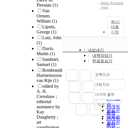
Jason Aronson
Pirenian
(1)
2006
Van
Ornum,
William
(1)
복사/
Lipsitz,
대출
George
(1)
신청
Lutz, John
(1)
Davis,
내보내기
Martin
(1)
내책장담기
Sandmel,
한글로보기
Samuel
(1)
Rembrandt
정확도순
Harmenszoon
van Rijn
(1)
내림차순
edited by
정확도
A. H.
순
10개씩 출력
Crenshaw ;
내림차순
인기도
editorial
순
조회
10개씩
assistance by
연도순
Kay
출력
제목순
Daugherty ;
20개씩
art
저자순
출력
coordination