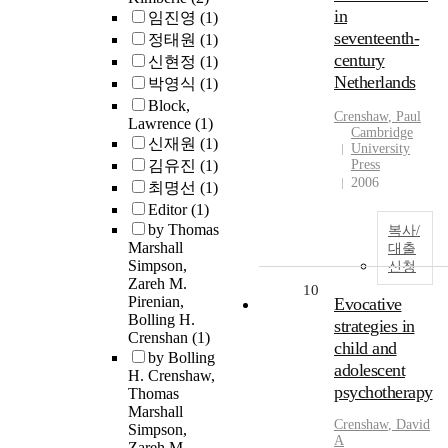
in
임진영
(1)
seventeenth-
정태원
(1)
century
신현정
(1)
Netherlands
박영식
(1)
Block,
Crenshaw
, Paul
Lawrence
(1)
Cambridge
신재원
(1)
University
김유진
(1)
Press
2006
최명선
(1)
Editor
(1)
by Thomas
복사/
Marshall
대출
Simpson,
신청
Zareh M.
10
Pirenian,
Evocative
Bolling H.
strategies in
Crenshan
(1)
child and
by Bolling
adolescent
H. Crenshaw,
psychotherapy
Thomas
Marshall
Crenshaw
, David
Simpson,
A
Zareh M.