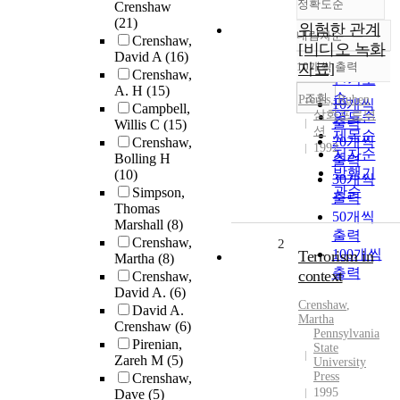
정확도순
Crenshaw
(21)
위험한 관계
내림차순
Crenshaw,
정확도
[비디오 녹화
David A
(16)
순
10개씩 출력
자료]
내림차순
Crenshaw,
인기도
A. H
(15)
순
조회
Preuss, Ruben
10개씩
Campbell,
삼화프로덕
연도순
출력
Willis C
(15)
션
제목순
20개씩
Crenshaw,
1992
저자순
Bolling H
출력
발행기
(10)
30개씩
관순
Simpson,
출력
Thomas
50개씩
Marshall
(8)
출력
Crenshaw,
2
100개씩
Terrorism in
Martha
(8)
출력
context
Crenshaw,
David A.
(6)
Crenshaw
,
David A.
Martha
Crenshaw
(6)
Pennsylvania
Pirenian,
State
Zareh M
(5)
University
Press
Crenshaw,
1995
Dave
(5)