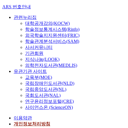
ARS 번호안내
관련누리집
대학공개강의(KOCW)
학술정보통계시스템(Rinfo)
외국학술지지원센터(FRIC)
학술관계분석서비스(SAM)
사서커뮤니티
기관회원
지식나눔(LOOK)
의학전자도서관(MEDLIS)
유관기관 사이트
교육부(MOE)
국립장애인도서관(NLD)
국립중앙도서관(NL)
국회도서관(NAL)
연구윤리정보포털(CRE)
사이언스온 (ScienceON)
이용약관
개인정보처리방침