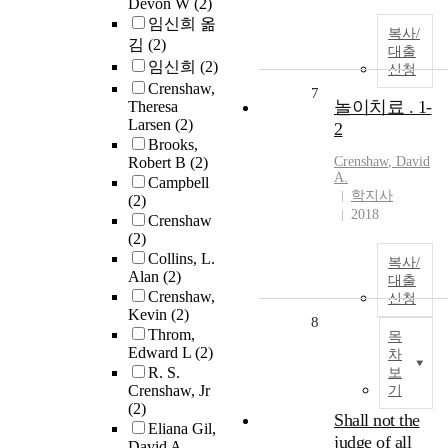
Devon W
(2)
임신희 옮
복사/
김
(2)
대출
임신희
(2)
신청
Crenshaw,
7
놀이치료 . 1-
Theresa
Larsen
(2)
2
Brooks,
Robert B
(2)
Crenshaw
, David
A.
Campbell
학지사
(2)
2018
Crenshaw
(2)
Collins, L.
복사/
Alan
(2)
대출
Crenshaw,
신청
Kevin
(2)
8
Throm,
목
Edward L
(2)
차
R. S.
보
Crenshaw, Jr
기
(2)
Shall not the
Eliana Gil,
judge of all
David A.