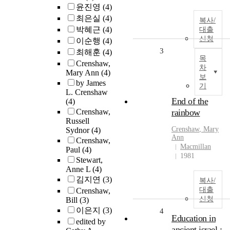
윤진영
(4)
최은실
(4)
복사/
박혜근
(4)
대출
신청
이순행
(4)
3
최해훈
(4)
목
Crenshaw,
차
Mary Ann
(4)
보
by James
기
L. Crenshaw
End of the
(4)
Crenshaw,
rainbow
Russell
Crenshaw
, Mary
Sydnor
(4)
Ann
Crenshaw,
Macmillan
Paul
(4)
1981
Stewart,
Anne L
(4)
김지연
(3)
복사/
대출
Crenshaw,
신청
Bill
(3)
이은지
(3)
4
Education in
edited by
ancient israel :