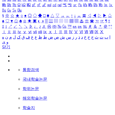
㎒
㎓
㎔
Ω
㏀
㏁
㎊
㎋
㎌
㏖
㏅
㎭
㎮
㎯
㏛
㎩
㎪
㎫
㎬
㏝
㏐
㏓
㏃
㏉
㏜
㏆
§
※
☆
★
○
●
◎
◇
◆
□
■
△
▽
→
←
↑
↓
↔
〓
◁
◀
▷
▶
♤
♠
♡
♥
♧
♣
⊙
◈
▣
◐
◑
▒
▤
▥
▨
▧
▦
▩
♨
☏
☎
☜
☞
¶
†
‡
↕
↗
↙
↖
↘
♭
♩
♪
♬
㉿
㈜
№
㏇
™
㏂
㏘
℡
＃
＆
＊
＠
ª
º
ⅰ
ⅱ
ⅲ
ⅳ
ⅴ
ⅵ
ⅶ
ⅷ
ⅸ
ⅹ
Ⅰ
Ⅱ
Ⅲ
Ⅳ
Ⅴ
Ⅵ
Ⅶ
Ⅷ
Ⅸ
Ⅹ
ا
ب
ت
ث
ج
ح
خ
د
ذ
ر
ز
س
ش
ص
ض
ط
ظ
ع
غ
ف
ق
ک
ل
م
ن
ه
و
ی
닫기
통합검색
국내학술논문
학위논문
해외학술논문
학술지