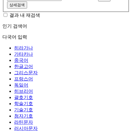
상세검색
결과 내 재검색
인기 검색어
다국어 입력
히라가나
가타카나
중국어
한글고어
그리스문자
프랑스어
독일어
히브리어
괄호기호
학술기호
기술기호
첨자기호
라틴문자
러시아문자