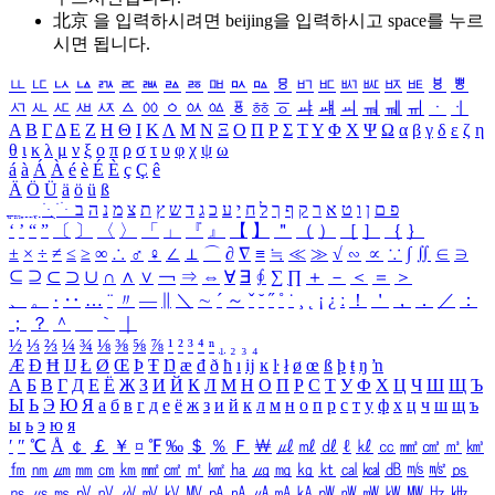
北京 을 입력하시려면
beijing
을 입력하시고 space를 누르
시면 됩니다.
ㅥ
ㅦ
ㅧ
ㅨ
ㅩ
ㅪ
ㅫ
ㅬ
ㅭ
ㅮ
ㅯ
ㅰ
ㅱ
ㅲ
ㅳ
ㅴ
ㅵ
ㅶ
ㅷ
ㅸ
ㅹ
ㅺ
ㅻ
ㅼ
ㅽ
ㅾ
ㅿ
ㆀ
ㆁ
ㆂ
ㆃ
ㆄ
ㆅ
ㆆ
ㆇ
ㆈ
ㆉ
ㆊ
ㆋ
ㆌ
ㆍ
ㆎ
Α
Β
Γ
Δ
Ε
Ζ
Η
Θ
Ι
Κ
Λ
Μ
Ν
Ξ
Ο
Π
Ρ
Σ
Τ
Υ
Φ
Χ
Ψ
Ω
α
β
γ
δ
ε
ζ
η
θ
ι
κ
λ
μ
ν
ξ
ο
π
ρ
σ
τ
υ
φ
χ
ψ
ω
á
à
Á
À
é
è
É
È
ç
Ç
ê
Ä
Ö
Ü
ä
ö
ü
ß
ְ
ֳ
ֲ
ֱ
ָ
ַ
ֵ
ֶ
ִ
ֹ
ּ
ֻ
ׂ
ׁ
ּ
ב
ה
נ
מ
צ
ת
ץ
ש
ד
ג
כ
ע
י
ח
ל
ך
ף
ק
ר
א
ט
ו
ן
ם
פ
‘
’
“
”
〔
〕
〈
〉
「
」
『
』
【
】
＂
（
）
［
］
｛
｝
±
×
÷
≠
≤
≥
∞
∴
♂
♀
∠
⊥
⌒
∂
∇
≡
≒
≪
≫
√
∽
∝
∵
∫
∬
∈
∋
⊆
⊇
⊂
⊃
∪
∩
∧
∨
￢
⇒
⇔
∀
∃
∮
∑
∏
＋
－
＜
＝
＞
、
。
·
‥
…
¨
〃
―
∥
＼
∼
´
～
ˇ
˘
˝
˚
˙
¸
˛
¡
¿
ː
！
＇
，
．
／
：
；
？
＾
＿
｀
｜
½
⅓
⅔
¼
¾
⅛
⅜
⅝
⅞
¹
²
³
⁴
ⁿ
₁
₂
₃
₄
Æ
Ð
Ħ
Ĳ
Ł
Ø
Œ
Þ
Ŧ
Ŋ
æ
đ
ð
ħ
ı
ĳ
ĸ
ŀ
ł
ø
œ
ß
þ
ŧ
ŋ
ŉ
А
Б
В
Г
Д
Е
Ё
Ж
З
И
Й
К
Л
М
Н
О
П
Р
С
Т
У
Ф
Х
Ц
Ч
Ш
Щ
Ъ
Ы
Ь
Э
Ю
Я
а
б
в
г
д
е
ё
ж
з
и
й
к
л
м
н
о
п
р
с
т
у
ф
х
ц
ч
ш
щ
ъ
ы
ь
э
ю
я
′
″
℃
Å
￠
￡
￥
¤
℉
‰
＄
％
Ｆ
￦
㎕
㎖
㎗
ℓ
㎘
㏄
㎣
㎤
㎥
㎦
㎙
㎚
㎛
㎜
㎝
㎞
㎟
㎠
㎡
㎢
㏊
㎍
㎎
㎏
㏏
㎈
㎉
㏈
㎧
㎨
㎰
㎱
㎲
㎳
㎴
㎵
㎶
㎷
㎸
㎹
㎀
㎁
㎂
㎃
㎄
㎺
㎻
㎽
㎾
㎿
㎐
㎑