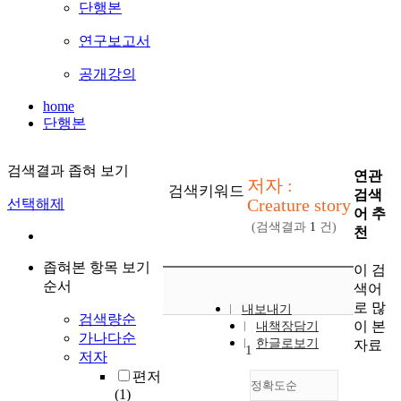
단행본
연구보고서
공개강의
home
단행본
검색결과 좁혀 보기
연관
저자 :
검색키워드
검색
Creature story
선택해제
어 추
(검색결과
1
건)
천
좁혀본 항목 보기
이 검
순서
색어
로 많
내보내기
검색량순
이 본
내책장담기
가나다순
한글로보기
자료
1
저자
편저
정확도순
(1)