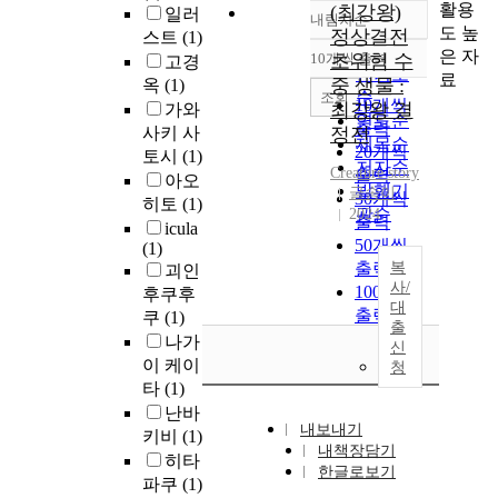
활용
(최강왕)
일러
내림차순
정확도
도 높
정상결전
스트
(1)
순
은 자
10개씩 출력
초위험 수
고경
내림차순
인기도
료
중 생물 :
옥
(1)
순
조회
10개씩
최강왕 결
가와
연도순
출력
사키 사
정전
제목순
20개씩
토시
(1)
저자순
Creature
story
출력
아오
발행기
글송이
30개씩
히토
(1)
관순
2024
출력
icula
50개씩
(1)
출력
복
괴인
사/
100개씩
후쿠후
대
출력
쿠
(1)
출
나가
신
이 케이
청
타
(1)
난바
내보내기
키비
(1)
내책장담기
히타
한글로보기
파쿠
(1)