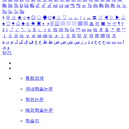
㎒
㎓
㎔
Ω
㏀
㏁
㎊
㎋
㎌
㏖
㏅
㎭
㎮
㎯
㏛
㎩
㎪
㎫
㎬
㏝
㏐
㏓
㏃
㏉
㏜
㏆
§
※
☆
★
○
●
◎
◇
◆
□
■
△
▽
→
←
↑
↓
↔
〓
◁
◀
▷
▶
♤
♠
♡
♥
♧
♣
⊙
◈
▣
◐
◑
▒
▤
▥
▨
▧
▦
▩
♨
☏
☎
☜
☞
¶
†
‡
↕
↗
↙
↖
↘
♭
♩
♪
♬
㉿
㈜
№
㏇
™
㏂
㏘
℡
＃
＆
＊
＠
ª
º
ⅰ
ⅱ
ⅲ
ⅳ
ⅴ
ⅵ
ⅶ
ⅷ
ⅸ
ⅹ
Ⅰ
Ⅱ
Ⅲ
Ⅳ
Ⅴ
Ⅵ
Ⅶ
Ⅷ
Ⅸ
Ⅹ
ا
ب
ت
ث
ج
ح
خ
د
ذ
ر
ز
س
ش
ص
ض
ط
ظ
ع
غ
ف
ق
ک
ل
م
ن
ه
و
ی
닫기
통합검색
국내학술논문
학위논문
해외학술논문
학술지