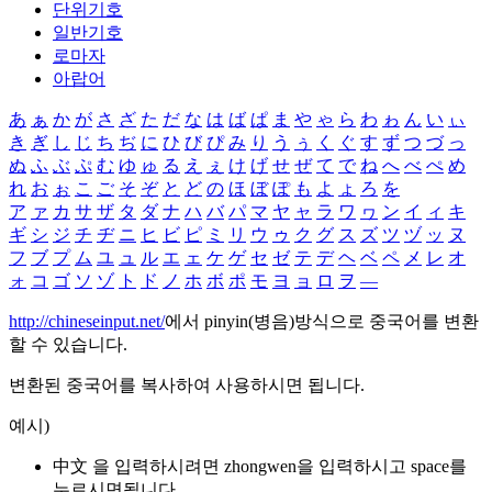
단위기호
일반기호
로마자
아랍어
あ
ぁ
か
が
さ
ざ
た
だ
な
は
ば
ぱ
ま
や
ゃ
ら
わ
ゎ
ん
い
ぃ
き
ぎ
し
じ
ち
ぢ
に
ひ
び
ぴ
み
り
う
ぅ
く
ぐ
す
ず
つ
づ
っ
ぬ
ふ
ぶ
ぷ
む
ゆ
ゅ
る
え
ぇ
け
げ
せ
ぜ
て
で
ね
へ
べ
ぺ
め
れ
お
ぉ
こ
ご
そ
ぞ
と
ど
の
ほ
ぼ
ぽ
も
よ
ょ
ろ
を
ア
ァ
カ
サ
ザ
タ
ダ
ナ
ハ
バ
パ
マ
ヤ
ャ
ラ
ワ
ヮ
ン
イ
ィ
キ
ギ
シ
ジ
チ
ヂ
ニ
ヒ
ビ
ピ
ミ
リ
ウ
ゥ
ク
グ
ス
ズ
ツ
ヅ
ッ
ヌ
フ
ブ
プ
ム
ユ
ュ
ル
エ
ェ
ケ
ゲ
セ
ゼ
テ
デ
ヘ
ベ
ペ
メ
レ
オ
ォ
コ
ゴ
ソ
ゾ
ト
ド
ノ
ホ
ボ
ポ
モ
ヨ
ョ
ロ
ヲ
―
http://chineseinput.net/
에서 pinyin(병음)방식으로 중국어를 변환
할 수 있습니다.
변환된 중국어를 복사하여 사용하시면 됩니다.
예시)
中文 을 입력하시려면
zhongwen
을 입력하시고 space를
누르시면됩니다.