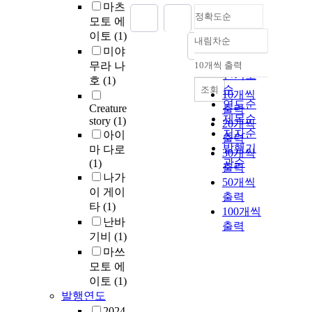
마츠
정확도순
모토 에
이토
(1)
내림차순
정확도
미야
순
무라 나
10개씩 출력
내림차순
인기도
호
(1)
순
조회
10개씩
연도순
Creature
출력
제목순
story
(1)
20개씩
저자순
아이
출력
발행기
마 다로
30개씩
관순
(1)
출력
나가
50개씩
이 게이
출력
타
(1)
100개씩
난바
출력
기비
(1)
마쓰
모토 에
이토
(1)
발행연도
2024