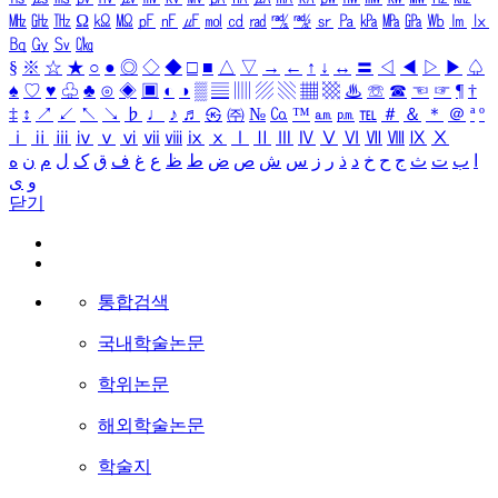
㎒
㎓
㎔
Ω
㏀
㏁
㎊
㎋
㎌
㏖
㏅
㎭
㎮
㎯
㏛
㎩
㎪
㎫
㎬
㏝
㏐
㏓
㏃
㏉
㏜
㏆
§
※
☆
★
○
●
◎
◇
◆
□
■
△
▽
→
←
↑
↓
↔
〓
◁
◀
▷
▶
♤
♠
♡
♥
♧
♣
⊙
◈
▣
◐
◑
▒
▤
▥
▨
▧
▦
▩
♨
☏
☎
☜
☞
¶
†
‡
↕
↗
↙
↖
↘
♭
♩
♪
♬
㉿
㈜
№
㏇
™
㏂
㏘
℡
＃
＆
＊
＠
ª
º
ⅰ
ⅱ
ⅲ
ⅳ
ⅴ
ⅵ
ⅶ
ⅷ
ⅸ
ⅹ
Ⅰ
Ⅱ
Ⅲ
Ⅳ
Ⅴ
Ⅵ
Ⅶ
Ⅷ
Ⅸ
Ⅹ
ا
ب
ت
ث
ج
ح
خ
د
ذ
ر
ز
س
ش
ص
ض
ط
ظ
ع
غ
ف
ق
ک
ل
م
ن
ه
و
ی
닫기
통합검색
국내학술논문
학위논문
해외학술논문
학술지