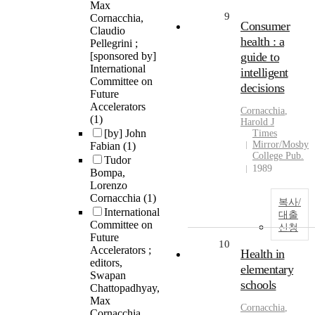
Max
9
Cornacchia,
Consumer
Claudio
health : a
Pellegrini ;
[sponsored by]
guide to
International
intelligent
Committee on
decisions
Future
Accelerators
Cornacchia
,
(1)
Harold J
[by] John
Times
Mirror/Mosby
Fabian
(1)
College Pub.
Tudor
1989
Bompa,
Lorenzo
Cornacchia
(1)
복사/
International
대출
Committee on
신청
Future
10
Accelerators ;
Health in
editors,
elementary
Swapan
schools
Chattopadhyay,
Max
Cornacchia
,
Cornacchia,