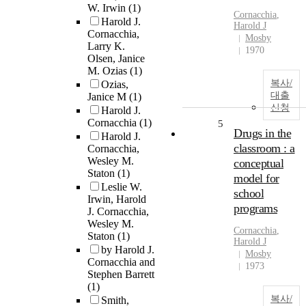
W. Irwin
(1)
Cornacchia
,
Harold J.
Harold J
Cornacchia,
Mosby
Larry K.
1970
Olsen, Janice
M. Ozias
(1)
복사/
Ozias,
대출
Janice M
(1)
신청
Harold J.
Cornacchia
(1)
5
Drugs in the
Harold J.
classroom : a
Cornacchia,
Wesley M.
conceptual
Staton
(1)
model for
Leslie W.
school
Irwin, Harold
programs
J. Cornacchia,
Wesley M.
Cornacchia
,
Staton
(1)
Harold J
by Harold J.
Mosby
Cornacchia and
1973
Stephen Barrett
(1)
복사/
Smith,