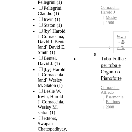
Pellegrini
(1)
Cornacchia
,
Pellegrini,
Harold J
Claudio
(1)
Mosby
Irwin
(1)
1966
Staton
(1)
[by] Harold
J. Cornacchia,
복사/
David J. Bentel
대출
[and] David E.
신청
Smith
(1)
8
Bentel,
Tuba Follia :
David J.
(1)
per tuba e
[by] Harold
Organo o
J. Cornacchia
Pianoforte
[and] Wesley
M. Staton
(1)
Cornacchia
,
Leslie W.
Alfredo
Irwin, Harold
Esarmonia
J. Cornacchia,
Editions
Wesley M.
2008
staton
(1)
editors,
Swapan
Chattopadhyay,