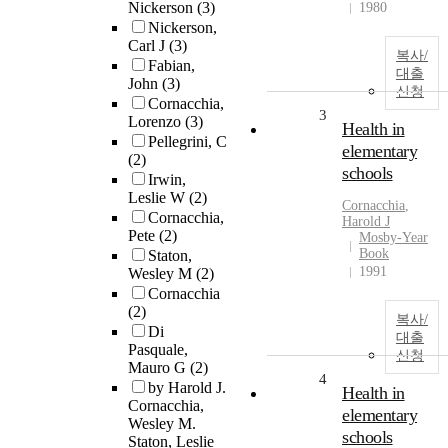
Nickerson
(3)
1980
Nickerson,
Carl J
(3)
복사/
Fabian,
대출
John
(3)
신청
Cornacchia,
3
Lorenzo
(3)
Health in
Pellegrini, C
elementary
(2)
schools
Irwin,
Leslie W
(2)
Cornacchia
,
Cornacchia,
Harold J
Pete
(2)
Mosby-Year
Book
Staton,
1991
Wesley M
(2)
Cornacchia
(2)
복사/
Di
대출
Pasquale,
신청
Mauro G
(2)
4
by Harold J.
Health in
Cornacchia,
elementary
Wesley M.
schools
Staton, Leslie