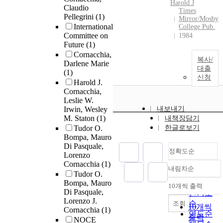
Harold J
Claudio
Times
Pellegrini
(1)
Mirror/Mosby
International
College Pub.
Committee on
1984
Future
(1)
Cornacchia,
복사/
Darlene Marie
대출
(1)
신청
Harold J.
Cornacchia,
Leslie W.
Irwin, Wesley
내보내기
M. Staton
(1)
내책장담기
Tudor O.
한글로보기
Bompa, Mauro
Di Pasquale,
정확도순
Lorenzo
Cornacchia
(1)
내림차순
정확도
Tudor O.
순
Bompa, Mauro
10개씩 출력
내림차순
Di Pasquale,
인기도
Lorenzo J.
순
조회
10개씩
Cornacchia
(1)
연도순
출력
NOCE