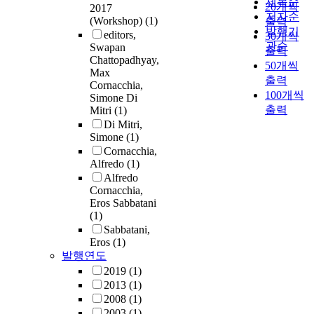
제목순
20개씩
2017
저자순
(Workshop)
(1)
출력
발행기
editors,
30개씩
관순
Swapan
출력
Chattopadhyay,
50개씩
Max
출력
Cornacchia,
100개씩
Simone Di
출력
Mitri
(1)
Di Mitri,
Simone
(1)
Cornacchia,
Alfredo
(1)
Alfredo
Cornacchia,
Eros Sabbatani
(1)
Sabbatani,
Eros
(1)
발행연도
2019
(1)
2013
(1)
2008
(1)
2003
(1)