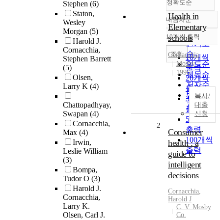
정확도순
Stephen
(6)
Staton,
Health in
내림차순
Wesley
정확도
Elementary
Morgan
(5)
순
10개씩 출력
schools
내림차순
Harold J.
인기도
Cornacchia,
순
조회
Cornacchia
10개씩
Stephen Barrett
Mosby
연도순
(5)
출력
1996
제목순
Olsen,
20개씩
저자순
Larry K
(4)
출력
발행기
복사/
30개씩
Chattopadhyay,
관순
대출
출력
Swapan
(4)
신청
50개씩
Cornacchia,
2
출력
Consumer
Max
(4)
100개씩
Irwin,
health : a
출력
Leslie William
guide to
(3)
intelligent
Bompa,
decisions
Tudor O
(3)
Harold J.
Cornacchia
,
Cornacchia,
Harold J
Larry K.
C. V. Mosby
Olsen, Carl J.
Co.