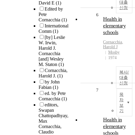
대출
David E
(1)
신청
Edited by
Pete
6
Health in
Cornacchia
(1)
elementary
International
Comm
(1)
schools
[by] Leslie
Cornacchia
,
W. Irwin,
Harold J
Harold J.
Mosby
Cornacchia
1974
[and] Wesley
M. Staton
(1)
Cornacchia,
복사/
Harold J.
(1)
대출
by John
신청
Fabian
(1)
7
ed. by Pete
목
Cornacchia
(1)
차
editors,
보
Swapan
기
Chattopadhyay,
Health in
Max
elementary
Cornacchia,
Claudio
schools