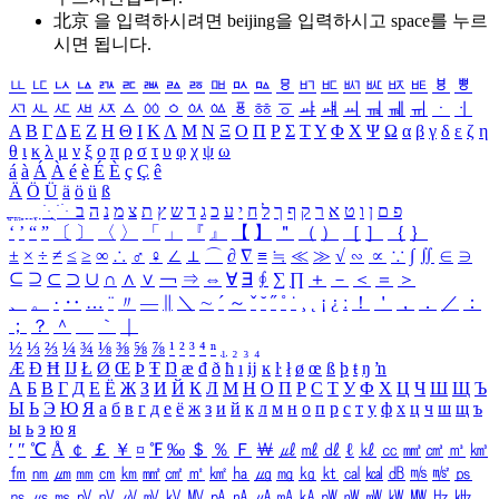
北京 을 입력하시려면
beijing
을 입력하시고 space를 누르
시면 됩니다.
ㅥ
ㅦ
ㅧ
ㅨ
ㅩ
ㅪ
ㅫ
ㅬ
ㅭ
ㅮ
ㅯ
ㅰ
ㅱ
ㅲ
ㅳ
ㅴ
ㅵ
ㅶ
ㅷ
ㅸ
ㅹ
ㅺ
ㅻ
ㅼ
ㅽ
ㅾ
ㅿ
ㆀ
ㆁ
ㆂ
ㆃ
ㆄ
ㆅ
ㆆ
ㆇ
ㆈ
ㆉ
ㆊ
ㆋ
ㆌ
ㆍ
ㆎ
Α
Β
Γ
Δ
Ε
Ζ
Η
Θ
Ι
Κ
Λ
Μ
Ν
Ξ
Ο
Π
Ρ
Σ
Τ
Υ
Φ
Χ
Ψ
Ω
α
β
γ
δ
ε
ζ
η
θ
ι
κ
λ
μ
ν
ξ
ο
π
ρ
σ
τ
υ
φ
χ
ψ
ω
á
à
Á
À
é
è
É
È
ç
Ç
ê
Ä
Ö
Ü
ä
ö
ü
ß
ְ
ֳ
ֲ
ֱ
ָ
ַ
ֵ
ֶ
ִ
ֹ
ּ
ֻ
ׂ
ׁ
ּ
ב
ה
נ
מ
צ
ת
ץ
ש
ד
ג
כ
ע
י
ח
ל
ך
ף
ק
ר
א
ט
ו
ן
ם
פ
‘
’
“
”
〔
〕
〈
〉
「
」
『
』
【
】
＂
（
）
［
］
｛
｝
±
×
÷
≠
≤
≥
∞
∴
♂
♀
∠
⊥
⌒
∂
∇
≡
≒
≪
≫
√
∽
∝
∵
∫
∬
∈
∋
⊆
⊇
⊂
⊃
∪
∩
∧
∨
￢
⇒
⇔
∀
∃
∮
∑
∏
＋
－
＜
＝
＞
、
。
·
‥
…
¨
〃
―
∥
＼
∼
´
～
ˇ
˘
˝
˚
˙
¸
˛
¡
¿
ː
！
＇
，
．
／
：
；
？
＾
＿
｀
｜
½
⅓
⅔
¼
¾
⅛
⅜
⅝
⅞
¹
²
³
⁴
ⁿ
₁
₂
₃
₄
Æ
Ð
Ħ
Ĳ
Ł
Ø
Œ
Þ
Ŧ
Ŋ
æ
đ
ð
ħ
ı
ĳ
ĸ
ŀ
ł
ø
œ
ß
þ
ŧ
ŋ
ŉ
А
Б
В
Г
Д
Е
Ё
Ж
З
И
Й
К
Л
М
Н
О
П
Р
С
Т
У
Ф
Х
Ц
Ч
Ш
Щ
Ъ
Ы
Ь
Э
Ю
Я
а
б
в
г
д
е
ё
ж
з
и
й
к
л
м
н
о
п
р
с
т
у
ф
х
ц
ч
ш
щ
ъ
ы
ь
э
ю
я
′
″
℃
Å
￠
￡
￥
¤
℉
‰
＄
％
Ｆ
￦
㎕
㎖
㎗
ℓ
㎘
㏄
㎣
㎤
㎥
㎦
㎙
㎚
㎛
㎜
㎝
㎞
㎟
㎠
㎡
㎢
㏊
㎍
㎎
㎏
㏏
㎈
㎉
㏈
㎧
㎨
㎰
㎱
㎲
㎳
㎴
㎵
㎶
㎷
㎸
㎹
㎀
㎁
㎂
㎃
㎄
㎺
㎻
㎽
㎾
㎿
㎐
㎑