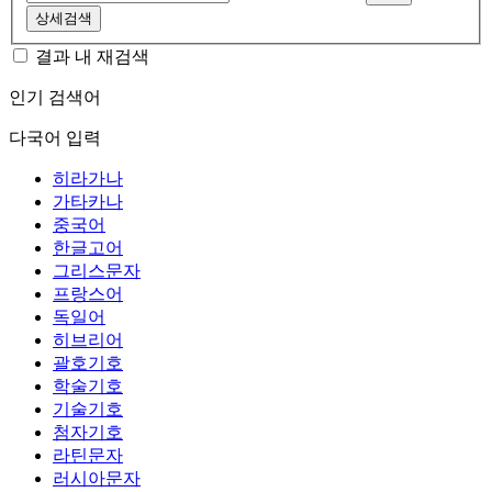
상세검색
결과 내 재검색
인기 검색어
다국어 입력
히라가나
가타카나
중국어
한글고어
그리스문자
프랑스어
독일어
히브리어
괄호기호
학술기호
기술기호
첨자기호
라틴문자
러시아문자