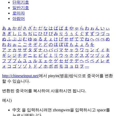
단위기호
일반기호
로마자
아랍어
あ
ぁ
か
が
さ
ざ
た
だ
な
は
ば
ぱ
ま
や
ゃ
ら
わ
ゎ
ん
い
ぃ
き
ぎ
し
じ
ち
ぢ
に
ひ
び
ぴ
み
り
う
ぅ
く
ぐ
す
ず
つ
づ
っ
ぬ
ふ
ぶ
ぷ
む
ゆ
ゅ
る
え
ぇ
け
げ
せ
ぜ
て
で
ね
へ
べ
ぺ
め
れ
お
ぉ
こ
ご
そ
ぞ
と
ど
の
ほ
ぼ
ぽ
も
よ
ょ
ろ
を
ア
ァ
カ
サ
ザ
タ
ダ
ナ
ハ
バ
パ
マ
ヤ
ャ
ラ
ワ
ヮ
ン
イ
ィ
キ
ギ
シ
ジ
チ
ヂ
ニ
ヒ
ビ
ピ
ミ
リ
ウ
ゥ
ク
グ
ス
ズ
ツ
ヅ
ッ
ヌ
フ
ブ
プ
ム
ユ
ュ
ル
エ
ェ
ケ
ゲ
セ
ゼ
テ
デ
ヘ
ベ
ペ
メ
レ
オ
ォ
コ
ゴ
ソ
ゾ
ト
ド
ノ
ホ
ボ
ポ
モ
ヨ
ョ
ロ
ヲ
―
http://chineseinput.net/
에서 pinyin(병음)방식으로 중국어를 변환
할 수 있습니다.
변환된 중국어를 복사하여 사용하시면 됩니다.
예시)
中文 을 입력하시려면
zhongwen
을 입력하시고 space를
누르시면됩니다.