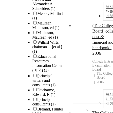
Alexander A.
복사
Schneiders
(1)
대출
Meade, Martin J
신청
(1)
5
Maureen
(The Colleg
Matheson, ed
(1)
Board) coll
Matheson,
cost &
Maureen, ed
(1)
financial ai
Willard Wirtz,
chairman ... [et al.]
handbook .
(1)
2006
Educational
Resources
College
Entra
Information Center
Examination
Board
(미국)
(1)
The Colleg
[principal
Board
writers and
2006
consultants
(1)
Ducharme,
Edward. R
(1)
복사
대출
[principal
신청
consultants
(1)
Breland, Hunter
6
The Colleg