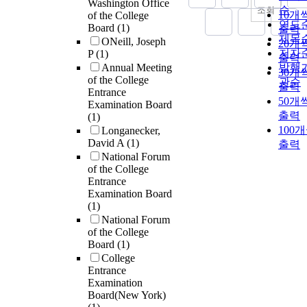
Washington Office
순
조회
10개
of the College
연도
Board
(1)
출력
제목
ONeill, Joseph
20개
저자
P
(1)
출력
Annual Meeting
발행
30개
of the College
관순
출력
Entrance
50개
Examination Board
출력
(1)
100
Longanecker,
David A
(1)
출력
National Forum
of the College
Entrance
Examination Board
(1)
National Forum
of the College
Board
(1)
College
Entrance
Examination
Board(New York)