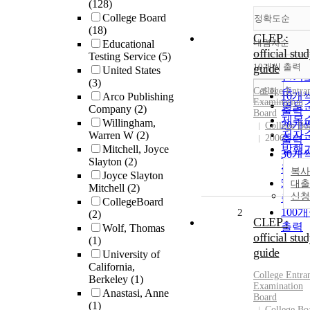
(128)
College Board
정확도순
(18)
CLEP :
내림차순
Educational
정확
official stu
Testing Service
(5)
순
10개씩 출력
guide
United States
내림
인기
(3)
순
조회
College
Entra
10개
Arco Publishing
Examination
연도
Company
(2)
출력
Board
제목
Willingham,
20개
College Bo
저자
Warren W
(2)
2006
출력
Mitchell, Joyce
발행
30개
Slayton
(2)
관순
출력
복사
Joyce Slayton
50개
대출
Mitchell
(2)
신청
출력
CollegeBoard
100
2
(2)
CLEP :
출력
Wolf, Thomas
official stu
(1)
guide
University of
California,
College
Entra
Berkeley
(1)
Examination
Anastasi, Anne
Board
(1)
College Bo