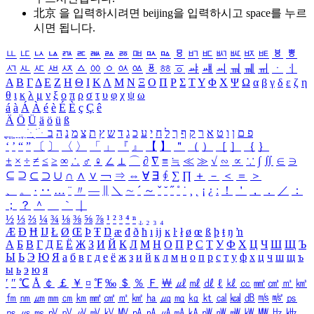
北京 을 입력하시려면
beijing
을 입력하시고 space를 누르
시면 됩니다.
ㅥ
ㅦ
ㅧ
ㅨ
ㅩ
ㅪ
ㅫ
ㅬ
ㅭ
ㅮ
ㅯ
ㅰ
ㅱ
ㅲ
ㅳ
ㅴ
ㅵ
ㅶ
ㅷ
ㅸ
ㅹ
ㅺ
ㅻ
ㅼ
ㅽ
ㅾ
ㅿ
ㆀ
ㆁ
ㆂ
ㆃ
ㆄ
ㆅ
ㆆ
ㆇ
ㆈ
ㆉ
ㆊ
ㆋ
ㆌ
ㆍ
ㆎ
Α
Β
Γ
Δ
Ε
Ζ
Η
Θ
Ι
Κ
Λ
Μ
Ν
Ξ
Ο
Π
Ρ
Σ
Τ
Υ
Φ
Χ
Ψ
Ω
α
β
γ
δ
ε
ζ
η
θ
ι
κ
λ
μ
ν
ξ
ο
π
ρ
σ
τ
υ
φ
χ
ψ
ω
á
à
Á
À
é
è
É
È
ç
Ç
ê
Ä
Ö
Ü
ä
ö
ü
ß
ְ
ֳ
ֲ
ֱ
ָ
ַ
ֵ
ֶ
ִ
ֹ
ּ
ֻ
ׂ
ׁ
ּ
ב
ה
נ
מ
צ
ת
ץ
ש
ד
ג
כ
ע
י
ח
ל
ך
ף
ק
ר
א
ט
ו
ן
ם
פ
‘
’
“
”
〔
〕
〈
〉
「
」
『
』
【
】
＂
（
）
［
］
｛
｝
±
×
÷
≠
≤
≥
∞
∴
♂
♀
∠
⊥
⌒
∂
∇
≡
≒
≪
≫
√
∽
∝
∵
∫
∬
∈
∋
⊆
⊇
⊂
⊃
∪
∩
∧
∨
￢
⇒
⇔
∀
∃
∮
∑
∏
＋
－
＜
＝
＞
、
。
·
‥
…
¨
〃
―
∥
＼
∼
´
～
ˇ
˘
˝
˚
˙
¸
˛
¡
¿
ː
！
＇
，
．
／
：
；
？
＾
＿
｀
｜
½
⅓
⅔
¼
¾
⅛
⅜
⅝
⅞
¹
²
³
⁴
ⁿ
₁
₂
₃
₄
Æ
Ð
Ħ
Ĳ
Ł
Ø
Œ
Þ
Ŧ
Ŋ
æ
đ
ð
ħ
ı
ĳ
ĸ
ŀ
ł
ø
œ
ß
þ
ŧ
ŋ
ŉ
А
Б
В
Г
Д
Е
Ё
Ж
З
И
Й
К
Л
М
Н
О
П
Р
С
Т
У
Ф
Х
Ц
Ч
Ш
Щ
Ъ
Ы
Ь
Э
Ю
Я
а
б
в
г
д
е
ё
ж
з
и
й
к
л
м
н
о
п
р
с
т
у
ф
х
ц
ч
ш
щ
ъ
ы
ь
э
ю
я
′
″
℃
Å
￠
￡
￥
¤
℉
‰
＄
％
Ｆ
￦
㎕
㎖
㎗
ℓ
㎘
㏄
㎣
㎤
㎥
㎦
㎙
㎚
㎛
㎜
㎝
㎞
㎟
㎠
㎡
㎢
㏊
㎍
㎎
㎏
㏏
㎈
㎉
㏈
㎧
㎨
㎰
㎱
㎲
㎳
㎴
㎵
㎶
㎷
㎸
㎹
㎀
㎁
㎂
㎃
㎄
㎺
㎻
㎽
㎾
㎿
㎐
㎑