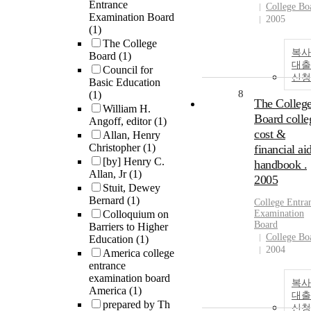
Entrance
College Bo
Examination Board
2005
(1)
The College
복사
Board
(1)
대출
Council for
신청
Basic Education
8
(1)
The Colleg
William H.
Board colle
Angoff, editor
(1)
cost &
Allan, Henry
Christopher
(1)
financial ai
[by] Henry C.
handbook .
Allan, Jr
(1)
2005
Stuit, Dewey
Bernard
(1)
College
Entra
Colloquium on
Examination
Board
Barriers to Higher
College Bo
Education
(1)
2004
America college
entrance
examination board
복사
America
(1)
대출
prepared by Th
신청