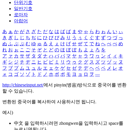
단위기호
일반기호
로마자
아랍어
あ
ぁ
か
が
さ
ざ
た
だ
な
は
ば
ぱ
ま
や
ゃ
ら
わ
ゎ
ん
い
ぃ
き
ぎ
し
じ
ち
ぢ
に
ひ
び
ぴ
み
り
う
ぅ
く
ぐ
す
ず
つ
づ
っ
ぬ
ふ
ぶ
ぷ
む
ゆ
ゅ
る
え
ぇ
け
げ
せ
ぜ
て
で
ね
へ
べ
ぺ
め
れ
お
ぉ
こ
ご
そ
ぞ
と
ど
の
ほ
ぼ
ぽ
も
よ
ょ
ろ
を
ア
ァ
カ
サ
ザ
タ
ダ
ナ
ハ
バ
パ
マ
ヤ
ャ
ラ
ワ
ヮ
ン
イ
ィ
キ
ギ
シ
ジ
チ
ヂ
ニ
ヒ
ビ
ピ
ミ
リ
ウ
ゥ
ク
グ
ス
ズ
ツ
ヅ
ッ
ヌ
フ
ブ
プ
ム
ユ
ュ
ル
エ
ェ
ケ
ゲ
セ
ゼ
テ
デ
ヘ
ベ
ペ
メ
レ
オ
ォ
コ
ゴ
ソ
ゾ
ト
ド
ノ
ホ
ボ
ポ
モ
ヨ
ョ
ロ
ヲ
―
http://chineseinput.net/
에서 pinyin(병음)방식으로 중국어를 변환
할 수 있습니다.
변환된 중국어를 복사하여 사용하시면 됩니다.
예시)
中文 을 입력하시려면
zhongwen
을 입력하시고 space를
누르시면됩니다.