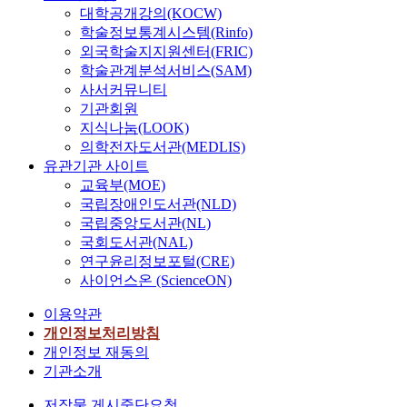
대학공개강의(KOCW)
학술정보통계시스템(Rinfo)
외국학술지지원센터(FRIC)
학술관계분석서비스(SAM)
사서커뮤니티
기관회원
지식나눔(LOOK)
의학전자도서관(MEDLIS)
유관기관 사이트
교육부(MOE)
국립장애인도서관(NLD)
국립중앙도서관(NL)
국회도서관(NAL)
연구윤리정보포털(CRE)
사이언스온 (ScienceON)
이용약관
개인정보처리방침
개인정보 재동의
기관소개
저작물 게시중단요청