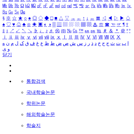
㎒
㎓
㎔
Ω
㏀
㏁
㎊
㎋
㎌
㏖
㏅
㎭
㎮
㎯
㏛
㎩
㎪
㎫
㎬
㏝
㏐
㏓
㏃
㏉
㏜
㏆
§
※
☆
★
○
●
◎
◇
◆
□
■
△
▽
→
←
↑
↓
↔
〓
◁
◀
▷
▶
♤
♠
♡
♥
♧
♣
⊙
◈
▣
◐
◑
▒
▤
▥
▨
▧
▦
▩
♨
☏
☎
☜
☞
¶
†
‡
↕
↗
↙
↖
↘
♭
♩
♪
♬
㉿
㈜
№
㏇
™
㏂
㏘
℡
＃
＆
＊
＠
ª
º
ⅰ
ⅱ
ⅲ
ⅳ
ⅴ
ⅵ
ⅶ
ⅷ
ⅸ
ⅹ
Ⅰ
Ⅱ
Ⅲ
Ⅳ
Ⅴ
Ⅵ
Ⅶ
Ⅷ
Ⅸ
Ⅹ
ا
ب
ت
ث
ج
ح
خ
د
ذ
ر
ز
س
ش
ص
ض
ط
ظ
ع
غ
ف
ق
ک
ل
م
ن
ه
و
ی
닫기
통합검색
국내학술논문
학위논문
해외학술논문
학술지