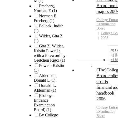
M
(1)
Board book
Freeberg,
Norman E
(1)
majors 2009
Norman E.
College
Entra
Freeberg
(1)
Examination
Pollack, Judith
Board
(1)
College Bo
Wilder, Gita Z
2008
(1)
Gita Z. Wilder,
Kristin Powell ;
복사
with a foreword by
대출
Gretchen Rigol
(1)
신청
Powell, Kristin
7
(The)Colle
(1)
Board colle
Alderman,
Donald L
(1)
cost &
Donald L.
financial ai
Alderman
(1)
handbook
[College
2006
Entrance
Examination
College
Entra
Board]
(1)
Examination
By College
Board