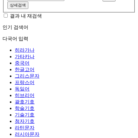
상세검색
결과 내 재검색
인기 검색어
다국어 입력
히라가나
가타카나
중국어
한글고어
그리스문자
프랑스어
독일어
히브리어
괄호기호
학술기호
기술기호
첨자기호
라틴문자
러시아문자