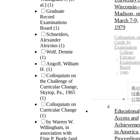
al.]
(1)
Wisconsin--
Graduate
Madison, o
Record
March 7-9,
Examinations
1979
Board
(1)
Schneiders,
Colloquium o
Alexander
Credit by
Aloysius
(1)
Examination
Wolf, Dennie
College
(1)
Entrance
Examinati
Angoff, William
Board
H.
(1)
1980
Colloquium on
the Challenge of
Curricular Change,
복사
Skytop, Pa., 1965
대출
(1)
신청
Colloquium on
4
Curricular Change
Educational
(1)
Access and
by Warren W.
Achieveme
Willingham, in
in America.
association with
Proceedings
Elsie P. Begle [and