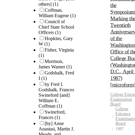
others]
(1)
the
Coffman,
Symposium
William Eugene
(1)
Marking th
Council of
Twentieth
Chief State School
Anniversar
Officers
(1)
of the
Hopkins, Gary
W
(1)
Washington
Fisher, Virginia
Office of th
(1)
College Bo
Morrison,
(Washingto
James Warner
(1)
D.C., April 
Godshalk, Fred
1987)
I
(1)
by Fred I.
[microform
Godshalk, Frances
College
Entra
Swineford [and]
Examination
William E.
Board
Coffman
(1)
College
Swineford,
Entrance
Frances
(1)
Examinati
[by] Anne
Board
Anastasi, Martin J.
1987
Meade, and