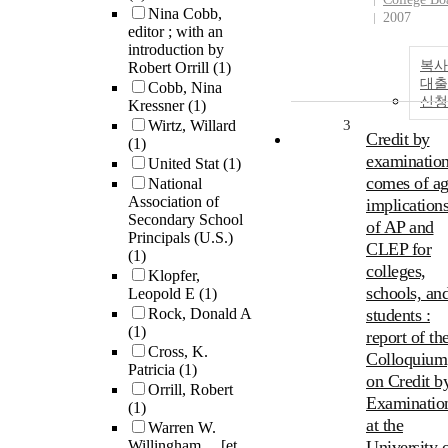
Nina Cobb,
2007
editor ; with an
introduction by
복사
Robert Orrill
(1)
대출
Cobb, Nina
신청
Kressner
(1)
Wirtz, Willard
3
Credit by
(1)
examinatio
United Stat
(1)
comes of ag
National
Association of
implication
Secondary School
of AP and
Principals (U.S.)
CLEP for
(1)
colleges,
Klopfer,
schools, an
Leopold E
(1)
Rock, Donald A
students :
(1)
report of th
Cross, K.
Colloquium
Patricia
(1)
on Credit b
Orrill, Robert
Examinatio
(1)
at the
Warren W.
Willingham ... [et
University 