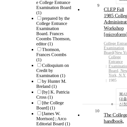
e College Entrance
9
Examination Board
CLEP Fall
(1)
1985 Colle
prepared by the
Administrat
College Entrance
Workshop
Examination
Board. Frances
[microform
Coombs Thomson,
editor
(1)
College
Entra
Examination
Thomson,
Board
(New Yo
Frances Coombs
College
(1)
Entrance
Colloquium on
Examinati
Credit by
Board, Ne
Examination
(1)
York, N.Y.
1985
by Hunter M.
Breland
(1)
[by] K. Patricia
복사
Cross
(1)
대출
[the College
신청
Board]
(1)
10
[James W.
The Colleg
Morrison] ; Arco
handbook,
Editorial Board
(1)