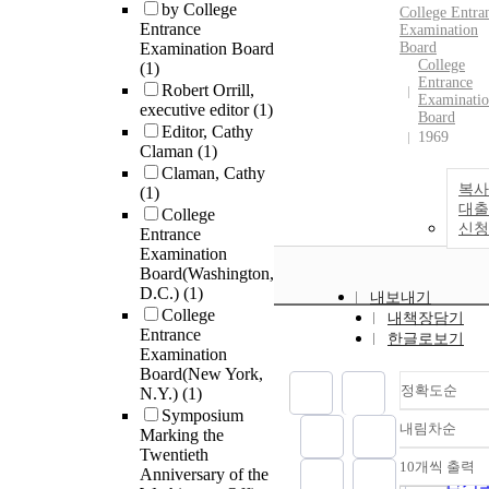
by College
College
Entra
Entrance
Examination
Examination Board
Board
College
(1)
Entrance
Robert Orrill,
Examinati
executive editor
(1)
Board
Editor, Cathy
1969
Claman
(1)
Claman, Cathy
복사
(1)
대출
College
신청
Entrance
Examination
Board(Washington,
D.C.)
(1)
내보내기
College
내책장담기
Entrance
한글로보기
Examination
Board(New York,
정확도순
N.Y.)
(1)
Symposium
내림차순
Marking the
정확
Twentieth
순
10개씩 출력
Anniversary of the
내림
인기