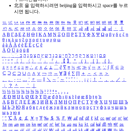
北京 을 입력하시려면
beijing
을 입력하시고 space를 누르
시면 됩니다.
ㅥ
ㅦ
ㅧ
ㅨ
ㅩ
ㅪ
ㅫ
ㅬ
ㅭ
ㅮ
ㅯ
ㅰ
ㅱ
ㅲ
ㅳ
ㅴ
ㅵ
ㅶ
ㅷ
ㅸ
ㅹ
ㅺ
ㅻ
ㅼ
ㅽ
ㅾ
ㅿ
ㆀ
ㆁ
ㆂ
ㆃ
ㆄ
ㆅ
ㆆ
ㆇ
ㆈ
ㆉ
ㆊ
ㆋ
ㆌ
ㆍ
ㆎ
Α
Β
Γ
Δ
Ε
Ζ
Η
Θ
Ι
Κ
Λ
Μ
Ν
Ξ
Ο
Π
Ρ
Σ
Τ
Υ
Φ
Χ
Ψ
Ω
α
β
γ
δ
ε
ζ
η
θ
ι
κ
λ
μ
ν
ξ
ο
π
ρ
σ
τ
υ
φ
χ
ψ
ω
á
à
Á
À
é
è
É
È
ç
Ç
ê
Ä
Ö
Ü
ä
ö
ü
ß
ְ
ֳ
ֲ
ֱ
ָ
ַ
ֵ
ֶ
ִ
ֹ
ּ
ֻ
ׂ
ׁ
ּ
ב
ה
נ
מ
צ
ת
ץ
ש
ד
ג
כ
ע
י
ח
ל
ך
ף
ק
ר
א
ט
ו
ן
ם
פ
‘
’
“
”
〔
〕
〈
〉
「
」
『
』
【
】
＂
（
）
［
］
｛
｝
±
×
÷
≠
≤
≥
∞
∴
♂
♀
∠
⊥
⌒
∂
∇
≡
≒
≪
≫
√
∽
∝
∵
∫
∬
∈
∋
⊆
⊇
⊂
⊃
∪
∩
∧
∨
￢
⇒
⇔
∀
∃
∮
∑
∏
＋
－
＜
＝
＞
、
。
·
‥
…
¨
〃
―
∥
＼
∼
´
～
ˇ
˘
˝
˚
˙
¸
˛
¡
¿
ː
！
＇
，
．
／
：
；
？
＾
＿
｀
｜
½
⅓
⅔
¼
¾
⅛
⅜
⅝
⅞
¹
²
³
⁴
ⁿ
₁
₂
₃
₄
Æ
Ð
Ħ
Ĳ
Ł
Ø
Œ
Þ
Ŧ
Ŋ
æ
đ
ð
ħ
ı
ĳ
ĸ
ŀ
ł
ø
œ
ß
þ
ŧ
ŋ
ŉ
А
Б
В
Г
Д
Е
Ё
Ж
З
И
Й
К
Л
М
Н
О
П
Р
С
Т
У
Ф
Х
Ц
Ч
Ш
Щ
Ъ
Ы
Ь
Э
Ю
Я
а
б
в
г
д
е
ё
ж
з
и
й
к
л
м
н
о
п
р
с
т
у
ф
х
ц
ч
ш
щ
ъ
ы
ь
э
ю
я
′
″
℃
Å
￠
￡
￥
¤
℉
‰
＄
％
Ｆ
￦
㎕
㎖
㎗
ℓ
㎘
㏄
㎣
㎤
㎥
㎦
㎙
㎚
㎛
㎜
㎝
㎞
㎟
㎠
㎡
㎢
㏊
㎍
㎎
㎏
㏏
㎈
㎉
㏈
㎧
㎨
㎰
㎱
㎲
㎳
㎴
㎵
㎶
㎷
㎸
㎹
㎀
㎁
㎂
㎃
㎄
㎺
㎻
㎽
㎾
㎿
㎐
㎑