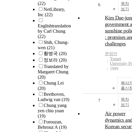
(22)
목차
6
NetLibrary,
보기
Inc
(22)
Kim Dae-jun
government 
Englishtranslation
sunshine poli
by Carl Chung
(22)
: promises an
Shih, Chung-
challenges
wen
(21)
황병국
(20)
문정인
Yonsei
정보라
(20)
University Pr
Translated by
1999
Margaret Chung
(20)
Chung Lei
복사/
(20)
출신
Beethoven,
Ludwig van
(19)
목차
7
보기
Chung yang
yen chiu yuan
Air power
(19)
dynamics an
Forouzan,
Korean secur
Behrouz A
(19)