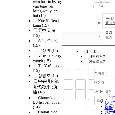
wen hua fu hsing
Technical
yun tung t'ui
1994
hsing wei yuan
hui
(15)
복사/
Kuo li p'ien i
출신
kuan
(15)
雲中岳 著
목차
(15)
보기
Solti, Georg
(15)
문정인
(15)
내보내기
Yu#n, Chung-
내책장담기
yu#eh
(15)
한글로보기
Tu, Yu#an-tsai
(15)
정확도순
정병조
(14)
中央硏究院
내림차순
정확
近代史硏究所
순
10개씩 출력
編
(14)
내림
인기
Chung-kuo
순
조회
k'o hsu#eh yu#an
10개
연도
(14)
출력
제목
Chung, Soo
20개