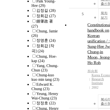
Paik Young-
출신
Hee
(29)
김정길
(28)
목차
5
정회갑
(27)
보기
鍾肇政 著
Constitutiona
(27)
handbook on
Chung, Jamie
Korean
(26)
정명훈
(24)
unification / :
정회갑 [작
Sung-Hee Jw
곡]
(24)
Chung-in
Chung, Hoe-
Moon, Jeong
kap
(24)
Ho Roh
Yang, Chung-
Chun
(23)
좌승희
Chung-kuo
Korea Econo
kuo min tang
(23)
Research
Institute
Edward K.
2002
Chung
(23)
Yeung, Henry
Wai-Chung
(23)
복사/
정정호
(22)
출신
Chung, Henry