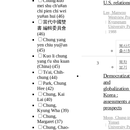
Chung-kuo
U.S. relation
mei shu ch'u#an
chi pien chi wei
Lee, Manwoo
yu#an hui
(46)
Westview Pre
當代中國雙
Kyungnam
University Pr
書 編輯委員會
1988
(46)
Chung yang
yen chiu yu@an
복사/
(45)
출신
Kuo li chung
yang t'u shu kuan
목차
3
(China)
(45)
보기
Ts'ai, Chih-
Democratizat
chung
(44)
and
Park, Chung
globalization 
Hee
(42)
Chung, Kai
Korea :
Lai
(40)
assessments 
Chung,
prospects
Kyung Wha
(39)
Chung,
Moon,
Chung
-i
Margaret
(37)
Yonsei
Chung, Chao-
University Pr