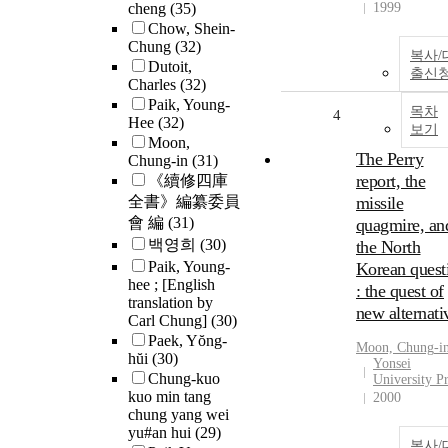
cheng
(35)
1999
Chow, Shein-
Chung
(32)
복사/
Dutoit,
출신
Charles
(32)
Paik, Young-
목차
4
Hee
(32)
보기
Moon,
The Perry
Chung-in
(31)
report, the
《續修四庫
全書》編纂委員
missile
會 編
(31)
quagmire, an
백영희
(30)
the North
Paik, Young-
Korean quest
hee ; [English
: the quest of
translation by
new alternati
Carl Chung]
(30)
Paek, Yŏng-
Moon,
Chung
-i
hŭi
(30)
Yonsei
Chung-kuo
University Pr
kuo min tang
2000
chung yang wei
yu#an hui
(29)
복사/