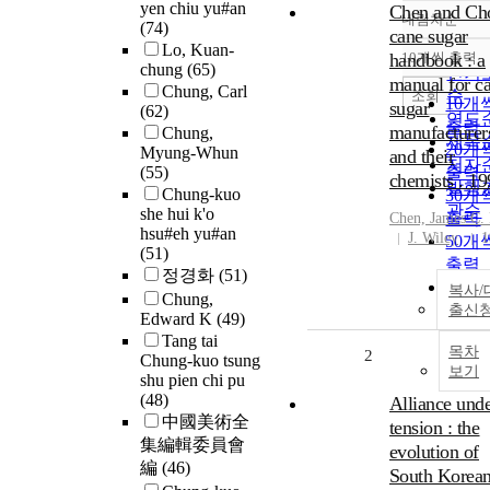
yen chiu yu#an
Chen and Ch
내림차순
정확
(74)
cane sugar
Lo, Kuan-
순
handbook : a
10개씩 출력
내림
chung
(65)
인기
manual for c
Chung, Carl
순
조회
10개
sugar
(62)
연도
출력
manufacturer
Chung,
제목
20개
Myung-Whun
and their
저자
(55)
출력
chemists . 1
발행
Chung-kuo
30개
관순
she hui k'o
출력
Chen, James C. 
hsu#eh yu#an
J. Wiley
1
50개
(51)
출력
정경화
(51)
100
복사/
Chung,
출력
출신
Edward K
(49)
Tang tai
목차
2
Chung-kuo tsung
보기
shu pien chi pu
(48)
Alliance und
中國美術全
tension : the
集編輯委員會
evolution of
編
(46)
South Korean