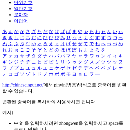
단위기호
일반기호
로마자
아랍어
あ
ぁ
か
が
さ
ざ
た
だ
な
は
ば
ぱ
ま
や
ゃ
ら
わ
ゎ
ん
い
ぃ
き
ぎ
し
じ
ち
ぢ
に
ひ
び
ぴ
み
り
う
ぅ
く
ぐ
す
ず
つ
づ
っ
ぬ
ふ
ぶ
ぷ
む
ゆ
ゅ
る
え
ぇ
け
げ
せ
ぜ
て
で
ね
へ
べ
ぺ
め
れ
お
ぉ
こ
ご
そ
ぞ
と
ど
の
ほ
ぼ
ぽ
も
よ
ょ
ろ
を
ア
ァ
カ
サ
ザ
タ
ダ
ナ
ハ
バ
パ
マ
ヤ
ャ
ラ
ワ
ヮ
ン
イ
ィ
キ
ギ
シ
ジ
チ
ヂ
ニ
ヒ
ビ
ピ
ミ
リ
ウ
ゥ
ク
グ
ス
ズ
ツ
ヅ
ッ
ヌ
フ
ブ
プ
ム
ユ
ュ
ル
エ
ェ
ケ
ゲ
セ
ゼ
テ
デ
ヘ
ベ
ペ
メ
レ
オ
ォ
コ
ゴ
ソ
ゾ
ト
ド
ノ
ホ
ボ
ポ
モ
ヨ
ョ
ロ
ヲ
―
http://chineseinput.net/
에서 pinyin(병음)방식으로 중국어를 변환
할 수 있습니다.
변환된 중국어를 복사하여 사용하시면 됩니다.
예시)
中文 을 입력하시려면
zhongwen
을 입력하시고 space를
누르시면됩니다.