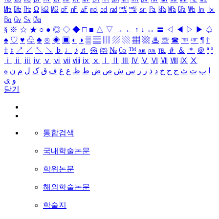
㎒
㎓
㎔
Ω
㏀
㏁
㎊
㎋
㎌
㏖
㏅
㎭
㎮
㎯
㏛
㎩
㎪
㎫
㎬
㏝
㏐
㏓
㏃
㏉
㏜
㏆
§
※
☆
★
○
●
◎
◇
◆
□
■
△
▽
→
←
↑
↓
↔
〓
◁
◀
▷
▶
♤
♠
♡
♥
♧
♣
⊙
◈
▣
◐
◑
▒
▤
▥
▨
▧
▦
▩
♨
☏
☎
☜
☞
¶
†
‡
↕
↗
↙
↖
↘
♭
♩
♪
♬
㉿
㈜
№
㏇
™
㏂
㏘
℡
＃
＆
＊
＠
ª
º
ⅰ
ⅱ
ⅲ
ⅳ
ⅴ
ⅵ
ⅶ
ⅷ
ⅸ
ⅹ
Ⅰ
Ⅱ
Ⅲ
Ⅳ
Ⅴ
Ⅵ
Ⅶ
Ⅷ
Ⅸ
Ⅹ
ا
ب
ت
ث
ج
ح
خ
د
ذ
ر
ز
س
ش
ص
ض
ط
ظ
ع
غ
ف
ق
ک
ل
م
ن
ه
و
ی
닫기
통합검색
국내학술논문
학위논문
해외학술논문
학술지