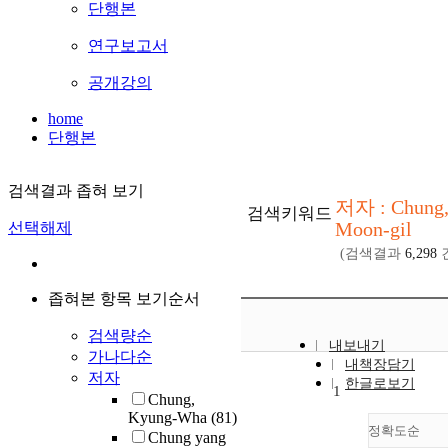
단행본
연구보고서
공개강의
home
단행본
검색결과 좁혀 보기
저자 : Chung
검색키워드
Moon-gil
선택해제
(검색결과
6,298
좁혀본 항목 보기순서
검색량순
내보내기
가나다순
내책장담기
저자
한글로보기
1
Chung,
Kyung-Wha
(81)
정확도순
Chung yang