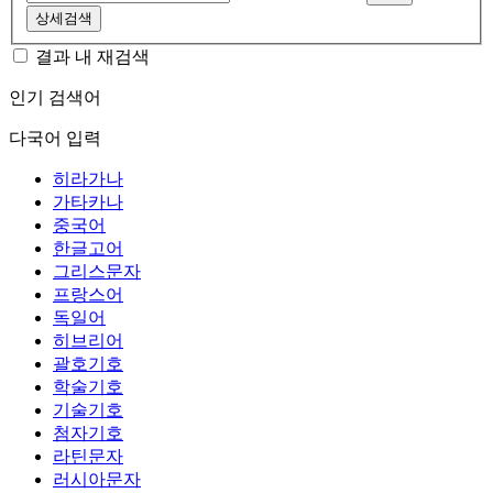
상세검색
결과 내 재검색
인기 검색어
다국어 입력
히라가나
가타카나
중국어
한글고어
그리스문자
프랑스어
독일어
히브리어
괄호기호
학술기호
기술기호
첨자기호
라틴문자
러시아문자