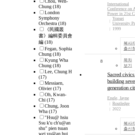
Chou, Wen-
International
Chung
(18)
Conference on A
London
Power in 21st C
Symphony
Yonsei
Orchestra
(18)
University Pr
1999
《民國叢
書》編輯委員會
編
(18)
복사/
Fegan, Sophia
출신
Chung
(18)
Kyung Wha
목차
8
Chung
(18)
보기
Lee, Chung H
Sacred civics 
(17)
building seve
Messiaen,
generation cit
Olivier
(17)
Oh, Kwan-
Engle, Jayne
Chi
(17)
Routledge
Chung, Joon
2022
Wha
(17)
"Hsu@ hsiu
Ssu k'u ch'u@an
복사/
shu" pien tsuan
출신
wei yu@an hui