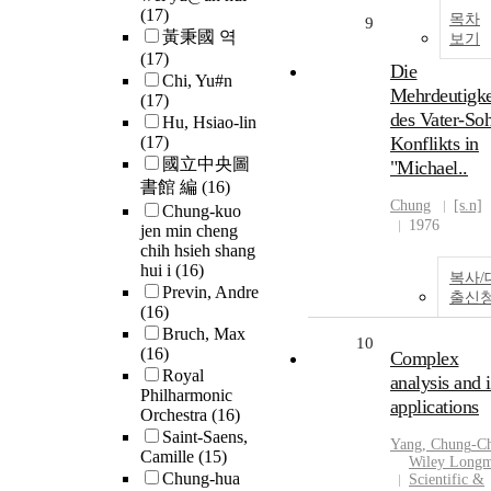
(17)
목차
9
黃秉國 역
보기
(17)
Die
Chi, Yu#n
Mehrdeutigke
(17)
des Vater-So
Hu, Hsiao-lin
(17)
Konflikts in
國立中央圖
"Michael..
書館 編
(16)
Chung
[s.n]
Chung-kuo
1976
jen min cheng
chih hsieh shang
hui i
(16)
복사/
Previn, Andre
출신
(16)
Bruch, Max
10
(16)
Complex
Royal
analysis and i
Philharmonic
applications
Orchestra
(16)
Saint-Saens,
Yang,
Chung
-C
Camille
(15)
Wiley Long
Chung-hua
Scientific &