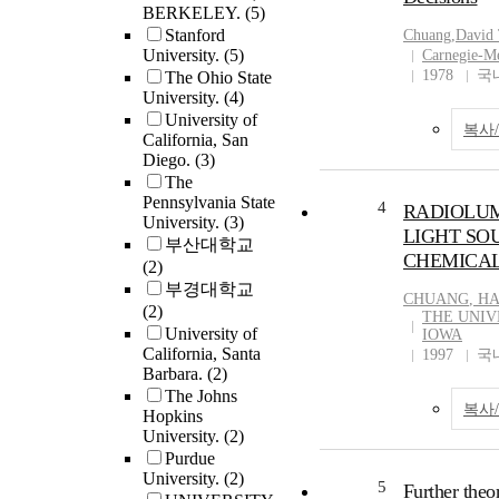
BERKELEY.
(5)
Stanford
Chuang
,David 
University.
(5)
Carnegie-Me
1978
국
The Ohio State
University.
(4)
University of
복사
California, San
Diego.
(3)
The
Pennsylvania State
4
RADIOLU
University.
(3)
LIGHT SO
부산대학교
CHEMICAL
(2)
부경대학교
CHUANG
, H
(2)
THE UNIV
University of
IOWA
California, Santa
1997
국
Barbara.
(2)
The Johns
복사
Hopkins
University.
(2)
Purdue
University.
(2)
5
Further theo