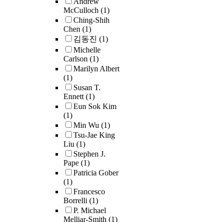
Andrew
McCulloch
(1)
Ching-Shih
Chen
(1)
김동진
(1)
Michelle
Carlson
(1)
Marilyn Albert
(1)
Susan T.
Ennett
(1)
Eun Sok Kim
(1)
Min Wu
(1)
Tsu-Jae King
Liu
(1)
Stephen J.
Pape
(1)
Patricia Gober
(1)
Francesco
Borrelli
(1)
P. Michael
Melliar-Smith
(1)