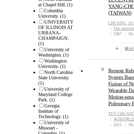
at Chapel Hill.
(1)
YANG-CH
Columbia
(TAIWAN)
University.
(1)
UNIVERSITY
CHUANG
, S
OF ILLINOIS AT
The univers
URBANA-
1987
국
CHAMPAIGN.
(1)
복사
University of
Washington.
(1)
Washington
University.
(1)
9
Remote Reha
North Carolina
System Base
State University.
(1)
Fusion of N
University of
Wearable De
Maryland College
Motion-sens
Park.
(1)
Pulmonary P
Georgia
Institute of
TEY
CHUAN
Technology.
(1)
부경대학교
University of
2015
국
Missouri -
Columbia.
(1)