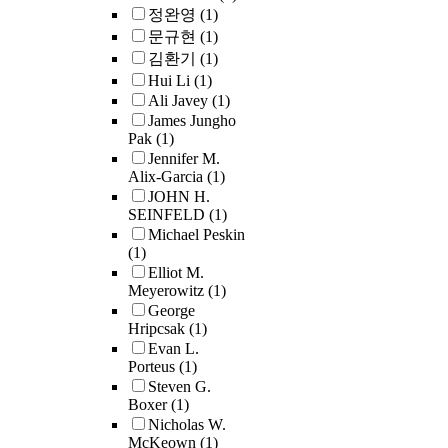
정완영
(1)
문규현
(1)
김환기
(1)
Hui Li
(1)
Ali Javey
(1)
James Jungho
Pak
(1)
Jennifer M.
Alix-Garcia
(1)
JOHN H.
SEINFELD
(1)
Michael Peskin
(1)
Elliot M.
Meyerowitz
(1)
George
Hripcsak
(1)
Evan L.
Porteus
(1)
Steven G.
Boxer
(1)
Nicholas W.
McKeown
(1)