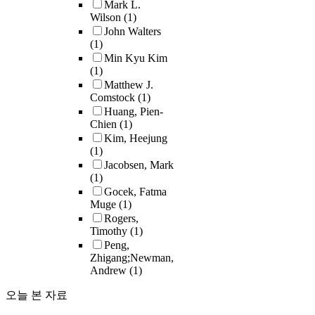
Mark L.
Wilson
(1)
John Walters
(1)
Min Kyu Kim
(1)
Matthew J.
Comstock
(1)
Huang, Pien-
Chien
(1)
Kim, Heejung
(1)
Jacobsen, Mark
(1)
Gocek, Fatma
Muge
(1)
Rogers,
Timothy
(1)
Peng,
Zhigang;Newman,
Andrew
(1)
오늘 본 자료