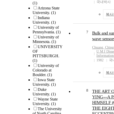
국내박사
(1)
Arizona State
University.
(1)
복사
Indiana
University.
(1)
University of
Pennsylvania.
(1)
7
Bulk and sur
University of
wave sensor
Minnesota.
(1)
UNIVERSITY
Chuang
, Ching
OF
U.M.I Disse
PITTSBURGH.
Information
(1)
1982
국
University of
Colorado at
복사
Boulder.
(1)
Iowa State
University.
(1)
Duke
8
THE ART O
University.
(1)
YING---A 
Wayne State
HIMSELF 
University.
(1)
THE EIGH
The University
of North Carolina
ECCENTRI