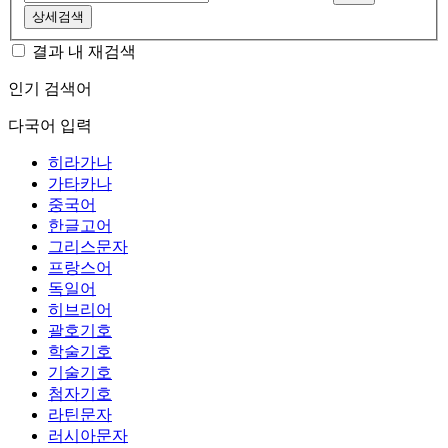
상세검색
결과 내 재검색
인기 검색어
다국어 입력
히라가나
가타카나
중국어
한글고어
그리스문자
프랑스어
독일어
히브리어
괄호기호
학술기호
기술기호
첨자기호
라틴문자
러시아문자