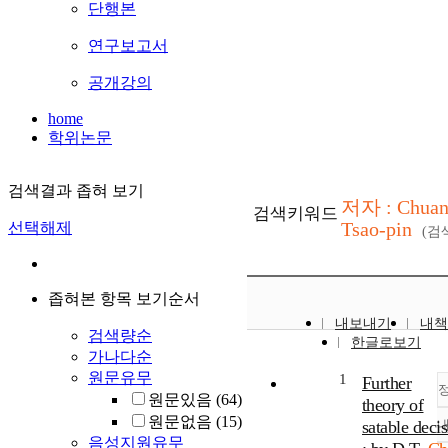
단행본
연구보고서
공개강의
home
학위논문
검색결과 좁혀 보기
저자 : Chuan
검색키워드
Tsao-pin
선택해제
(검
좁혀본 항목 보기순서
내보내기
내책
검색량순
한글로보기
가나다순
원문유무
1
Further
원문있음
(64)
theory of
원문없음
(15)
satable decis
음성지원유무