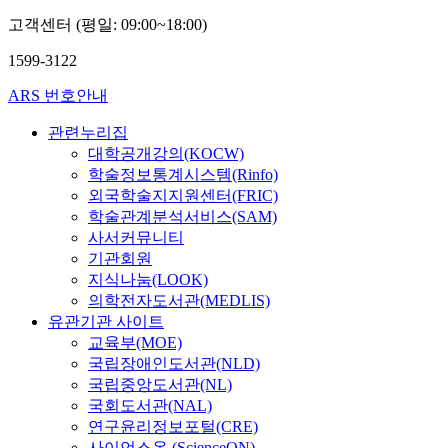
고객센터 (평일: 09:00~18:00)
1599-3122
ARS 번호안내
관련누리집
대학공개강의(KOCW)
학술정보통계시스템(Rinfo)
외국학술지지원센터(FRIC)
학술관계분석서비스(SAM)
사서커뮤니티
기관회원
지식나눔(LOOK)
의학전자도서관(MEDLIS)
유관기관 사이트
교육부(MOE)
국립장애인도서관(NLD)
국립중앙도서관(NL)
국회도서관(NAL)
연구윤리정보포털(CRE)
사이언스온 (ScienceON)