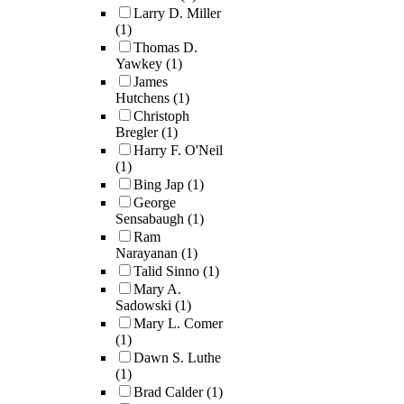
Larry D. Miller
(1)
Thomas D.
Yawkey
(1)
James
Hutchens
(1)
Christoph
Bregler
(1)
Harry F. O'Neil
(1)
Bing Jap
(1)
George
Sensabaugh
(1)
Ram
Narayanan
(1)
Talid Sinno
(1)
Mary A.
Sadowski
(1)
Mary L. Comer
(1)
Dawn S. Luthe
(1)
Brad Calder
(1)