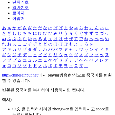
단위기호
일반기호
로마자
아랍어
あ
ぁ
か
が
さ
ざ
た
だ
な
は
ば
ぱ
ま
や
ゃ
ら
わ
ゎ
ん
い
ぃ
き
ぎ
し
じ
ち
ぢ
に
ひ
び
ぴ
み
り
う
ぅ
く
ぐ
す
ず
つ
づ
っ
ぬ
ふ
ぶ
ぷ
む
ゆ
ゅ
る
え
ぇ
け
げ
せ
ぜ
て
で
ね
へ
べ
ぺ
め
れ
お
ぉ
こ
ご
そ
ぞ
と
ど
の
ほ
ぼ
ぽ
も
よ
ょ
ろ
を
ア
ァ
カ
サ
ザ
タ
ダ
ナ
ハ
バ
パ
マ
ヤ
ャ
ラ
ワ
ヮ
ン
イ
ィ
キ
ギ
シ
ジ
チ
ヂ
ニ
ヒ
ビ
ピ
ミ
リ
ウ
ゥ
ク
グ
ス
ズ
ツ
ヅ
ッ
ヌ
フ
ブ
プ
ム
ユ
ュ
ル
エ
ェ
ケ
ゲ
セ
ゼ
テ
デ
ヘ
ベ
ペ
メ
レ
オ
ォ
コ
ゴ
ソ
ゾ
ト
ド
ノ
ホ
ボ
ポ
モ
ヨ
ョ
ロ
ヲ
―
http://chineseinput.net/
에서 pinyin(병음)방식으로 중국어를 변환
할 수 있습니다.
변환된 중국어를 복사하여 사용하시면 됩니다.
예시)
中文 을 입력하시려면
zhongwen
을 입력하시고 space를
누르시면됩니다.