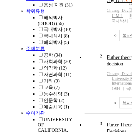
: by D.T.
Ch
1
음성 지원
(31)
Chuang
, David
학위유형
U.M.I.
1
해외박사
국내박사
(DDOD)
(56)
국내박사
(10)
국내석사
(8)
복사
해외박사
(5)
주제분류
공학
(34)
2
Futher theor
사회과학
(20)
decision
의약학
(12)
Chuang
, David
자연과학
(11)
University 
기타
(9)
Internationa
교육
(7)
1984
국
농수해양
(3)
인문학
(2)
복사
예술체육
(1)
수여기관
UNIVERSITY
3
Furter Theor
OF
CALIFORNIA,
Decisions