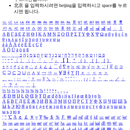
北京 을 입력하시려면
beijing
을 입력하시고 space를 누르
시면 됩니다.
ㅥ
ㅦ
ㅧ
ㅨ
ㅩ
ㅪ
ㅫ
ㅬ
ㅭ
ㅮ
ㅯ
ㅰ
ㅱ
ㅲ
ㅳ
ㅴ
ㅵ
ㅶ
ㅷ
ㅸ
ㅹ
ㅺ
ㅻ
ㅼ
ㅽ
ㅾ
ㅿ
ㆀ
ㆁ
ㆂ
ㆃ
ㆄ
ㆅ
ㆆ
ㆇ
ㆈ
ㆉ
ㆊ
ㆋ
ㆌ
ㆍ
ㆎ
Α
Β
Γ
Δ
Ε
Ζ
Η
Θ
Ι
Κ
Λ
Μ
Ν
Ξ
Ο
Π
Ρ
Σ
Τ
Υ
Φ
Χ
Ψ
Ω
α
β
γ
δ
ε
ζ
η
θ
ι
κ
λ
μ
ν
ξ
ο
π
ρ
σ
τ
υ
φ
χ
ψ
ω
á
à
Á
À
é
è
É
È
ç
Ç
ê
Ä
Ö
Ü
ä
ö
ü
ß
ְ
ֳ
ֲ
ֱ
ָ
ַ
ֵ
ֶ
ִ
ֹ
ּ
ֻ
ׂ
ׁ
ּ
ב
ה
נ
מ
צ
ת
ץ
ש
ד
ג
כ
ע
י
ח
ל
ך
ף
ק
ר
א
ט
ו
ן
ם
פ
‘
’
“
”
〔
〕
〈
〉
「
」
『
』
【
】
＂
（
）
［
］
｛
｝
±
×
÷
≠
≤
≥
∞
∴
♂
♀
∠
⊥
⌒
∂
∇
≡
≒
≪
≫
√
∽
∝
∵
∫
∬
∈
∋
⊆
⊇
⊂
⊃
∪
∩
∧
∨
￢
⇒
⇔
∀
∃
∮
∑
∏
＋
－
＜
＝
＞
、
。
·
‥
…
¨
〃
―
∥
＼
∼
´
～
ˇ
˘
˝
˚
˙
¸
˛
¡
¿
ː
！
＇
，
．
／
：
；
？
＾
＿
｀
｜
½
⅓
⅔
¼
¾
⅛
⅜
⅝
⅞
¹
²
³
⁴
ⁿ
₁
₂
₃
₄
Æ
Ð
Ħ
Ĳ
Ł
Ø
Œ
Þ
Ŧ
Ŋ
æ
đ
ð
ħ
ı
ĳ
ĸ
ŀ
ł
ø
œ
ß
þ
ŧ
ŋ
ŉ
А
Б
В
Г
Д
Е
Ё
Ж
З
И
Й
К
Л
М
Н
О
П
Р
С
Т
У
Ф
Х
Ц
Ч
Ш
Щ
Ъ
Ы
Ь
Э
Ю
Я
а
б
в
г
д
е
ё
ж
з
и
й
к
л
м
н
о
п
р
с
т
у
ф
х
ц
ч
ш
щ
ъ
ы
ь
э
ю
я
′
″
℃
Å
￠
￡
￥
¤
℉
‰
＄
％
Ｆ
￦
㎕
㎖
㎗
ℓ
㎘
㏄
㎣
㎤
㎥
㎦
㎙
㎚
㎛
㎜
㎝
㎞
㎟
㎠
㎡
㎢
㏊
㎍
㎎
㎏
㏏
㎈
㎉
㏈
㎧
㎨
㎰
㎱
㎲
㎳
㎴
㎵
㎶
㎷
㎸
㎹
㎀
㎁
㎂
㎃
㎄
㎺
㎻
㎽
㎾
㎿
㎐
㎑