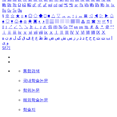
㎒
㎓
㎔
Ω
㏀
㏁
㎊
㎋
㎌
㏖
㏅
㎭
㎮
㎯
㏛
㎩
㎪
㎫
㎬
㏝
㏐
㏓
㏃
㏉
㏜
㏆
§
※
☆
★
○
●
◎
◇
◆
□
■
△
▽
→
←
↑
↓
↔
〓
◁
◀
▷
▶
♤
♠
♡
♥
♧
♣
⊙
◈
▣
◐
◑
▒
▤
▥
▨
▧
▦
▩
♨
☏
☎
☜
☞
¶
†
‡
↕
↗
↙
↖
↘
♭
♩
♪
♬
㉿
㈜
№
㏇
™
㏂
㏘
℡
＃
＆
＊
＠
ª
º
ⅰ
ⅱ
ⅲ
ⅳ
ⅴ
ⅵ
ⅶ
ⅷ
ⅸ
ⅹ
Ⅰ
Ⅱ
Ⅲ
Ⅳ
Ⅴ
Ⅵ
Ⅶ
Ⅷ
Ⅸ
Ⅹ
ا
ب
ت
ث
ج
ح
خ
د
ذ
ر
ز
س
ش
ص
ض
ط
ظ
ع
غ
ف
ق
ک
ل
م
ن
ه
و
ی
닫기
통합검색
국내학술논문
학위논문
해외학술논문
학술지