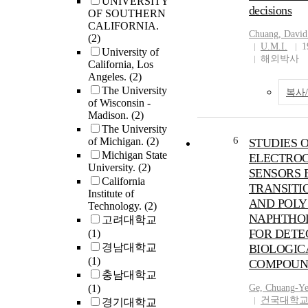
UNIVERSITY
decisions
OF SOUTHERN
CALIFORNIA.
Chuang
, David
(2)
U.M.I.
1
University of
해외박사
California, Los
Angeles.
(2)
The University
복사
of Wisconsin -
Madison.
(2)
The University
6
of Michigan.
(2)
STUDIES 
Michigan State
ELECTRO
University.
(2)
SENSORS 
California
TRANSITI
Institute of
AND POLY
Technology.
(2)
NAPHTHOL
고려대학교
FOR DETE
(1)
경남대학교
BIOLOGIC
(1)
COMPOUN
충남대학교
(1)
Ge,
Chuang
-Y
건국대학
경기대학교