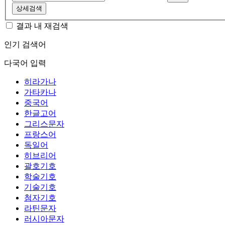
상세검색
결과 내 재검색
인기 검색어
다국어 입력
히라가나
가타카나
중국어
한글고어
그리스문자
프랑스어
독일어
히브리어
괄호기호
학술기호
기술기호
첨자기호
라틴문자
러시아문자