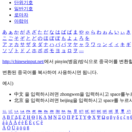
단위기호
일반기호
로마자
아랍어
あ
ぁ
か
が
さ
ざ
た
だ
な
は
ば
ぱ
ま
や
ゃ
ら
わ
ゎ
ん
い
ぃ
き
こ
ご
そ
ぞ
と
ど
の
ほ
ぼ
ぽ
も
よ
ょ
ろ
を
ア
ァ
カ
サ
ザ
タ
ダ
ナ
ハ
バ
パ
マ
ヤ
ャ
ラ
ワ
ヮ
ン
イ
ィ
キ
ギ
ソ
ゾ
ト
ド
ノ
ホ
ボ
ポ
モ
ヨ
ョ
ロ
ヲ
―
http://chineseinput.net/
에서 pinyin(병음)방식으로 중국어를 변환
변환된 중국어를 복사하여 사용하시면 됩니다.
예시)
中文 을 입력하시려면
zhongwen
을 입력하시고 space를
北京 을 입력하시려면
beijing
을 입력하시고 space를 누르
ㅥ
ㅦ
ㅧ
ㅨ
ㅩ
ㅪ
ㅫ
ㅬ
ㅭ
ㅮ
ㅯ
ㅰ
ㅱ
ㅲ
ㅳ
ㅴ
ㅵ
ㅶ
ㅷ
ㅸ
ㅹ
ㅺ
Α
Β
Γ
Δ
Ε
Ζ
Η
Θ
Ι
Κ
Λ
Μ
Ν
Ξ
Ο
Π
Ρ
Σ
Τ
Υ
Φ
Χ
Ψ
Ω
α
β
γ
δ
ε
ζ
η
á
à
Á
À
é
è
É
È
ç
Ç
ê
Ä
Ö
Ü
ä
ö
ü
ß