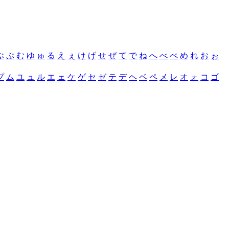
ぶ
ぷ
む
ゆ
ゅ
る
え
ぇ
け
げ
せ
ぜ
て
で
ね
へ
べ
ぺ
め
れ
お
ぉ
プ
ム
ユ
ュ
ル
エ
ェ
ケ
ゲ
セ
ゼ
テ
デ
ヘ
ベ
ペ
メ
レ
オ
ォ
コ
ゴ