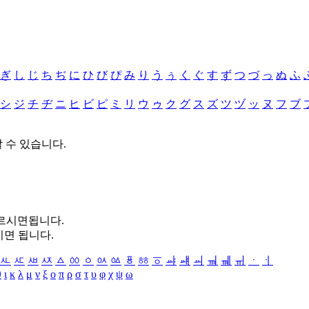
ぎ
し
じ
ち
ぢ
に
ひ
び
ぴ
み
り
う
ぅ
く
ぐ
す
ず
つ
づ
っ
ぬ
ふ
シ
ジ
チ
ヂ
ニ
ヒ
ビ
ピ
ミ
リ
ウ
ゥ
ク
グ
ス
ズ
ツ
ヅ
ッ
ヌ
フ
ブ
할 수 있습니다.
누르시면됩니다.
시면 됩니다.
ㅻ
ㅼ
ㅽ
ㅾ
ㅿ
ㆀ
ㆁ
ㆂ
ㆃ
ㆄ
ㆅ
ㆆ
ㆇ
ㆈ
ㆉ
ㆊ
ㆋ
ㆌ
ㆍ
ㆎ
θ
ι
κ
λ
μ
ν
ξ
ο
π
ρ
σ
τ
υ
φ
χ
ψ
ω