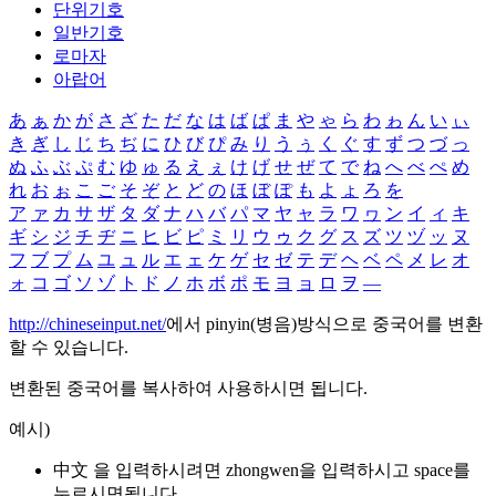
단위기호
일반기호
로마자
아랍어
あ
ぁ
か
が
さ
ざ
た
だ
な
は
ば
ぱ
ま
や
ゃ
ら
わ
ゎ
ん
い
ぃ
き
ぎ
し
じ
ち
ぢ
に
ひ
び
ぴ
み
り
う
ぅ
く
ぐ
す
ず
つ
づ
っ
ぬ
ふ
ぶ
ぷ
む
ゆ
ゅ
る
え
ぇ
け
げ
せ
ぜ
て
で
ね
へ
べ
ぺ
め
れ
お
ぉ
こ
ご
そ
ぞ
と
ど
の
ほ
ぼ
ぽ
も
よ
ょ
ろ
を
ア
ァ
カ
サ
ザ
タ
ダ
ナ
ハ
バ
パ
マ
ヤ
ャ
ラ
ワ
ヮ
ン
イ
ィ
キ
ギ
シ
ジ
チ
ヂ
ニ
ヒ
ビ
ピ
ミ
リ
ウ
ゥ
ク
グ
ス
ズ
ツ
ヅ
ッ
ヌ
フ
ブ
プ
ム
ユ
ュ
ル
エ
ェ
ケ
ゲ
セ
ゼ
テ
デ
ヘ
ベ
ペ
メ
レ
オ
ォ
コ
ゴ
ソ
ゾ
ト
ド
ノ
ホ
ボ
ポ
モ
ヨ
ョ
ロ
ヲ
―
http://chineseinput.net/
에서 pinyin(병음)방식으로 중국어를 변환
할 수 있습니다.
변환된 중국어를 복사하여 사용하시면 됩니다.
예시)
中文 을 입력하시려면
zhongwen
을 입력하시고 space를
누르시면됩니다.