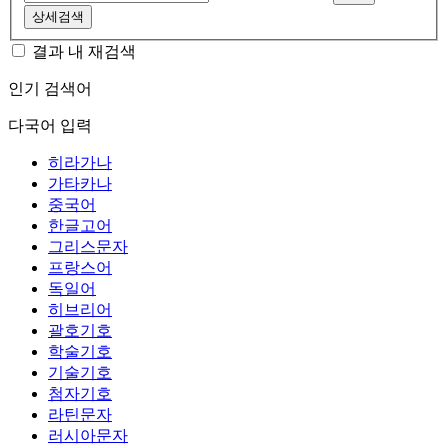
상세검색
결과 내 재검색
인기 검색어
다국어 입력
히라가나
가타카나
중국어
한글고어
그리스문자
프랑스어
독일어
히브리어
괄호기호
학술기호
기술기호
첨자기호
라틴문자
러시아문자