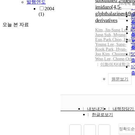
substituted 2-meth
발행연도
10개씩 
imidazo[4,5-
2004
g]phthalazine-4,9-
(1)
조회
1
derivatives
오늘 본 자료
2
Kim,
,
Jin-Sung
,
Lee,
,
Hy
Jung
,
Suh,
,
Myung-
Eun
,
Park
,
Choo,
,
Hea-
3
Young
,
Lee,
,
Sang-
Kook
,
Park,
,
Hyun-
5
Joo
,
Kim,
,
Choonmi
,
Par
Woo
,
Lee,
,
Chong-Ock
이화여자대학교
1
원문보기
내보내기
내책장담기
한글로보기
정확도순