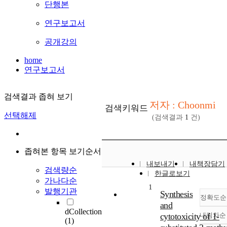
단행본
연구보고서
공개강의
home
연구보고서
검색결과 좁혀 보기
저자 : Choonmi
검색키워드
선택해제
(검색결과
1
건)
좁혀본 항목 보기순서
내보내기
내책장담기
검색량순
한글로보기
가나다순
1
발행기관
Synthesis
정확도순
and
dCollection
cytotoxicity of 1-
내림차순
(1)