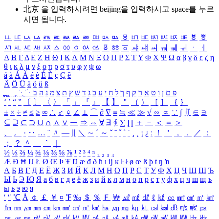
北京 을 입력하시려면
beijing
을 입력하시고 space를 누르
시면 됩니다.
ㅥ
ㅦ
ㅧ
ㅨ
ㅩ
ㅪ
ㅫ
ㅬ
ㅭ
ㅮ
ㅯ
ㅰ
ㅱ
ㅲ
ㅳ
ㅴ
ㅵ
ㅶ
ㅷ
ㅸ
ㅹ
ㅺ
ㅻ
ㅼ
ㅽ
ㅾ
ㅿ
ㆀ
ㆁ
ㆂ
ㆃ
ㆄ
ㆅ
ㆆ
ㆇ
ㆈ
ㆉ
ㆊ
ㆋ
ㆌ
ㆍ
ㆎ
Α
Β
Γ
Δ
Ε
Ζ
Η
Θ
Ι
Κ
Λ
Μ
Ν
Ξ
Ο
Π
Ρ
Σ
Τ
Υ
Φ
Χ
Ψ
Ω
α
β
γ
δ
ε
ζ
η
θ
ι
κ
λ
μ
ν
ξ
ο
π
ρ
σ
τ
υ
φ
χ
ψ
ω
á
à
Á
À
é
è
É
È
ç
Ç
ê
Ä
Ö
Ü
ä
ö
ü
ß
ְ
ֳ
ֲ
ֱ
ָ
ַ
ֵ
ֶ
ִ
ֹ
ּ
ֻ
ׂ
ׁ
ּ
ב
ה
נ
מ
צ
ת
ץ
ש
ד
ג
כ
ע
י
ח
ל
ך
ף
ק
ר
א
ט
ו
ן
ם
פ
‘
’
“
”
〔
〕
〈
〉
「
」
『
』
【
】
＂
（
）
［
］
｛
｝
±
×
÷
≠
≤
≥
∞
∴
♂
♀
∠
⊥
⌒
∂
∇
≡
≒
≪
≫
√
∽
∝
∵
∫
∬
∈
∋
⊆
⊇
⊂
⊃
∪
∩
∧
∨
￢
⇒
⇔
∀
∃
∮
∑
∏
＋
－
＜
＝
＞
、
。
·
‥
…
¨
〃
―
∥
＼
∼
´
～
ˇ
˘
˝
˚
˙
¸
˛
¡
¿
ː
！
＇
，
．
／
：
；
？
＾
＿
｀
｜
½
⅓
⅔
¼
¾
⅛
⅜
⅝
⅞
¹
²
³
⁴
ⁿ
₁
₂
₃
₄
Æ
Ð
Ħ
Ĳ
Ł
Ø
Œ
Þ
Ŧ
Ŋ
æ
đ
ð
ħ
ı
ĳ
ĸ
ŀ
ł
ø
œ
ß
þ
ŧ
ŋ
ŉ
А
Б
В
Г
Д
Е
Ё
Ж
З
И
Й
К
Л
М
Н
О
П
Р
С
Т
У
Ф
Х
Ц
Ч
Ш
Щ
Ъ
Ы
Ь
Э
Ю
Я
а
б
в
г
д
е
ё
ж
з
и
й
к
л
м
н
о
п
р
с
т
у
ф
х
ц
ч
ш
щ
ъ
ы
ь
э
ю
я
′
″
℃
Å
￠
￡
￥
¤
℉
‰
＄
％
Ｆ
￦
㎕
㎖
㎗
ℓ
㎘
㏄
㎣
㎤
㎥
㎦
㎙
㎚
㎛
㎜
㎝
㎞
㎟
㎠
㎡
㎢
㏊
㎍
㎎
㎏
㏏
㎈
㎉
㏈
㎧
㎨
㎰
㎱
㎲
㎳
㎴
㎵
㎶
㎷
㎸
㎹
㎀
㎁
㎂
㎃
㎄
㎺
㎻
㎽
㎾
㎿
㎐
㎑