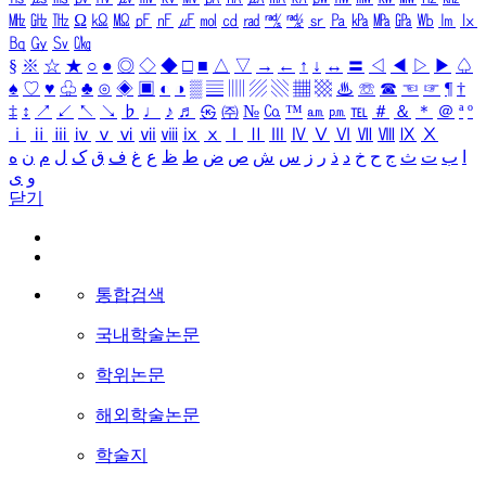
㎒
㎓
㎔
Ω
㏀
㏁
㎊
㎋
㎌
㏖
㏅
㎭
㎮
㎯
㏛
㎩
㎪
㎫
㎬
㏝
㏐
㏓
㏃
㏉
㏜
㏆
§
※
☆
★
○
●
◎
◇
◆
□
■
△
▽
→
←
↑
↓
↔
〓
◁
◀
▷
▶
♤
♠
♡
♥
♧
♣
⊙
◈
▣
◐
◑
▒
▤
▥
▨
▧
▦
▩
♨
☏
☎
☜
☞
¶
†
‡
↕
↗
↙
↖
↘
♭
♩
♪
♬
㉿
㈜
№
㏇
™
㏂
㏘
℡
＃
＆
＊
＠
ª
º
ⅰ
ⅱ
ⅲ
ⅳ
ⅴ
ⅵ
ⅶ
ⅷ
ⅸ
ⅹ
Ⅰ
Ⅱ
Ⅲ
Ⅳ
Ⅴ
Ⅵ
Ⅶ
Ⅷ
Ⅸ
Ⅹ
ا
ب
ت
ث
ج
ح
خ
د
ذ
ر
ز
س
ش
ص
ض
ط
ظ
ع
غ
ف
ق
ک
ل
م
ن
ه
و
ی
닫기
통합검색
국내학술논문
학위논문
해외학술논문
학술지