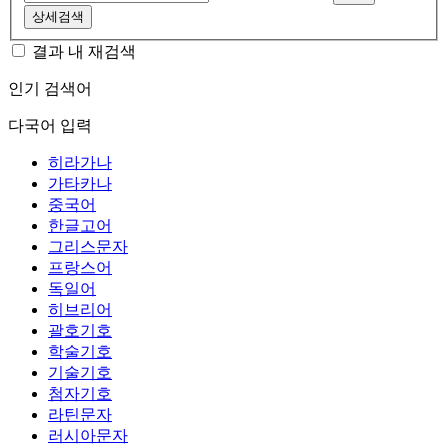
상세검색
결과 내 재검색
인기 검색어
다국어 입력
히라가나
가타카나
중국어
한글고어
그리스문자
프랑스어
독일어
히브리어
괄호기호
학술기호
기술기호
첨자기호
라틴문자
러시아문자