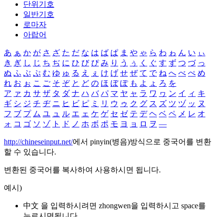
단위기호
일반기호
로마자
아랍어
あ
ぁ
か
が
さ
ざ
た
だ
な
は
ば
ぱ
ま
や
ゃ
ら
わ
ゎ
ん
い
ぃ
き
ぎ
し
じ
ち
ぢ
に
ひ
び
ぴ
み
り
う
ぅ
く
ぐ
す
ず
つ
づ
っ
ぬ
ふ
ぶ
ぷ
む
ゆ
ゅ
る
え
ぇ
け
げ
せ
ぜ
て
で
ね
へ
べ
ぺ
め
れ
お
ぉ
こ
ご
そ
ぞ
と
ど
の
ほ
ぼ
ぽ
も
よ
ょ
ろ
を
ア
ァ
カ
サ
ザ
タ
ダ
ナ
ハ
バ
パ
マ
ヤ
ャ
ラ
ワ
ヮ
ン
イ
ィ
キ
ギ
シ
ジ
チ
ヂ
ニ
ヒ
ビ
ピ
ミ
リ
ウ
ゥ
ク
グ
ス
ズ
ツ
ヅ
ッ
ヌ
フ
ブ
プ
ム
ユ
ュ
ル
エ
ェ
ケ
ゲ
セ
ゼ
テ
デ
ヘ
ベ
ペ
メ
レ
オ
ォ
コ
ゴ
ソ
ゾ
ト
ド
ノ
ホ
ボ
ポ
モ
ヨ
ョ
ロ
ヲ
―
http://chineseinput.net/
에서 pinyin(병음)방식으로 중국어를 변환
할 수 있습니다.
변환된 중국어를 복사하여 사용하시면 됩니다.
예시)
中文 을 입력하시려면
zhongwen
을 입력하시고 space를
누르시면됩니다.