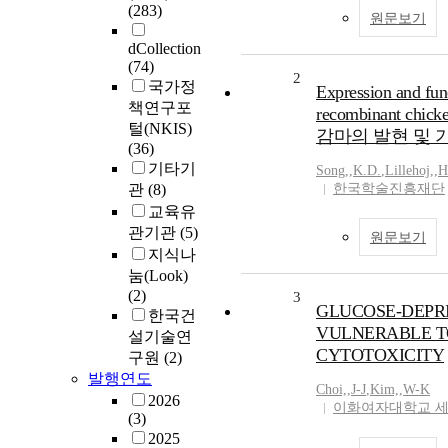
(283)
원문보기
dCollection
(74)
2
국가정
Expression and func
책연구포
recombinant chi
털(NKIS)
감마의 발현 및 
(36)
기타기
Song,
,
K.D.
,
Lillehoj,
,
H
관
(8)
한국학술진흥재단
교육유
관기관
(5)
원문보기
지식나
눔(Look)
(2)
3
GLUCOSE-DEPR
한국건
VULNERABLE TO
설기술연
CYTOTOXICITY
구원
(2)
발행연도
Choi,
,
J-J
,
Kim,
,
W-K
2026
이화여자대학교 
(3)
2025