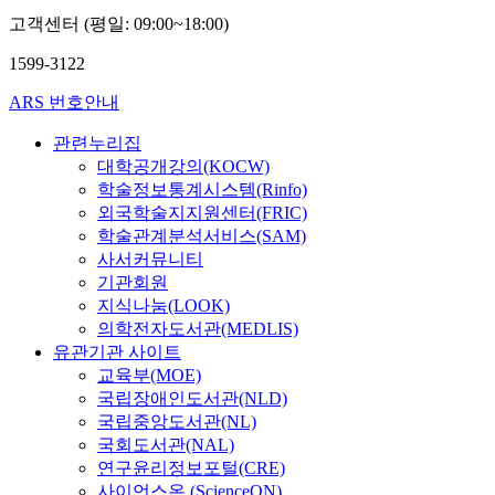
고객센터 (평일: 09:00~18:00)
1599-3122
ARS 번호안내
관련누리집
대학공개강의(KOCW)
학술정보통계시스템(Rinfo)
외국학술지지원센터(FRIC)
학술관계분석서비스(SAM)
사서커뮤니티
기관회원
지식나눔(LOOK)
의학전자도서관(MEDLIS)
유관기관 사이트
교육부(MOE)
국립장애인도서관(NLD)
국립중앙도서관(NL)
국회도서관(NAL)
연구윤리정보포털(CRE)
사이언스온 (ScienceON)