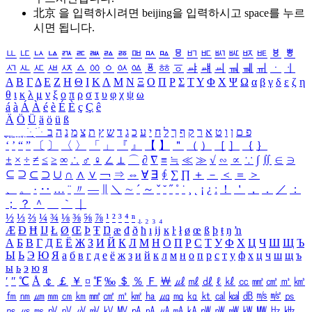
北京 을 입력하시려면
beijing
을 입력하시고 space를 누르
시면 됩니다.
ㅥ
ㅦ
ㅧ
ㅨ
ㅩ
ㅪ
ㅫ
ㅬ
ㅭ
ㅮ
ㅯ
ㅰ
ㅱ
ㅲ
ㅳ
ㅴ
ㅵ
ㅶ
ㅷ
ㅸ
ㅹ
ㅺ
ㅻ
ㅼ
ㅽ
ㅾ
ㅿ
ㆀ
ㆁ
ㆂ
ㆃ
ㆄ
ㆅ
ㆆ
ㆇ
ㆈ
ㆉ
ㆊ
ㆋ
ㆌ
ㆍ
ㆎ
Α
Β
Γ
Δ
Ε
Ζ
Η
Θ
Ι
Κ
Λ
Μ
Ν
Ξ
Ο
Π
Ρ
Σ
Τ
Υ
Φ
Χ
Ψ
Ω
α
β
γ
δ
ε
ζ
η
θ
ι
κ
λ
μ
ν
ξ
ο
π
ρ
σ
τ
υ
φ
χ
ψ
ω
á
à
Á
À
é
è
É
È
ç
Ç
ê
Ä
Ö
Ü
ä
ö
ü
ß
ְ
ֳ
ֲ
ֱ
ָ
ַ
ֵ
ֶ
ִ
ֹ
ּ
ֻ
ׂ
ׁ
ּ
ב
ה
נ
מ
צ
ת
ץ
ש
ד
ג
כ
ע
י
ח
ל
ך
ף
ק
ר
א
ט
ו
ן
ם
פ
‘
’
“
”
〔
〕
〈
〉
「
」
『
』
【
】
＂
（
）
［
］
｛
｝
±
×
÷
≠
≤
≥
∞
∴
♂
♀
∠
⊥
⌒
∂
∇
≡
≒
≪
≫
√
∽
∝
∵
∫
∬
∈
∋
⊆
⊇
⊂
⊃
∪
∩
∧
∨
￢
⇒
⇔
∀
∃
∮
∑
∏
＋
－
＜
＝
＞
、
。
·
‥
…
¨
〃
―
∥
＼
∼
´
～
ˇ
˘
˝
˚
˙
¸
˛
¡
¿
ː
！
＇
，
．
／
：
；
？
＾
＿
｀
｜
½
⅓
⅔
¼
¾
⅛
⅜
⅝
⅞
¹
²
³
⁴
ⁿ
₁
₂
₃
₄
Æ
Ð
Ħ
Ĳ
Ł
Ø
Œ
Þ
Ŧ
Ŋ
æ
đ
ð
ħ
ı
ĳ
ĸ
ŀ
ł
ø
œ
ß
þ
ŧ
ŋ
ŉ
А
Б
В
Г
Д
Е
Ё
Ж
З
И
Й
К
Л
М
Н
О
П
Р
С
Т
У
Ф
Х
Ц
Ч
Ш
Щ
Ъ
Ы
Ь
Э
Ю
Я
а
б
в
г
д
е
ё
ж
з
и
й
к
л
м
н
о
п
р
с
т
у
ф
х
ц
ч
ш
щ
ъ
ы
ь
э
ю
я
′
″
℃
Å
￠
￡
￥
¤
℉
‰
＄
％
Ｆ
￦
㎕
㎖
㎗
ℓ
㎘
㏄
㎣
㎤
㎥
㎦
㎙
㎚
㎛
㎜
㎝
㎞
㎟
㎠
㎡
㎢
㏊
㎍
㎎
㎏
㏏
㎈
㎉
㏈
㎧
㎨
㎰
㎱
㎲
㎳
㎴
㎵
㎶
㎷
㎸
㎹
㎀
㎁
㎂
㎃
㎄
㎺
㎻
㎽
㎾
㎿
㎐
㎑