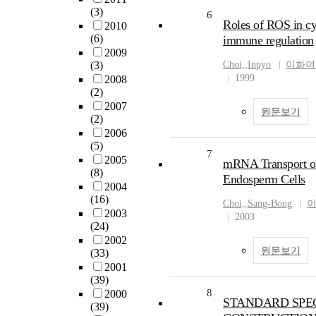
(3)
6
Roles of ROS in cy
2010
(6)
immune regulation
2009
(3)
Choi,
,
Inpyo
이화여
1999
2008
(2)
2007
원문보기
(2)
2006
(5)
7
2005
mRNA Transport on
(8)
Endosperm Cells
2004
(16)
Choi,
,
Sang-Bong
2003
2003
(24)
2002
원문보기
(33)
2001
(39)
8
2000
STANDARD SPEC
(39)