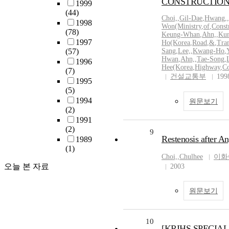
CONSTRUCTIO
1999
(44)
Choi,
,
Gil-Dae
,
Hwang,
,
1998
Won(Ministry
,
of
,
Const
(78)
Keung-Whan
,
Ahn,
,
Ku
1997
Ho(Korea
,
Road
,
&
,
Tran
(57)
Sang
,
Lee,
,
Kwang-Ho
,
Hwan
,
Ahn,
,
Tae-Song
,
1996
Hee(Korea
,
Highway
,
Co
(7)
건설교통부
199
1995
(5)
1994
원문보기
(2)
1991
(2)
9
Restenosis after An
1989
(1)
Choi,
,
Chulhee
이화
오늘 본 자료
2003
원문보기
10
[KRIHS SPECIAL 