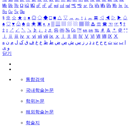
㎒
㎓
㎔
Ω
㏀
㏁
㎊
㎋
㎌
㏖
㏅
㎭
㎮
㎯
㏛
㎩
㎪
㎫
㎬
㏝
㏐
㏓
㏃
㏉
㏜
㏆
§
※
☆
★
○
●
◎
◇
◆
□
■
△
▽
→
←
↑
↓
↔
〓
◁
◀
▷
▶
♤
♠
♡
♥
♧
♣
⊙
◈
▣
◐
◑
▒
▤
▥
▨
▧
▦
▩
♨
☏
☎
☜
☞
¶
†
‡
↕
↗
↙
↖
↘
♭
♩
♪
♬
㉿
㈜
№
㏇
™
㏂
㏘
℡
＃
＆
＊
＠
ª
º
ⅰ
ⅱ
ⅲ
ⅳ
ⅴ
ⅵ
ⅶ
ⅷ
ⅸ
ⅹ
Ⅰ
Ⅱ
Ⅲ
Ⅳ
Ⅴ
Ⅵ
Ⅶ
Ⅷ
Ⅸ
Ⅹ
ا
ب
ت
ث
ج
ح
خ
د
ذ
ر
ز
س
ش
ص
ض
ط
ظ
ع
غ
ف
ق
ک
ل
م
ن
ه
و
ی
닫기
통합검색
국내학술논문
학위논문
해외학술논문
학술지