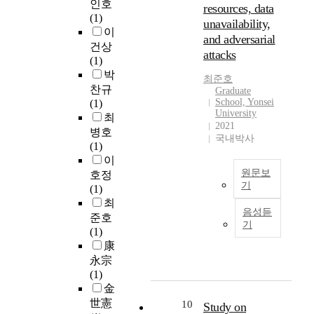
는
(
인호
t
여
N
resources, data
u
것
N
(1)
e
러
S
unavailability,
g
보
A
이
d
생
기
and adversarial
h
다
F
i
태
건상
반
attacks
t
효
L
n
형
(1)
S
h
율
D
t
중
박
S
최준호
e
적
)
h
하
T
찬규
Graduate
h
이
i
i
나
School, Yonsei
k
(1)
i
University
다
s
s
인
-
최
g
2021
.
a
s
C
ω
병호
국내박사
h
그
c
t
t
난
(1)
l
러
o
u
-
류
이
y
나
m
d
1
모
원문보
호정
d
,
m
기
y
이
델
(1)
e
기
o
i
C
을
최
최
s
음성듣
존
n
s
o
적
준호
근
i
기
의
c
m
l
용
(1)
심
r
s
h
u
-
하
康
층
a
i
r
n
0
여
신
永宗
b
e
o
i
보
항
경
(1)
l
v
n
t
다
력
망
金
e
e
i
i
높
계
기
世憲
10
Study on
p
방
c
o
은
수