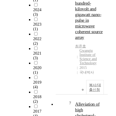
x
r
e
염
hundred-
기
c
m
r
분
술
kilovolt and
2024
a
)
i
함
이
gigawatt nano-
(3)
t
충
n
량
다
pulse in
a
란
g
이
.
2023
microwave
l
을
높
본
(1)
coherent source
y
사
T
아
연
array
s
용
2022
h
져
구
t
(2)
하
e
결
에
최준호
h
여
s
국
서
Gwangju
a
2021
자
i
농
는
Institute of
s
(3)
Science and
가
s
작
아
b
Technology
면
A
물
흐
2020
2015
e
역
d
의
메
(1)
국내박사
e
질
v
생
드
n
환
i
산
모
2019
w
을
복사/대
s
량
델
(4)
i
출신청
치
o
이
을
d
료
r
감
기
2018
e
하
:
소
반
(2)
7
Alleviation of
l
려
W
하
으
high
y
는
2017
o
게
로
u
cholesterol-
(4)
시