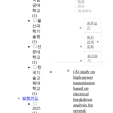
학원
f
t
유
상
공대
2019
v
m
되
호
학교
국내박사
i
e
어
작
(1)
s
n
있
용
울
i
원문보
t
을
을
산과
b
기
:
뿐
통
학기
l
최
M
만
해
술원
목차
e
근
e
아
전
(1)
검색
l
,
c
니
체
선
조회
i
T
h
라
항
문대
g
.
a
지
력
음성듣
학교
h
s
n
속
감
기
(1)
t
u
i
적
소
한
p
i
c
인
효
6
(A) study on
국기
h
s
a
관
과
high-power
술교
o
(
l
개
를
transmission
육대
t
w
E
로
유
based on
학교
o
h
n
인
도
(1)
electrical
r
i
g
해
할
발행연도
e
breakdown
p
i
토
수
d
analysis for
w
n
양
있
2025
o
several-
o
e
내
는
(1)