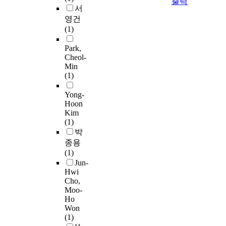
a
토
출력
진
n
용
n
서
으
a
r
시
타
p
분
g
영건
로
t
g
아
당
a
야
-
(1)
수
o
e
닌
성
i
가
l
집
s
d
과
검
d
적
i
Park,
하
i
f
같
증
t
용
Cheol-
v
는
s
r
은
을
o
되
Min
e
방
t
o
항
통
a
는
(1)
d
법
o
m
산
해
f
실
e
을
c
p
화
높
l
제
Yong-
x
제
i
l
물
은
e
Hoon
환
c
안
r
a
질
신
Kim
x
경
i
한
r
(1)
t
은
뢰
i
의
t
다
h
박
f
축
성
b
특
e
.
o
o
적
종용
을
l
성
d
M
s
r
되
(1)
확
e
을
-
e
i
m
지
Jun-
보
d
이
t
Hwi
s
s
f
않
했
e
해
r
Cho,
h
.
l
았
다
v
하
i
Moo-
를
N
i
다
.
i
는
Ho
p
사
o
e
.
C
c
것
Won
l
용
w
s
본
F
e
이
(1)
e
하
N
w
연
D
d
중