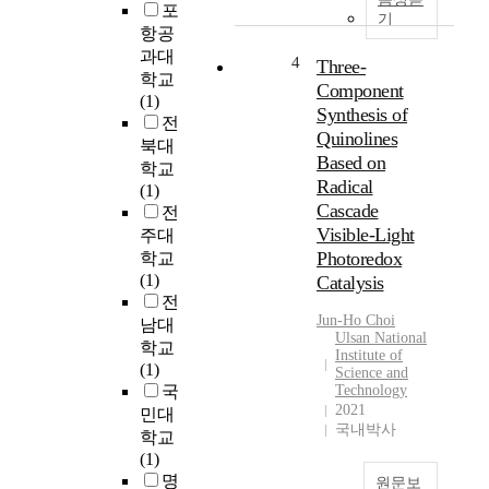
포
w
의
화
기
항공
i
약
시
과대
t
4
킨
4
Three-
학교
h
0
모
Component
(1)
%
델
Synthesis of
전
A
는
이
Quinolines
북대
e
충
며
Based on
r
분
학교
,
Radical
o
한
(1)
항
Cascade
d
양
전
력
Visible-Light
y
의
메
주대
n
강
커
Photoredox
학교
a
수
니
(1)
Catalysis
m
가
즘
전
i
공
Jun-Ho
Choi
분
남대
Ulsan National
c
급
석
학교
Institute of
E
되
을
(1)
Science and
f
지
위
국
Technology
f
못
한
2021
민대
e
해
국내박사
대
학교
c
서
표
(1)
t
관
적
명
원문보