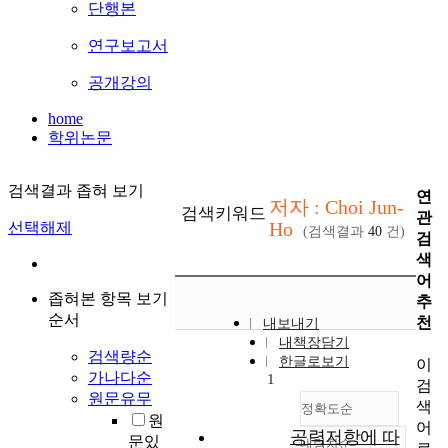
단행본
연구보고서
공개강의
home
학위논문
검색결과 좁혀 보기
연
저자 : Choi Jun-
검색키워드
관
Ho
선택해제
(검색결과
40
건)
검
색
어
좁혀본 항목 보기
추
순서
천
내보내기
내책장담기
검색량순
한글로보기
이
가나다순
1
검
원문유무
색
정확도순
원
어
공력저항에 따
문있
내림차순