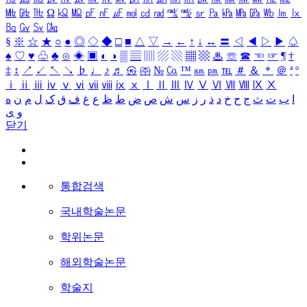
㎒
㎓
㎔
Ω
㏀
㏁
㎊
㎋
㎌
㏖
㏅
㎭
㎮
㎯
㏛
㎩
㎪
㎫
㎬
㏝
㏐
㏓
㏃
㏉
㏜
㏆
§
※
☆
★
○
●
◎
◇
◆
□
■
△
▽
→
←
↑
↓
↔
〓
◁
◀
▷
▶
♤
♠
♡
♥
♧
♣
⊙
◈
▣
◐
◑
▒
▤
▥
▨
▧
▦
▩
♨
☏
☎
☜
☞
¶
†
‡
↕
↗
↙
↖
↘
♭
♩
♪
♬
㉿
㈜
№
㏇
™
㏂
㏘
℡
＃
＆
＊
＠
ª
º
ⅰ
ⅱ
ⅲ
ⅳ
ⅴ
ⅵ
ⅶ
ⅷ
ⅸ
ⅹ
Ⅰ
Ⅱ
Ⅲ
Ⅳ
Ⅴ
Ⅵ
Ⅶ
Ⅷ
Ⅸ
Ⅹ
ا
ب
ت
ث
ج
ح
خ
د
ذ
ر
ز
س
ش
ص
ض
ط
ظ
ع
غ
ف
ق
ک
ل
م
ن
ه
و
ی
닫기
통합검색
국내학술논문
학위논문
해외학술논문
학술지