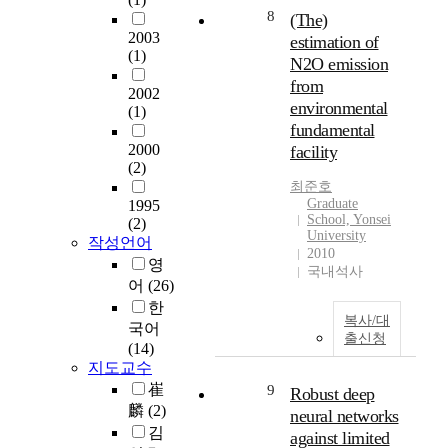
o
는
h
m
위
의
8
(The)
n
방
o
u
한
군
2003
estimation of
o
법
l
n
많
집
(1)
N2O emission
f
이
i
i
은
주
from
o
T
c
2002
t
연
행
environmental
r
(1)
.
f
i
구
조
g
fundamental
s
a
o
가
건
a
2000
facility
u
t
n
수
에
n
(2)
i
t
(
행
대
i
최준호
s
y
W
되
한
Graduate
1995
c
암
l
A
어
수
School, Yonsei
(2)
m
컷
i
M
왔
치
University
작성언어
o
자
v
)
다
2010
해
영
l
국내석사
궁
e
i
.
석
어
(26)
e
에
r
n
우
을
c
한
서
d
v
리
수
복사/대
u
국어
충
i
e
는
행
출신청
l
(14)
란
s
s
애
했
e
지도교수
을
e
t
기
고
s
崔
9
Robust deep
추
a
i
장
,
t
麟
(2)
출
s
g
대
neural networks
R
h
김
하
e
a
의
A
against limited
o