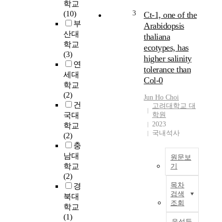
v
h
학교
i
m
3
(10)
Ct-1, one of the
o
e
부
Arabidopsis
r
d
산대
thaliana
o
)
학교
ecotypes, has
f
모
(3)
higher salinity
a
델
연
tolerance than
W
은
세대
Col-0
i
일
학교
d
반
(2)
Jun
Ho
Choi
e
적
건
고려대학교 대
A
인
국대
학원
r
자
2023
학교
e
동
국내석사
(2)
a
차
충
M
형
남대
원문보
u
상
학교
기
n
을
(2)
i
농
상
목차
경
t
업
당
검색
북대
i
생
히
조회
학교
o
산
단
(1)
n
량
순
음성듣