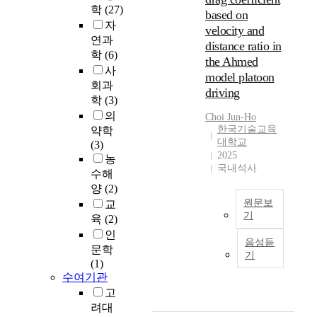
학
(27)
based on
A
자
velocity and
n
연과
distance ratio in
a
학
(6)
the Ahmed
l
사
model platoon
y
회과
driving
s
학
(3)
i
의
Choi
Jun-Ho
s
한국기술교육
약학
o
대학교
(3)
f
2025
농
D
국내석사
수해
y
양
(2)
n
원문보
교
a
기
육
(2)
m
i
아
인
음성듣
c
흐
문학
기
B
메
(1)
e
드
수여기관
h
(
고
a
A
려대