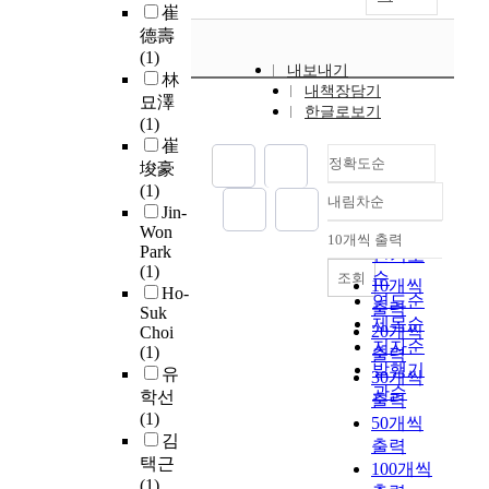
i
.
i
c
o
비
崔
l
법
s
본
n
k
l
교
y
德壽
을
i
연
s
s
-
를
,
(1)
개
b
내보내기
구
e
a
0
통
m
林
발
l
내책장담기
에
v
t
에
해
u
묘澤
하
e
한글로보기
서
e
a
비
0
c
(1)
는
l
는
r
r
해
.
h
崔
환
i
T
i
g
활
정확도순
6
a
埈豪
경
g
.
t
e
성
%
t
(1)
과
h
내림차순
s
y
t
산
에
정확도
t
Jin-
는
t
u
f
.
소
서
e
Won
순
전
10개씩 출력
i
내림차순
i
r
T
에
Park
5
n
인기도
혀
n
(1)
s
o
h
의
.
t
순
다
조회
10개씩
d
Ho-
대
m
e
한
0
i
른
연도순
출력
u
Suk
변
s
W
손
%
o
특
제목순
c
20개씩
Choi
에
i
A
상
이
n
성
저자순
(1)
e
출력
서
m
M
이
내
h
을
발행기
유
s
30개씩
충
p
d
적
의
a
지
관순
t
학선
출력
란
l
i
었
오
s
니
h
(1)
50개씩
을
e
s
으
차
b
는
e
김
출력
효
s
c
나
를
e
,
l
택근
율
t
100개씩
h
안
가
e
응
o
(1)
적
e