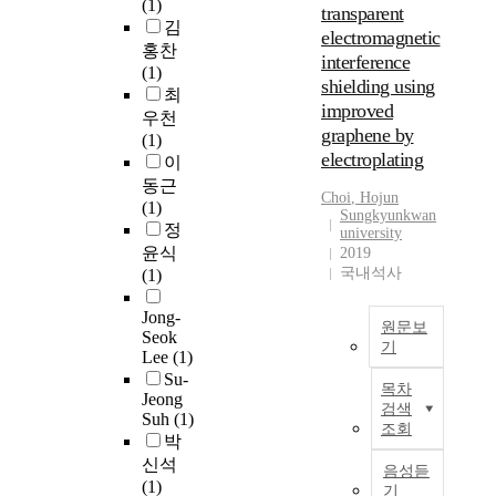
법
(1)
transparent
r
법
l
n
염
변
이
김
o
electromagnetic
을
i
t
분
화
다
홍찬
c
interference
사
v
h
에
를
양
(1)
e
shielding using
용
e
a
내
예
한
최
s
하
r
t
성
improved
측
응
우천
s
여
d
a
이
했
graphene by
용
(1)
e
많
i
u
있
다
electroplating
분
이
s
은
s
t
다
.
야
동근
.
양
e
o
는
이
Choi
, Hojun
에
(1)
A
Sungkyunkwan
의
a
m
것
전
접
정
b
university
대
s
a
을
연
목
윤식
2019
s
변
e
t
확
구
됨
국내석사
(1)
o
을
t
i
인
에
에
r
처
h
c
했
서
따
Jong-
p
원문보
리
a
a
다
보
라
Seok
t
기
하
t
l
.
고
Lee
(1)
,
i
는
r
l
C
된
R
Su-
심
o
목차
것
a
y
t
실
e
Jeong
층
검색
n
은
n
a
-
Suh
(1)
험
c
신
조회
o
어
g
t
1
박
값
e
경
f
렵
e
t
은
과
신석
n
망
음성듣
v
다
s
a
C
의
(1)
t
기
기