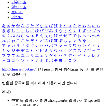
단위기호
일반기호
로마자
아랍어
あ
ぁ
か
が
さ
ざ
た
だ
な
は
ば
ぱ
ま
や
ゃ
ら
わ
ゎ
ん
い
ぃ
き
ぎ
し
じ
ち
ぢ
に
ひ
び
ぴ
み
り
う
ぅ
く
ぐ
す
ず
つ
づ
っ
ぬ
ふ
ぶ
ぷ
む
ゆ
ゅ
る
え
ぇ
け
げ
せ
ぜ
て
で
ね
へ
べ
ぺ
め
れ
お
ぉ
こ
ご
そ
ぞ
と
ど
の
ほ
ぼ
ぽ
も
よ
ょ
ろ
を
ア
ァ
カ
サ
ザ
タ
ダ
ナ
ハ
バ
パ
マ
ヤ
ャ
ラ
ワ
ヮ
ン
イ
ィ
キ
ギ
シ
ジ
チ
ヂ
ニ
ヒ
ビ
ピ
ミ
リ
ウ
ゥ
ク
グ
ス
ズ
ツ
ヅ
ッ
ヌ
フ
ブ
プ
ム
ユ
ュ
ル
エ
ェ
ケ
ゲ
セ
ゼ
テ
デ
ヘ
ベ
ペ
メ
レ
オ
ォ
コ
ゴ
ソ
ゾ
ト
ド
ノ
ホ
ボ
ポ
モ
ヨ
ョ
ロ
ヲ
―
http://chineseinput.net/
에서 pinyin(병음)방식으로 중국어를 변환
할 수 있습니다.
변환된 중국어를 복사하여 사용하시면 됩니다.
예시)
中文 을 입력하시려면
zhongwen
을 입력하시고 space를
누르시면됩니다.