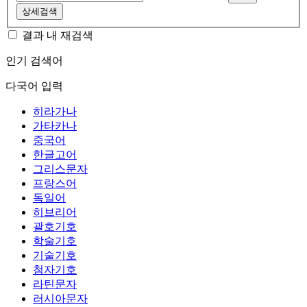
상세검색
결과 내 재검색
인기 검색어
다국어 입력
히라가나
가타카나
중국어
한글고어
그리스문자
프랑스어
독일어
히브리어
괄호기호
학술기호
기술기호
첨자기호
라틴문자
러시아문자