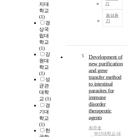
개
인
지대
기
에
기
학교
R
의
준
음성듣
(1)
e
N
존
모
기
경
c
a
한
델
상국
e
m
다
로
립대
n
e
.
널
학교
t
:
그
리
(1)
l
J
러
사
강
y
5
Development of
u
나
용
원대
,
n
관
new purification
된
i
학교
h
개
다
and gene
r
(1)
o
용
.
transfer method
r
성
H
수
군
to intestinal
a
균관
o
에
집
parasites for
d
대학
n
는
주
immune
i
교
(1)
g
미
행
disorder
a
경
네
은
t
therapeutic
기대
D
랄
차
i
agents
e
이
학교
량
o
p
소
(1)
간
n
최준호
a
량
한
유
부산대학교 대
o
r
함
동
국항