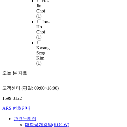
Ho-
t
여
A
i
구
해
u
요
Jin
s
1
F
t
에
석
e
Choi
해
t
0
L
h
서
결
t
(1)
지
a
0
D
p
는
과
o
Joo-
고
t
g
i
r
C
Ho
차
d
있
e
Choi
의
s
e
t
간
e
다
o
(1)
대
c
c
-
거
v
.
f
변
o
e
1
리
e
특
t
Kwang
에
n
s
이
가
l
히
Seog
h
서
s
s
높
가
o
,
Kim
e
충
i
i
은
까
p
심
(1)
p
란
d
o
염
울
m
층
h
을
e
n
도
수
e
오늘 본 자료
신
o
모
r
.
에
록
n
경
t
았
e
A
서
항
t
망
o
고객센터 (평일: 09:00~18:00)
을
d
n
C
력
o
을
c
때
t
I
o
감
f
연
1599-3122
a
,
o
R
l
소
t
구
t
2
b
s
-
효
h
하
ARS 번호안내
a
5
e
e
0
과
e
는
l
μ
a
n
에
가
w
관련누리집
환
y
m
s
s
비
크
e
경
대학공개강의(KOCW)
s