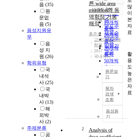
로
정확도
른 wide area
음
(35)
많
순
munition의 동
10개씩 출력
원
내림차순
이
인기도
역학적 거동
문없
본
순
조회
10개씩
해석
음
(5)
자
연도순
출력
음성지원유
료
제목순
홍준호
20개씩
무
저자순
고려대학교 대
출력
음
학원
발행기
30개씩
성 지
2017
관순
활
출력
원
(26)
국내석사
용
50개씩
학위유형
도
출력
국
원문보
높
100개씩
내석
기
은
출력
사
(25)
A
자
목차
국
B
료
검색
내박
S
조회
사
(13)
T
해
R
음성듣
외박
A
기
사
(2)
C
T
주제분류
2
Analysis of
공
drag coefficient