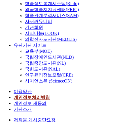
에
s
o
해
게
a
은
학술정보통계시스템(Rinfo)
t
서
o
r
싹
나
r
주
외국학술지지원센터(FRIC)
.
6
c
a
에
타
a
로
학술관계분석서비스(SAM)
T
5
i
t
더
나
b
풍
사서커뮤니티
h
.
a
t
많
고
l
부
기관회원
e
7
t
a
은
,
e
한
지식나눔(LOOK)
r
%
e
c
K
군
d
계
의학전자도서관(MEDLIS)
e
(
d
h
+
집
e
산
t
유관기관 사이트
±
w
e
이
내
v
자
u
교육부(MOE)
5
i
d
온
차
i
원
r
국립장애인도서관(NLD)
.
t
t
을
량
c
과
n
국립중앙도서관(NL)
7
h
o
축
수
e
오
i
국회도서관(NAL)
;
h
t
적
가
a
류
n
연구윤리정보포털(CRE)
m
e
h
할
증
n
가
g
e
p
사이언스온 (ScienceON)
e
수
가
d
발
f
a
a
W
있
할
f
생
r
이용약관
n
t
A
다
수
o
하
o
개인정보처리방침
±
i
M
는
록
l
지
m
개인정보 재동의
S
c
d
것
연
d
않
t
D
m
기관소개
r
을
료
a
는
h
)
e
a
발
소
b
데
i
저작물 게시중단요청
의
t
w
견
비
l
이
s
충
a
s
했
감
e