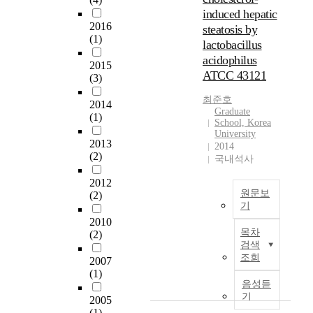
o
된
속
s
induced hepatic
도
C
다
도
e
2016
steatosis by
가
h
.
및
d
(1)
있
u
따
lactobacillus
차
t
어
n
라
간
acidophilus
2015
o
왔
C
서
거
ATCC 43121
(3)
d
다
h
식
리
r
.
o
물
변
최준호
2014
i
Graduate
돼
i
의
화
(1)
v
School, Korea
지
염
에
University
e
의
분
따
2013
2014
t
대
저
른
(2)
국내석사
r
변
T
항
2
a
에
2012
h
성
대
n
원문보
(2)
서
e
메
,
s
기
대
w
커
3
f
2010
량
N
i
니
대
목차
o
(2)
으
o
d
즘
,
검색
r
로
n
e
을
그
조회
2007
m
충
a
a
이
리
(1)
a
란
l
r
해
고
음성듣
t
을
c
e
하
4
기
2005
i
얻
o
a
기
대
(1)