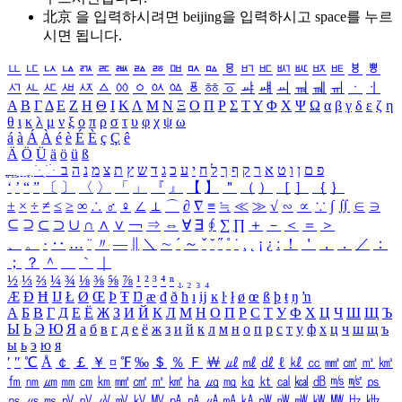
北京 을 입력하시려면
beijing
을 입력하시고 space를 누르
시면 됩니다.
ㅥ
ㅦ
ㅧ
ㅨ
ㅩ
ㅪ
ㅫ
ㅬ
ㅭ
ㅮ
ㅯ
ㅰ
ㅱ
ㅲ
ㅳ
ㅴ
ㅵ
ㅶ
ㅷ
ㅸ
ㅹ
ㅺ
ㅻ
ㅼ
ㅽ
ㅾ
ㅿ
ㆀ
ㆁ
ㆂ
ㆃ
ㆄ
ㆅ
ㆆ
ㆇ
ㆈ
ㆉ
ㆊ
ㆋ
ㆌ
ㆍ
ㆎ
Α
Β
Γ
Δ
Ε
Ζ
Η
Θ
Ι
Κ
Λ
Μ
Ν
Ξ
Ο
Π
Ρ
Σ
Τ
Υ
Φ
Χ
Ψ
Ω
α
β
γ
δ
ε
ζ
η
θ
ι
κ
λ
μ
ν
ξ
ο
π
ρ
σ
τ
υ
φ
χ
ψ
ω
á
à
Á
À
é
è
É
È
ç
Ç
ê
Ä
Ö
Ü
ä
ö
ü
ß
ְ
ֳ
ֲ
ֱ
ָ
ַ
ֵ
ֶ
ִ
ֹ
ּ
ֻ
ׂ
ׁ
ּ
ב
ה
נ
מ
צ
ת
ץ
ש
ד
ג
כ
ע
י
ח
ל
ך
ף
ק
ר
א
ט
ו
ן
ם
פ
‘
’
“
”
〔
〕
〈
〉
「
」
『
』
【
】
＂
（
）
［
］
｛
｝
±
×
÷
≠
≤
≥
∞
∴
♂
♀
∠
⊥
⌒
∂
∇
≡
≒
≪
≫
√
∽
∝
∵
∫
∬
∈
∋
⊆
⊇
⊂
⊃
∪
∩
∧
∨
￢
⇒
⇔
∀
∃
∮
∑
∏
＋
－
＜
＝
＞
、
。
·
‥
…
¨
〃
―
∥
＼
∼
´
～
ˇ
˘
˝
˚
˙
¸
˛
¡
¿
ː
！
＇
，
．
／
：
；
？
＾
＿
｀
｜
½
⅓
⅔
¼
¾
⅛
⅜
⅝
⅞
¹
²
³
⁴
ⁿ
₁
₂
₃
₄
Æ
Ð
Ħ
Ĳ
Ł
Ø
Œ
Þ
Ŧ
Ŋ
æ
đ
ð
ħ
ı
ĳ
ĸ
ŀ
ł
ø
œ
ß
þ
ŧ
ŋ
ŉ
А
Б
В
Г
Д
Е
Ё
Ж
З
И
Й
К
Л
М
Н
О
П
Р
С
Т
У
Ф
Х
Ц
Ч
Ш
Щ
Ъ
Ы
Ь
Э
Ю
Я
а
б
в
г
д
е
ё
ж
з
и
й
к
л
м
н
о
п
р
с
т
у
ф
х
ц
ч
ш
щ
ъ
ы
ь
э
ю
я
′
″
℃
Å
￠
￡
￥
¤
℉
‰
＄
％
Ｆ
￦
㎕
㎖
㎗
ℓ
㎘
㏄
㎣
㎤
㎥
㎦
㎙
㎚
㎛
㎜
㎝
㎞
㎟
㎠
㎡
㎢
㏊
㎍
㎎
㎏
㏏
㎈
㎉
㏈
㎧
㎨
㎰
㎱
㎲
㎳
㎴
㎵
㎶
㎷
㎸
㎹
㎀
㎁
㎂
㎃
㎄
㎺
㎻
㎽
㎾
㎿
㎐
㎑