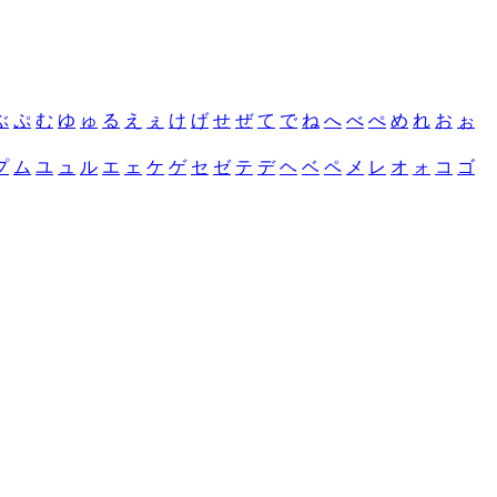
ぶ
ぷ
む
ゆ
ゅ
る
え
ぇ
け
げ
せ
ぜ
て
で
ね
へ
べ
ぺ
め
れ
お
ぉ
プ
ム
ユ
ュ
ル
エ
ェ
ケ
ゲ
セ
ゼ
テ
デ
ヘ
ベ
ペ
メ
レ
オ
ォ
コ
ゴ