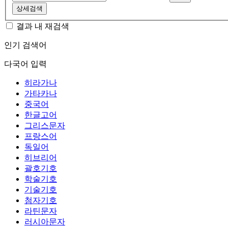
상세검색
결과 내 재검색
인기 검색어
다국어 입력
히라가나
가타카나
중국어
한글고어
그리스문자
프랑스어
독일어
히브리어
괄호기호
학술기호
기술기호
첨자기호
라틴문자
러시아문자