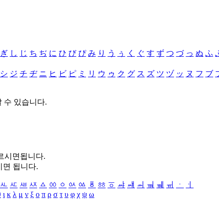
ぎ
し
じ
ち
ぢ
に
ひ
び
ぴ
み
り
う
ぅ
く
ぐ
す
ず
つ
づ
っ
ぬ
ふ
シ
ジ
チ
ヂ
ニ
ヒ
ビ
ピ
ミ
リ
ウ
ゥ
ク
グ
ス
ズ
ツ
ヅ
ッ
ヌ
フ
ブ
할 수 있습니다.
누르시면됩니다.
시면 됩니다.
ㅻ
ㅼ
ㅽ
ㅾ
ㅿ
ㆀ
ㆁ
ㆂ
ㆃ
ㆄ
ㆅ
ㆆ
ㆇ
ㆈ
ㆉ
ㆊ
ㆋ
ㆌ
ㆍ
ㆎ
θ
ι
κ
λ
μ
ν
ξ
ο
π
ρ
σ
τ
υ
φ
χ
ψ
ω