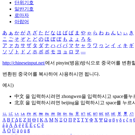
단위기호
일반기호
로마자
아랍어
あ
ぁ
か
が
さ
ざ
た
だ
な
は
ば
ぱ
ま
や
ゃ
ら
わ
ゎ
ん
い
ぃ
き
こ
ご
そ
ぞ
と
ど
の
ほ
ぼ
ぽ
も
よ
ょ
ろ
を
ア
ァ
カ
サ
ザ
タ
ダ
ナ
ハ
バ
パ
マ
ヤ
ャ
ラ
ワ
ヮ
ン
イ
ィ
キ
ギ
ソ
ゾ
ト
ド
ノ
ホ
ボ
ポ
モ
ヨ
ョ
ロ
ヲ
―
http://chineseinput.net/
에서 pinyin(병음)방식으로 중국어를 변환
변환된 중국어를 복사하여 사용하시면 됩니다.
예시)
中文 을 입력하시려면
zhongwen
을 입력하시고 space를
北京 을 입력하시려면
beijing
을 입력하시고 space를 누르
ㅥ
ㅦ
ㅧ
ㅨ
ㅩ
ㅪ
ㅫ
ㅬ
ㅭ
ㅮ
ㅯ
ㅰ
ㅱ
ㅲ
ㅳ
ㅴ
ㅵ
ㅶ
ㅷ
ㅸ
ㅹ
ㅺ
Α
Β
Γ
Δ
Ε
Ζ
Η
Θ
Ι
Κ
Λ
Μ
Ν
Ξ
Ο
Π
Ρ
Σ
Τ
Υ
Φ
Χ
Ψ
Ω
α
β
γ
δ
ε
ζ
η
á
à
Á
À
é
è
É
È
ç
Ç
ê
Ä
Ö
Ü
ä
ö
ü
ß