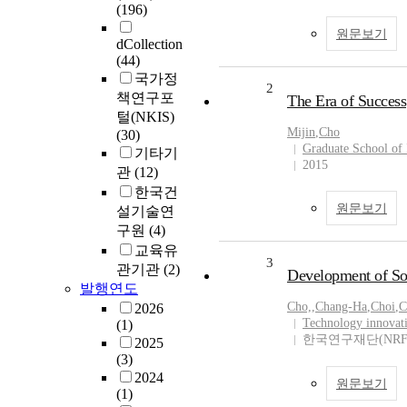
(196)
원문보기
dCollection
(44)
국가정
2
책연구포
The Era of Success
털(NKIS)
Mijin
,
Cho
(30)
Graduate School of 
기타기
2015
관
(12)
한국건
원문보기
설기술연
구원
(4)
교육유
3
관기관
(2)
Development of So
발행연도
Cho,
,
Chang-Ha
,
Choi
,
C
2026
Technology innovati
(1)
한국연구재단(NRF
2025
(3)
2024
원문보기
(1)