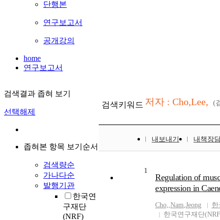
단행본
연구보고서
공개강의
home
연구보고서
검색결과 좁혀 보기
저자 : Cho,Lee,
(
검색키워드
선택해제
내보내기
내책장
좁혀본 항목 보기순서
검색량순
1
가나다순
Regulation of musca
발행기관
expression in Caen
한국연
Cho,
,
Nam
,
Jeong
한
구재단
한국연구재단(NRF
(NRF)