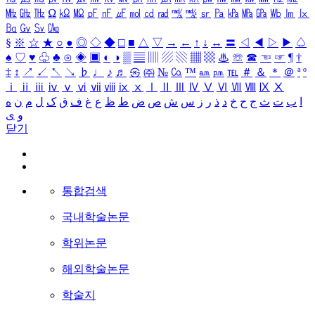
㎒
㎓
㎔
Ω
㏀
㏁
㎊
㎋
㎌
㏖
㏅
㎭
㎮
㎯
㏛
㎩
㎪
㎫
㎬
㏝
㏐
㏓
㏃
㏉
㏜
㏆
§
※
☆
★
○
●
◎
◇
◆
□
■
△
▽
→
←
↑
↓
↔
〓
◁
◀
▷
▶
♤
♠
♡
♥
♧
♣
⊙
◈
▣
◐
◑
▒
▤
▥
▨
▧
▦
▩
♨
☏
☎
☜
☞
¶
†
‡
↕
↗
↙
↖
↘
♭
♩
♪
♬
㉿
㈜
№
㏇
™
㏂
㏘
℡
＃
＆
＊
＠
ª
º
ⅰ
ⅱ
ⅲ
ⅳ
ⅴ
ⅵ
ⅶ
ⅷ
ⅸ
ⅹ
Ⅰ
Ⅱ
Ⅲ
Ⅳ
Ⅴ
Ⅵ
Ⅶ
Ⅷ
Ⅸ
Ⅹ
ا
ب
ت
ث
ج
ح
خ
د
ذ
ر
ز
س
ش
ص
ض
ط
ظ
ع
غ
ف
ق
ک
ل
م
ن
ه
و
ی
닫기
통합검색
국내학술논문
학위논문
해외학술논문
학술지