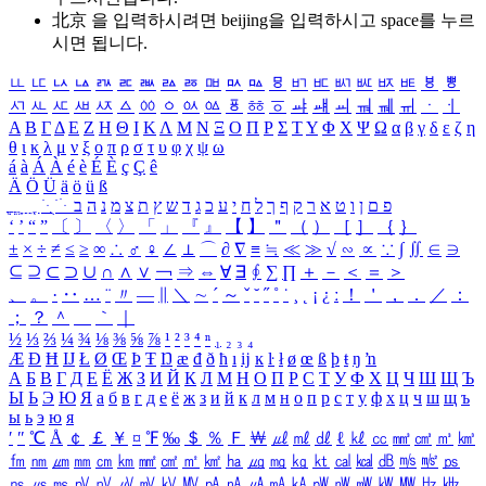
北京 을 입력하시려면
beijing
을 입력하시고 space를 누르
시면 됩니다.
ㅥ
ㅦ
ㅧ
ㅨ
ㅩ
ㅪ
ㅫ
ㅬ
ㅭ
ㅮ
ㅯ
ㅰ
ㅱ
ㅲ
ㅳ
ㅴ
ㅵ
ㅶ
ㅷ
ㅸ
ㅹ
ㅺ
ㅻ
ㅼ
ㅽ
ㅾ
ㅿ
ㆀ
ㆁ
ㆂ
ㆃ
ㆄ
ㆅ
ㆆ
ㆇ
ㆈ
ㆉ
ㆊ
ㆋ
ㆌ
ㆍ
ㆎ
Α
Β
Γ
Δ
Ε
Ζ
Η
Θ
Ι
Κ
Λ
Μ
Ν
Ξ
Ο
Π
Ρ
Σ
Τ
Υ
Φ
Χ
Ψ
Ω
α
β
γ
δ
ε
ζ
η
θ
ι
κ
λ
μ
ν
ξ
ο
π
ρ
σ
τ
υ
φ
χ
ψ
ω
á
à
Á
À
é
è
É
È
ç
Ç
ê
Ä
Ö
Ü
ä
ö
ü
ß
ְ
ֳ
ֲ
ֱ
ָ
ַ
ֵ
ֶ
ִ
ֹ
ּ
ֻ
ׂ
ׁ
ּ
ב
ה
נ
מ
צ
ת
ץ
ש
ד
ג
כ
ע
י
ח
ל
ך
ף
ק
ר
א
ט
ו
ן
ם
פ
‘
’
“
”
〔
〕
〈
〉
「
」
『
』
【
】
＂
（
）
［
］
｛
｝
±
×
÷
≠
≤
≥
∞
∴
♂
♀
∠
⊥
⌒
∂
∇
≡
≒
≪
≫
√
∽
∝
∵
∫
∬
∈
∋
⊆
⊇
⊂
⊃
∪
∩
∧
∨
￢
⇒
⇔
∀
∃
∮
∑
∏
＋
－
＜
＝
＞
、
。
·
‥
…
¨
〃
―
∥
＼
∼
´
～
ˇ
˘
˝
˚
˙
¸
˛
¡
¿
ː
！
＇
，
．
／
：
；
？
＾
＿
｀
｜
½
⅓
⅔
¼
¾
⅛
⅜
⅝
⅞
¹
²
³
⁴
ⁿ
₁
₂
₃
₄
Æ
Ð
Ħ
Ĳ
Ł
Ø
Œ
Þ
Ŧ
Ŋ
æ
đ
ð
ħ
ı
ĳ
ĸ
ŀ
ł
ø
œ
ß
þ
ŧ
ŋ
ŉ
А
Б
В
Г
Д
Е
Ё
Ж
З
И
Й
К
Л
М
Н
О
П
Р
С
Т
У
Ф
Х
Ц
Ч
Ш
Щ
Ъ
Ы
Ь
Э
Ю
Я
а
б
в
г
д
е
ё
ж
з
и
й
к
л
м
н
о
п
р
с
т
у
ф
х
ц
ч
ш
щ
ъ
ы
ь
э
ю
я
′
″
℃
Å
￠
￡
￥
¤
℉
‰
＄
％
Ｆ
￦
㎕
㎖
㎗
ℓ
㎘
㏄
㎣
㎤
㎥
㎦
㎙
㎚
㎛
㎜
㎝
㎞
㎟
㎠
㎡
㎢
㏊
㎍
㎎
㎏
㏏
㎈
㎉
㏈
㎧
㎨
㎰
㎱
㎲
㎳
㎴
㎵
㎶
㎷
㎸
㎹
㎀
㎁
㎂
㎃
㎄
㎺
㎻
㎽
㎾
㎿
㎐
㎑