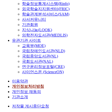
학술정보통계시스템(Rinfo)
외국학술지지원센터(FRIC)
학술관계분석서비스(SAM)
사서커뮤니티
기관회원
지식나눔(LOOK)
의학전자도서관(MEDLIS)
유관기관 사이트
교육부(MOE)
국립장애인도서관(NLD)
국립중앙도서관(NL)
국회도서관(NAL)
연구윤리정보포털(CRE)
사이언스온 (ScienceON)
이용약관
개인정보처리방침
개인정보 재동의
기관소개
저작물 게시중단요청