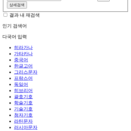
상세검색
결과 내 재검색
인기 검색어
다국어 입력
히라가나
가타카나
중국어
한글고어
그리스문자
프랑스어
독일어
히브리어
괄호기호
학술기호
기술기호
첨자기호
라틴문자
러시아문자