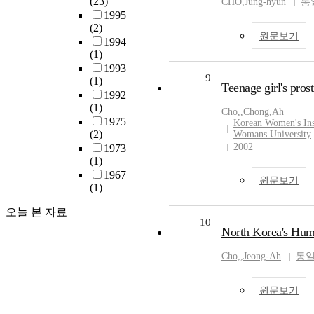
(23)
CHO
,
Jung-hyun
통
1995
(2)
원문보기
1994
(1)
1993
9
(1)
Teenage girl's pros
1992
(1)
Cho,
,
Chong
,
Ah
1975
Korean Women's Ins
(2)
Womans University
2002
1973
(1)
1967
원문보기
(1)
오늘 본 자료
10
North Korea's Hu
Cho,
,
Jeong-Ah
통
원문보기