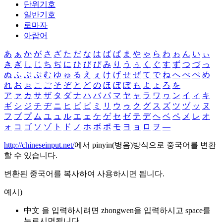
단위기호
일반기호
로마자
아랍어
あ
ぁ
か
が
さ
ざ
た
だ
な
は
ば
ぱ
ま
や
ゃ
ら
わ
ゎ
ん
い
ぃ
き
ぎ
し
じ
ち
ぢ
に
ひ
び
ぴ
み
り
う
ぅ
く
ぐ
す
ず
つ
づ
っ
ぬ
ふ
ぶ
ぷ
む
ゆ
ゅ
る
え
ぇ
け
げ
せ
ぜ
て
で
ね
へ
べ
ぺ
め
れ
お
ぉ
こ
ご
そ
ぞ
と
ど
の
ほ
ぼ
ぽ
も
よ
ょ
ろ
を
ア
ァ
カ
サ
ザ
タ
ダ
ナ
ハ
バ
パ
マ
ヤ
ャ
ラ
ワ
ヮ
ン
イ
ィ
キ
ギ
シ
ジ
チ
ヂ
ニ
ヒ
ビ
ピ
ミ
リ
ウ
ゥ
ク
グ
ス
ズ
ツ
ヅ
ッ
ヌ
フ
ブ
プ
ム
ユ
ュ
ル
エ
ェ
ケ
ゲ
セ
ゼ
テ
デ
ヘ
ベ
ペ
メ
レ
オ
ォ
コ
ゴ
ソ
ゾ
ト
ド
ノ
ホ
ボ
ポ
モ
ヨ
ョ
ロ
ヲ
―
http://chineseinput.net/
에서 pinyin(병음)방식으로 중국어를 변환
할 수 있습니다.
변환된 중국어를 복사하여 사용하시면 됩니다.
예시)
中文 을 입력하시려면
zhongwen
을 입력하시고 space를
누르시면됩니다.