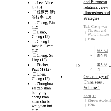
and European
Lee, Alice
relations : new
C
(13)
程夢元(淸)
dimensions and
等校字
(13)
strategies
Cheng, Bin
Tsai,
Cheng
-wen
(12)
The Asia and
Hsiao,
World Institute
Cheng
(12)
1984
Cheng Liu,
Jack B. Evett
(12)
복사/대
Cheng, Su
출신청
Ling
(12)
Fischer,
목차보
10
Paul M
(12)
기
Chen,
Oceanology of
Cheng
(12)
China seas .
Zhonghua
Volume 1
zai zao shan
ben gong
Zhou, Di
cheng bian
Kluwer Academ
zuan chu ban
1994
wei yuan hui
(12)