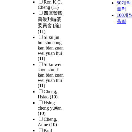
Ron K.C.
50개씩
Cheng
(11)
출력
四庫禁燬
100개
書叢刋編纂
출력
委員會 [編]
(11)
Si ku jin
hui shu cong
kan bian zuan
wei yuan hui
(11)
Si ku wei
shou shu ji
kan bian zuan
wei yuan hui
(11)
Cheng,
Hsiao
(10)
Hsing
cheng yu#an
(10)
Cheng,
Anne
(10)
Paul