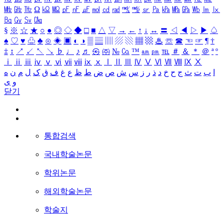
㎒
㎓
㎔
Ω
㏀
㏁
㎊
㎋
㎌
㏖
㏅
㎭
㎮
㎯
㏛
㎩
㎪
㎫
㎬
㏝
㏐
㏓
㏃
㏉
㏜
㏆
§
※
☆
★
○
●
◎
◇
◆
□
■
△
▽
→
←
↑
↓
↔
〓
◁
◀
▷
▶
♤
♠
♡
♥
♧
♣
⊙
◈
▣
◐
◑
▒
▤
▥
▨
▧
▦
▩
♨
☏
☎
☜
☞
¶
†
‡
↕
↗
↙
↖
↘
♭
♩
♪
♬
㉿
㈜
№
㏇
™
㏂
㏘
℡
＃
＆
＊
＠
ª
º
ⅰ
ⅱ
ⅲ
ⅳ
ⅴ
ⅵ
ⅶ
ⅷ
ⅸ
ⅹ
Ⅰ
Ⅱ
Ⅲ
Ⅳ
Ⅴ
Ⅵ
Ⅶ
Ⅷ
Ⅸ
Ⅹ
ا
ب
ت
ث
ج
ح
خ
د
ذ
ر
ز
س
ش
ص
ض
ط
ظ
ع
غ
ف
ق
ک
ل
م
ن
ه
و
ی
닫기
통합검색
국내학술논문
학위논문
해외학술논문
학술지