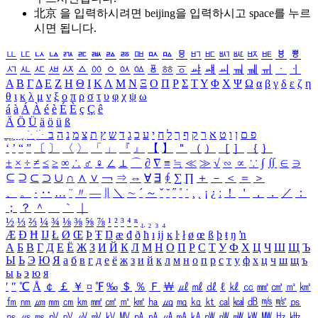
北京 을 입력하시려면
beijing
을 입력하시고 space를 누르
시면 됩니다.
ㅥ
ㅦ
ㅧ
ㅨ
ㅩ
ㅪ
ㅫ
ㅬ
ㅭ
ㅮ
ㅯ
ㅰ
ㅱ
ㅲ
ㅳ
ㅴ
ㅵ
ㅶ
ㅷ
ㅸ
ㅹ
ㅺ
ㅻ
ㅼ
ㅽ
ㅾ
ㅿ
ㆀ
ㆁ
ㆂ
ㆃ
ㆄ
ㆅ
ㆆ
ㆇ
ㆈ
ㆉ
ㆊ
ㆋ
ㆌ
ㆍ
ㆎ
Α
Β
Γ
Δ
Ε
Ζ
Η
Θ
Ι
Κ
Λ
Μ
Ν
Ξ
Ο
Π
Ρ
Σ
Τ
Υ
Φ
Χ
Ψ
Ω
α
β
γ
δ
ε
ζ
η
θ
ι
κ
λ
μ
ν
ξ
ο
π
ρ
σ
τ
υ
φ
χ
ψ
ω
á
à
Á
À
é
è
É
È
ç
Ç
ê
Ä
Ö
Ü
ä
ö
ü
ß
ְ
ֳ
ֲ
ֱ
ָ
ַ
ֵ
ֶ
ִ
ֹ
ּ
ֻ
ׂ
ׁ
ּ
ב
ה
נ
מ
צ
ת
ץ
ש
ד
ג
כ
ע
י
ח
ל
ך
ף
ק
ר
א
ט
ו
ן
ם
פ
‘
’
“
”
〔
〕
〈
〉
「
」
『
』
【
】
＂
（
）
［
］
｛
｝
±
×
÷
≠
≤
≥
∞
∴
♂
♀
∠
⊥
⌒
∂
∇
≡
≒
≪
≫
√
∽
∝
∵
∫
∬
∈
∋
⊆
⊇
⊂
⊃
∪
∩
∧
∨
￢
⇒
⇔
∀
∃
∮
∑
∏
＋
－
＜
＝
＞
、
。
·
‥
…
¨
〃
―
∥
＼
∼
´
～
ˇ
˘
˝
˚
˙
¸
˛
¡
¿
ː
！
＇
，
．
／
：
；
？
＾
＿
｀
｜
½
⅓
⅔
¼
¾
⅛
⅜
⅝
⅞
¹
²
³
⁴
ⁿ
₁
₂
₃
₄
Æ
Ð
Ħ
Ĳ
Ł
Ø
Œ
Þ
Ŧ
Ŋ
æ
đ
ð
ħ
ı
ĳ
ĸ
ŀ
ł
ø
œ
ß
þ
ŧ
ŋ
ŉ
А
Б
В
Г
Д
Е
Ё
Ж
З
И
Й
К
Л
М
Н
О
П
Р
С
Т
У
Ф
Х
Ц
Ч
Ш
Щ
Ъ
Ы
Ь
Э
Ю
Я
а
б
в
г
д
е
ё
ж
з
и
й
к
л
м
н
о
п
р
с
т
у
ф
х
ц
ч
ш
щ
ъ
ы
ь
э
ю
я
′
″
℃
Å
￠
￡
￥
¤
℉
‰
＄
％
Ｆ
￦
㎕
㎖
㎗
ℓ
㎘
㏄
㎣
㎤
㎥
㎦
㎙
㎚
㎛
㎜
㎝
㎞
㎟
㎠
㎡
㎢
㏊
㎍
㎎
㎏
㏏
㎈
㎉
㏈
㎧
㎨
㎰
㎱
㎲
㎳
㎴
㎵
㎶
㎷
㎸
㎹
㎀
㎁
㎂
㎃
㎄
㎺
㎻
㎽
㎾
㎿
㎐
㎑