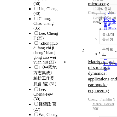
정확도
microscopy
(56)
순
Liu, Cheng
10개씩 출력
내림차
인기도
Cheng
, Ping-chin
(40)
Springer-Verlag
순
조회
Chung,
10개씩
1994
Chao-cheng
연도순
출력
(35)
제목순
20개씩
Lee, Cheng
저자순
복사/대
출력
F
(35)
출신청
발행기
30개씩
"Zhongguo
관순
출력
di fang zhi ji
목차보
2
cheng" bian ji
50개씩
기
gong zuo wei
출력
Matrix analysis
yuan hui
(32)
100개
of structural
[《中國地
출력
方志集成》
dynamics :
編輯工作委
applications and
員會 編]
(31)
earthquake
Lee,
engineering
Cheng-Few
(30)
Cheng
, Franklin Y
鍾肇政 著
Marcel Dekker
2001
(27)
Wu, Cheng