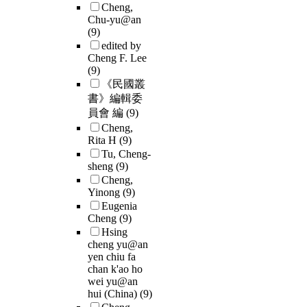
Cheng,
Chu-yu@an
(9)
edited by
Cheng F. Lee
(9)
《民國叢
書》編輯委
員會 編
(9)
Cheng,
Rita H
(9)
Tu, Cheng-
sheng
(9)
Cheng,
Yinong
(9)
Eugenia
Cheng
(9)
Hsing
cheng yu@an
yen chiu fa
chan k'ao ho
wei yu@an
hui (China)
(9)