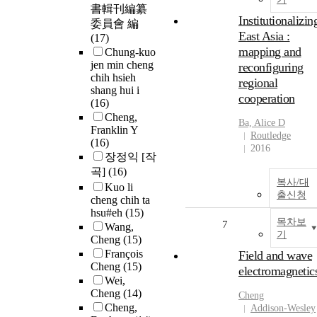
書輯刊編纂
Institutionalizin
委員會 編
East Asia :
(17)
mapping and
Chung-kuo
jen min cheng
reconfiguring
chih hsieh
regional
shang hui i
cooperation
(16)
Cheng,
Ba, Alice D
Franklin Y
Routledge
(16)
2016
장정익 [작
곡]
(16)
복사/대
Kuo li
출신청
cheng chih ta
hsu#eh
(15)
목차보
7
Wang,
기
Cheng
(15)
François
Field and wave
Cheng
(15)
electromagnetic
Wei,
Cheng
(14)
Cheng
Cheng,
Addison-Wesley