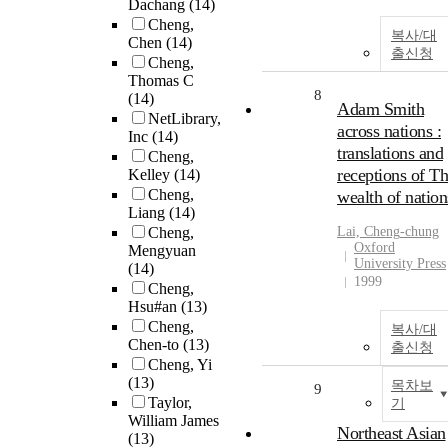
Dachang
(14)
Cheng,
복사/대
Chen
(14)
출신청
Cheng,
Thomas C
8
(14)
Adam Smith
NetLibrary,
across nations :
Inc
(14)
translations and
Cheng,
receptions of T
Kelley
(14)
Cheng,
wealth of nation
Liang
(14)
Cheng,
Lai,
Cheng
-chung
Oxford
Mengyuan
University Press
(14)
1999
Cheng,
Hsu#an
(13)
Cheng,
복사/대
Chen-to
(13)
출신청
Cheng, Yi
(13)
목차보
9
Taylor,
기
William James
Northeast Asian
(13)