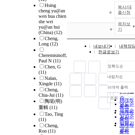
Hsing
복사/대
cheng yu@an
출신청
wen hua chien
she wei
목차보
yu@an hui
기
(China)
(12)
Cheng,
Long
(12)
내보내기
내책장
한글로보기
Cheremisinoff,
Paul N
(11)
정확도순
Chen, G
(11)
내림차순
Nalan,
정확도
Xingde
(11)
순
10개씩 출력
내림차
Cheng,
인기도
Chia-Jui
(11)
순
조회
10개씩
陶珽(明)
연도순
출력
重輯
(11)
제목순
20개씩
Tao, Ting
저자순
출력
(11)
발행기
30개씩
Cheng,
관순
Ron
(11)
출력