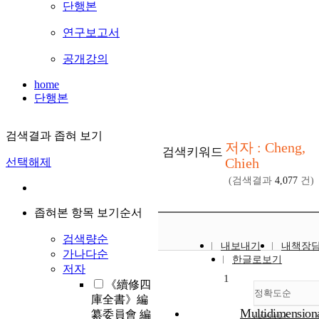
단행본
연구보고서
공개강의
home
단행본
검색결과 좁혀 보기
저자 : Cheng,
검색키워드
Chieh
선택해제
(검색결과
4,077
건)
좁혀본 항목 보기순서
검색량순
내보내기
내책장
가나다순
한글로보기
저자
1
《續修四
정확도순
庫全書》編
Multidimension
纂委員會 編
내림차순