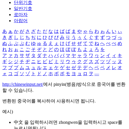
단위기호
일반기호
로마자
아랍어
あ
ぁ
か
が
さ
ざ
た
だ
な
は
ば
ぱ
ま
や
ゃ
ら
わ
ゎ
ん
い
ぃ
き
ぎ
し
じ
ち
ぢ
に
ひ
び
ぴ
み
り
う
ぅ
く
ぐ
す
ず
つ
づ
っ
ぬ
ふ
ぶ
ぷ
む
ゆ
ゅ
る
え
ぇ
け
げ
せ
ぜ
て
で
ね
へ
べ
ぺ
め
れ
お
ぉ
こ
ご
そ
ぞ
と
ど
の
ほ
ぼ
ぽ
も
よ
ょ
ろ
を
ア
ァ
カ
サ
ザ
タ
ダ
ナ
ハ
バ
パ
マ
ヤ
ャ
ラ
ワ
ヮ
ン
イ
ィ
キ
ギ
シ
ジ
チ
ヂ
ニ
ヒ
ビ
ピ
ミ
リ
ウ
ゥ
ク
グ
ス
ズ
ツ
ヅ
ッ
ヌ
フ
ブ
プ
ム
ユ
ュ
ル
エ
ェ
ケ
ゲ
セ
ゼ
テ
デ
ヘ
ベ
ペ
メ
レ
オ
ォ
コ
ゴ
ソ
ゾ
ト
ド
ノ
ホ
ボ
ポ
モ
ヨ
ョ
ロ
ヲ
―
http://chineseinput.net/
에서 pinyin(병음)방식으로 중국어를 변환
할 수 있습니다.
변환된 중국어를 복사하여 사용하시면 됩니다.
예시)
中文 을 입력하시려면
zhongwen
을 입력하시고 space를
누르시면됩니다.