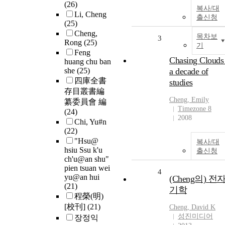
(26)
복사/대
Li, Cheng
출신청
(25)
Cheng,
목차보
3
Rong
(25)
기
Feng
Chasing Clouds 
huang chu ban
she
(25)
a decade of
四庫全書
studies
存目叢書編
Cheng
, Emily
纂委員會 編
Timezone 8
(24)
2008
Chi, Yu#n
(22)
"Hsu@
복사/대
hsiu Ssu k'u
출신청
ch'u@an shu"
pien tsuan wei
4
yu@an hui
(Cheng의) 전
(21)
기학
程榮(明)
[校刊]
(21)
Cheng
, David K
성진미디어
장정익