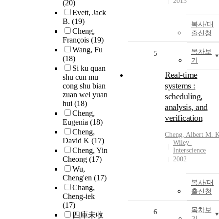
2013
(20)
Evett, Jack
B.
(19)
복사/대
Cheng,
출신청
François
(19)
Wang, Fu
목차보
5
(18)
기
Si ku quan
Real-time
shu cun mu
systems :
cong shu bian
zuan wei yuan
scheduling,
hui
(18)
analysis, and
Cheng,
verification
Eugenia
(18)
Cheng,
Cheng
, Albert M. 
David K
(17)
Wiley-
Cheng, Yin
Interscience
Cheong
(17)
2002
Wu,
Cheng'en
(17)
복사/대
Chang,
출신청
Cheng-iek
(17)
목차보
6
四庫未收
기