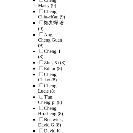
Cheng,
Maisy
(9)
Cheng,
Chiu-ch'an
(9)
鄭九蟬 著
(9)
Ang,
Cheng Guan
(9)
Cheng, I
(8)
Zhu, Xi
(8)
Editor
(8)
Cheng,
Ch'iao
(8)
Cheng,
Lucie
(8)
T'an,
Cheng-pi
(8)
Cheng,
Ho-sheng
(8)
Bostwick,
David G
(8)
David K.