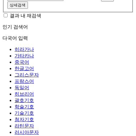
상세검색
결과 내 재검색
인기 검색어
다국어 입력
히라가나
가타카나
중국어
한글고어
그리스문자
프랑스어
독일어
히브리어
괄호기호
학술기호
기술기호
첨자기호
라틴문자
러시아문자