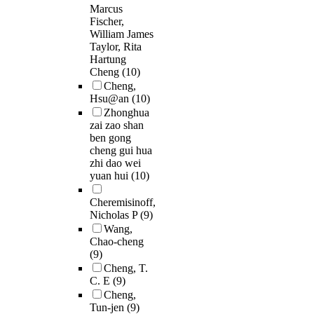
Marcus
Fischer,
William James
Taylor, Rita
Hartung
Cheng
(10)
Cheng,
Hsu@an
(10)
Zhonghua
zai zao shan
ben gong
cheng gui hua
zhi dao wei
yuan hui
(10)
Cheremisinoff,
Nicholas P
(9)
Wang,
Chao-cheng
(9)
Cheng, T.
C. E
(9)
Cheng,
Tun-jen
(9)