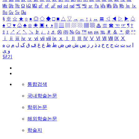
㎒
㎓
㎔
Ω
㏀
㏁
㎊
㎋
㎌
㏖
㏅
㎭
㎮
㎯
㏛
㎩
㎪
㎫
㎬
㏝
㏐
㏓
㏃
㏉
㏜
㏆
§
※
☆
★
○
●
◎
◇
◆
□
■
△
▽
→
←
↑
↓
↔
〓
◁
◀
▷
▶
♤
♠
♡
♥
♧
♣
⊙
◈
▣
◐
◑
▒
▤
▥
▨
▧
▦
▩
♨
☏
☎
☜
☞
¶
†
‡
↕
↗
↙
↖
↘
♭
♩
♪
♬
㉿
㈜
№
㏇
™
㏂
㏘
℡
＃
＆
＊
＠
ª
º
ⅰ
ⅱ
ⅲ
ⅳ
ⅴ
ⅵ
ⅶ
ⅷ
ⅸ
ⅹ
Ⅰ
Ⅱ
Ⅲ
Ⅳ
Ⅴ
Ⅵ
Ⅶ
Ⅷ
Ⅸ
Ⅹ
ا
ب
ت
ث
ج
ح
خ
د
ذ
ر
ز
س
ش
ص
ض
ط
ظ
ع
غ
ف
ق
ک
ل
م
ن
ه
و
ی
닫기
통합검색
국내학술논문
학위논문
해외학술논문
학술지