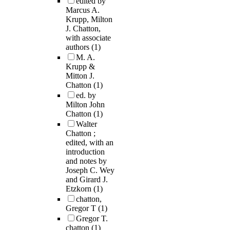
edited by
Marcus A.
Krupp, Milton
J. Chatton,
with associate
authors
(1)
M. A.
Krupp &
Mitton J.
Chatton
(1)
ed. by
Milton John
Chatton
(1)
Walter
Chatton ;
edited, with an
introduction
and notes by
Joseph C. Wey
and Girard J.
Etzkorn
(1)
chatton,
Gregor T
(1)
Gregor T.
chatton
(1)