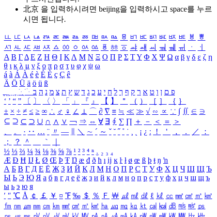
北京 을 입력하시려면
beijing
을 입력하시고 space를 누르
시면 됩니다.
ㅥ
ㅦ
ㅧ
ㅨ
ㅩ
ㅪ
ㅫ
ㅬ
ㅭ
ㅮ
ㅯ
ㅰ
ㅱ
ㅲ
ㅳ
ㅴ
ㅵ
ㅶ
ㅷ
ㅸ
ㅹ
ㅺ
ㅻ
ㅼ
ㅽ
ㅾ
ㅿ
ㆀ
ㆁ
ㆂ
ㆃ
ㆄ
ㆅ
ㆆ
ㆇ
ㆈ
ㆉ
ㆊ
ㆋ
ㆌ
ㆍ
ㆎ
Α
Β
Γ
Δ
Ε
Ζ
Η
Θ
Ι
Κ
Λ
Μ
Ν
Ξ
Ο
Π
Ρ
Σ
Τ
Υ
Φ
Χ
Ψ
Ω
α
β
γ
δ
ε
ζ
η
θ
ι
κ
λ
μ
ν
ξ
ο
π
ρ
σ
τ
υ
φ
χ
ψ
ω
á
à
Á
À
é
è
É
È
ç
Ç
ê
Ä
Ö
Ü
ä
ö
ü
ß
ְ
ֳ
ֲ
ֱ
ָ
ַ
ֵ
ֶ
ִ
ֹ
ּ
ֻ
ׂ
ׁ
ּ
ב
ה
נ
מ
צ
ת
ץ
ש
ד
ג
כ
ע
י
ח
ל
ך
ף
ק
ר
א
ט
ו
ן
ם
פ
‘
’
“
”
〔
〕
〈
〉
「
」
『
』
【
】
＂
（
）
［
］
｛
｝
±
×
÷
≠
≤
≥
∞
∴
♂
♀
∠
⊥
⌒
∂
∇
≡
≒
≪
≫
√
∽
∝
∵
∫
∬
∈
∋
⊆
⊇
⊂
⊃
∪
∩
∧
∨
￢
⇒
⇔
∀
∃
∮
∑
∏
＋
－
＜
＝
＞
、
。
·
‥
…
¨
〃
―
∥
＼
∼
´
～
ˇ
˘
˝
˚
˙
¸
˛
¡
¿
ː
！
＇
，
．
／
：
；
？
＾
＿
｀
｜
½
⅓
⅔
¼
¾
⅛
⅜
⅝
⅞
¹
²
³
⁴
ⁿ
₁
₂
₃
₄
Æ
Ð
Ħ
Ĳ
Ł
Ø
Œ
Þ
Ŧ
Ŋ
æ
đ
ð
ħ
ı
ĳ
ĸ
ŀ
ł
ø
œ
ß
þ
ŧ
ŋ
ŉ
А
Б
В
Г
Д
Е
Ё
Ж
З
И
Й
К
Л
М
Н
О
П
Р
С
Т
У
Ф
Х
Ц
Ч
Ш
Щ
Ъ
Ы
Ь
Э
Ю
Я
а
б
в
г
д
е
ё
ж
з
и
й
к
л
м
н
о
п
р
с
т
у
ф
х
ц
ч
ш
щ
ъ
ы
ь
э
ю
я
′
″
℃
Å
￠
￡
￥
¤
℉
‰
＄
％
Ｆ
￦
㎕
㎖
㎗
ℓ
㎘
㏄
㎣
㎤
㎥
㎦
㎙
㎚
㎛
㎜
㎝
㎞
㎟
㎠
㎡
㎢
㏊
㎍
㎎
㎏
㏏
㎈
㎉
㏈
㎧
㎨
㎰
㎱
㎲
㎳
㎴
㎵
㎶
㎷
㎸
㎹
㎀
㎁
㎂
㎃
㎄
㎺
㎻
㎽
㎾
㎿
㎐
㎑