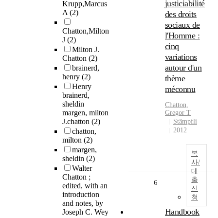
justiciabilité
Krupp,Marcus
A
(2)
des droits
sociaux de
Chatton,Milton
l'Homme :
J
(2)
cinq
Milton J.
variations
Chatton
(2)
autour d'un
brainerd,
henry
(2)
thème
Henry
méconnu
brainerd,
sheldin
Chatton
,
margen, milton
Gregor T
J.chatton
(2)
Stämpfli
2012
chatton,
milton
(2)
margen,
복
sheldin
(2)
사/
Walter
대
Chatton ;
출
6
edited, with an
신
introduction
청
and notes, by
Handbook
Joseph C. Wey