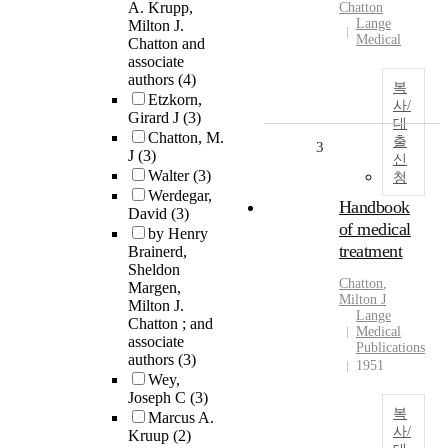
A. Krupp,
Chatton
Lange
Milton J.
Medical
Chatton and
associate
authors
(4)
복
Etzkorn,
사/
Girard J
(3)
대
Chatton, M.
출
3
J
(3)
신
Walter
(3)
청
Werdegar,
Handbook
David
(3)
of medical
by Henry
treatment
Brainerd,
Sheldon
Chatton
,
Margen,
Milton J
Milton J.
Lange
Chatton ; and
Medical
associate
Publications
authors
(3)
1951
Wey,
Joseph C
(3)
복
Marcus A.
사/
Kruup
(2)