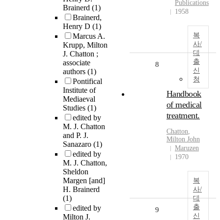
Publications
Brainerd
(1)
1958
Brainerd,
Henry D
(1)
복
Marcus A.
사/
Krupp, Milton
대
J. Chatton ;
출
associate
8
신
authors
(1)
청
Pontifical
Institute of
Handbook
Mediaeval
of medical
Studies
(1)
treatment.
edited by
M. J. Chatton
Chatton
,
and P. J.
Milton John
Sanazaro
(1)
Maruzen
edited by
1970
M. J. Chatton,
Sheldon
Margen [and]
복
H. Brainerd
사/
(1)
대
출
edited by
9
신
Milton J.