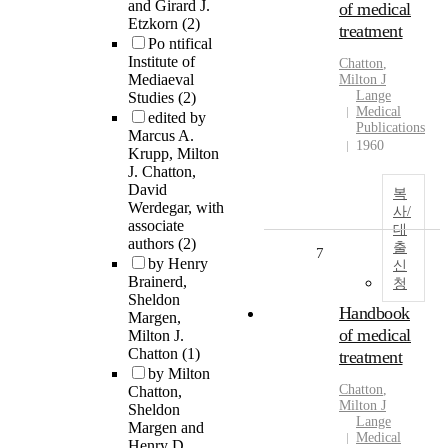
and Girard J.
of medical
Etzkorn
(2)
treatment
Po ntifical
Institute of
Chatton
,
Mediaeval
Milton J
Lange
Studies
(2)
Medical
edited by
Publications
Marcus A.
1960
Krupp, Milton
J. Chatton,
David
복
Werdegar, with
사/
associate
대
authors
(2)
출
7
by Henry
신
Brainerd,
청
Sheldon
Handbook
Margen,
of medical
Milton J.
Chatton
(1)
treatment
by Milton
Chatton
,
Chatton,
Milton J
Sheldon
Lange
Margen and
Medical
Henry D.