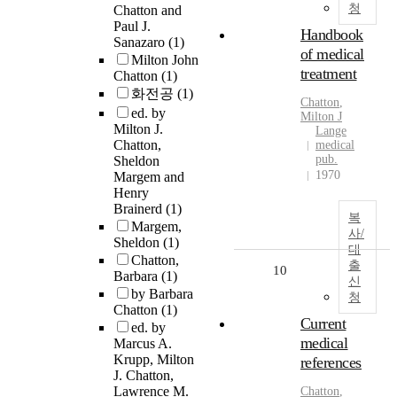
청
Chatton and
Paul J.
Handbook
Sanazaro
(1)
of medical
Milton John
treatment
Chatton
(1)
화전공
(1)
Chatton
,
ed. by
Milton J
Milton J.
Lange
Chatton,
medical
pub.
Sheldon
1970
Margem and
Henry
Brainerd
(1)
복
Margem,
사/
Sheldon
(1)
대
Chatton,
출
10
Barbara
(1)
신
by Barbara
청
Chatton
(1)
Current
ed. by
medical
Marcus A.
Krupp, Milton
references
J. Chatton,
Lawrence M.
Chatton
,