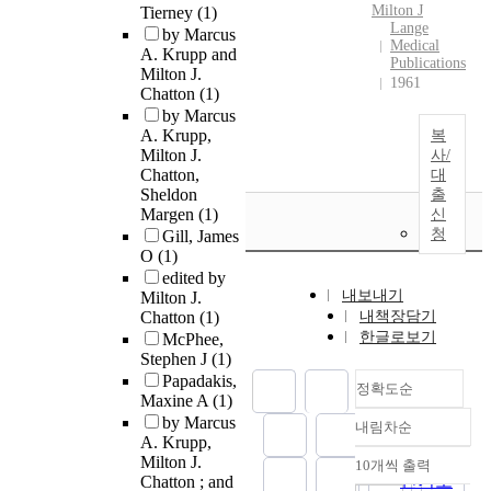
Milton J
Tierney
(1)
Lange
by Marcus
Medical
A. Krupp and
Publications
Milton J.
1961
Chatton
(1)
by Marcus
A. Krupp,
복
Milton J.
사/
Chatton,
대
Sheldon
출
Margen
(1)
신
청
Gill, James
O
(1)
edited by
내보내기
Milton J.
Chatton
(1)
내책장담기
한글로보기
McPhee,
Stephen J
(1)
Papadakis,
정확도순
Maxine A
(1)
by Marcus
내림차순
정확도
A. Krupp,
순
Milton J.
10개씩 출력
내림차순
인기도
Chatton ; and