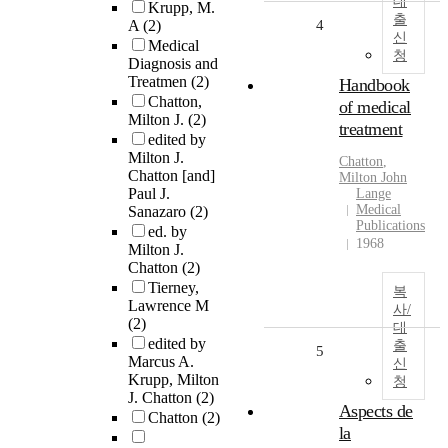
대
Krupp, M.
출
A
(2)
4
신
Medical
청
Diagnosis and
Treatmen
(2)
Handbook
Chatton,
of medical
Milton J.
(2)
treatment
edited by
Milton J.
Chatton
,
Chatton [and]
Milton John
Paul J.
Lange
Medical
Sanazaro
(2)
Publications
ed. by
1968
Milton J.
Chatton
(2)
Tierney,
복
Lawrence M
사/
(2)
대
edited by
출
5
Marcus A.
신
Krupp, Milton
청
J. Chatton
(2)
Aspects de
Chatton
(2)
la