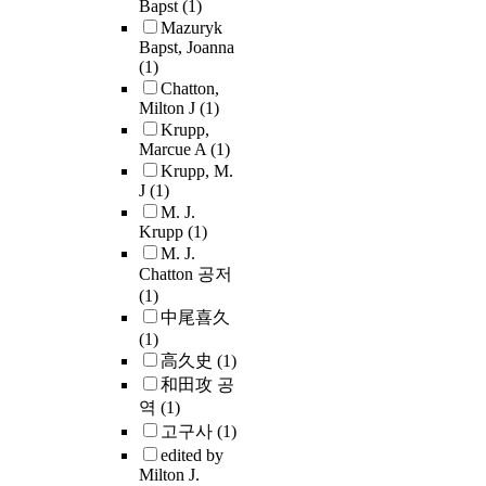
Bapst
(1)
Mazuryk
Bapst, Joanna
(1)
Chatton,
Milton J
(1)
Krupp,
Marcue A
(1)
Krupp, M.
J
(1)
M. J.
Krupp
(1)
M. J.
Chatton 공저
(1)
中尾喜久
(1)
高久史
(1)
和田攻 공
역
(1)
고구사
(1)
edited by
Milton J.