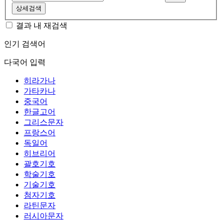
상세검색
결과 내 재검색
인기 검색어
다국어 입력
히라가나
가타카나
중국어
한글고어
그리스문자
프랑스어
독일어
히브리어
괄호기호
학술기호
기술기호
첨자기호
라틴문자
러시아문자