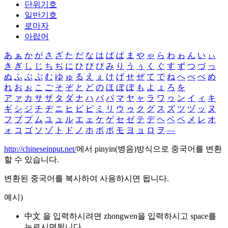
단위기호
일반기호
로마자
아랍어
あ
ぁ
か
が
さ
ざ
た
だ
な
は
ば
ぱ
ま
や
ゃ
ら
わ
ゎ
ん
い
ぃ
き
ぎ
し
じ
ち
ぢ
に
ひ
び
ぴ
み
り
う
ぅ
く
ぐ
す
ず
つ
づ
っ
ぬ
ふ
ぶ
ぷ
む
ゆ
ゅ
る
え
ぇ
け
げ
せ
ぜ
て
で
ね
へ
べ
ぺ
め
れ
お
ぉ
こ
ご
そ
ぞ
と
ど
の
ほ
ぼ
ぽ
も
よ
ょ
ろ
を
ア
ァ
カ
サ
ザ
タ
ダ
ナ
ハ
バ
パ
マ
ヤ
ャ
ラ
ワ
ヮ
ン
イ
ィ
キ
ギ
シ
ジ
チ
ヂ
ニ
ヒ
ビ
ピ
ミ
リ
ウ
ゥ
ク
グ
ス
ズ
ツ
ヅ
ッ
ヌ
フ
ブ
プ
ム
ユ
ュ
ル
エ
ェ
ケ
ゲ
セ
ゼ
テ
デ
ヘ
ベ
ペ
メ
レ
オ
ォ
コ
ゴ
ソ
ゾ
ト
ド
ノ
ホ
ボ
ポ
モ
ヨ
ョ
ロ
ヲ
―
http://chineseinput.net/
에서 pinyin(병음)방식으로 중국어를 변환
할 수 있습니다.
변환된 중국어를 복사하여 사용하시면 됩니다.
예시)
中文 을 입력하시려면
zhongwen
을 입력하시고 space를
누르시면됩니다.