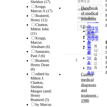
정확도순
Sheldon
(17)
Krupp,
Handbook
내림차순
Marcus A
(17)
정확도
of medical
Brainerd,
순
10개씩 출력
treatment
내림차순
Henry
(12)
인기도
Chatton,
순
조회
Chatton
10개씩
Milton John
Jones
연도순
출력
(11)
Medical
제목순
20개씩
Krupp,
저자순
Marcus
출력
복
발행기
Abraham
(6)
30개씩
사/
관순
Sanazaro,
출력
대
Paul J
(6)
50개씩
출
2
Brainerd,
출력
신
Henry Dean
청
100개씩
(6)
출력
edited by
Current
Milton J.
medical
Chatton,
diagnosis
Sheldon
and
Margen [and]
treatment :
Henry
Brainerd
(5)
1980
by Marcus