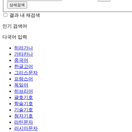
상세검색
결과 내 재검색
인기 검색어
다국어 입력
히라가나
가타카나
중국어
한글고어
그리스문자
프랑스어
독일어
히브리어
괄호기호
학술기호
기술기호
첨자기호
라틴문자
러시아문자