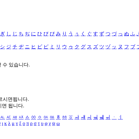
ぎ
し
じ
ち
ぢ
に
ひ
び
ぴ
み
り
う
ぅ
く
ぐ
す
ず
つ
づ
っ
ぬ
ふ
シ
ジ
チ
ヂ
ニ
ヒ
ビ
ピ
ミ
リ
ウ
ゥ
ク
グ
ス
ズ
ツ
ヅ
ッ
ヌ
フ
ブ
할 수 있습니다.
누르시면됩니다.
시면 됩니다.
ㅻ
ㅼ
ㅽ
ㅾ
ㅿ
ㆀ
ㆁ
ㆂ
ㆃ
ㆄ
ㆅ
ㆆ
ㆇ
ㆈ
ㆉ
ㆊ
ㆋ
ㆌ
ㆍ
ㆎ
θ
ι
κ
λ
μ
ν
ξ
ο
π
ρ
σ
τ
υ
φ
χ
ψ
ω