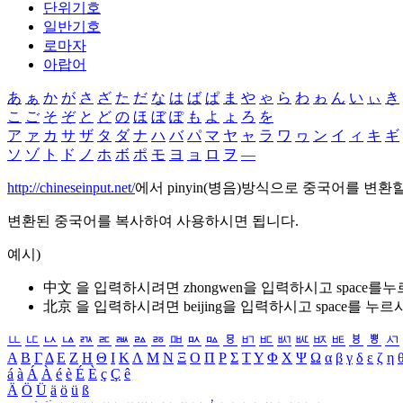
단위기호
일반기호
로마자
아랍어
あ
ぁ
か
が
さ
ざ
た
だ
な
は
ば
ぱ
ま
や
ゃ
ら
わ
ゎ
ん
い
ぃ
き
こ
ご
そ
ぞ
と
ど
の
ほ
ぼ
ぽ
も
よ
ょ
ろ
を
ア
ァ
カ
サ
ザ
タ
ダ
ナ
ハ
バ
パ
マ
ヤ
ャ
ラ
ワ
ヮ
ン
イ
ィ
キ
ギ
ソ
ゾ
ト
ド
ノ
ホ
ボ
ポ
モ
ヨ
ョ
ロ
ヲ
―
http://chineseinput.net/
에서 pinyin(병음)방식으로 중국어를 변환
변환된 중국어를 복사하여 사용하시면 됩니다.
예시)
中文 을 입력하시려면
zhongwen
을 입력하시고 space를
北京 을 입력하시려면
beijing
을 입력하시고 space를 누르
ㅥ
ㅦ
ㅧ
ㅨ
ㅩ
ㅪ
ㅫ
ㅬ
ㅭ
ㅮ
ㅯ
ㅰ
ㅱ
ㅲ
ㅳ
ㅴ
ㅵ
ㅶ
ㅷ
ㅸ
ㅹ
ㅺ
Α
Β
Γ
Δ
Ε
Ζ
Η
Θ
Ι
Κ
Λ
Μ
Ν
Ξ
Ο
Π
Ρ
Σ
Τ
Υ
Φ
Χ
Ψ
Ω
α
β
γ
δ
ε
ζ
η
á
à
Á
À
é
è
É
È
ç
Ç
ê
Ä
Ö
Ü
ä
ö
ü
ß