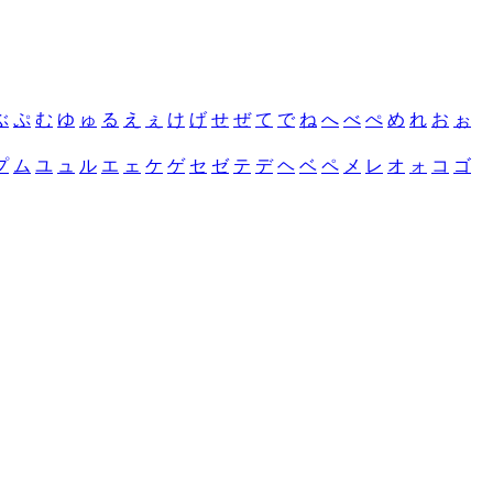
ぶ
ぷ
む
ゆ
ゅ
る
え
ぇ
け
げ
せ
ぜ
て
で
ね
へ
べ
ぺ
め
れ
お
ぉ
プ
ム
ユ
ュ
ル
エ
ェ
ケ
ゲ
セ
ゼ
テ
デ
ヘ
ベ
ペ
メ
レ
オ
ォ
コ
ゴ