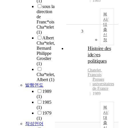
(1)
1985
sous la
direction
복
de
사/
Franc*ois
대
Cha*telet
출
3
(1)
신
Albert
청
Cha*telet,
Histoire des
Bernard
Philippe
ide>es
Groslier
politiques
(1)
Chatelet,
Cha*telet,
Francois
Albert
(1)
Presses
universitaires
발행연도
de France
1989
1989
(1)
1985
(1)
복
사/
1979
대
(1)
출
작성언어
신