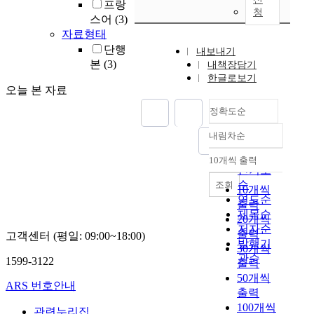
프랑
청
스어
(3)
자료형태
단행
내보내기
본
(3)
내책장담기
한글로보기
오늘 본 자료
정확도순
내림차순
정확도
순
10개씩 출력
내림차순
인기도
순
조회
10개씩
연도순
출력
제목순
20개씩
저자순
출력
고객센터 (평일: 09:00~18:00)
발행기
30개씩
관순
1599-3122
출력
50개씩
ARS 번호안내
출력
100개씩
관련누리집