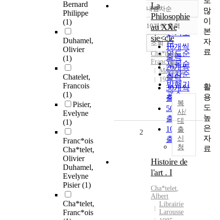
로
Bernard
La
내림차순
많
정확도
Philippe
Philosophie
이
(1)
순
10개씩 출력
au XXe
내림차순
본
인기도
sie<cle
Duhamel,
자
순
조회
10개씩
Olivier
료
연도순
Cha*telet
,
출력
(1)
Franc*ois
제목순
20개씩
Marabout
저자순
Chatelet,
출력
1979
발행기
Francois
활
30개씩
(1)
관순
용
출력
복
Pisier,
도
50개씩
사/
Evelyne
높
출력
대
(1)
은
100개씩
출
2
자
신
출력
Franc*ois
청
료
Cha*telet,
Olivier
Histoire de
Duhamel,
l'art . I
Evelyne
Pisier
(1)
Cha*telet
,
Albert
Cha*telet,
Librairie
Franc*ois
Larousse