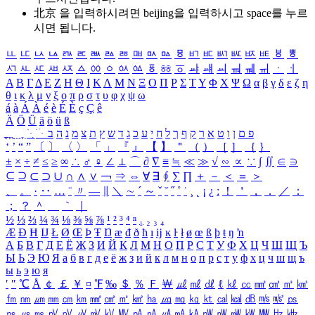
北京 을 입력하시려면
beijing
을 입력하시고 space를 누르
시면 됩니다.
ㅥ
ㅦ
ㅧ
ㅨ
ㅩ
ㅪ
ㅫ
ㅬ
ㅭ
ㅮ
ㅯ
ㅰ
ㅱ
ㅲ
ㅳ
ㅴ
ㅵ
ㅶ
ㅷ
ㅸ
ㅹ
ㅺ
ㅻ
ㅼ
ㅽ
ㅾ
ㅿ
ㆀ
ㆁ
ㆂ
ㆃ
ㆄ
ㆅ
ㆆ
ㆇ
ㆈ
ㆉ
ㆊ
ㆋ
ㆌ
ㆍ
ㆎ
Α
Β
Γ
Δ
Ε
Ζ
Η
Θ
Ι
Κ
Λ
Μ
Ν
Ξ
Ο
Π
Ρ
Σ
Τ
Υ
Φ
Χ
Ψ
Ω
α
β
γ
δ
ε
ζ
η
θ
ι
κ
λ
μ
ν
ξ
ο
π
ρ
σ
τ
υ
φ
χ
ψ
ω
á
à
Á
À
é
è
É
È
ç
Ç
ê
Ä
Ö
Ü
ä
ö
ü
ß
ְ
ֳ
ֲ
ֱ
ָ
ַ
ֵ
ֶ
ִ
ֹ
ּ
ֻ
ׂ
ׁ
ּ
ב
ה
נ
מ
צ
ת
ץ
ש
ד
ג
כ
ע
י
ח
ל
ך
ף
ק
ר
א
ט
ו
ן
ם
פ
‘
’
“
”
〔
〕
〈
〉
「
」
『
』
【
】
＂
（
）
［
］
｛
｝
±
×
÷
≠
≤
≥
∞
∴
♂
♀
∠
⊥
⌒
∂
∇
≡
≒
≪
≫
√
∽
∝
∵
∫
∬
∈
∋
⊆
⊇
⊂
⊃
∪
∩
∧
∨
￢
⇒
⇔
∀
∃
∮
∑
∏
＋
－
＜
＝
＞
、
。
·
‥
…
¨
〃
―
∥
＼
∼
´
～
ˇ
˘
˝
˚
˙
¸
˛
¡
¿
ː
！
＇
，
．
／
：
；
？
＾
＿
｀
｜
½
⅓
⅔
¼
¾
⅛
⅜
⅝
⅞
¹
²
³
⁴
ⁿ
₁
₂
₃
₄
Æ
Ð
Ħ
Ĳ
Ł
Ø
Œ
Þ
Ŧ
Ŋ
æ
đ
ð
ħ
ı
ĳ
ĸ
ŀ
ł
ø
œ
ß
þ
ŧ
ŋ
ŉ
А
Б
В
Г
Д
Е
Ё
Ж
З
И
Й
К
Л
М
Н
О
П
Р
С
Т
У
Ф
Х
Ц
Ч
Ш
Щ
Ъ
Ы
Ь
Э
Ю
Я
а
б
в
г
д
е
ё
ж
з
и
й
к
л
м
н
о
п
р
с
т
у
ф
х
ц
ч
ш
щ
ъ
ы
ь
э
ю
я
′
″
℃
Å
￠
￡
￥
¤
℉
‰
＄
％
Ｆ
￦
㎕
㎖
㎗
ℓ
㎘
㏄
㎣
㎤
㎥
㎦
㎙
㎚
㎛
㎜
㎝
㎞
㎟
㎠
㎡
㎢
㏊
㎍
㎎
㎏
㏏
㎈
㎉
㏈
㎧
㎨
㎰
㎱
㎲
㎳
㎴
㎵
㎶
㎷
㎸
㎹
㎀
㎁
㎂
㎃
㎄
㎺
㎻
㎽
㎾
㎿
㎐
㎑