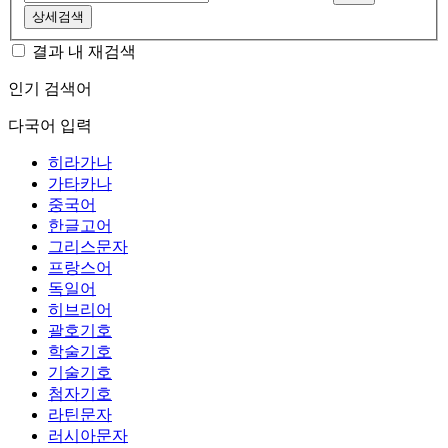
상세검색
결과 내 재검색
인기 검색어
다국어 입력
히라가나
가타카나
중국어
한글고어
그리스문자
프랑스어
독일어
히브리어
괄호기호
학술기호
기술기호
첨자기호
라틴문자
러시아문자