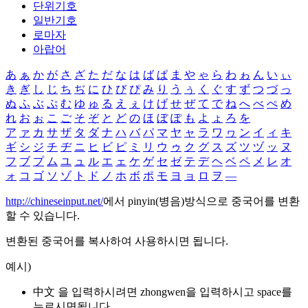
단위기호
일반기호
로마자
아랍어
あ
ぁ
か
が
さ
ざ
た
だ
な
は
ば
ぱ
ま
や
ゃ
ら
わ
ゎ
ん
い
ぃ
き
ぎ
し
じ
ち
ぢ
に
ひ
び
ぴ
み
り
う
ぅ
く
ぐ
す
ず
つ
づ
っ
ぬ
ふ
ぶ
ぷ
む
ゆ
ゅ
る
え
ぇ
け
げ
せ
ぜ
て
で
ね
へ
べ
ぺ
め
れ
お
ぉ
こ
ご
そ
ぞ
と
ど
の
ほ
ぼ
ぽ
も
よ
ょ
ろ
を
ア
ァ
カ
サ
ザ
タ
ダ
ナ
ハ
バ
パ
マ
ヤ
ャ
ラ
ワ
ヮ
ン
イ
ィ
キ
ギ
シ
ジ
チ
ヂ
ニ
ヒ
ビ
ピ
ミ
リ
ウ
ゥ
ク
グ
ス
ズ
ツ
ヅ
ッ
ヌ
フ
ブ
プ
ム
ユ
ュ
ル
エ
ェ
ケ
ゲ
セ
ゼ
テ
デ
ヘ
ベ
ペ
メ
レ
オ
ォ
コ
ゴ
ソ
ゾ
ト
ド
ノ
ホ
ボ
ポ
モ
ヨ
ョ
ロ
ヲ
―
http://chineseinput.net/
에서 pinyin(병음)방식으로 중국어를 변환
할 수 있습니다.
변환된 중국어를 복사하여 사용하시면 됩니다.
예시)
中文 을 입력하시려면
zhongwen
을 입력하시고 space를
누르시면됩니다.