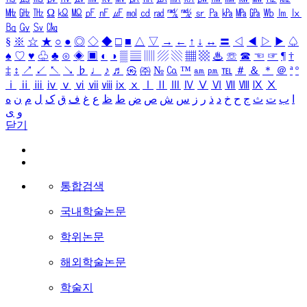
㎒
㎓
㎔
Ω
㏀
㏁
㎊
㎋
㎌
㏖
㏅
㎭
㎮
㎯
㏛
㎩
㎪
㎫
㎬
㏝
㏐
㏓
㏃
㏉
㏜
㏆
§
※
☆
★
○
●
◎
◇
◆
□
■
△
▽
→
←
↑
↓
↔
〓
◁
◀
▷
▶
♤
♠
♡
♥
♧
♣
⊙
◈
▣
◐
◑
▒
▤
▥
▨
▧
▦
▩
♨
☏
☎
☜
☞
¶
†
‡
↕
↗
↙
↖
↘
♭
♩
♪
♬
㉿
㈜
№
㏇
™
㏂
㏘
℡
＃
＆
＊
＠
ª
º
ⅰ
ⅱ
ⅲ
ⅳ
ⅴ
ⅵ
ⅶ
ⅷ
ⅸ
ⅹ
Ⅰ
Ⅱ
Ⅲ
Ⅳ
Ⅴ
Ⅵ
Ⅶ
Ⅷ
Ⅸ
Ⅹ
ا
ب
ت
ث
ج
ح
خ
د
ذ
ر
ز
س
ش
ص
ض
ط
ظ
ع
غ
ف
ق
ک
ل
م
ن
ه
و
ی
닫기
통합검색
국내학술논문
학위논문
해외학술논문
학술지