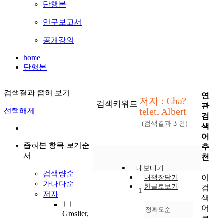
단행본
연구보고서
공개강의
home
단행본
검색결과 좁혀 보기
연
저자 : Cha?
검색키워드
관
telet, Albert
선택해제
검
(검색결과
3
건)
색
어
좁혀본 항목 보기순
추
서
천
내보내기
검색량순
이
내책장담기
가나다순
한글로보기
검
1
저자
색
어
정확도순
Groslier,