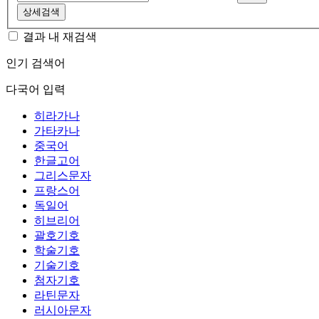
상세검색
결과 내 재검색
인기 검색어
다국어 입력
히라가나
가타카나
중국어
한글고어
그리스문자
프랑스어
독일어
히브리어
괄호기호
학술기호
기술기호
첨자기호
라틴문자
러시아문자