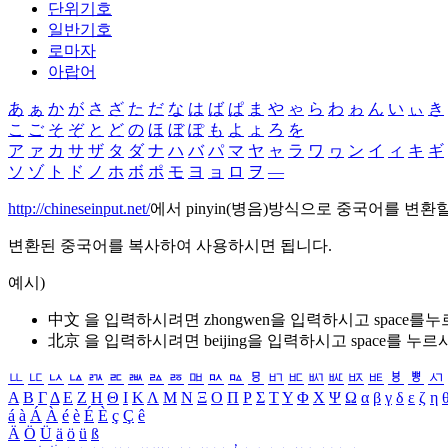
단위기호
일반기호
로마자
아랍어
あ
ぁ
か
が
さ
ざ
た
だ
な
は
ば
ぱ
ま
や
ゃ
ら
わ
ゎ
ん
い
ぃ
き
こ
ご
そ
ぞ
と
ど
の
ほ
ぼ
ぽ
も
よ
ょ
ろ
を
ア
ァ
カ
サ
ザ
タ
ダ
ナ
ハ
バ
パ
マ
ヤ
ャ
ラ
ワ
ヮ
ン
イ
ィ
キ
ギ
ソ
ゾ
ト
ド
ノ
ホ
ボ
ポ
モ
ヨ
ョ
ロ
ヲ
―
http://chineseinput.net/
에서 pinyin(병음)방식으로 중국어를 변환
변환된 중국어를 복사하여 사용하시면 됩니다.
예시)
中文 을 입력하시려면
zhongwen
을 입력하시고 space를
北京 을 입력하시려면
beijing
을 입력하시고 space를 누르
ㅥ
ㅦ
ㅧ
ㅨ
ㅩ
ㅪ
ㅫ
ㅬ
ㅭ
ㅮ
ㅯ
ㅰ
ㅱ
ㅲ
ㅳ
ㅴ
ㅵ
ㅶ
ㅷ
ㅸ
ㅹ
ㅺ
Α
Β
Γ
Δ
Ε
Ζ
Η
Θ
Ι
Κ
Λ
Μ
Ν
Ξ
Ο
Π
Ρ
Σ
Τ
Υ
Φ
Χ
Ψ
Ω
α
β
γ
δ
ε
ζ
η
á
à
Á
À
é
è
É
È
ç
Ç
ê
Ä
Ö
Ü
ä
ö
ü
ß