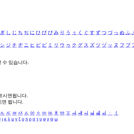
ぎ
し
じ
ち
ぢ
に
ひ
び
ぴ
み
り
う
ぅ
く
ぐ
す
ず
つ
づ
っ
ぬ
ふ
シ
ジ
チ
ヂ
ニ
ヒ
ビ
ピ
ミ
リ
ウ
ゥ
ク
グ
ス
ズ
ツ
ヅ
ッ
ヌ
フ
ブ
할 수 있습니다.
누르시면됩니다.
시면 됩니다.
ㅻ
ㅼ
ㅽ
ㅾ
ㅿ
ㆀ
ㆁ
ㆂ
ㆃ
ㆄ
ㆅ
ㆆ
ㆇ
ㆈ
ㆉ
ㆊ
ㆋ
ㆌ
ㆍ
ㆎ
θ
ι
κ
λ
μ
ν
ξ
ο
π
ρ
σ
τ
υ
φ
χ
ψ
ω