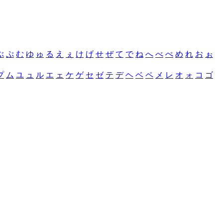
ぶ
ぷ
む
ゆ
ゅ
る
え
ぇ
け
げ
せ
ぜ
て
で
ね
へ
べ
ぺ
め
れ
お
ぉ
プ
ム
ユ
ュ
ル
エ
ェ
ケ
ゲ
セ
ゼ
テ
デ
ヘ
ベ
ペ
メ
レ
オ
ォ
コ
ゴ