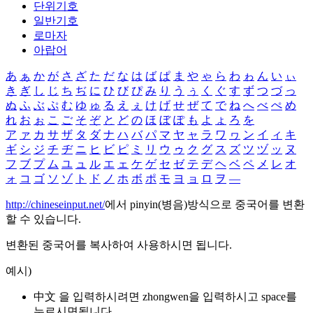
단위기호
일반기호
로마자
아랍어
あ
ぁ
か
が
さ
ざ
た
だ
な
は
ば
ぱ
ま
や
ゃ
ら
わ
ゎ
ん
い
ぃ
き
ぎ
し
じ
ち
ぢ
に
ひ
び
ぴ
み
り
う
ぅ
く
ぐ
す
ず
つ
づ
っ
ぬ
ふ
ぶ
ぷ
む
ゆ
ゅ
る
え
ぇ
け
げ
せ
ぜ
て
で
ね
へ
べ
ぺ
め
れ
お
ぉ
こ
ご
そ
ぞ
と
ど
の
ほ
ぼ
ぽ
も
よ
ょ
ろ
を
ア
ァ
カ
サ
ザ
タ
ダ
ナ
ハ
バ
パ
マ
ヤ
ャ
ラ
ワ
ヮ
ン
イ
ィ
キ
ギ
シ
ジ
チ
ヂ
ニ
ヒ
ビ
ピ
ミ
リ
ウ
ゥ
ク
グ
ス
ズ
ツ
ヅ
ッ
ヌ
フ
ブ
プ
ム
ユ
ュ
ル
エ
ェ
ケ
ゲ
セ
ゼ
テ
デ
ヘ
ベ
ペ
メ
レ
オ
ォ
コ
ゴ
ソ
ゾ
ト
ド
ノ
ホ
ボ
ポ
モ
ヨ
ョ
ロ
ヲ
―
http://chineseinput.net/
에서 pinyin(병음)방식으로 중국어를 변환
할 수 있습니다.
변환된 중국어를 복사하여 사용하시면 됩니다.
예시)
中文 을 입력하시려면
zhongwen
을 입력하시고 space를
누르시면됩니다.