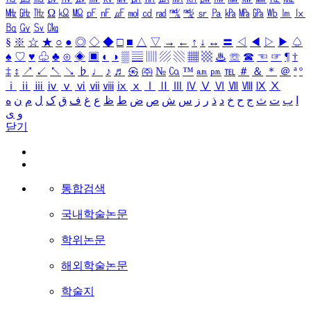
㎒
㎓
㎔
Ω
㏀
㏁
㎊
㎋
㎌
㏖
㏅
㎭
㎮
㎯
㏛
㎩
㎪
㎫
㎬
㏝
㏐
㏓
㏃
㏉
㏜
㏆
§
※
☆
★
○
●
◎
◇
◆
□
■
△
▽
→
←
↑
↓
↔
〓
◁
◀
▷
▶
♤
♠
♡
♥
♧
♣
⊙
◈
▣
◐
◑
▒
▤
▥
▨
▧
▦
▩
♨
☏
☎
☜
☞
¶
†
‡
↕
↗
↙
↖
↘
♭
♩
♪
♬
㉿
㈜
№
㏇
™
㏂
㏘
℡
＃
＆
＊
＠
ª
º
ⅰ
ⅱ
ⅲ
ⅳ
ⅴ
ⅵ
ⅶ
ⅷ
ⅸ
ⅹ
Ⅰ
Ⅱ
Ⅲ
Ⅳ
Ⅴ
Ⅵ
Ⅶ
Ⅷ
Ⅸ
Ⅹ
ا
ب
ت
ث
ج
ح
خ
د
ذ
ر
ز
س
ش
ص
ض
ط
ظ
ع
غ
ف
ق
ک
ل
م
ن
ه
و
ی
닫기
통합검색
국내학술논문
학위논문
해외학술논문
학술지