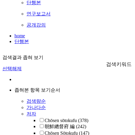
단행본
연구보고서
공개강의
home
단행본
검색결과 좁혀 보기
검색키워드
선택해제
좁혀본 항목 보기순서
검색량순
가나다순
저자
Chōsen sōtokufu
(378)
朝鮮總督府 編
(242)
Chōsen Sōtokufu
(147)