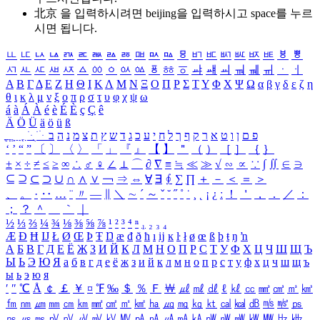
北京 을 입력하시려면
beijing
을 입력하시고 space를 누르
시면 됩니다.
ㅥ
ㅦ
ㅧ
ㅨ
ㅩ
ㅪ
ㅫ
ㅬ
ㅭ
ㅮ
ㅯ
ㅰ
ㅱ
ㅲ
ㅳ
ㅴ
ㅵ
ㅶ
ㅷ
ㅸ
ㅹ
ㅺ
ㅻ
ㅼ
ㅽ
ㅾ
ㅿ
ㆀ
ㆁ
ㆂ
ㆃ
ㆄ
ㆅ
ㆆ
ㆇ
ㆈ
ㆉ
ㆊ
ㆋ
ㆌ
ㆍ
ㆎ
Α
Β
Γ
Δ
Ε
Ζ
Η
Θ
Ι
Κ
Λ
Μ
Ν
Ξ
Ο
Π
Ρ
Σ
Τ
Υ
Φ
Χ
Ψ
Ω
α
β
γ
δ
ε
ζ
η
θ
ι
κ
λ
μ
ν
ξ
ο
π
ρ
σ
τ
υ
φ
χ
ψ
ω
á
à
Á
À
é
è
É
È
ç
Ç
ê
Ä
Ö
Ü
ä
ö
ü
ß
ְ
ֳ
ֲ
ֱ
ָ
ַ
ֵ
ֶ
ִ
ֹ
ּ
ֻ
ׂ
ׁ
ּ
ב
ה
נ
מ
צ
ת
ץ
ש
ד
ג
כ
ע
י
ח
ל
ך
ף
ק
ר
א
ט
ו
ן
ם
פ
‘
’
“
”
〔
〕
〈
〉
「
」
『
』
【
】
＂
（
）
［
］
｛
｝
±
×
÷
≠
≤
≥
∞
∴
♂
♀
∠
⊥
⌒
∂
∇
≡
≒
≪
≫
√
∽
∝
∵
∫
∬
∈
∋
⊆
⊇
⊂
⊃
∪
∩
∧
∨
￢
⇒
⇔
∀
∃
∮
∑
∏
＋
－
＜
＝
＞
、
。
·
‥
…
¨
〃
―
∥
＼
∼
´
～
ˇ
˘
˝
˚
˙
¸
˛
¡
¿
ː
！
＇
，
．
／
：
；
？
＾
＿
｀
｜
½
⅓
⅔
¼
¾
⅛
⅜
⅝
⅞
¹
²
³
⁴
ⁿ
₁
₂
₃
₄
Æ
Ð
Ħ
Ĳ
Ł
Ø
Œ
Þ
Ŧ
Ŋ
æ
đ
ð
ħ
ı
ĳ
ĸ
ŀ
ł
ø
œ
ß
þ
ŧ
ŋ
ŉ
А
Б
В
Г
Д
Е
Ё
Ж
З
И
Й
К
Л
М
Н
О
П
Р
С
Т
У
Ф
Х
Ц
Ч
Ш
Щ
Ъ
Ы
Ь
Э
Ю
Я
а
б
в
г
д
е
ё
ж
з
и
й
к
л
м
н
о
п
р
с
т
у
ф
х
ц
ч
ш
щ
ъ
ы
ь
э
ю
я
′
″
℃
Å
￠
￡
￥
¤
℉
‰
＄
％
Ｆ
￦
㎕
㎖
㎗
ℓ
㎘
㏄
㎣
㎤
㎥
㎦
㎙
㎚
㎛
㎜
㎝
㎞
㎟
㎠
㎡
㎢
㏊
㎍
㎎
㎏
㏏
㎈
㎉
㏈
㎧
㎨
㎰
㎱
㎲
㎳
㎴
㎵
㎶
㎷
㎸
㎹
㎀
㎁
㎂
㎃
㎄
㎺
㎻
㎽
㎾
㎿
㎐
㎑