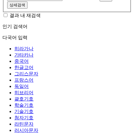
상세검색
결과 내 재검색
인기 검색어
다국어 입력
히라가나
가타카나
중국어
한글고어
그리스문자
프랑스어
독일어
히브리어
괄호기호
학술기호
기술기호
첨자기호
라틴문자
러시아문자