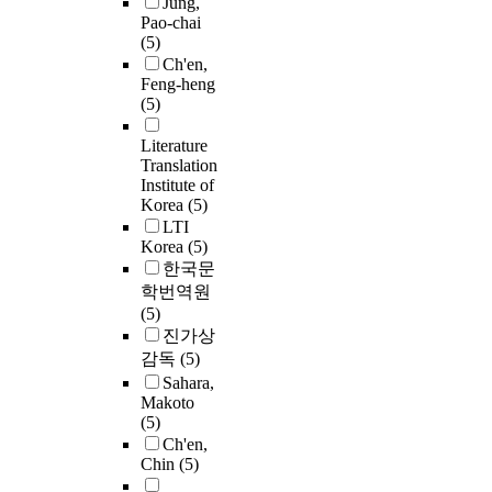
Jung,
Pao-chai
(5)
Ch'en,
Feng-heng
(5)
Literature
Translation
Institute of
Korea
(5)
LTI
Korea
(5)
한국문
학번역원
(5)
진가상
감독
(5)
Sahara,
Makoto
(5)
Ch'en,
Chin
(5)