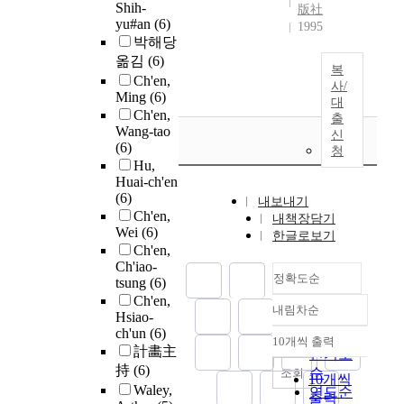
Shih-
版社
yu#an
(6)
1995
박해당
옮김
(6)
복
Ch'en,
사/
Ming
(6)
대
Ch'en,
출
Wang-tao
신
(6)
청
Hu,
Huai-ch'en
(6)
내보내기
Ch'en,
내책장담기
Wei
(6)
한글로보기
Ch'en,
Ch'iao-
정확도순
tsung
(6)
Ch'en,
내림차순
정확도
Hsiao-
ch'un
(6)
순
10개씩 출력
내림차순
計畵主
인기도
持
(6)
순
조회
10개씩
Waley,
연도순
출력