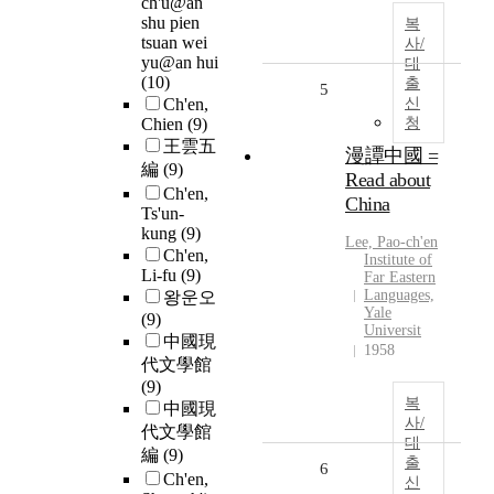
ch'u@an
shu pien
복
tsuan wei
사/
yu@an hui
대
(10)
출
5
Ch'en,
신
Chien
(9)
청
王雲五
漫譚中國 =
編
(9)
Read about
Ch'en,
China
Ts'un-
kung
(9)
Lee, Pao-
ch'en
Ch'en,
Institute of
Li-fu
(9)
Far Eastern
Languages,
왕운오
Yale
(9)
Universit
中國現
1958
代文學館
(9)
복
中國現
사/
代文學館
대
編
(9)
출
6
Ch'en,
신