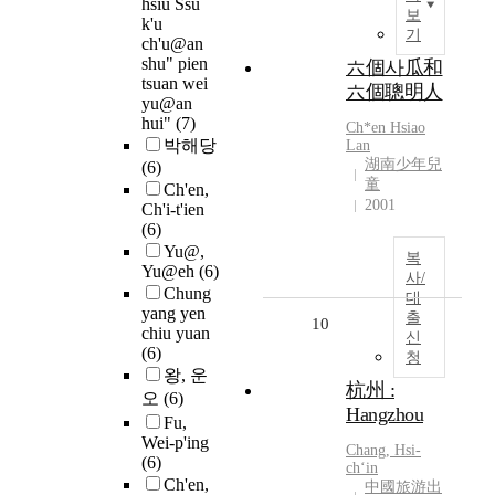
hsiu Ssu
보
k'u
기
ch'u@an
shu" pien
六個사瓜和
tsuan wei
六個聰明人
yu@an
hui"
(7)
Ch
*
en
Hsiao
박해당
Lan
湖南少年兒
(6)
童
Ch'en,
2001
Ch'i-t'ien
(6)
Yu@,
복
Yu@eh
(6)
사/
Chung
대
yang yen
출
10
chiu yuan
신
(6)
청
왕, 운
杭州 :
오
(6)
Hangzhou
Fu,
Wei-p'ing
Chang, Hsi-
(6)
ch
ʻin
Ch'en,
中國旅游出