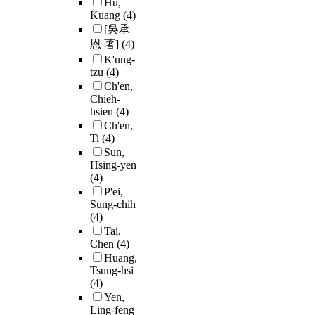
Hu,
Kuang
(4)
[吳承
恩 著]
(4)
K'ung-
tzu
(4)
Ch'en,
Chieh-
hsien
(4)
Ch'en,
Ti
(4)
Sun,
Hsing-yen
(4)
P'ei,
Sung-chih
(4)
Tai,
Chen
(4)
Huang,
Tsung-hsi
(4)
Yen,
Ling-feng