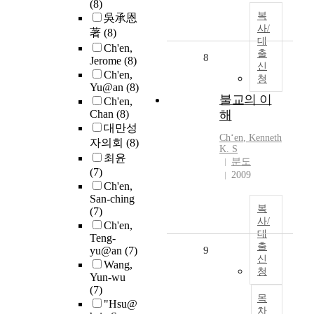
(8)
복
吳承恩
사/
著
(8)
대
Ch'en,
출
8
Jerome
(8)
신
Ch'en,
청
Yu@an
(8)
불교의 이
Ch'en,
Chan
(8)
해
대만성
Ch
ʻ
en
, Kenneth
자의회
(8)
K. S
최윤
분도
(7)
2009
Ch'en,
San-ching
복
(7)
사/
Ch'en,
대
Teng-
출
yu@an
(7)
9
신
Wang,
청
Yun-wu
(7)
목
"Hsu@
차