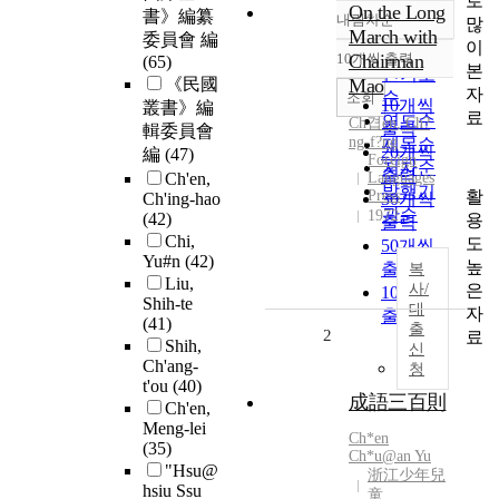
로
On the Long
書》編纂
내림차순
많
정확도
March with
委員會 編
이
순
10개씩 출력
Chairman
(65)
내림차순
본
인기도
《民國
Mao
자
순
조회
10개씩
叢書》編
료
연도순
Ch
겹
en
,
Ch
?
출력
輯委員會
ng-f?ng
제목순
20개씩
編
(47)
Foreign
저자순
출력
Ch'en,
Languages
발행기
활
Press
Ch'ing-hao
30개씩
관순
1972
(42)
용
출력
Chi,
도
50개씩
Yu#n
(42)
높
출력
복
Liu,
은
사/
100개씩
Shih-te
대
자
출력
(41)
출
2
료
Shih,
신
Ch'ang-
청
t'ou
(40)
成語三百則
Ch'en,
Meng-lei
Ch
*
en
(35)
Ch
*u@an Yu
"Hsu@
浙江少年兒
hsiu Ssu
童