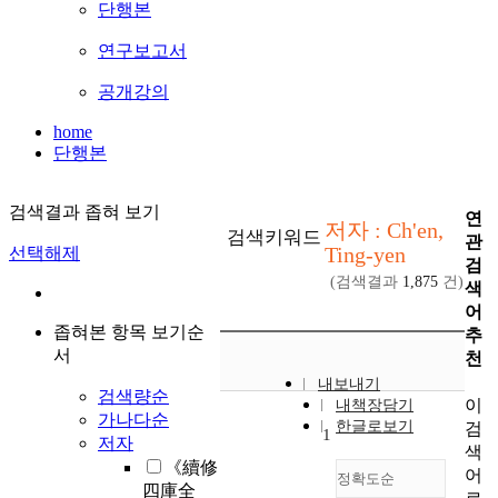
단행본
연구보고서
공개강의
home
단행본
검색결과 좁혀 보기
연
저자 : Ch'en,
검색키워드
관
Ting-yen
선택해제
검
(검색결과
1,875
건)
색
어
좁혀본 항목 보기순
추
서
천
내보내기
검색량순
이
내책장담기
가나다순
한글로보기
검
1
저자
색
《續修
어
정확도순
四庫全