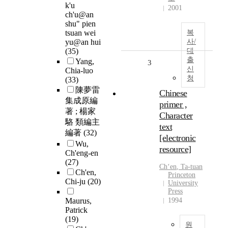
k'u
2001
ch'u@an
shu" pien
tsuan wei
복
yu@an hui
사/
(35)
대
출
Yang,
3
신
Chia-luo
청
(33)
陳夢雷
Chinese
集成原編
primer ,
著 ; 楊家
Character
駱 類編主
text
編著
(32)
[electronic
Wu,
resource]
Ch'eng-en
(27)
Ch
ʻ
en
, Ta-tuan
Ch'en,
Princeton
Chi-ju
(20)
University
Press
Maurus,
1994
Patrick
(19)
원