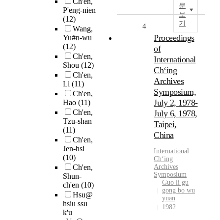
Ch'en,
문
P'eng-nien
보
(12)
기
4
Wang,
Proceedings
Yu#n-wu
(12)
of
Ch'en,
International
Shou
(12)
Chʻing
Ch'en,
Archives
Li
(11)
Symposium,
Ch'en,
July 2, 1978-
Hao
(11)
Ch'en,
July 6, 1978,
Tzu-shan
Taipei,
(11)
China
Ch'en,
Jen-hsi
International
(10)
Ch
ʻing
Ch'en,
Archives
Symposium
Shun-
Guo li gu
ch'en
(10)
gong bo wu
Hsu@
yuan
hsiu ssu
1982
k'u