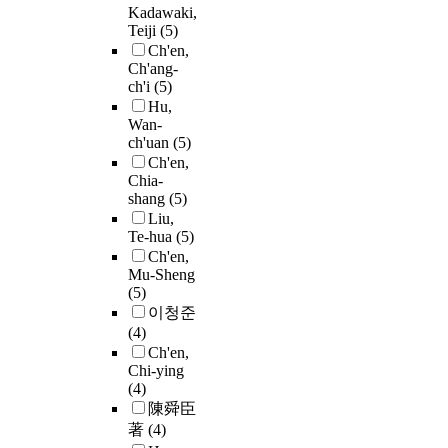
Kadawaki,
Teiji
(5)
Ch'en,
Ch'ang-
ch'i
(5)
Hu,
Wan-
ch'uan
(5)
Ch'en,
Chia-
shang
(5)
Liu,
Te-hua
(5)
Ch'en,
Mu-Sheng
(5)
이청준
(4)
Ch'en,
Chi-ying
(4)
陳舜臣
著
(4)