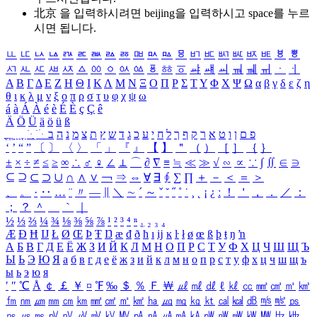
北京 을 입력하시려면
beijing
을 입력하시고 space를 누르
시면 됩니다.
ㅥ
ㅦ
ㅧ
ㅨ
ㅩ
ㅪ
ㅫ
ㅬ
ㅭ
ㅮ
ㅯ
ㅰ
ㅱ
ㅲ
ㅳ
ㅴ
ㅵ
ㅶ
ㅷ
ㅸ
ㅹ
ㅺ
ㅻ
ㅼ
ㅽ
ㅾ
ㅿ
ㆀ
ㆁ
ㆂ
ㆃ
ㆄ
ㆅ
ㆆ
ㆇ
ㆈ
ㆉ
ㆊ
ㆋ
ㆌ
ㆍ
ㆎ
Α
Β
Γ
Δ
Ε
Ζ
Η
Θ
Ι
Κ
Λ
Μ
Ν
Ξ
Ο
Π
Ρ
Σ
Τ
Υ
Φ
Χ
Ψ
Ω
α
β
γ
δ
ε
ζ
η
θ
ι
κ
λ
μ
ν
ξ
ο
π
ρ
σ
τ
υ
φ
χ
ψ
ω
á
à
Á
À
é
è
É
È
ç
Ç
ê
Ä
Ö
Ü
ä
ö
ü
ß
ְ
ֳ
ֲ
ֱ
ָ
ַ
ֵ
ֶ
ִ
ֹ
ּ
ֻ
ׂ
ׁ
ּ
ב
ה
נ
מ
צ
ת
ץ
ש
ד
ג
כ
ע
י
ח
ל
ך
ף
ק
ר
א
ט
ו
ן
ם
פ
‘
’
“
”
〔
〕
〈
〉
「
」
『
』
【
】
＂
（
）
［
］
｛
｝
±
×
÷
≠
≤
≥
∞
∴
♂
♀
∠
⊥
⌒
∂
∇
≡
≒
≪
≫
√
∽
∝
∵
∫
∬
∈
∋
⊆
⊇
⊂
⊃
∪
∩
∧
∨
￢
⇒
⇔
∀
∃
∮
∑
∏
＋
－
＜
＝
＞
、
。
·
‥
…
¨
〃
―
∥
＼
∼
´
～
ˇ
˘
˝
˚
˙
¸
˛
¡
¿
ː
！
＇
，
．
／
：
；
？
＾
＿
｀
｜
½
⅓
⅔
¼
¾
⅛
⅜
⅝
⅞
¹
²
³
⁴
ⁿ
₁
₂
₃
₄
Æ
Ð
Ħ
Ĳ
Ł
Ø
Œ
Þ
Ŧ
Ŋ
æ
đ
ð
ħ
ı
ĳ
ĸ
ŀ
ł
ø
œ
ß
þ
ŧ
ŋ
ŉ
А
Б
В
Г
Д
Е
Ё
Ж
З
И
Й
К
Л
М
Н
О
П
Р
С
Т
У
Ф
Х
Ц
Ч
Ш
Щ
Ъ
Ы
Ь
Э
Ю
Я
а
б
в
г
д
е
ё
ж
з
и
й
к
л
м
н
о
п
р
с
т
у
ф
х
ц
ч
ш
щ
ъ
ы
ь
э
ю
я
′
″
℃
Å
￠
￡
￥
¤
℉
‰
＄
％
Ｆ
￦
㎕
㎖
㎗
ℓ
㎘
㏄
㎣
㎤
㎥
㎦
㎙
㎚
㎛
㎜
㎝
㎞
㎟
㎠
㎡
㎢
㏊
㎍
㎎
㎏
㏏
㎈
㎉
㏈
㎧
㎨
㎰
㎱
㎲
㎳
㎴
㎵
㎶
㎷
㎸
㎹
㎀
㎁
㎂
㎃
㎄
㎺
㎻
㎽
㎾
㎿
㎐
㎑