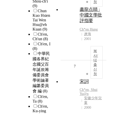
Shou-ch'i
청
(9)
畵龍点睛 :
Chun
中國文學批
Kuo Hsien
Tai Wen
評指要
Hsu@eh
Kuan
(9)
Ch
*
en
Hung
Ch'en,
遼海
Ch'un
(8)
2001
Ch'en, I
(8)
복
中華民
사/
國各界紀
대
念國父百
출
7
年誕辰籌
신
청
備委員會
學術論著
宋詞
編纂委員
Ch
*
en
, Shui
會 編
(8)
Yu@n
Ch'en,
安徽少年兒
Ta
(8)
童
Ch'en,
2000
Ku-ying