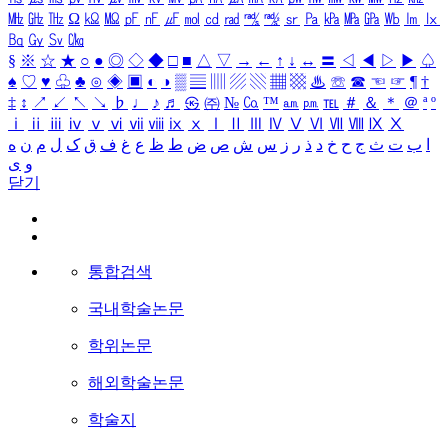
㎒
㎓
㎔
Ω
㏀
㏁
㎊
㎋
㎌
㏖
㏅
㎭
㎮
㎯
㏛
㎩
㎪
㎫
㎬
㏝
㏐
㏓
㏃
㏉
㏜
㏆
§
※
☆
★
○
●
◎
◇
◆
□
■
△
▽
→
←
↑
↓
↔
〓
◁
◀
▷
▶
♤
♠
♡
♥
♧
♣
⊙
◈
▣
◐
◑
▒
▤
▥
▨
▧
▦
▩
♨
☏
☎
☜
☞
¶
†
‡
↕
↗
↙
↖
↘
♭
♩
♪
♬
㉿
㈜
№
㏇
™
㏂
㏘
℡
＃
＆
＊
＠
ª
º
ⅰ
ⅱ
ⅲ
ⅳ
ⅴ
ⅵ
ⅶ
ⅷ
ⅸ
ⅹ
Ⅰ
Ⅱ
Ⅲ
Ⅳ
Ⅴ
Ⅵ
Ⅶ
Ⅷ
Ⅸ
Ⅹ
ا
ب
ت
ث
ج
ح
خ
د
ذ
ر
ز
س
ش
ص
ض
ط
ظ
ع
غ
ف
ق
ک
ل
م
ن
ه
و
ی
닫기
통합검색
국내학술논문
학위논문
해외학술논문
학술지