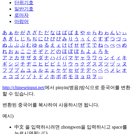
단위기호
일반기호
로마자
아랍어
あ
ぁ
か
が
さ
ざ
た
だ
な
は
ば
ぱ
ま
や
ゃ
ら
わ
ゎ
ん
い
ぃ
き
ぎ
し
じ
ち
ぢ
に
ひ
び
ぴ
み
り
う
ぅ
く
ぐ
す
ず
つ
づ
っ
ぬ
ふ
ぶ
ぷ
む
ゆ
ゅ
る
え
ぇ
け
げ
せ
ぜ
て
で
ね
へ
べ
ぺ
め
れ
お
ぉ
こ
ご
そ
ぞ
と
ど
の
ほ
ぼ
ぽ
も
よ
ょ
ろ
を
ア
ァ
カ
サ
ザ
タ
ダ
ナ
ハ
バ
パ
マ
ヤ
ャ
ラ
ワ
ヮ
ン
イ
ィ
キ
ギ
シ
ジ
チ
ヂ
ニ
ヒ
ビ
ピ
ミ
リ
ウ
ゥ
ク
グ
ス
ズ
ツ
ヅ
ッ
ヌ
フ
ブ
プ
ム
ユ
ュ
ル
エ
ェ
ケ
ゲ
セ
ゼ
テ
デ
ヘ
ベ
ペ
メ
レ
オ
ォ
コ
ゴ
ソ
ゾ
ト
ド
ノ
ホ
ボ
ポ
モ
ヨ
ョ
ロ
ヲ
―
http://chineseinput.net/
에서 pinyin(병음)방식으로 중국어를 변환
할 수 있습니다.
변환된 중국어를 복사하여 사용하시면 됩니다.
예시)
中文 을 입력하시려면
zhongwen
을 입력하시고 space를
누르시면됩니다.