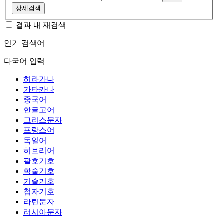
상세검색
결과 내 재검색
인기 검색어
다국어 입력
히라가나
가타카나
중국어
한글고어
그리스문자
프랑스어
독일어
히브리어
괄호기호
학술기호
기술기호
첨자기호
라틴문자
러시아문자