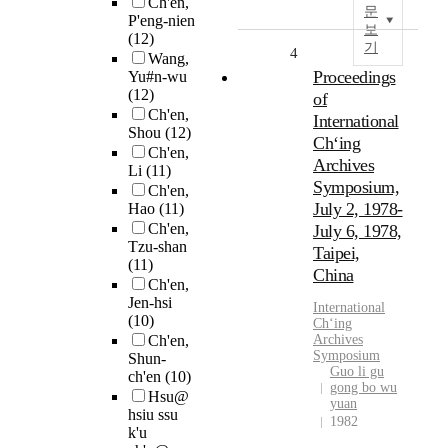
Ch'en,
문
P'eng-nien
보
(12)
기
4
Wang,
Proceedings
Yu#n-wu
(12)
of
Ch'en,
International
Shou
(12)
Chʻing
Ch'en,
Archives
Li
(11)
Symposium,
Ch'en,
July 2, 1978-
Hao
(11)
Ch'en,
July 6, 1978,
Tzu-shan
Taipei,
(11)
China
Ch'en,
Jen-hsi
International
(10)
Ch
ʻing
Ch'en,
Archives
Symposium
Shun-
Guo li gu
ch'en
(10)
gong bo wu
Hsu@
yuan
hsiu ssu
1982
k'u