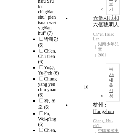
hsiu Ssu
보
k'u
기
ch'u@an
shu" pien
六個사瓜和
tsuan wei
六個聰明人
yu@an
hui"
(7)
Ch
*
en
Hsiao
박해당
Lan
湖南少年兒
(6)
童
Ch'en,
2001
Ch'i-t'ien
(6)
Yu@,
복
Yu@eh
(6)
사/
Chung
대
yang yen
출
10
chiu yuan
신
(6)
청
왕, 운
杭州 :
오
(6)
Hangzhou
Fu,
Wei-p'ing
Chang, Hsi-
(6)
ch
ʻin
Ch'en,
中國旅游出