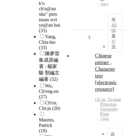
k'u
2001
ch'u@an
shu" pien
tsuan wei
복
yu@an hui
사/
(35)
대
출
Yang,
3
신
Chia-luo
청
(33)
陳夢雷
Chinese
集成原編
primer ,
著 ; 楊家
Character
駱 類編主
text
編著
(32)
[electronic
Wu,
resource]
Ch'eng-en
(27)
Ch
ʻ
en
, Ta-tuan
Ch'en,
Princeton
Chi-ju
(20)
University
Press
Maurus,
1994
Patrick
(19)
원