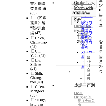
로
On the Long
書》編纂
내림차순
많
정확도
March with
委員會 編
이
순
10개씩 출력
Chairman
(65)
내림차순
본
인기도
《民國
Mao
자
순
조회
10개씩
叢書》編
료
연도순
Ch
겹
en
,
Ch
?
출력
輯委員會
ng-f?ng
제목순
20개씩
編
(47)
Foreign
저자순
출력
Ch'en,
Languages
발행기
활
Press
Ch'ing-hao
30개씩
관순
1972
(42)
용
출력
Chi,
도
50개씩
Yu#n
(42)
높
출력
복
Liu,
은
사/
100개씩
Shih-te
대
자
출력
(41)
출
2
료
Shih,
신
Ch'ang-
청
t'ou
(40)
成語三百則
Ch'en,
Meng-lei
Ch
*
en
(35)
Ch
*u@an Yu
"Hsu@
浙江少年兒
hsiu Ssu
童