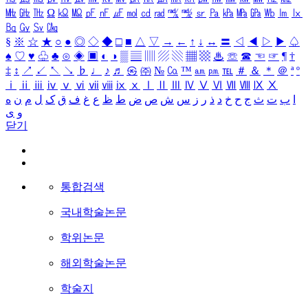
㎒
㎓
㎔
Ω
㏀
㏁
㎊
㎋
㎌
㏖
㏅
㎭
㎮
㎯
㏛
㎩
㎪
㎫
㎬
㏝
㏐
㏓
㏃
㏉
㏜
㏆
§
※
☆
★
○
●
◎
◇
◆
□
■
△
▽
→
←
↑
↓
↔
〓
◁
◀
▷
▶
♤
♠
♡
♥
♧
♣
⊙
◈
▣
◐
◑
▒
▤
▥
▨
▧
▦
▩
♨
☏
☎
☜
☞
¶
†
‡
↕
↗
↙
↖
↘
♭
♩
♪
♬
㉿
㈜
№
㏇
™
㏂
㏘
℡
＃
＆
＊
＠
ª
º
ⅰ
ⅱ
ⅲ
ⅳ
ⅴ
ⅵ
ⅶ
ⅷ
ⅸ
ⅹ
Ⅰ
Ⅱ
Ⅲ
Ⅳ
Ⅴ
Ⅵ
Ⅶ
Ⅷ
Ⅸ
Ⅹ
ا
ب
ت
ث
ج
ح
خ
د
ذ
ر
ز
س
ش
ص
ض
ط
ظ
ع
غ
ف
ق
ک
ل
م
ن
ه
و
ی
닫기
통합검색
국내학술논문
학위논문
해외학술논문
학술지