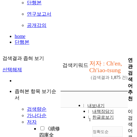
단행본
연구보고서
공개강의
home
단행본
검색결과 좁혀 보기
연
저자 : Ch'en,
검색키워드
관
Ch'iao-tsung
선택해제
검
(검색결과
1,875
건)
색
어
좁혀본 항목 보기순
추
서
천
내보내기
검색량순
이
내책장담기
가나다순
한글로보기
검
1
저자
색
《續修
어
정확도순
四庫全