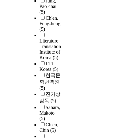
Jung,
Pao-chai
(5)
Ch'en,
Feng-heng
(5)
Literature
Translation
Institute of
Korea
(5)
LTI
Korea
(5)
한국문
학번역원
(5)
진가상
감독
(5)
Sahara,
Makoto
(5)
Ch'en,
Chin
(5)