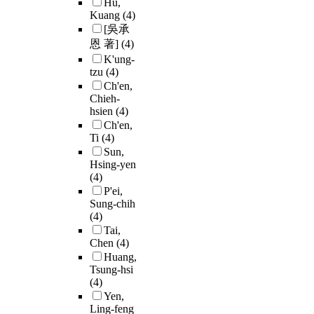
Hu,
Kuang
(4)
[吳承
恩 著]
(4)
K'ung-
tzu
(4)
Ch'en,
Chieh-
hsien
(4)
Ch'en,
Ti
(4)
Sun,
Hsing-yen
(4)
P'ei,
Sung-chih
(4)
Tai,
Chen
(4)
Huang,
Tsung-hsi
(4)
Yen,
Ling-feng