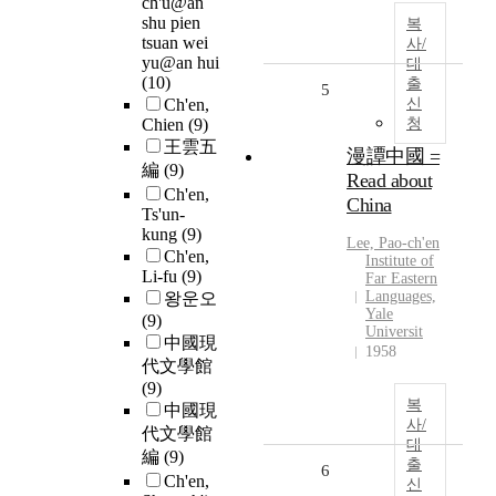
ch'u@an
shu pien
복
tsuan wei
사/
yu@an hui
대
(10)
출
5
Ch'en,
신
Chien
(9)
청
王雲五
漫譚中國 =
編
(9)
Read about
Ch'en,
China
Ts'un-
kung
(9)
Lee, Pao-
ch'en
Ch'en,
Institute of
Li-fu
(9)
Far Eastern
Languages,
왕운오
Yale
(9)
Universit
中國現
1958
代文學館
(9)
복
中國現
사/
代文學館
대
編
(9)
출
6
Ch'en,
신