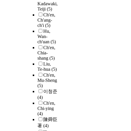
Kadawaki,
Teiji
(5)
Ch'en,
Ch'ang-
ch'i
(5)
Hu,
Wan-
ch'uan
(5)
Ch'en,
Chia-
shang
(5)
Liu,
Te-hua
(5)
Ch'en,
Mu-Sheng
(5)
이청준
(4)
Ch'en,
Chi-ying
(4)
陳舜臣
著
(4)