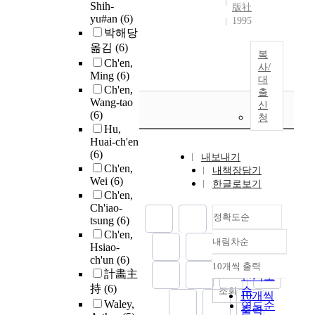
Shih-
版社
yu#an
(6)
1995
박해당
옮김
(6)
복
Ch'en,
사/
Ming
(6)
대
Ch'en,
출
Wang-tao
신
(6)
청
Hu,
Huai-ch'en
(6)
내보내기
Ch'en,
내책장담기
Wei
(6)
한글로보기
Ch'en,
Ch'iao-
정확도순
tsung
(6)
Ch'en,
내림차순
정확도
Hsiao-
ch'un
(6)
순
10개씩 출력
내림차순
計畵主
인기도
持
(6)
순
조회
10개씩
Waley,
연도순
출력