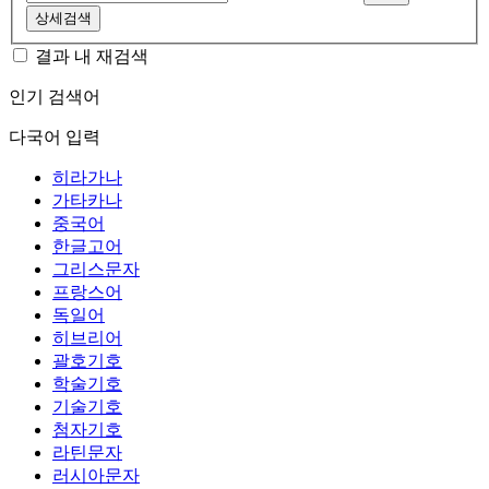
상세검색
결과 내 재검색
인기 검색어
다국어 입력
히라가나
가타카나
중국어
한글고어
그리스문자
프랑스어
독일어
히브리어
괄호기호
학술기호
기술기호
첨자기호
라틴문자
러시아문자