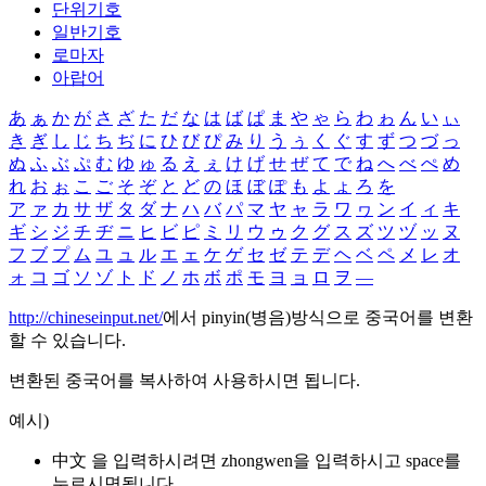
단위기호
일반기호
로마자
아랍어
あ
ぁ
か
が
さ
ざ
た
だ
な
は
ば
ぱ
ま
や
ゃ
ら
わ
ゎ
ん
い
ぃ
き
ぎ
し
じ
ち
ぢ
に
ひ
び
ぴ
み
り
う
ぅ
く
ぐ
す
ず
つ
づ
っ
ぬ
ふ
ぶ
ぷ
む
ゆ
ゅ
る
え
ぇ
け
げ
せ
ぜ
て
で
ね
へ
べ
ぺ
め
れ
お
ぉ
こ
ご
そ
ぞ
と
ど
の
ほ
ぼ
ぽ
も
よ
ょ
ろ
を
ア
ァ
カ
サ
ザ
タ
ダ
ナ
ハ
バ
パ
マ
ヤ
ャ
ラ
ワ
ヮ
ン
イ
ィ
キ
ギ
シ
ジ
チ
ヂ
ニ
ヒ
ビ
ピ
ミ
リ
ウ
ゥ
ク
グ
ス
ズ
ツ
ヅ
ッ
ヌ
フ
ブ
プ
ム
ユ
ュ
ル
エ
ェ
ケ
ゲ
セ
ゼ
テ
デ
ヘ
ベ
ペ
メ
レ
オ
ォ
コ
ゴ
ソ
ゾ
ト
ド
ノ
ホ
ボ
ポ
モ
ヨ
ョ
ロ
ヲ
―
http://chineseinput.net/
에서 pinyin(병음)방식으로 중국어를 변환
할 수 있습니다.
변환된 중국어를 복사하여 사용하시면 됩니다.
예시)
中文 을 입력하시려면
zhongwen
을 입력하시고 space를
누르시면됩니다.