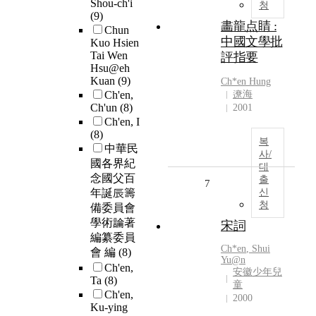
Shou-ch'i
청
(9)
畵龍点睛 :
Chun
中國文學批
Kuo Hsien
Tai Wen
評指要
Hsu@eh
Kuan
(9)
Ch
*
en
Hung
Ch'en,
遼海
Ch'un
(8)
2001
Ch'en, I
(8)
복
中華民
사/
國各界紀
대
念國父百
출
7
年誕辰籌
신
청
備委員會
學術論著
宋詞
編纂委員
Ch
*
en
, Shui
會 編
(8)
Yu@n
Ch'en,
安徽少年兒
Ta
(8)
童
Ch'en,
2000
Ku-ying