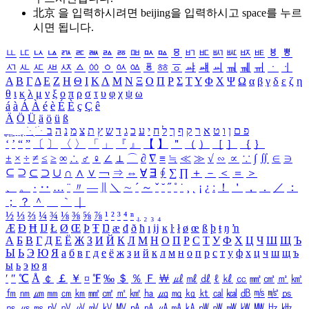
北京 을 입력하시려면
beijing
을 입력하시고 space를 누르
시면 됩니다.
ㅥ
ㅦ
ㅧ
ㅨ
ㅩ
ㅪ
ㅫ
ㅬ
ㅭ
ㅮ
ㅯ
ㅰ
ㅱ
ㅲ
ㅳ
ㅴ
ㅵ
ㅶ
ㅷ
ㅸ
ㅹ
ㅺ
ㅻ
ㅼ
ㅽ
ㅾ
ㅿ
ㆀ
ㆁ
ㆂ
ㆃ
ㆄ
ㆅ
ㆆ
ㆇ
ㆈ
ㆉ
ㆊ
ㆋ
ㆌ
ㆍ
ㆎ
Α
Β
Γ
Δ
Ε
Ζ
Η
Θ
Ι
Κ
Λ
Μ
Ν
Ξ
Ο
Π
Ρ
Σ
Τ
Υ
Φ
Χ
Ψ
Ω
α
β
γ
δ
ε
ζ
η
θ
ι
κ
λ
μ
ν
ξ
ο
π
ρ
σ
τ
υ
φ
χ
ψ
ω
á
à
Á
À
é
è
É
È
ç
Ç
ê
Ä
Ö
Ü
ä
ö
ü
ß
ְ
ֳ
ֲ
ֱ
ָ
ַ
ֵ
ֶ
ִ
ֹ
ּ
ֻ
ׂ
ׁ
ּ
ב
ה
נ
מ
צ
ת
ץ
ש
ד
ג
כ
ע
י
ח
ל
ך
ף
ק
ר
א
ט
ו
ן
ם
פ
‘
’
“
”
〔
〕
〈
〉
「
」
『
』
【
】
＂
（
）
［
］
｛
｝
±
×
÷
≠
≤
≥
∞
∴
♂
♀
∠
⊥
⌒
∂
∇
≡
≒
≪
≫
√
∽
∝
∵
∫
∬
∈
∋
⊆
⊇
⊂
⊃
∪
∩
∧
∨
￢
⇒
⇔
∀
∃
∮
∑
∏
＋
－
＜
＝
＞
、
。
·
‥
…
¨
〃
―
∥
＼
∼
´
～
ˇ
˘
˝
˚
˙
¸
˛
¡
¿
ː
！
＇
，
．
／
：
；
？
＾
＿
｀
｜
½
⅓
⅔
¼
¾
⅛
⅜
⅝
⅞
¹
²
³
⁴
ⁿ
₁
₂
₃
₄
Æ
Ð
Ħ
Ĳ
Ł
Ø
Œ
Þ
Ŧ
Ŋ
æ
đ
ð
ħ
ı
ĳ
ĸ
ŀ
ł
ø
œ
ß
þ
ŧ
ŋ
ŉ
А
Б
В
Г
Д
Е
Ё
Ж
З
И
Й
К
Л
М
Н
О
П
Р
С
Т
У
Ф
Х
Ц
Ч
Ш
Щ
Ъ
Ы
Ь
Э
Ю
Я
а
б
в
г
д
е
ё
ж
з
и
й
к
л
м
н
о
п
р
с
т
у
ф
х
ц
ч
ш
щ
ъ
ы
ь
э
ю
я
′
″
℃
Å
￠
￡
￥
¤
℉
‰
＄
％
Ｆ
￦
㎕
㎖
㎗
ℓ
㎘
㏄
㎣
㎤
㎥
㎦
㎙
㎚
㎛
㎜
㎝
㎞
㎟
㎠
㎡
㎢
㏊
㎍
㎎
㎏
㏏
㎈
㎉
㏈
㎧
㎨
㎰
㎱
㎲
㎳
㎴
㎵
㎶
㎷
㎸
㎹
㎀
㎁
㎂
㎃
㎄
㎺
㎻
㎽
㎾
㎿
㎐
㎑