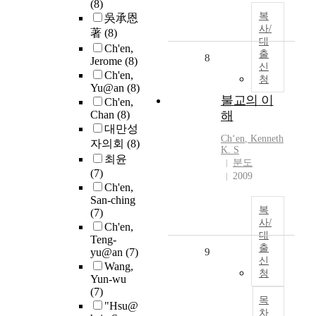
(8)
복
吳承恩
사/
著
(8)
대
Ch'en,
출
8
Jerome
(8)
신
Ch'en,
청
Yu@an
(8)
불교의 이
Ch'en,
Chan
(8)
해
대만성
Ch
ʻ
en
, Kenneth
자의회
(8)
K. S
최윤
분도
(7)
2009
Ch'en,
San-ching
복
(7)
사/
Ch'en,
대
Teng-
출
yu@an
(7)
9
신
Wang,
청
Yun-wu
(7)
목
"Hsu@
차