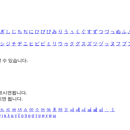
ぎ
し
じ
ち
ぢ
に
ひ
び
ぴ
み
り
う
ぅ
く
ぐ
す
ず
つ
づ
っ
ぬ
ふ
シ
ジ
チ
ヂ
ニ
ヒ
ビ
ピ
ミ
リ
ウ
ゥ
ク
グ
ス
ズ
ツ
ヅ
ッ
ヌ
フ
ブ
할 수 있습니다.
누르시면됩니다.
시면 됩니다.
ㅻ
ㅼ
ㅽ
ㅾ
ㅿ
ㆀ
ㆁ
ㆂ
ㆃ
ㆄ
ㆅ
ㆆ
ㆇ
ㆈ
ㆉ
ㆊ
ㆋ
ㆌ
ㆍ
ㆎ
θ
ι
κ
λ
μ
ν
ξ
ο
π
ρ
σ
τ
υ
φ
χ
ψ
ω