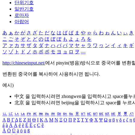
단위기호
일반기호
로마자
아랍어
あ
ぁ
か
が
さ
ざ
た
だ
な
は
ば
ぱ
ま
や
ゃ
ら
わ
ゎ
ん
い
ぃ
き
こ
ご
そ
ぞ
と
ど
の
ほ
ぼ
ぽ
も
よ
ょ
ろ
を
ア
ァ
カ
サ
ザ
タ
ダ
ナ
ハ
バ
パ
マ
ヤ
ャ
ラ
ワ
ヮ
ン
イ
ィ
キ
ギ
ソ
ゾ
ト
ド
ノ
ホ
ボ
ポ
モ
ヨ
ョ
ロ
ヲ
―
http://chineseinput.net/
에서 pinyin(병음)방식으로 중국어를 변환
변환된 중국어를 복사하여 사용하시면 됩니다.
예시)
中文 을 입력하시려면
zhongwen
을 입력하시고 space를
北京 을 입력하시려면
beijing
을 입력하시고 space를 누르
ㅥ
ㅦ
ㅧ
ㅨ
ㅩ
ㅪ
ㅫ
ㅬ
ㅭ
ㅮ
ㅯ
ㅰ
ㅱ
ㅲ
ㅳ
ㅴ
ㅵ
ㅶ
ㅷ
ㅸ
ㅹ
ㅺ
Α
Β
Γ
Δ
Ε
Ζ
Η
Θ
Ι
Κ
Λ
Μ
Ν
Ξ
Ο
Π
Ρ
Σ
Τ
Υ
Φ
Χ
Ψ
Ω
α
β
γ
δ
ε
ζ
η
á
à
Á
À
é
è
É
È
ç
Ç
ê
Ä
Ö
Ü
ä
ö
ü
ß