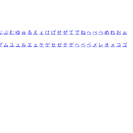
ぶ
ぷ
む
ゆ
ゅ
る
え
ぇ
け
げ
せ
ぜ
て
で
ね
へ
べ
ぺ
め
れ
お
ぉ
プ
ム
ユ
ュ
ル
エ
ェ
ケ
ゲ
セ
ゼ
テ
デ
ヘ
ベ
ペ
メ
レ
オ
ォ
コ
ゴ