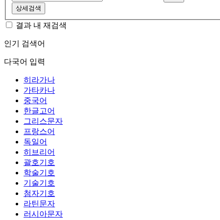
상세검색
결과 내 재검색
인기 검색어
다국어 입력
히라가나
가타카나
중국어
한글고어
그리스문자
프랑스어
독일어
히브리어
괄호기호
학술기호
기술기호
첨자기호
라틴문자
러시아문자