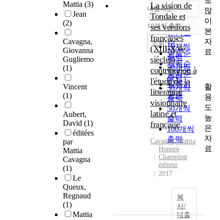
로
Mattia
(3)
La vision de
내림차순
많
정확도
Jean
Tondale et
이
순
(2)
10개씩 출력
ses versions
내림차순
본
인기도
françaises
자
Cavagna,
순
조회
10개씩
(XIII-XVe
Giovanna
료
연도순
출력
siècles) :
Gugliemo
제목순
20개씩
(1)
contribution à
저자순
출력
l'étude de la
발행기
활
Vincent
30개씩
littérature
관순
(1)
용
출력
visionnaire
도
50개씩
latine et
Aubert,
높
출력
David
(1)
française
은
100개씩
éditées
자
출력
par
Cavagna
, Mattia
료
Honoré
Mattia
Champion
Cavagna
éditeur
(1)
2017
Le
Queux,
Regnaud
복
(1)
사/
Mattia
대출