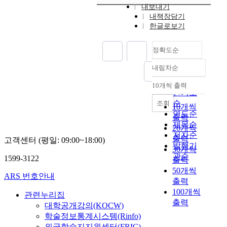
내보내기
내책장담기
한글로보기
정확도순
내림차순
정확도
순
10개씩 출력
내림차순
인기도
순
조회
10개씩
연도순
출력
제목순
20개씩
저자순
출력
고객센터 (평일: 09:00~18:00)
발행기
30개씩
관순
1599-3122
출력
50개씩
ARS 번호안내
출력
100개씩
관련누리집
출력
대학공개강의(KOCW)
학술정보통계시스템(Rinfo)
외국학술지지원센터(FRIC)