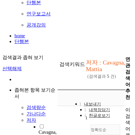
단행본
연구보고서
공개강의
home
단행본
검색결과 좁혀 보기
연
저자 : Cavagna,
검색키워드
관
Mattia
선택해제
검
(검색결과
5
건)
색
어
좁혀본 항목 보기순
추
서
천
내보내기
검색량순
이
내책장담기
가나다순
한글로보기
검
1
저자
색
어
정확도순
Cavagna,