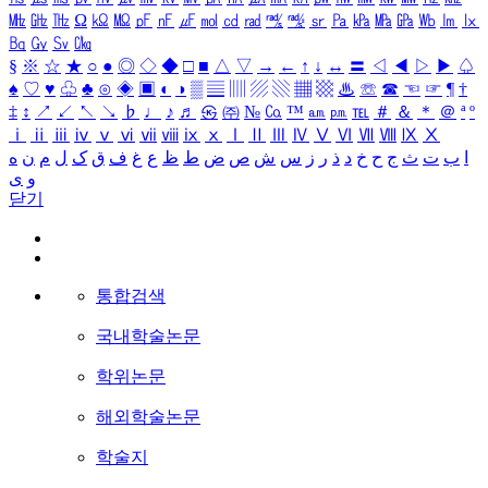
㎒
㎓
㎔
Ω
㏀
㏁
㎊
㎋
㎌
㏖
㏅
㎭
㎮
㎯
㏛
㎩
㎪
㎫
㎬
㏝
㏐
㏓
㏃
㏉
㏜
㏆
§
※
☆
★
○
●
◎
◇
◆
□
■
△
▽
→
←
↑
↓
↔
〓
◁
◀
▷
▶
♤
♠
♡
♥
♧
♣
⊙
◈
▣
◐
◑
▒
▤
▥
▨
▧
▦
▩
♨
☏
☎
☜
☞
¶
†
‡
↕
↗
↙
↖
↘
♭
♩
♪
♬
㉿
㈜
№
㏇
™
㏂
㏘
℡
＃
＆
＊
＠
ª
º
ⅰ
ⅱ
ⅲ
ⅳ
ⅴ
ⅵ
ⅶ
ⅷ
ⅸ
ⅹ
Ⅰ
Ⅱ
Ⅲ
Ⅳ
Ⅴ
Ⅵ
Ⅶ
Ⅷ
Ⅸ
Ⅹ
ا
ب
ت
ث
ج
ح
خ
د
ذ
ر
ز
س
ش
ص
ض
ط
ظ
ع
غ
ف
ق
ک
ل
م
ن
ه
و
ی
닫기
통합검색
국내학술논문
학위논문
해외학술논문
학술지