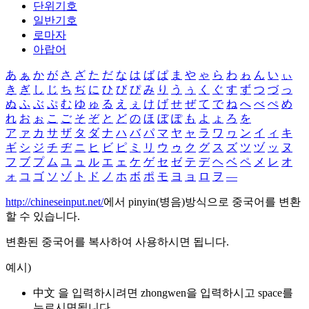
단위기호
일반기호
로마자
아랍어
あ
ぁ
か
が
さ
ざ
た
だ
な
は
ば
ぱ
ま
や
ゃ
ら
わ
ゎ
ん
い
ぃ
き
ぎ
し
じ
ち
ぢ
に
ひ
び
ぴ
み
り
う
ぅ
く
ぐ
す
ず
つ
づ
っ
ぬ
ふ
ぶ
ぷ
む
ゆ
ゅ
る
え
ぇ
け
げ
せ
ぜ
て
で
ね
へ
べ
ぺ
め
れ
お
ぉ
こ
ご
そ
ぞ
と
ど
の
ほ
ぼ
ぽ
も
よ
ょ
ろ
を
ア
ァ
カ
サ
ザ
タ
ダ
ナ
ハ
バ
パ
マ
ヤ
ャ
ラ
ワ
ヮ
ン
イ
ィ
キ
ギ
シ
ジ
チ
ヂ
ニ
ヒ
ビ
ピ
ミ
リ
ウ
ゥ
ク
グ
ス
ズ
ツ
ヅ
ッ
ヌ
フ
ブ
プ
ム
ユ
ュ
ル
エ
ェ
ケ
ゲ
セ
ゼ
テ
デ
ヘ
ベ
ペ
メ
レ
オ
ォ
コ
ゴ
ソ
ゾ
ト
ド
ノ
ホ
ボ
ポ
モ
ヨ
ョ
ロ
ヲ
―
http://chineseinput.net/
에서 pinyin(병음)방식으로 중국어를 변환
할 수 있습니다.
변환된 중국어를 복사하여 사용하시면 됩니다.
예시)
中文 을 입력하시려면
zhongwen
을 입력하시고 space를
누르시면됩니다.