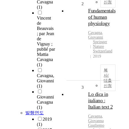
Cavagna
신청
2
(1)
Fundamentals
of human
Vincent
physiology
de
Beauvais
Cavagna
,
; par Jean
Giovanni
de
Springer
Vignay ;
Nature
publié par
Switzerland
Mattia
2019
Cavagna
(1)
복
Cavagna,
사/
Giovanni
대출
(1)
신청
3
Lo dica in
Giovanni
italiano :
Cavagna
Italian text 2
(1)
발행연도
Cavagna
,
2019
Giovanna
(1)
Gugliemo