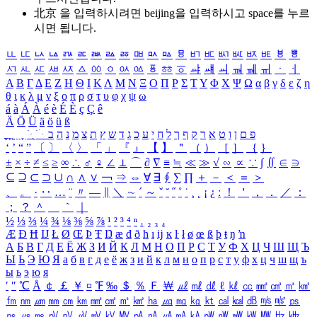
北京 을 입력하시려면
beijing
을 입력하시고 space를 누르
시면 됩니다.
ㅥ
ㅦ
ㅧ
ㅨ
ㅩ
ㅪ
ㅫ
ㅬ
ㅭ
ㅮ
ㅯ
ㅰ
ㅱ
ㅲ
ㅳ
ㅴ
ㅵ
ㅶ
ㅷ
ㅸ
ㅹ
ㅺ
ㅻ
ㅼ
ㅽ
ㅾ
ㅿ
ㆀ
ㆁ
ㆂ
ㆃ
ㆄ
ㆅ
ㆆ
ㆇ
ㆈ
ㆉ
ㆊ
ㆋ
ㆌ
ㆍ
ㆎ
Α
Β
Γ
Δ
Ε
Ζ
Η
Θ
Ι
Κ
Λ
Μ
Ν
Ξ
Ο
Π
Ρ
Σ
Τ
Υ
Φ
Χ
Ψ
Ω
α
β
γ
δ
ε
ζ
η
θ
ι
κ
λ
μ
ν
ξ
ο
π
ρ
σ
τ
υ
φ
χ
ψ
ω
á
à
Á
À
é
è
É
È
ç
Ç
ê
Ä
Ö
Ü
ä
ö
ü
ß
ְ
ֳ
ֲ
ֱ
ָ
ַ
ֵ
ֶ
ִ
ֹ
ּ
ֻ
ׂ
ׁ
ּ
ב
ה
נ
מ
צ
ת
ץ
ש
ד
ג
כ
ע
י
ח
ל
ך
ף
ק
ר
א
ט
ו
ן
ם
פ
‘
’
“
”
〔
〕
〈
〉
「
」
『
』
【
】
＂
（
）
［
］
｛
｝
±
×
÷
≠
≤
≥
∞
∴
♂
♀
∠
⊥
⌒
∂
∇
≡
≒
≪
≫
√
∽
∝
∵
∫
∬
∈
∋
⊆
⊇
⊂
⊃
∪
∩
∧
∨
￢
⇒
⇔
∀
∃
∮
∑
∏
＋
－
＜
＝
＞
、
。
·
‥
…
¨
〃
―
∥
＼
∼
´
～
ˇ
˘
˝
˚
˙
¸
˛
¡
¿
ː
！
＇
，
．
／
：
；
？
＾
＿
｀
｜
½
⅓
⅔
¼
¾
⅛
⅜
⅝
⅞
¹
²
³
⁴
ⁿ
₁
₂
₃
₄
Æ
Ð
Ħ
Ĳ
Ł
Ø
Œ
Þ
Ŧ
Ŋ
æ
đ
ð
ħ
ı
ĳ
ĸ
ŀ
ł
ø
œ
ß
þ
ŧ
ŋ
ŉ
А
Б
В
Г
Д
Е
Ё
Ж
З
И
Й
К
Л
М
Н
О
П
Р
С
Т
У
Ф
Х
Ц
Ч
Ш
Щ
Ъ
Ы
Ь
Э
Ю
Я
а
б
в
г
д
е
ё
ж
з
и
й
к
л
м
н
о
п
р
с
т
у
ф
х
ц
ч
ш
щ
ъ
ы
ь
э
ю
я
′
″
℃
Å
￠
￡
￥
¤
℉
‰
＄
％
Ｆ
￦
㎕
㎖
㎗
ℓ
㎘
㏄
㎣
㎤
㎥
㎦
㎙
㎚
㎛
㎜
㎝
㎞
㎟
㎠
㎡
㎢
㏊
㎍
㎎
㎏
㏏
㎈
㎉
㏈
㎧
㎨
㎰
㎱
㎲
㎳
㎴
㎵
㎶
㎷
㎸
㎹
㎀
㎁
㎂
㎃
㎄
㎺
㎻
㎽
㎾
㎿
㎐
㎑