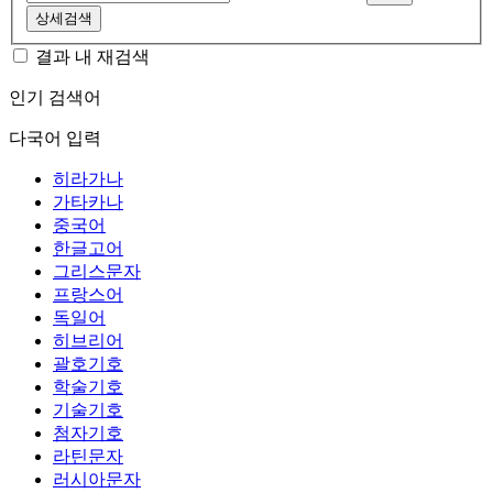
상세검색
결과 내 재검색
인기 검색어
다국어 입력
히라가나
가타카나
중국어
한글고어
그리스문자
프랑스어
독일어
히브리어
괄호기호
학술기호
기술기호
첨자기호
라틴문자
러시아문자