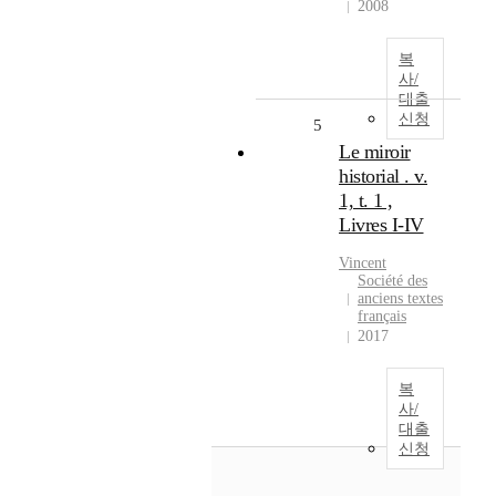
2008
복
사/
대출
신청
5
Le miroir
historial . v.
1, t. 1 ,
Livres I-IV
Vincent
Société des
anciens textes
français
2017
복
사/
대출
신청