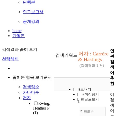
단행본
연구보고서
공개강의
home
단행본
검색결과 좁혀 보기
연
저자 : Carrère
검색키워드
관
& Hastings
선택해제
검
(검색결과
1
건)
색
어
좁혀본 항목 보기순서
추
천
검색량순
내보내기
가나다순
이
내책장담기
저자
한글로보기
검
1
Ewing,
색
Heather P
어
정확도순
(1)