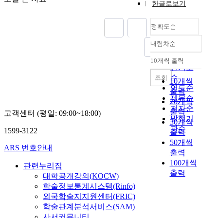
한글로보기
정확도순
내림차순
정확도
순
10개씩 출력
내림차순
인기도
순
조회
10개씩
연도순
출력
제목순
20개씩
저자순
출력
고객센터 (평일: 09:00~18:00)
발행기
30개씩
관순
1599-3122
출력
50개씩
ARS 번호안내
출력
100개씩
관련누리집
출력
대학공개강의(KOCW)
학술정보통계시스템(Rinfo)
외국학술지지원센터(FRIC)
학술관계분석서비스(SAM)
사서커뮤니티