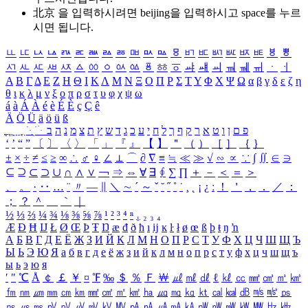
北京 을 입력하시려면
beijing
을 입력하시고 space를 누르
시면 됩니다.
ㅥ
ㅦ
ㅧ
ㅨ
ㅩ
ㅪ
ㅫ
ㅬ
ㅭ
ㅮ
ㅯ
ㅰ
ㅱ
ㅲ
ㅳ
ㅴ
ㅵ
ㅶ
ㅷ
ㅸ
ㅹ
ㅺ
ㅻ
ㅼ
ㅽ
ㅾ
ㅿ
ㆀ
ㆁ
ㆂ
ㆃ
ㆄ
ㆅ
ㆆ
ㆇ
ㆈ
ㆉ
ㆊ
ㆋ
ㆌ
ㆍ
ㆎ
Α
Β
Γ
Δ
Ε
Ζ
Η
Θ
Ι
Κ
Λ
Μ
Ν
Ξ
Ο
Π
Ρ
Σ
Τ
Υ
Φ
Χ
Ψ
Ω
α
β
γ
δ
ε
ζ
η
θ
ι
κ
λ
μ
ν
ξ
ο
π
ρ
σ
τ
υ
φ
χ
ψ
ω
á
à
Á
À
é
è
É
È
ç
Ç
ê
Ä
Ö
Ü
ä
ö
ü
ß
ְ
ֳ
ֲ
ֱ
ָ
ַ
ֵ
ֶ
ִ
ֹ
ּ
ֻ
ׂ
ׁ
ּ
ב
ה
נ
מ
צ
ת
ץ
ש
ד
ג
כ
ע
י
ח
ל
ך
ף
ק
ר
א
ט
ו
ן
ם
פ
‘
’
“
”
〔
〕
〈
〉
「
」
『
』
【
】
＂
（
）
［
］
｛
｝
±
×
÷
≠
≤
≥
∞
∴
♂
♀
∠
⊥
⌒
∂
∇
≡
≒
≪
≫
√
∽
∝
∵
∫
∬
∈
∋
⊆
⊇
⊂
⊃
∪
∩
∧
∨
￢
⇒
⇔
∀
∃
∮
∑
∏
＋
－
＜
＝
＞
、
。
·
‥
…
¨
〃
―
∥
＼
∼
´
～
ˇ
˘
˝
˚
˙
¸
˛
¡
¿
ː
！
＇
，
．
／
：
；
？
＾
＿
｀
｜
½
⅓
⅔
¼
¾
⅛
⅜
⅝
⅞
¹
²
³
⁴
ⁿ
₁
₂
₃
₄
Æ
Ð
Ħ
Ĳ
Ł
Ø
Œ
Þ
Ŧ
Ŋ
æ
đ
ð
ħ
ı
ĳ
ĸ
ŀ
ł
ø
œ
ß
þ
ŧ
ŋ
ŉ
А
Б
В
Г
Д
Е
Ё
Ж
З
И
Й
К
Л
М
Н
О
П
Р
С
Т
У
Ф
Х
Ц
Ч
Ш
Щ
Ъ
Ы
Ь
Э
Ю
Я
а
б
в
г
д
е
ё
ж
з
и
й
к
л
м
н
о
п
р
с
т
у
ф
х
ц
ч
ш
щ
ъ
ы
ь
э
ю
я
′
″
℃
Å
￠
￡
￥
¤
℉
‰
＄
％
Ｆ
￦
㎕
㎖
㎗
ℓ
㎘
㏄
㎣
㎤
㎥
㎦
㎙
㎚
㎛
㎜
㎝
㎞
㎟
㎠
㎡
㎢
㏊
㎍
㎎
㎏
㏏
㎈
㎉
㏈
㎧
㎨
㎰
㎱
㎲
㎳
㎴
㎵
㎶
㎷
㎸
㎹
㎀
㎁
㎂
㎃
㎄
㎺
㎻
㎽
㎾
㎿
㎐
㎑