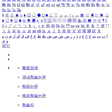
㎒
㎓
㎔
Ω
㏀
㏁
㎊
㎋
㎌
㏖
㏅
㎭
㎮
㎯
㏛
㎩
㎪
㎫
㎬
㏝
㏐
㏓
㏃
㏉
㏜
㏆
§
※
☆
★
○
●
◎
◇
◆
□
■
△
▽
→
←
↑
↓
↔
〓
◁
◀
▷
▶
♤
♠
♡
♥
♧
♣
⊙
◈
▣
◐
◑
▒
▤
▥
▨
▧
▦
▩
♨
☏
☎
☜
☞
¶
†
‡
↕
↗
↙
↖
↘
♭
♩
♪
♬
㉿
㈜
№
㏇
™
㏂
㏘
℡
＃
＆
＊
＠
ª
º
ⅰ
ⅱ
ⅲ
ⅳ
ⅴ
ⅵ
ⅶ
ⅷ
ⅸ
ⅹ
Ⅰ
Ⅱ
Ⅲ
Ⅳ
Ⅴ
Ⅵ
Ⅶ
Ⅷ
Ⅸ
Ⅹ
ا
ب
ت
ث
ج
ح
خ
د
ذ
ر
ز
س
ش
ص
ض
ط
ظ
ع
غ
ف
ق
ک
ل
م
ن
ه
و
ی
닫기
통합검색
국내학술논문
학위논문
해외학술논문
학술지