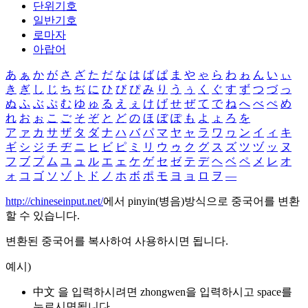
단위기호
일반기호
로마자
아랍어
あ
ぁ
か
が
さ
ざ
た
だ
な
は
ば
ぱ
ま
や
ゃ
ら
わ
ゎ
ん
い
ぃ
き
ぎ
し
じ
ち
ぢ
に
ひ
び
ぴ
み
り
う
ぅ
く
ぐ
す
ず
つ
づ
っ
ぬ
ふ
ぶ
ぷ
む
ゆ
ゅ
る
え
ぇ
け
げ
せ
ぜ
て
で
ね
へ
べ
ぺ
め
れ
お
ぉ
こ
ご
そ
ぞ
と
ど
の
ほ
ぼ
ぽ
も
よ
ょ
ろ
を
ア
ァ
カ
サ
ザ
タ
ダ
ナ
ハ
バ
パ
マ
ヤ
ャ
ラ
ワ
ヮ
ン
イ
ィ
キ
ギ
シ
ジ
チ
ヂ
ニ
ヒ
ビ
ピ
ミ
リ
ウ
ゥ
ク
グ
ス
ズ
ツ
ヅ
ッ
ヌ
フ
ブ
プ
ム
ユ
ュ
ル
エ
ェ
ケ
ゲ
セ
ゼ
テ
デ
ヘ
ベ
ペ
メ
レ
オ
ォ
コ
ゴ
ソ
ゾ
ト
ド
ノ
ホ
ボ
ポ
モ
ヨ
ョ
ロ
ヲ
―
http://chineseinput.net/
에서 pinyin(병음)방식으로 중국어를 변환
할 수 있습니다.
변환된 중국어를 복사하여 사용하시면 됩니다.
예시)
中文 을 입력하시려면
zhongwen
을 입력하시고 space를
누르시면됩니다.