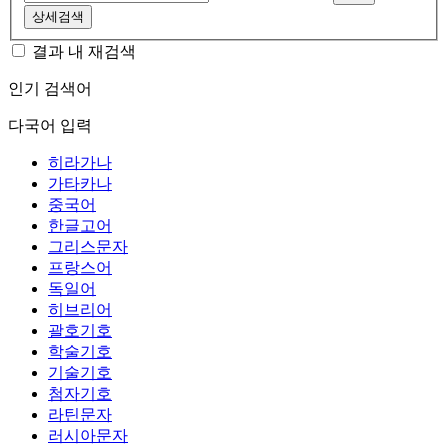
상세검색
결과 내 재검색
인기 검색어
다국어 입력
히라가나
가타카나
중국어
한글고어
그리스문자
프랑스어
독일어
히브리어
괄호기호
학술기호
기술기호
첨자기호
라틴문자
러시아문자