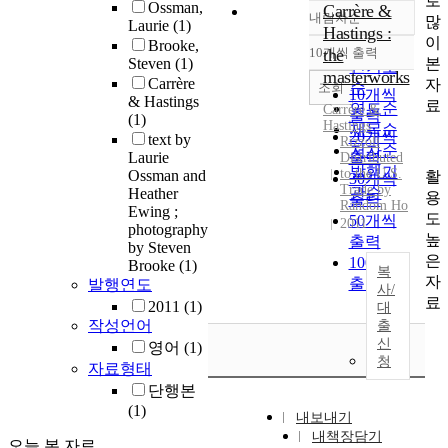
로
Ossman,
Carrère &
내림차순
많
정확도
Laurie
(1)
Hastings :
이
Brooke,
순
10개씩 출력
the
내림차순
본
Steven
(1)
인기도
masterworks
Carrère
자
순
조회
10개씩
& Hastings
료
연도순
Carrère
&
출력
(1)
Hastings
제목순
20개씩
text by
Rizzoli
저자순
Laurie
출력
Distributed
발행기
to the U.S.
Ossman and
활
30개씩
Trade by
관순
Heather
용
출력
Random Ho
Ewing ;
도
50개씩
2011
photography
높
출력
by Steven
은
100개씩
Brooke
(1)
복
자
출력
발행연도
사/
료
2011
(1)
대
작성언어
출
신
영어
(1)
청
자료형태
단행본
(1)
내보내기
내책장담기
오늘 본 자료