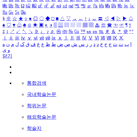
㎒
㎓
㎔
Ω
㏀
㏁
㎊
㎋
㎌
㏖
㏅
㎭
㎮
㎯
㏛
㎩
㎪
㎫
㎬
㏝
㏐
㏓
㏃
㏉
㏜
㏆
§
※
☆
★
○
●
◎
◇
◆
□
■
△
▽
→
←
↑
↓
↔
〓
◁
◀
▷
▶
♤
♠
♡
♥
♧
♣
⊙
◈
▣
◐
◑
▒
▤
▥
▨
▧
▦
▩
♨
☏
☎
☜
☞
¶
†
‡
↕
↗
↙
↖
↘
♭
♩
♪
♬
㉿
㈜
№
㏇
™
㏂
㏘
℡
＃
＆
＊
＠
ª
º
ⅰ
ⅱ
ⅲ
ⅳ
ⅴ
ⅵ
ⅶ
ⅷ
ⅸ
ⅹ
Ⅰ
Ⅱ
Ⅲ
Ⅳ
Ⅴ
Ⅵ
Ⅶ
Ⅷ
Ⅸ
Ⅹ
ا
ب
ت
ث
ج
ح
خ
د
ذ
ر
ز
س
ش
ص
ض
ط
ظ
ع
غ
ف
ق
ک
ل
م
ن
ه
و
ی
닫기
통합검색
국내학술논문
학위논문
해외학술논문
학술지