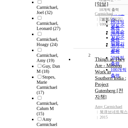
정확도
[악보]
Carmichael,
순
10개씩 출력
내림차
Joel
(32)
인기도
Carmichael
[발행자불명]
순
조회
10개씩
Carmichael,
1990
연도순
출력
Leonard
(27)
제목순
20개씩
저자순
Carmichael,
출력
발행기
Hoagy
(24)
30개씩
관순
출력
Carmichael,
2
50개씩
Things as They
Amy
(19)
출력
Are - Mission
Guy, Dan
100개씩
M
(18)
Work in
출력
Stopes,
Southern India :
Marie
Project
Carmichael
Gutenberg [전
(17)
자책]
Carmichael,
Amy
Carmichael
Calum M
북큐브네트웍스
(15)
2015
Amy
Carmichael