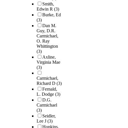
Smith,
Edwin R
(3)
Burke, Ed
(3)
Dan M.
Guy, D.R.
Carmichael,
O. Ray
Whittington
(3)
Axline,
Virginia Mae
(3)
Carmichael,
Richard D
(3)
Fernald,
L. Dodge
(3)
D.G.
Carmichael
(3)
Seidler,
Lee J
(3)
Hopkins,