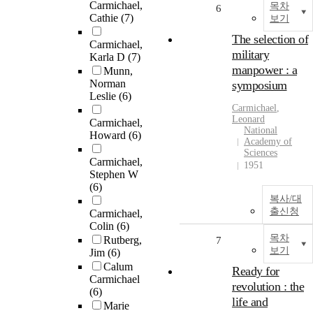
Carmichael,
목차
6
Cathie
(7)
보기
The selection of
Carmichael,
military
Karla D
(7)
manpower : a
Munn,
Norman
symposium
Leslie
(6)
Carmichael
,
Leonard
Carmichael,
National
Howard
(6)
Academy of
Sciences
Carmichael,
1951
Stephen W
(6)
복사/대
출신청
Carmichael,
Colin
(6)
목차
Rutberg,
7
보기
Jim
(6)
Calum
Ready for
Carmichael
revolution : the
(6)
life and
Marie