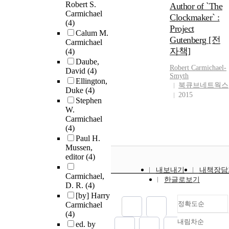
Robert S.
Author of `The
Carmichael
Clockmaker` :
(4)
Project
Calum M.
Gutenberg [전
Carmichael
자책]
(4)
Daube,
Robert
Carmichael
-
David
(4)
Smyth
Ellington,
북큐브네트웍스
Duke
(4)
2015
Stephen
W.
Carmichael
(4)
Paul H.
Mussen,
editor
(4)
내보내기
내책장담
Carmichael,
한글로보기
D. R.
(4)
[by] Harry
정확도순
Carmichael
(4)
내림차순
ed. by
정확도