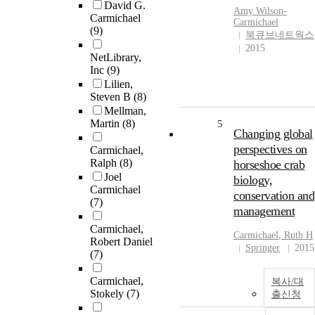
David G.
Amy Wilson-
Carmichael
Carmichael
(9)
북큐브네트웍스
2015
NetLibrary,
Inc
(9)
Lilien,
Steven B
(8)
Mellman,
Martin
(8)
5
Changing global
perspectives on
Carmichael,
Ralph
(8)
horseshoe crab
Joel
biology,
Carmichael
conservation and
(7)
management
Carmichael,
Carmichael
, Ruth H
Robert Daniel
Springer
2015
(7)
Carmichael,
복사/대
Stokely
(7)
출신청