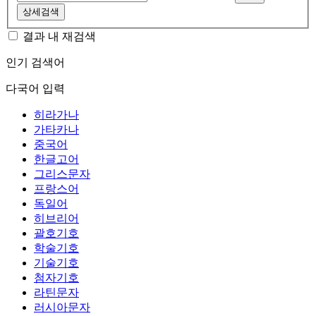
상세검색
결과 내 재검색
인기 검색어
다국어 입력
히라가나
가타카나
중국어
한글고어
그리스문자
프랑스어
독일어
히브리어
괄호기호
학술기호
기술기호
첨자기호
라틴문자
러시아문자