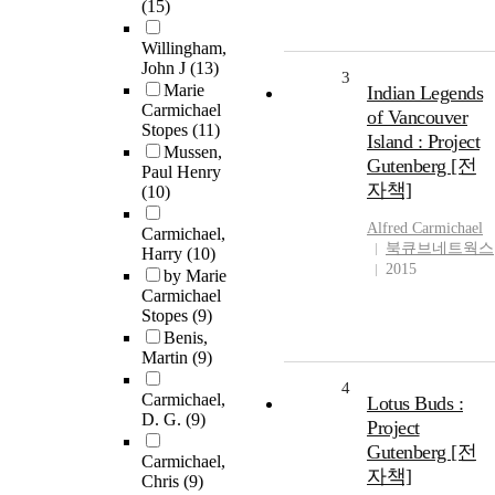
(15)
Willingham,
John J
(13)
3
Marie
Indian Legends
Carmichael
of Vancouver
Stopes
(11)
Island : Project
Mussen,
Gutenberg [전
Paul Henry
자책]
(10)
Alfred
Carmichael
Carmichael,
북큐브네트웍스
Harry
(10)
2015
by Marie
Carmichael
Stopes
(9)
Benis,
Martin
(9)
4
Carmichael,
Lotus Buds :
D. G.
(9)
Project
Gutenberg [전
Carmichael,
자책]
Chris
(9)