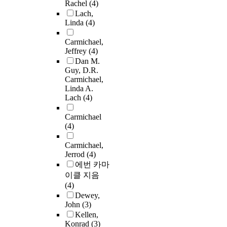
Rachel
(4)
Lach,
Linda
(4)
Carmichael,
Jeffrey
(4)
Dan M.
Guy, D.R.
Carmichael,
Linda A.
Lach
(4)
Carmichael
(4)
Carmichael,
Jerrod
(4)
에번 카마
이클 지음
(4)
Dewey,
John
(3)
Kellen,
Konrad
(3)