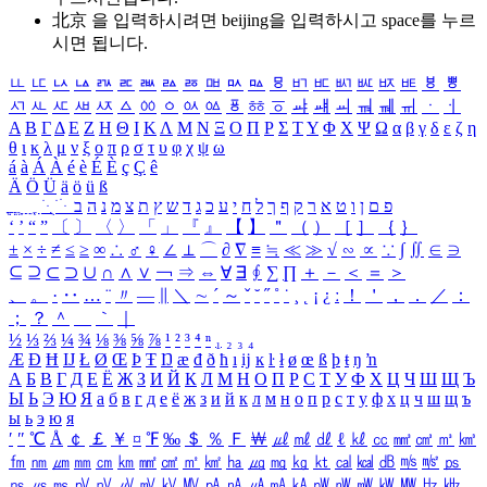
北京 을 입력하시려면
beijing
을 입력하시고 space를 누르
시면 됩니다.
ㅥ
ㅦ
ㅧ
ㅨ
ㅩ
ㅪ
ㅫ
ㅬ
ㅭ
ㅮ
ㅯ
ㅰ
ㅱ
ㅲ
ㅳ
ㅴ
ㅵ
ㅶ
ㅷ
ㅸ
ㅹ
ㅺ
ㅻ
ㅼ
ㅽ
ㅾ
ㅿ
ㆀ
ㆁ
ㆂ
ㆃ
ㆄ
ㆅ
ㆆ
ㆇ
ㆈ
ㆉ
ㆊ
ㆋ
ㆌ
ㆍ
ㆎ
Α
Β
Γ
Δ
Ε
Ζ
Η
Θ
Ι
Κ
Λ
Μ
Ν
Ξ
Ο
Π
Ρ
Σ
Τ
Υ
Φ
Χ
Ψ
Ω
α
β
γ
δ
ε
ζ
η
θ
ι
κ
λ
μ
ν
ξ
ο
π
ρ
σ
τ
υ
φ
χ
ψ
ω
á
à
Á
À
é
è
É
È
ç
Ç
ê
Ä
Ö
Ü
ä
ö
ü
ß
ְ
ֳ
ֲ
ֱ
ָ
ַ
ֵ
ֶ
ִ
ֹ
ּ
ֻ
ׂ
ׁ
ּ
ב
ה
נ
מ
צ
ת
ץ
ש
ד
ג
כ
ע
י
ח
ל
ך
ף
ק
ר
א
ט
ו
ן
ם
פ
‘
’
“
”
〔
〕
〈
〉
「
」
『
』
【
】
＂
（
）
［
］
｛
｝
±
×
÷
≠
≤
≥
∞
∴
♂
♀
∠
⊥
⌒
∂
∇
≡
≒
≪
≫
√
∽
∝
∵
∫
∬
∈
∋
⊆
⊇
⊂
⊃
∪
∩
∧
∨
￢
⇒
⇔
∀
∃
∮
∑
∏
＋
－
＜
＝
＞
、
。
·
‥
…
¨
〃
―
∥
＼
∼
´
～
ˇ
˘
˝
˚
˙
¸
˛
¡
¿
ː
！
＇
，
．
／
：
；
？
＾
＿
｀
｜
½
⅓
⅔
¼
¾
⅛
⅜
⅝
⅞
¹
²
³
⁴
ⁿ
₁
₂
₃
₄
Æ
Ð
Ħ
Ĳ
Ł
Ø
Œ
Þ
Ŧ
Ŋ
æ
đ
ð
ħ
ı
ĳ
ĸ
ŀ
ł
ø
œ
ß
þ
ŧ
ŋ
ŉ
А
Б
В
Г
Д
Е
Ё
Ж
З
И
Й
К
Л
М
Н
О
П
Р
С
Т
У
Ф
Х
Ц
Ч
Ш
Щ
Ъ
Ы
Ь
Э
Ю
Я
а
б
в
г
д
е
ё
ж
з
и
й
к
л
м
н
о
п
р
с
т
у
ф
х
ц
ч
ш
щ
ъ
ы
ь
э
ю
я
′
″
℃
Å
￠
￡
￥
¤
℉
‰
＄
％
Ｆ
￦
㎕
㎖
㎗
ℓ
㎘
㏄
㎣
㎤
㎥
㎦
㎙
㎚
㎛
㎜
㎝
㎞
㎟
㎠
㎡
㎢
㏊
㎍
㎎
㎏
㏏
㎈
㎉
㏈
㎧
㎨
㎰
㎱
㎲
㎳
㎴
㎵
㎶
㎷
㎸
㎹
㎀
㎁
㎂
㎃
㎄
㎺
㎻
㎽
㎾
㎿
㎐
㎑