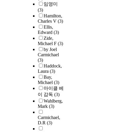
임영미
(3)
Hamilton,
Charles V
(3)
Ellis,
Edward
(3)
Zide,
Michael F
(3)
by Joel
Carmichael
(3)
Haddock,
Laura
(3)
Bay,
Michael
(3)
마이클 베
이 감독
(3)
Wahlberg,
Mark
(3)
Carmichael,
D.R
(3)