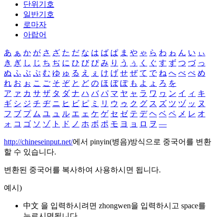
단위기호
일반기호
로마자
아랍어
あ
ぁ
か
が
さ
ざ
た
だ
な
は
ば
ぱ
ま
や
ゃ
ら
わ
ゎ
ん
い
ぃ
き
ぎ
し
じ
ち
ぢ
に
ひ
び
ぴ
み
り
う
ぅ
く
ぐ
す
ず
つ
づ
っ
ぬ
ふ
ぶ
ぷ
む
ゆ
ゅ
る
え
ぇ
け
げ
せ
ぜ
て
で
ね
へ
べ
ぺ
め
れ
お
ぉ
こ
ご
そ
ぞ
と
ど
の
ほ
ぼ
ぽ
も
よ
ょ
ろ
を
ア
ァ
カ
サ
ザ
タ
ダ
ナ
ハ
バ
パ
マ
ヤ
ャ
ラ
ワ
ヮ
ン
イ
ィ
キ
ギ
シ
ジ
チ
ヂ
ニ
ヒ
ビ
ピ
ミ
リ
ウ
ゥ
ク
グ
ス
ズ
ツ
ヅ
ッ
ヌ
フ
ブ
プ
ム
ユ
ュ
ル
エ
ェ
ケ
ゲ
セ
ゼ
テ
デ
ヘ
ベ
ペ
メ
レ
オ
ォ
コ
ゴ
ソ
ゾ
ト
ド
ノ
ホ
ボ
ポ
モ
ヨ
ョ
ロ
ヲ
―
http://chineseinput.net/
에서 pinyin(병음)방식으로 중국어를 변환
할 수 있습니다.
변환된 중국어를 복사하여 사용하시면 됩니다.
예시)
中文 을 입력하시려면
zhongwen
을 입력하시고 space를
누르시면됩니다.