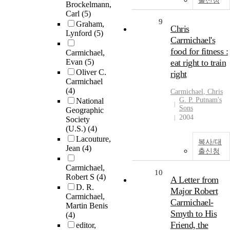
출신청
Brockelmann,
Carl
(5)
9
Graham,
Chris
Lynford
(5)
Carmichael's
food for fitness :
Carmichael,
Evan
(5)
eat right to train
Oliver C.
right
Carmichael
(4)
Carmichael
, Chris
G. P. Putnam's
National
Sons
Geographic
2004
Society
(U.S.)
(4)
Lacouture,
복사/대
Jean
(4)
출신청
Carmichael,
10
Robert S
(4)
A Letter from
D. R.
Major Robert
Carmichael,
Carmichael-
Martin Benis
Smyth to His
(4)
Friend, the
editor,