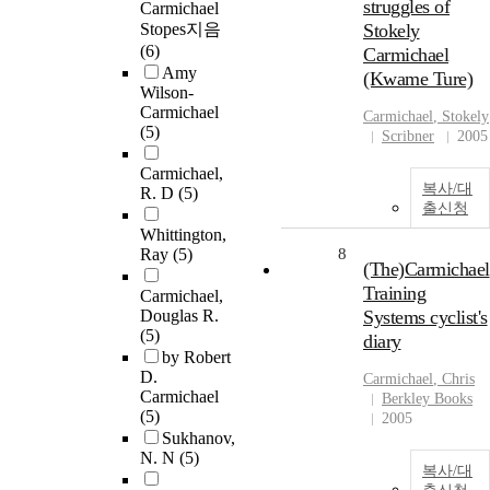
struggles of
Carmichael
Stopes지음
Stokely
(6)
Carmichael
Amy
(Kwame Ture)
Wilson-
Carmichael
Carmichael
, Stokely
(5)
Scribner
2005
Carmichael,
복사/대
R. D
(5)
출신청
Whittington,
Ray
(5)
8
(The)Carmichael
Training
Carmichael,
Douglas R.
Systems cyclist's
(5)
diary
by Robert
D.
Carmichael
, Chris
Carmichael
Berkley Books
(5)
2005
Sukhanov,
N. N
(5)
복사/대