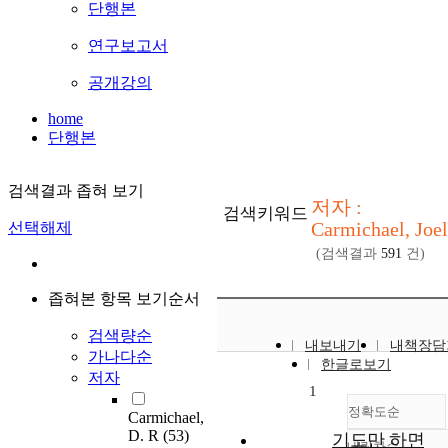
단행본
연구보고서
공개강의
home
단행본
검색결과 좁혀 보기
저자 :
검색키워드
Carmichael, Joel
선택해제
(검색결과
591
건)
좁혀본 항목 보기순서
검색량순
내보내기
내책장담
가나다순
한글로보기
저자
1
정확도순
Carmichael,
D. R
(53)
기도만 하면
내림차순