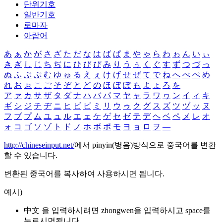
단위기호
일반기호
로마자
아랍어
あ
ぁ
か
が
さ
ざ
た
だ
な
は
ば
ぱ
ま
や
ゃ
ら
わ
ゎ
ん
い
ぃ
き
ぎ
し
じ
ち
ぢ
に
ひ
び
ぴ
み
り
う
ぅ
く
ぐ
す
ず
つ
づ
っ
ぬ
ふ
ぶ
ぷ
む
ゆ
ゅ
る
え
ぇ
け
げ
せ
ぜ
て
で
ね
へ
べ
ぺ
め
れ
お
ぉ
こ
ご
そ
ぞ
と
ど
の
ほ
ぼ
ぽ
も
よ
ょ
ろ
を
ア
ァ
カ
サ
ザ
タ
ダ
ナ
ハ
バ
パ
マ
ヤ
ャ
ラ
ワ
ヮ
ン
イ
ィ
キ
ギ
シ
ジ
チ
ヂ
ニ
ヒ
ビ
ピ
ミ
リ
ウ
ゥ
ク
グ
ス
ズ
ツ
ヅ
ッ
ヌ
フ
ブ
プ
ム
ユ
ュ
ル
エ
ェ
ケ
ゲ
セ
ゼ
テ
デ
ヘ
ベ
ペ
メ
レ
オ
ォ
コ
ゴ
ソ
ゾ
ト
ド
ノ
ホ
ボ
ポ
モ
ヨ
ョ
ロ
ヲ
―
http://chineseinput.net/
에서 pinyin(병음)방식으로 중국어를 변환
할 수 있습니다.
변환된 중국어를 복사하여 사용하시면 됩니다.
예시)
中文 을 입력하시려면
zhongwen
을 입력하시고 space를
누르시면됩니다.