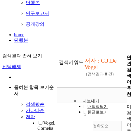
단행본
연구보고서
공개강의
home
단행본
검색결과 좁혀 보기
저자 : C.J.De
검색키워드
Vogel
선택해제
(검색결과
8
건)
좁혀본 항목 보기순
서
내보내기
검색량순
내책장담기
가나다순
한글로보기
1
저자
Vogel,
정확도순
Cornelia