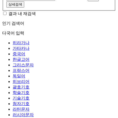
상세검색
결과 내 재검색
인기 검색어
다국어 입력
히라가나
가타카나
중국어
한글고어
그리스문자
프랑스어
독일어
히브리어
괄호기호
학술기호
기술기호
첨자기호
라틴문자
러시아문자