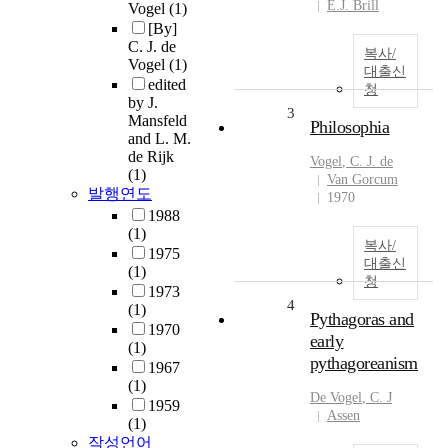
E.J. Brill
Vogel
(1)
[By]
C. J. de
복사/
Vogel
(1)
대출신
edited
청
by J.
3
Mansfeld
Philosophia
and L. M.
de Rijk
Vogel
,
C
.
J
.
de
(1)
Van Gorcum
발행연도
1970
1988
(1)
복사/
1975
대출신
(1)
청
1973
4
(1)
Pythagoras and
1970
early
(1)
pythagoreanism
1967
(1)
De
Vogel
,
C
.
J
1959
Assen
(1)
작성언어