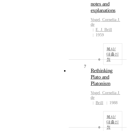
notes and
explanations
Vogel
, Cornelia
J
.
de
E. J. Brill
1959
복사/
대출신
청
7
Rethinking
Plato and
Platonism
Vogel
, Cornelia
J
.
de
Brill
1988
복사/
대출신
청