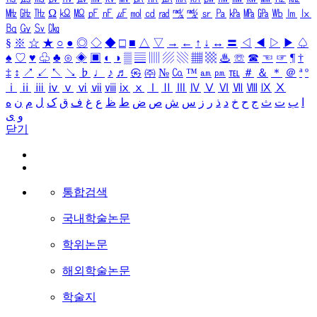
㎒
㎓
㎔
Ω
㏀
㏁
㎊
㎋
㎌
㏖
㏅
㎭
㎮
㎯
㏛
㎩
㎪
㎫
㎬
㏝
㏐
㏓
㏃
㏉
㏜
㏆
§
※
☆
★
○
●
◎
◇
◆
□
■
△
▽
→
←
↑
↓
↔
〓
◁
◀
▷
▶
♤
♠
♡
♥
♧
♣
⊙
◈
▣
◐
◑
▒
▤
▥
▨
▧
▦
▩
♨
☏
☎
☜
☞
¶
†
‡
↕
↗
↙
↖
↘
♭
♩
♪
♬
㉿
㈜
№
㏇
™
㏂
㏘
℡
＃
＆
＊
＠
ª
º
ⅰ
ⅱ
ⅲ
ⅳ
ⅴ
ⅵ
ⅶ
ⅷ
ⅸ
ⅹ
Ⅰ
Ⅱ
Ⅲ
Ⅳ
Ⅴ
Ⅵ
Ⅶ
Ⅷ
Ⅸ
Ⅹ
ا
ب
ت
ث
ج
ح
خ
د
ذ
ر
ز
س
ش
ص
ض
ط
ظ
ع
غ
ف
ق
ک
ل
م
ن
ه
و
ی
닫기
통합검색
국내학술논문
학위논문
해외학술논문
학술지