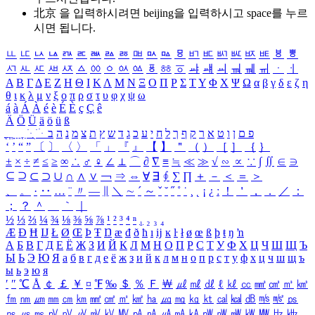
北京 을 입력하시려면
beijing
을 입력하시고 space를 누르
시면 됩니다.
ㅥ
ㅦ
ㅧ
ㅨ
ㅩ
ㅪ
ㅫ
ㅬ
ㅭ
ㅮ
ㅯ
ㅰ
ㅱ
ㅲ
ㅳ
ㅴ
ㅵ
ㅶ
ㅷ
ㅸ
ㅹ
ㅺ
ㅻ
ㅼ
ㅽ
ㅾ
ㅿ
ㆀ
ㆁ
ㆂ
ㆃ
ㆄ
ㆅ
ㆆ
ㆇ
ㆈ
ㆉ
ㆊ
ㆋ
ㆌ
ㆍ
ㆎ
Α
Β
Γ
Δ
Ε
Ζ
Η
Θ
Ι
Κ
Λ
Μ
Ν
Ξ
Ο
Π
Ρ
Σ
Τ
Υ
Φ
Χ
Ψ
Ω
α
β
γ
δ
ε
ζ
η
θ
ι
κ
λ
μ
ν
ξ
ο
π
ρ
σ
τ
υ
φ
χ
ψ
ω
á
à
Á
À
é
è
É
È
ç
Ç
ê
Ä
Ö
Ü
ä
ö
ü
ß
ְ
ֳ
ֲ
ֱ
ָ
ַ
ֵ
ֶ
ִ
ֹ
ּ
ֻ
ׂ
ׁ
ּ
ב
ה
נ
מ
צ
ת
ץ
ש
ד
ג
כ
ע
י
ח
ל
ך
ף
ק
ר
א
ט
ו
ן
ם
פ
‘
’
“
”
〔
〕
〈
〉
「
」
『
』
【
】
＂
（
）
［
］
｛
｝
±
×
÷
≠
≤
≥
∞
∴
♂
♀
∠
⊥
⌒
∂
∇
≡
≒
≪
≫
√
∽
∝
∵
∫
∬
∈
∋
⊆
⊇
⊂
⊃
∪
∩
∧
∨
￢
⇒
⇔
∀
∃
∮
∑
∏
＋
－
＜
＝
＞
、
。
·
‥
…
¨
〃
―
∥
＼
∼
´
～
ˇ
˘
˝
˚
˙
¸
˛
¡
¿
ː
！
＇
，
．
／
：
；
？
＾
＿
｀
｜
½
⅓
⅔
¼
¾
⅛
⅜
⅝
⅞
¹
²
³
⁴
ⁿ
₁
₂
₃
₄
Æ
Ð
Ħ
Ĳ
Ł
Ø
Œ
Þ
Ŧ
Ŋ
æ
đ
ð
ħ
ı
ĳ
ĸ
ŀ
ł
ø
œ
ß
þ
ŧ
ŋ
ŉ
А
Б
В
Г
Д
Е
Ё
Ж
З
И
Й
К
Л
М
Н
О
П
Р
С
Т
У
Ф
Х
Ц
Ч
Ш
Щ
Ъ
Ы
Ь
Э
Ю
Я
а
б
в
г
д
е
ё
ж
з
и
й
к
л
м
н
о
п
р
с
т
у
ф
х
ц
ч
ш
щ
ъ
ы
ь
э
ю
я
′
″
℃
Å
￠
￡
￥
¤
℉
‰
＄
％
Ｆ
￦
㎕
㎖
㎗
ℓ
㎘
㏄
㎣
㎤
㎥
㎦
㎙
㎚
㎛
㎜
㎝
㎞
㎟
㎠
㎡
㎢
㏊
㎍
㎎
㎏
㏏
㎈
㎉
㏈
㎧
㎨
㎰
㎱
㎲
㎳
㎴
㎵
㎶
㎷
㎸
㎹
㎀
㎁
㎂
㎃
㎄
㎺
㎻
㎽
㎾
㎿
㎐
㎑