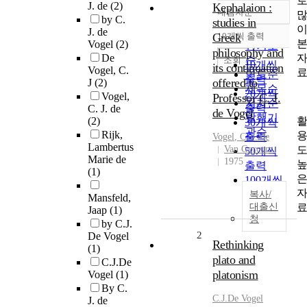
J. de
(2)
Kephalaion :
내림차순
정확도
by C.
studies in
순
J. de
Greek
10개씩 출력
내림차순
Vogel
(2)
인기도
philosophy and
De
순
조회
10개씩
its continuation
Vogel, C.
연도순
출력
offered to
J
(2)
제목순
20개씩
Vogel,
Professor C. J.
저자순
출력
C. J. de
de Vogel
발행기
(2)
30개씩
관순
Rijk,
출력
Vogel
,
C
.
J
.
de
Lambertus
Van Gorcum
50개씩
Marie de
1975
출력
(1)
100개씩
출력
복사/
Mansfeld,
대출신
Jaap
(1)
청
by C.J.
2
De Vogel
Rethinking
(1)
plato and
C.J.De
platonism
Vogel
(1)
By C.
C.J.De
Vogel
J. de