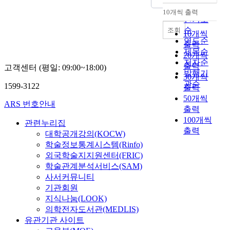
순
10개씩 출력
내림차순
인기도
순
조회
10개씩
연도순
출력
제목순
20개씩
저자순
출력
고객센터 (평일: 09:00~18:00)
발행기
30개씩
관순
1599-3122
출력
50개씩
ARS 번호안내
출력
100개씩
관련누리집
출력
대학공개강의(KOCW)
학술정보통계시스템(Rinfo)
외국학술지지원센터(FRIC)
학술관계분석서비스(SAM)
사서커뮤니티
기관회원
지식나눔(LOOK)
의학전자도서관(MEDLIS)
유관기관 사이트