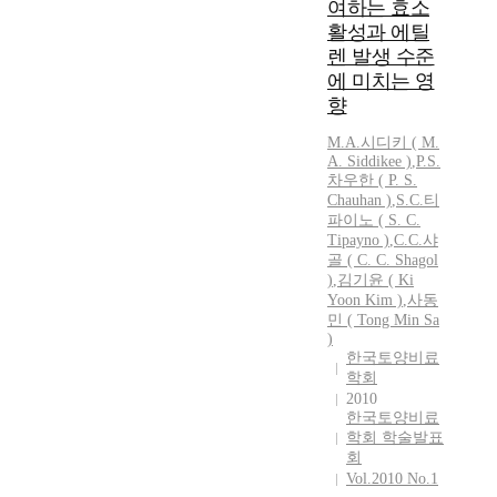
여하는 효소
활성과 에틸
렌 발생 수준
에 미치는 영
향
M.A.시디키 ( M.
A. Siddikee )
,
P.S.
차우한 ( P. S.
Chauhan )
,
S.
C.
티
파이노 ( S.
C.
Tipayno )
,
C.C.샤
골
(
C.
C.
Shagol
)
,
김기윤 ( Ki
Yoon Kim )
,
사동
민 ( Tong Min Sa
)
한국토양비료
학회
2010
한국토양비료
학회 학술발표
회
Vol.2010 No.1