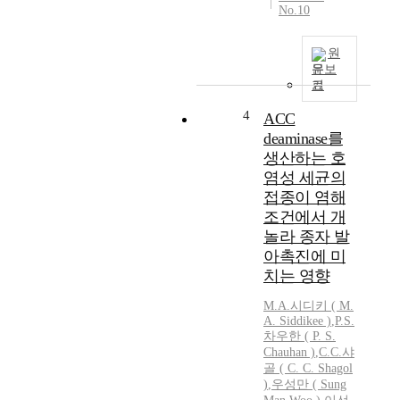
No.10
원
문보
기
4
ACC
deaminase를
생산하는 호
염성 세균의
접종이 염해
조건에서 개
놀라 종자 발
아촉진에 미
치는 영향
M.A.시디키 ( M.
A. Siddikee )
,
P.S.
차우한 ( P. S.
Chauhan )
,
C.C.샤
골
(
C.
C.
Shagol
)
,
우성만 ( Sung