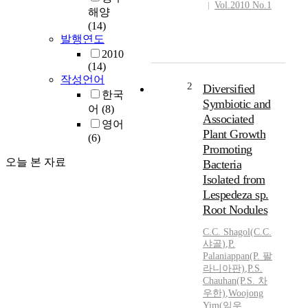
Vol.2010 No.1
해양
(14)
발행연도
2010
(14)
작성언어
2
Diversified
한국
Symbiotic and
어
(8)
Associated
영어
Plant Growth
(6)
Promoting
오늘 본 자료
Bacteria
Isolated from
Lespedeza sp.
Root Nodules
C.C.
Shagol
(
C.C.
샤골
)
,
P.
Palaniappan(P. 팔
라니아판)
,
P.S.
Chauhan(P.S. 차
우한)
,
Woojong
Yim(임우