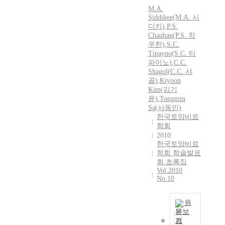
M.A.
Siddikee(M.A. 시
디키)
,
P.S.
Chauhan(P.S. 차
우한)
,
S.
C.
Tipayno(S.
C.
티
파이노)
,
C.C.
Shagol
(
C.C.
샤
골
)
,
Kiyoon
Kim(김기
윤)
,
Tongmin
Sa(사동민)
한국토양비료
학회
2010
한국토양비료
학회 학술발표
회 초록집
Vol.2010
No.10
원
문보
기