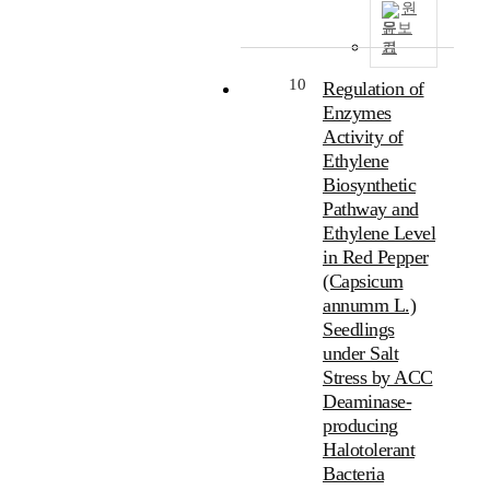
원
문보
기
10
Regulation of
Enzymes
Activity of
Ethylene
Biosynthetic
Pathway and
Ethylene Level
in Red Pepper
(Capsicum
annumm L.)
Seedlings
under Salt
Stress by ACC
Deaminase-
producing
Halotolerant
Bacteria