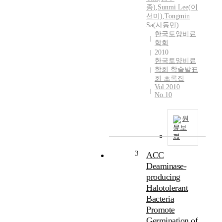
종)
,
Sunmi Lee(이
선미)
,
Tongmin
Sa(사동민)
한국토양비료
학회
2010
한국토양비료
학회 학술발표
회 초록집
Vol.2010
No.10
원
문보
기
3
ACC
Deaminase-
producing
Halotolerant
Bacteria
Promote
Germination of