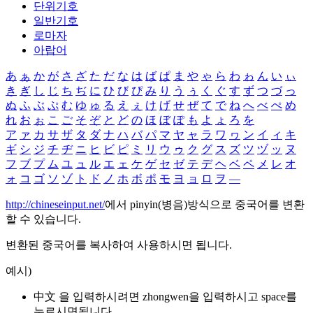
단위기호
일반기호
로마자
아랍어
あ
ぁ
か
が
さ
ざ
た
だ
な
は
ば
ぱ
ま
や
ゃ
ら
わ
ゎ
ん
い
ぃ
き
ぎ
し
じ
ち
ぢ
に
ひ
び
ぴ
み
り
う
ぅ
く
ぐ
す
ず
つ
づ
っ
ぬ
ふ
ぶ
ぷ
む
ゆ
ゅ
る
え
ぇ
け
げ
せ
ぜ
て
で
ね
へ
べ
ぺ
め
れ
お
ぉ
こ
ご
そ
ぞ
と
ど
の
ほ
ぼ
ぽ
も
よ
ょ
ろ
を
ア
ァ
カ
サ
ザ
タ
ダ
ナ
ハ
バ
パ
マ
ヤ
ャ
ラ
ワ
ヮ
ン
イ
ィ
キ
ギ
シ
ジ
チ
ヂ
ニ
ヒ
ビ
ピ
ミ
リ
ウ
ゥ
ク
グ
ス
ズ
ツ
ヅ
ッ
ヌ
フ
ブ
プ
ム
ユ
ュ
ル
エ
ェ
ケ
ゲ
セ
ゼ
テ
デ
ヘ
ベ
ペ
メ
レ
オ
ォ
コ
ゴ
ソ
ゾ
ト
ド
ノ
ホ
ボ
ポ
モ
ヨ
ョ
ロ
ヲ
―
http://chineseinput.net/
에서 pinyin(병음)방식으로 중국어를 변환
할 수 있습니다.
변환된 중국어를 복사하여 사용하시면 됩니다.
예시)
中文 을 입력하시려면
zhongwen
을 입력하시고 space를
누르시면됩니다.