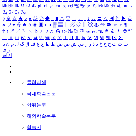
㎒
㎓
㎔
Ω
㏀
㏁
㎊
㎋
㎌
㏖
㏅
㎭
㎮
㎯
㏛
㎩
㎪
㎫
㎬
㏝
㏐
㏓
㏃
㏉
㏜
㏆
§
※
☆
★
○
●
◎
◇
◆
□
■
△
▽
→
←
↑
↓
↔
〓
◁
◀
▷
▶
♤
♠
♡
♥
♧
♣
⊙
◈
▣
◐
◑
▒
▤
▥
▨
▧
▦
▩
♨
☏
☎
☜
☞
¶
†
‡
↕
↗
↙
↖
↘
♭
♩
♪
♬
㉿
㈜
№
㏇
™
㏂
㏘
℡
＃
＆
＊
＠
ª
º
ⅰ
ⅱ
ⅲ
ⅳ
ⅴ
ⅵ
ⅶ
ⅷ
ⅸ
ⅹ
Ⅰ
Ⅱ
Ⅲ
Ⅳ
Ⅴ
Ⅵ
Ⅶ
Ⅷ
Ⅸ
Ⅹ
ا
ب
ت
ث
ج
ح
خ
د
ذ
ر
ز
س
ش
ص
ض
ط
ظ
ع
غ
ف
ق
ک
ل
م
ن
ه
و
ی
닫기
통합검색
국내학술논문
학위논문
해외학술논문
학술지