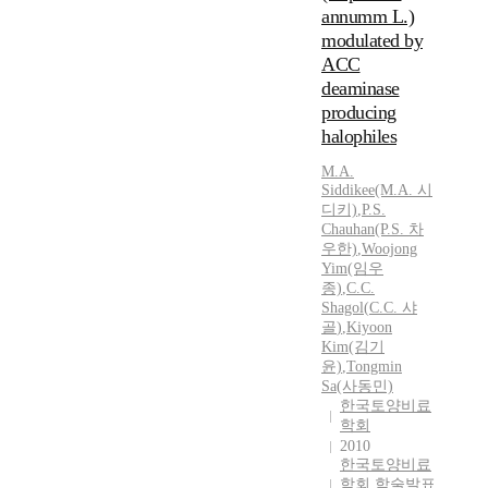
annumm L.)
modulated by
ACC
deaminase
producing
halophiles
M.A.
Siddikee(M.A. 시
디키)
,
P.S.
Chauhan(P.S. 차
우한)
,
Woojong
Yim(임우
종)
,
C.C.
Shagol
(
C.C.
샤
골
)
,
Kiyoon
Kim(김기
윤)
,
Tongmin
Sa(사동민)
한국토양비료
학회
2010
한국토양비료
학회 학술발표