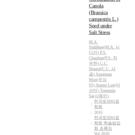
Canola
(Brassica
campestris L.)
Seed under
Salt Stress
M.A.
Siddikee(M.A. 시
디키)
,
P.S.
Chauhan(P.S. 차
우한)
,
C.C.
Shagol
(
C.C.
샤
골
)
,
Sungman
Woo(우성
만)
,
Sunmi Lee(이
선미)
,
Tongmin
Sa(사동민)
한국토양비료
학회
2010
한국토양비료
학회 학술발표
회 초록집
Vol.2010