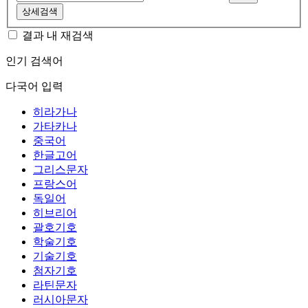
상세검색
결과 내 재검색
인기 검색어
다국어 입력
히라가나
가타카나
중국어
한글고어
그리스문자
프랑스어
독일어
히브리어
괄호기호
학술기호
기술기호
첨자기호
라틴문자
러시아문자