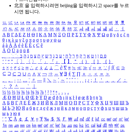
北京 을 입력하시려면
beijing
을 입력하시고 space를 누르
시면 됩니다.
ㅥ
ㅦ
ㅧ
ㅨ
ㅩ
ㅪ
ㅫ
ㅬ
ㅭ
ㅮ
ㅯ
ㅰ
ㅱ
ㅲ
ㅳ
ㅴ
ㅵ
ㅶ
ㅷ
ㅸ
ㅹ
ㅺ
ㅻ
ㅼ
ㅽ
ㅾ
ㅿ
ㆀ
ㆁ
ㆂ
ㆃ
ㆄ
ㆅ
ㆆ
ㆇ
ㆈ
ㆉ
ㆊ
ㆋ
ㆌ
ㆍ
ㆎ
Α
Β
Γ
Δ
Ε
Ζ
Η
Θ
Ι
Κ
Λ
Μ
Ν
Ξ
Ο
Π
Ρ
Σ
Τ
Υ
Φ
Χ
Ψ
Ω
α
β
γ
δ
ε
ζ
η
θ
ι
κ
λ
μ
ν
ξ
ο
π
ρ
σ
τ
υ
φ
χ
ψ
ω
á
à
Á
À
é
è
É
È
ç
Ç
ê
Ä
Ö
Ü
ä
ö
ü
ß
ְ
ֳ
ֲ
ֱ
ָ
ַ
ֵ
ֶ
ִ
ֹ
ּ
ֻ
ׂ
ׁ
ּ
ב
ה
נ
מ
צ
ת
ץ
ש
ד
ג
כ
ע
י
ח
ל
ך
ף
ק
ר
א
ט
ו
ן
ם
פ
‘
’
“
”
〔
〕
〈
〉
「
」
『
』
【
】
＂
（
）
［
］
｛
｝
±
×
÷
≠
≤
≥
∞
∴
♂
♀
∠
⊥
⌒
∂
∇
≡
≒
≪
≫
√
∽
∝
∵
∫
∬
∈
∋
⊆
⊇
⊂
⊃
∪
∩
∧
∨
￢
⇒
⇔
∀
∃
∮
∑
∏
＋
－
＜
＝
＞
、
。
·
‥
…
¨
〃
―
∥
＼
∼
´
～
ˇ
˘
˝
˚
˙
¸
˛
¡
¿
ː
！
＇
，
．
／
：
；
？
＾
＿
｀
｜
½
⅓
⅔
¼
¾
⅛
⅜
⅝
⅞
¹
²
³
⁴
ⁿ
₁
₂
₃
₄
Æ
Ð
Ħ
Ĳ
Ł
Ø
Œ
Þ
Ŧ
Ŋ
æ
đ
ð
ħ
ı
ĳ
ĸ
ŀ
ł
ø
œ
ß
þ
ŧ
ŋ
ŉ
А
Б
В
Г
Д
Е
Ё
Ж
З
И
Й
К
Л
М
Н
О
П
Р
С
Т
У
Ф
Х
Ц
Ч
Ш
Щ
Ъ
Ы
Ь
Э
Ю
Я
а
б
в
г
д
е
ё
ж
з
и
й
к
л
м
н
о
п
р
с
т
у
ф
х
ц
ч
ш
щ
ъ
ы
ь
э
ю
я
′
″
℃
Å
￠
￡
￥
¤
℉
‰
＄
％
Ｆ
￦
㎕
㎖
㎗
ℓ
㎘
㏄
㎣
㎤
㎥
㎦
㎙
㎚
㎛
㎜
㎝
㎞
㎟
㎠
㎡
㎢
㏊
㎍
㎎
㎏
㏏
㎈
㎉
㏈
㎧
㎨
㎰
㎱
㎲
㎳
㎴
㎵
㎶
㎷
㎸
㎹
㎀
㎁
㎂
㎃
㎄
㎺
㎻
㎽
㎾
㎿
㎐
㎑