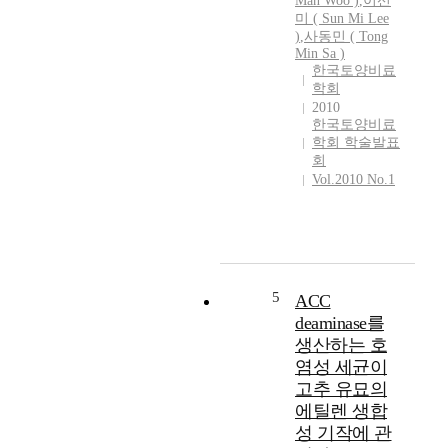
Man Woo )
,
이선
미 ( Sun Mi Lee
)
,
사동민 ( Tong
Min Sa )
한국토양비료
학회
2010
한국토양비료
학회 학술발표
회
Vol.2010 No.1
5
ACC
deaminase를
생산하는 호
염성 세균이
고추 유묘의
에틸렌 생합
성 기작에 관