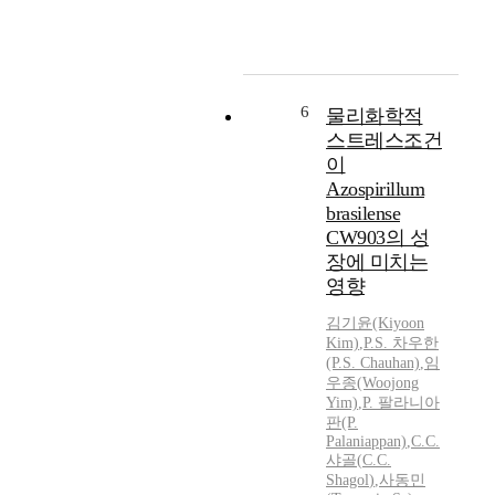
6
물리화학적
스트레스조건
이
Azospirillum
brasilense
CW903의 성
장에 미치는
영향
김기윤(Kiyoon
Kim)
,
P.S. 차우한
(P.S. Chauhan)
,
임
우종(Woojong
Yim)
,
P. 팔라니아
판(P.
Palaniappan)
,
C.C.
샤골
(
C.C.
Shagol
)
,
사동민