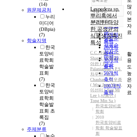
로
정확도순
(14)
많
Lespedeza sp.
원문제공처
내림차순
이
정확도
뿌리혹에서
누리
본
순
분리한 다양
10개씩 출력
미디어
내림차순
자
인기도
한 공생균의
(DBpia)
료
순
조회
10개씩
(7)
식물생장촉진
연도순
학술지명
출력
특성
제목순
한국
20개씩
저자순
C.C.샤골
(
C.
C.
토양비
출력
활
발행기
Shagol
)
,
P.팔라니
료학회
30개씩
용
아판 ( P.
관순
학술발
출력
도
Palaniappan )
,
P.S.
표회
50개씩
높
차우한 ( P. S.
(7)
출력
은
Chauhan )
,
임우종
한국
( Woo Jong Yim )
,
100개씩
자
이선미 ( Sun Mi
토양비
출력
료
Lee )
,
사동민 (
료학회
Tong Min Sa )
학술발
한국토양비료
표회 초
학회
록집
2010
한국토양비료
(7)
학회 학술발표
주제분류
회
농수