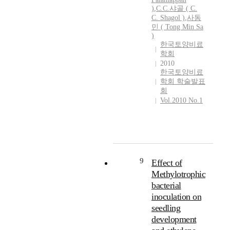
)
,
C.C.샤골
(
C.
C.
Shagol
)
,
사동
민 ( Tong Min Sa
)
한국토양비료
학회
2010
한국토양비료
학회 학술발표
회
Vol.2010 No.1
9
Effect of
Methylotrophic
bacterial
inoculation on
seedling
development