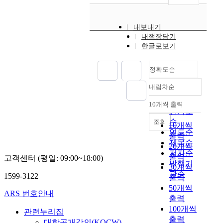
내보내기
내책장담기
한글로보기
정확도순
내림차순
정확도
순
10개씩 출력
내림차순
인기도
순
조회
10개씩
연도순
출력
제목순
20개씩
저자순
출력
고객센터 (평일: 09:00~18:00)
발행기
30개씩
관순
1599-3122
출력
50개씩
ARS 번호안내
출력
100개씩
관련누리집
출력
대학공개강의(KOCW)