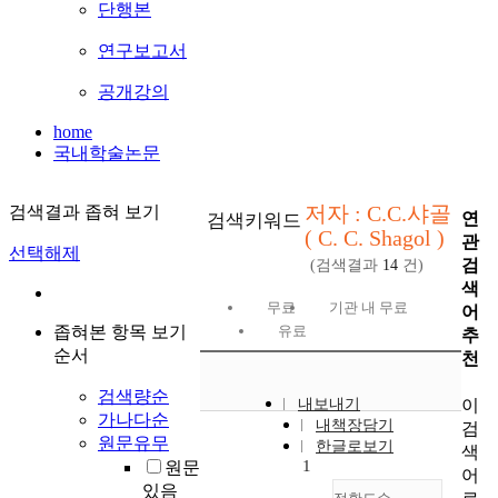
단행본
연구보고서
공개강의
home
국내학술논문
저자 : C.C.샤골
검색결과 좁혀 보기
연
검색키워드
( C. C. Shagol )
관
선택해제
검
(검색결과
14
건)
색
무료
기관 내 무료
어
좁혀본 항목 보기
유료
추
순서
천
검색량순
이
내보내기
가나다순
내책장담기
검
원문유무
한글로보기
색
1
원문
어
있음