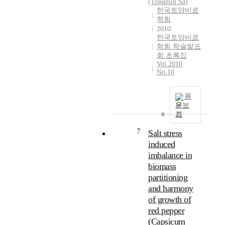
(Tongmin Sa)
한국토양비료
학회
2010
한국토양비료
학회 학술발표
회 초록집
Vol.2010
No.10
원
문보
기
7
Salt stress
induced
imbalance in
biomass
partitioning
and harmony
of growth of
red pepper
(Capsicum