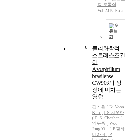
회 초록집
Vol.2010 No.5
원
문보
기
8
물리화학적
스트레스조건
이
Azospirillum
brasilense
CW903의 성
장에 미치는
영향
김기윤 ( Ki Yoon
Kim )
,
P.S.차우한
( P. S. Chauhan )
,
임우종 ( Woo
Jong Yim )
,
P.팔라
니아판 ( P.
Palaniappan