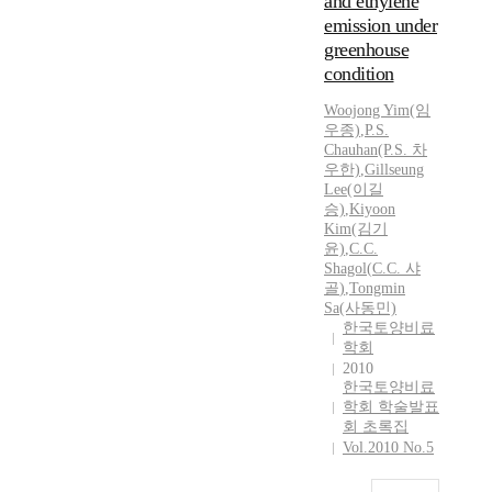
and ethylene
emission under
greenhouse
condition
Woojong Yim(임
우종)
,
P.S.
Chauhan(P.S. 차
우한)
,
Gillseung
Lee(이길
승)
,
Kiyoon
Kim(김기
윤)
,
C.C.
Shagol
(
C.C.
샤
골
)
,
Tongmin
Sa(사동민)
한국토양비료
학회
2010
한국토양비료
학회 학술발표
회 초록집
Vol.2010 No.5