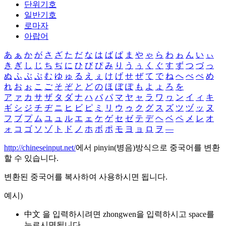
단위기호
일반기호
로마자
아랍어
あ
ぁ
か
が
さ
ざ
た
だ
な
は
ば
ぱ
ま
や
ゃ
ら
わ
ゎ
ん
い
ぃ
き
ぎ
し
じ
ち
ぢ
に
ひ
び
ぴ
み
り
う
ぅ
く
ぐ
す
ず
つ
づ
っ
ぬ
ふ
ぶ
ぷ
む
ゆ
ゅ
る
え
ぇ
け
げ
せ
ぜ
て
で
ね
へ
べ
ぺ
め
れ
お
ぉ
こ
ご
そ
ぞ
と
ど
の
ほ
ぼ
ぽ
も
よ
ょ
ろ
を
ア
ァ
カ
サ
ザ
タ
ダ
ナ
ハ
バ
パ
マ
ヤ
ャ
ラ
ワ
ヮ
ン
イ
ィ
キ
ギ
シ
ジ
チ
ヂ
ニ
ヒ
ビ
ピ
ミ
リ
ウ
ゥ
ク
グ
ス
ズ
ツ
ヅ
ッ
ヌ
フ
ブ
プ
ム
ユ
ュ
ル
エ
ェ
ケ
ゲ
セ
ゼ
テ
デ
ヘ
ベ
ペ
メ
レ
オ
ォ
コ
ゴ
ソ
ゾ
ト
ド
ノ
ホ
ボ
ポ
モ
ヨ
ョ
ロ
ヲ
―
http://chineseinput.net/
에서 pinyin(병음)방식으로 중국어를 변환
할 수 있습니다.
변환된 중국어를 복사하여 사용하시면 됩니다.
예시)
中文 을 입력하시려면
zhongwen
을 입력하시고 space를
누르시면됩니다.