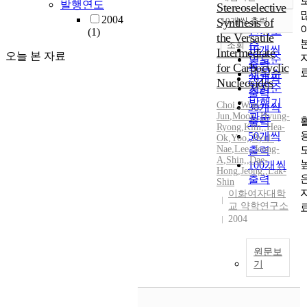
정확도
발행연도
Stereoselective
순
2004
Synthesis of
10개씩 출력
내림차순
인기도
(1)
the Versatile
순
조회
10개씩
Intermediate
오늘 본 자료
연도순
출력
for Carbocyclic
제목순
20개씩
Nucleosides
저자순
출력
발행기
Choi,
,
Won-
30개씩
Jun
,
Moon,
관순
,
Hyung-
출력
Ryong
,
Kim,
,
Hea-
50개씩
Ok
,
Yoo,
,
Byul-
Nae
,
Lee,
,
Jeong-
출력
A
,
Shin,
,
Dae-
100개씩
Hong
,
Jeong,
,
Lak-
출력
Shin
이화여자대학
교 약학연구소
2004
원문보
기