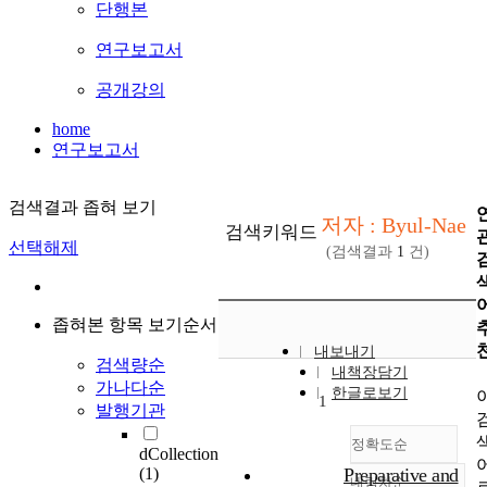
단행본
연구보고서
공개강의
home
연구보고서
검색결과 좁혀 보기
저자 : Byul-Nae
검색키워드
선택해제
(검색결과
1
건)
좁혀본 항목 보기순서
내보내기
검색량순
내책장담기
가나다순
한글로보기
1
발행기관
정확도순
dCollection
(1)
Preparative and
내림차순