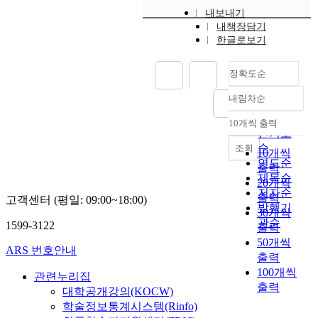
내보내기
내책장담기
한글로보기
정확도순
내림차순
정확도
순
10개씩 출력
내림차순
인기도
순
조회
10개씩
연도순
출력
제목순
20개씩
저자순
출력
고객센터 (평일: 09:00~18:00)
발행기
30개씩
관순
1599-3122
출력
50개씩
ARS 번호안내
출력
100개씩
관련누리집
출력
대학공개강의(KOCW)
학술정보통계시스템(Rinfo)