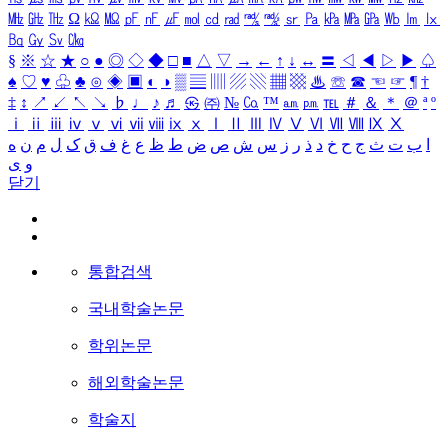
㎒
㎓
㎔
Ω
㏀
㏁
㎊
㎋
㎌
㏖
㏅
㎭
㎮
㎯
㏛
㎩
㎪
㎫
㎬
㏝
㏐
㏓
㏃
㏉
㏜
㏆
§
※
☆
★
○
●
◎
◇
◆
□
■
△
▽
→
←
↑
↓
↔
〓
◁
◀
▷
▶
♤
♠
♡
♥
♧
♣
⊙
◈
▣
◐
◑
▒
▤
▥
▨
▧
▦
▩
♨
☏
☎
☜
☞
¶
†
‡
↕
↗
↙
↖
↘
♭
♩
♪
♬
㉿
㈜
№
㏇
™
㏂
㏘
℡
＃
＆
＊
＠
ª
º
ⅰ
ⅱ
ⅲ
ⅳ
ⅴ
ⅵ
ⅶ
ⅷ
ⅸ
ⅹ
Ⅰ
Ⅱ
Ⅲ
Ⅳ
Ⅴ
Ⅵ
Ⅶ
Ⅷ
Ⅸ
Ⅹ
ا
ب
ت
ث
ج
ح
خ
د
ذ
ر
ز
س
ش
ص
ض
ط
ظ
ع
غ
ف
ق
ک
ل
م
ن
ه
و
ی
닫기
통합검색
국내학술논문
학위논문
해외학술논문
학술지