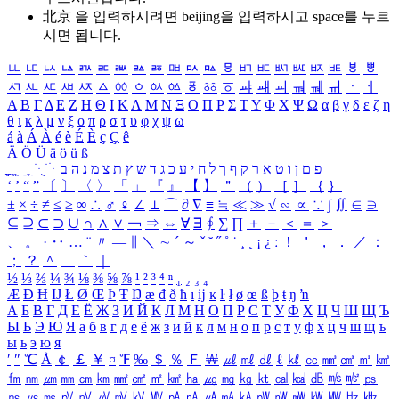
北京 을 입력하시려면
beijing
을 입력하시고 space를 누르
시면 됩니다.
ㅥ
ㅦ
ㅧ
ㅨ
ㅩ
ㅪ
ㅫ
ㅬ
ㅭ
ㅮ
ㅯ
ㅰ
ㅱ
ㅲ
ㅳ
ㅴ
ㅵ
ㅶ
ㅷ
ㅸ
ㅹ
ㅺ
ㅻ
ㅼ
ㅽ
ㅾ
ㅿ
ㆀ
ㆁ
ㆂ
ㆃ
ㆄ
ㆅ
ㆆ
ㆇ
ㆈ
ㆉ
ㆊ
ㆋ
ㆌ
ㆍ
ㆎ
Α
Β
Γ
Δ
Ε
Ζ
Η
Θ
Ι
Κ
Λ
Μ
Ν
Ξ
Ο
Π
Ρ
Σ
Τ
Υ
Φ
Χ
Ψ
Ω
α
β
γ
δ
ε
ζ
η
θ
ι
κ
λ
μ
ν
ξ
ο
π
ρ
σ
τ
υ
φ
χ
ψ
ω
á
à
Á
À
é
è
É
È
ç
Ç
ê
Ä
Ö
Ü
ä
ö
ü
ß
ְ
ֳ
ֲ
ֱ
ָ
ַ
ֵ
ֶ
ִ
ֹ
ּ
ֻ
ׂ
ׁ
ּ
ב
ה
נ
מ
צ
ת
ץ
ש
ד
ג
כ
ע
י
ח
ל
ך
ף
ק
ר
א
ט
ו
ן
ם
פ
‘
’
“
”
〔
〕
〈
〉
「
」
『
』
【
】
＂
（
）
［
］
｛
｝
±
×
÷
≠
≤
≥
∞
∴
♂
♀
∠
⊥
⌒
∂
∇
≡
≒
≪
≫
√
∽
∝
∵
∫
∬
∈
∋
⊆
⊇
⊂
⊃
∪
∩
∧
∨
￢
⇒
⇔
∀
∃
∮
∑
∏
＋
－
＜
＝
＞
、
。
·
‥
…
¨
〃
―
∥
＼
∼
´
～
ˇ
˘
˝
˚
˙
¸
˛
¡
¿
ː
！
＇
，
．
／
：
；
？
＾
＿
｀
｜
½
⅓
⅔
¼
¾
⅛
⅜
⅝
⅞
¹
²
³
⁴
ⁿ
₁
₂
₃
₄
Æ
Ð
Ħ
Ĳ
Ł
Ø
Œ
Þ
Ŧ
Ŋ
æ
đ
ð
ħ
ı
ĳ
ĸ
ŀ
ł
ø
œ
ß
þ
ŧ
ŋ
ŉ
А
Б
В
Г
Д
Е
Ё
Ж
З
И
Й
К
Л
М
Н
О
П
Р
С
Т
У
Ф
Х
Ц
Ч
Ш
Щ
Ъ
Ы
Ь
Э
Ю
Я
а
б
в
г
д
е
ё
ж
з
и
й
к
л
м
н
о
п
р
с
т
у
ф
х
ц
ч
ш
щ
ъ
ы
ь
э
ю
я
′
″
℃
Å
￠
￡
￥
¤
℉
‰
＄
％
Ｆ
￦
㎕
㎖
㎗
ℓ
㎘
㏄
㎣
㎤
㎥
㎦
㎙
㎚
㎛
㎜
㎝
㎞
㎟
㎠
㎡
㎢
㏊
㎍
㎎
㎏
㏏
㎈
㎉
㏈
㎧
㎨
㎰
㎱
㎲
㎳
㎴
㎵
㎶
㎷
㎸
㎹
㎀
㎁
㎂
㎃
㎄
㎺
㎻
㎽
㎾
㎿
㎐
㎑