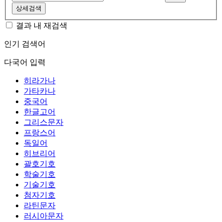
상세검색
결과 내 재검색
인기 검색어
다국어 입력
히라가나
가타카나
중국어
한글고어
그리스문자
프랑스어
독일어
히브리어
괄호기호
학술기호
기술기호
첨자기호
라틴문자
러시아문자