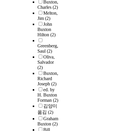
Buxton,
Charles
(2)
Melton,
Jim
(2)
John
Buxton
Hilton
(2)
Greenberg,
Saul
(2)
Oliva,
Salvador
(2)
Buxton,
Richard
Joseph
(2)
ed. by
H. Buxton
Forman
(2)
김양미
옮김
(2)
Graham
Buxton
(2)
Bill