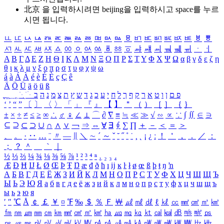
北京 을 입력하시려면
beijing
을 입력하시고 space를 누르
시면 됩니다.
ㅥ
ㅦ
ㅧ
ㅨ
ㅩ
ㅪ
ㅫ
ㅬ
ㅭ
ㅮ
ㅯ
ㅰ
ㅱ
ㅲ
ㅳ
ㅴ
ㅵ
ㅶ
ㅷ
ㅸ
ㅹ
ㅺ
ㅻ
ㅼ
ㅽ
ㅾ
ㅿ
ㆀ
ㆁ
ㆂ
ㆃ
ㆄ
ㆅ
ㆆ
ㆇ
ㆈ
ㆉ
ㆊ
ㆋ
ㆌ
ㆍ
ㆎ
Α
Β
Γ
Δ
Ε
Ζ
Η
Θ
Ι
Κ
Λ
Μ
Ν
Ξ
Ο
Π
Ρ
Σ
Τ
Υ
Φ
Χ
Ψ
Ω
α
β
γ
δ
ε
ζ
η
θ
ι
κ
λ
μ
ν
ξ
ο
π
ρ
σ
τ
υ
φ
χ
ψ
ω
á
à
Á
À
é
è
É
È
ç
Ç
ê
Ä
Ö
Ü
ä
ö
ü
ß
ְ
ֳ
ֲ
ֱ
ָ
ַ
ֵ
ֶ
ִ
ֹ
ּ
ֻ
ׂ
ׁ
ּ
ב
ה
נ
מ
צ
ת
ץ
ש
ד
ג
כ
ע
י
ח
ל
ך
ף
ק
ר
א
ט
ו
ן
ם
פ
‘
’
“
”
〔
〕
〈
〉
「
」
『
』
【
】
＂
（
）
［
］
｛
｝
±
×
÷
≠
≤
≥
∞
∴
♂
♀
∠
⊥
⌒
∂
∇
≡
≒
≪
≫
√
∽
∝
∵
∫
∬
∈
∋
⊆
⊇
⊂
⊃
∪
∩
∧
∨
￢
⇒
⇔
∀
∃
∮
∑
∏
＋
－
＜
＝
＞
、
。
·
‥
…
¨
〃
―
∥
＼
∼
´
～
ˇ
˘
˝
˚
˙
¸
˛
¡
¿
ː
！
＇
，
．
／
：
；
？
＾
＿
｀
｜
½
⅓
⅔
¼
¾
⅛
⅜
⅝
⅞
¹
²
³
⁴
ⁿ
₁
₂
₃
₄
Æ
Ð
Ħ
Ĳ
Ł
Ø
Œ
Þ
Ŧ
Ŋ
æ
đ
ð
ħ
ı
ĳ
ĸ
ŀ
ł
ø
œ
ß
þ
ŧ
ŋ
ŉ
А
Б
В
Г
Д
Е
Ё
Ж
З
И
Й
К
Л
М
Н
О
П
Р
С
Т
У
Ф
Х
Ц
Ч
Ш
Щ
Ъ
Ы
Ь
Э
Ю
Я
а
б
в
г
д
е
ё
ж
з
и
й
к
л
м
н
о
п
р
с
т
у
ф
х
ц
ч
ш
щ
ъ
ы
ь
э
ю
я
′
″
℃
Å
￠
￡
￥
¤
℉
‰
＄
％
Ｆ
￦
㎕
㎖
㎗
ℓ
㎘
㏄
㎣
㎤
㎥
㎦
㎙
㎚
㎛
㎜
㎝
㎞
㎟
㎠
㎡
㎢
㏊
㎍
㎎
㎏
㏏
㎈
㎉
㏈
㎧
㎨
㎰
㎱
㎲
㎳
㎴
㎵
㎶
㎷
㎸
㎹
㎀
㎁
㎂
㎃
㎄
㎺
㎻
㎽
㎾
㎿
㎐
㎑