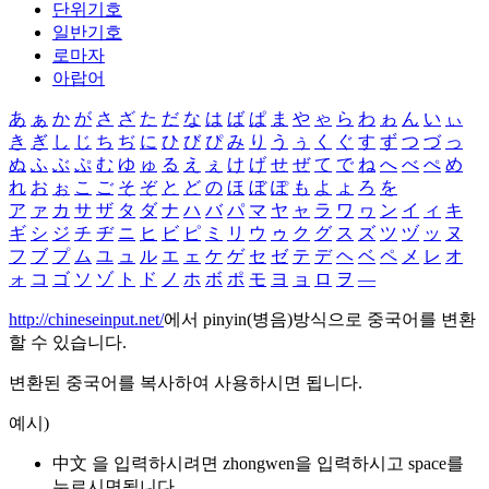
단위기호
일반기호
로마자
아랍어
あ
ぁ
か
が
さ
ざ
た
だ
な
は
ば
ぱ
ま
や
ゃ
ら
わ
ゎ
ん
い
ぃ
き
ぎ
し
じ
ち
ぢ
に
ひ
び
ぴ
み
り
う
ぅ
く
ぐ
す
ず
つ
づ
っ
ぬ
ふ
ぶ
ぷ
む
ゆ
ゅ
る
え
ぇ
け
げ
せ
ぜ
て
で
ね
へ
べ
ぺ
め
れ
お
ぉ
こ
ご
そ
ぞ
と
ど
の
ほ
ぼ
ぽ
も
よ
ょ
ろ
を
ア
ァ
カ
サ
ザ
タ
ダ
ナ
ハ
バ
パ
マ
ヤ
ャ
ラ
ワ
ヮ
ン
イ
ィ
キ
ギ
シ
ジ
チ
ヂ
ニ
ヒ
ビ
ピ
ミ
リ
ウ
ゥ
ク
グ
ス
ズ
ツ
ヅ
ッ
ヌ
フ
ブ
プ
ム
ユ
ュ
ル
エ
ェ
ケ
ゲ
セ
ゼ
テ
デ
ヘ
ベ
ペ
メ
レ
オ
ォ
コ
ゴ
ソ
ゾ
ト
ド
ノ
ホ
ボ
ポ
モ
ヨ
ョ
ロ
ヲ
―
http://chineseinput.net/
에서 pinyin(병음)방식으로 중국어를 변환
할 수 있습니다.
변환된 중국어를 복사하여 사용하시면 됩니다.
예시)
中文 을 입력하시려면
zhongwen
을 입력하시고 space를
누르시면됩니다.