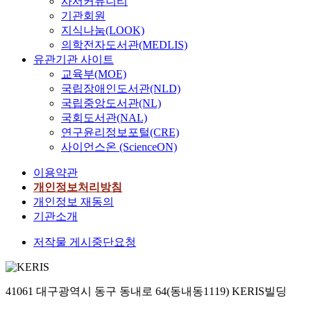
사서커뮤니티
기관회원
지식나눔(LOOK)
의학전자도서관(MEDLIS)
유관기관 사이트
교육부(MOE)
국립장애인도서관(NLD)
국립중앙도서관(NL)
국회도서관(NAL)
연구윤리정보포털(CRE)
사이언스온 (ScienceON)
이용약관
개인정보처리방침
개인정보 재동의
기관소개
저작물 게시중단요청
41061 대구광역시 동구 동내로 64(동내동1119) KERIS빌딩