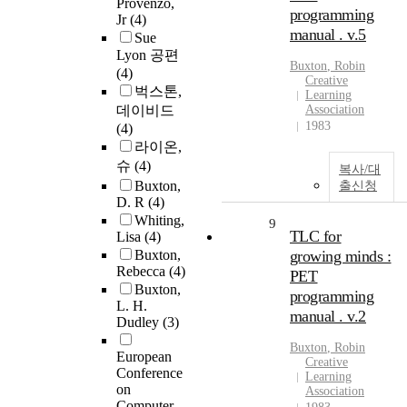
Provenzo,
programming
Jr
(4)
manual . v.5
Sue
Lyon 공편
Buxton
, Robin
(4)
Creative
벅스톤,
Learning
데이비드
Association
1983
(4)
라이온,
슈
(4)
복사/대
Buxton,
출신청
D. R
(4)
Whiting,
9
TLC for
Lisa
(4)
Buxton,
growing minds :
Rebecca
(4)
PET
Buxton,
programming
L. H.
manual . v.2
Dudley
(3)
Buxton
, Robin
European
Creative
Conference
Learning
on
Association
Computer