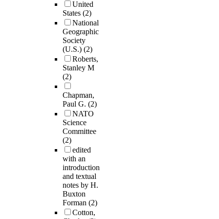
United
States
(2)
National
Geographic
Society
(U.S.)
(2)
Roberts,
Stanley M
(2)
Chapman,
Paul G.
(2)
NATO
Science
Committee
(2)
edited
with an
introduction
and textual
notes by H.
Buxton
Forman
(2)
Cotton,