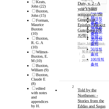
정확도
Keats,
Duty, v. 2 - A
John
(22)
순
year`s plain
10개씩 출력
내림차순
Buxton,
인기도
sermons on the
John
(15)
순
조회
10개씩
Gospels or
Forman,
연도순
출력
Epistles : Project
Maurice
제목순
20개씩
Buxton
Gutenberg [전
저자순
(10)
출력
자책]
발행기
Buxton,
30개씩
관순
R. G. A
Harry John Wilmot-
출력
(10)
Buxton
50개씩
북큐브네트웍
Wilmot-
출력
스
Buxton, E.
100개씩
M
(10)
2015
출력
Buxton,
William
(9)
Buxton,
Claude E
(8)
2
edited
Told by the
with notes
Northmen: -
and
Stories from the
appendices
Eddas and Sagas
by H.