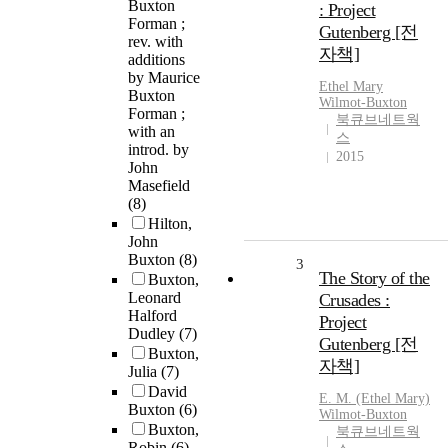
Buxton
: Project
Forman ;
Gutenberg [전
rev. with
자책]
additions
by Maurice
Ethel Mary
Buxton
Wilmot-
Buxton
Forman ;
북큐브네트웍
with an
스
introd. by
2015
John
Masefield
(8)
Hilton,
John
Buxton
(8)
3
The Story of the
Buxton,
Leonard
Crusades :
Halford
Project
Dudley
(7)
Gutenberg [전
Buxton,
자책]
Julia
(7)
David
E. M. (Ethel Mary)
Buxton
(6)
Wilmot-
Buxton
Buxton,
북큐브네트웍
Robin
(6)