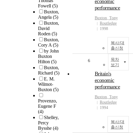
Thomas
economic
Fowell
(5)
performance
Buxton,
Angela
(5)
Buxton
, Tony
Buxton,
Routledge
David
1998
Roden
(5)
Buxton,
복사/대
Cory A
(5)
출신청
by John
Buxton
목차
6
Hilton
(5)
보기
Buxton,
Richard
(5)
Britain's
E. M.
economic
Wilmot-
performance
Buxton
(5)
Buxton
, Tony
Provenzo,
Routledge
Eugene F
1994
(4)
Shelley,
복사/대
Percy
출신청
Bysshe
(4)