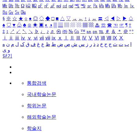
㎒
㎓
㎔
Ω
㏀
㏁
㎊
㎋
㎌
㏖
㏅
㎭
㎮
㎯
㏛
㎩
㎪
㎫
㎬
㏝
㏐
㏓
㏃
㏉
㏜
㏆
§
※
☆
★
○
●
◎
◇
◆
□
■
△
▽
→
←
↑
↓
↔
〓
◁
◀
▷
▶
♤
♠
♡
♥
♧
♣
⊙
◈
▣
◐
◑
▒
▤
▥
▨
▧
▦
▩
♨
☏
☎
☜
☞
¶
†
‡
↕
↗
↙
↖
↘
♭
♩
♪
♬
㉿
㈜
№
㏇
™
㏂
㏘
℡
＃
＆
＊
＠
ª
º
ⅰ
ⅱ
ⅲ
ⅳ
ⅴ
ⅵ
ⅶ
ⅷ
ⅸ
ⅹ
Ⅰ
Ⅱ
Ⅲ
Ⅳ
Ⅴ
Ⅵ
Ⅶ
Ⅷ
Ⅸ
Ⅹ
ا
ب
ت
ث
ج
ح
خ
د
ذ
ر
ز
س
ش
ص
ض
ط
ظ
ع
غ
ف
ق
ک
ل
م
ن
ه
و
ی
닫기
통합검색
국내학술논문
학위논문
해외학술논문
학술지