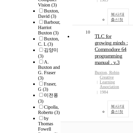
1983
Vision
(3)
Buxton,
복사/대
David
(3)
출신청
Barbour,
Harriot
10
Buxton
(3)
TLC for
Buxton,
growing minds :
C. L
(3)
Commodore 64
김양미
programming
(3)
A.
manual . v.3
Buxton and
G. Fraser
Buxton
, Robin
Creative
(3)
Learning
Fraser,
Association
G
(3)
1984
미전풍
(3)
복사/대
Cipolla,
출신청
Roberto
(3)
by
Thomas
Fowell