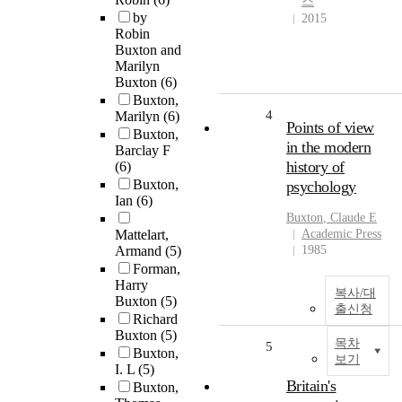
스
by
2015
Robin
Buxton and
Marilyn
Buxton
(6)
Buxton,
4
Marilyn
(6)
Points of view
Buxton,
in the modern
Barclay F
history of
(6)
Buxton,
psychology
Ian
(6)
Buxton
, Claude E
Mattelart,
Academic Press
Armand
(5)
1985
Forman,
Harry
복사/대
Buxton
(5)
출신청
Richard
Buxton
(5)
목차
5
Buxton,
보기
I. L
(5)
Britain's
Buxton,