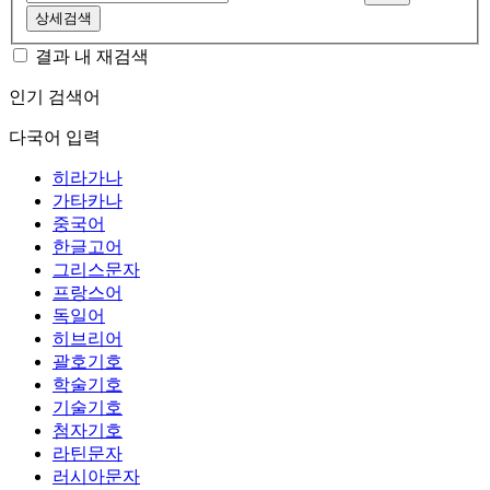
상세검색
결과 내 재검색
인기 검색어
다국어 입력
히라가나
가타카나
중국어
한글고어
그리스문자
프랑스어
독일어
히브리어
괄호기호
학술기호
기술기호
첨자기호
라틴문자
러시아문자