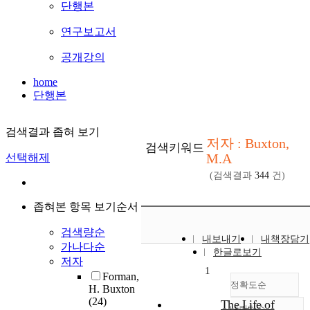
단행본
연구보고서
공개강의
home
단행본
검색결과 좁혀 보기
저자 : Buxton,
검색키워드
M.A
선택해제
(검색결과
344
건)
좁혀본 항목 보기순서
검색량순
내보내기
내책장담기
가나다순
한글로보기
저자
1
Forman,
정확도순
H. Buxton
(24)
The Life of
내림차순