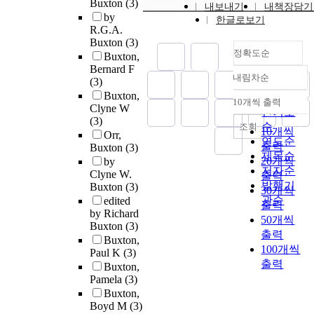
Buxton
(3)
내보내기
내책장담기
by
한글로보기
R.G.A.
Buxton
(3)
정확도순
Buxton,
Bernard F
내림차순
(3)
정확도
Buxton,
순
10개씩 출력
내림차순
Clyne W
인기도
(3)
순
조회
10개씩
Orr,
연도순
출력
Buxton
(3)
제목순
20개씩
by
저자순
Clyne W.
출력
발행기
Buxton
(3)
30개씩
관순
edited
출력
by Richard
50개씩
Buxton
(3)
출력
Buxton,
100개씩
Paul K
(3)
출력
Buxton,
Pamela
(3)
Buxton,
Boyd M
(3)