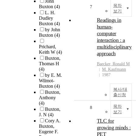
John
목차
Buxton
(4)
7
보기
L. H.
Dudley
Readings in
Buxton
(4)
human-
by John
computer
Buxton
(4)
interaction : a
multidisciplinary
Prichard,
Keith W
(4)
approach
Buxton,
Thomas H
Baecker, Ronald M
(4)
M. Kaufmann
by E. M.
1987
Wilmot-
Buxton
(4)
복사/대
Buxton,
출신청
Anthony
(4)
목차
8
Buxton,
보기
J. N
(4)
TLC for
Cory A.
Buxton,
growing minds :
Eugene F.
PET