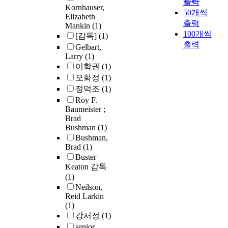
출력
Kornhauser,
50개씩
Elizabeth
출력
Mankin
(1)
100개씩
[감독]
(1)
출력
Gelbart,
Larry
(1)
이학권
(1)
오화정
(1)
정덕조
(1)
Roy F.
Baumeister ;
Brad
Bushman
(1)
Bushman,
Brad
(1)
Buster
Keaton 감독
(1)
Neilson,
Reid Larkin
(1)
강서정
(1)
senior