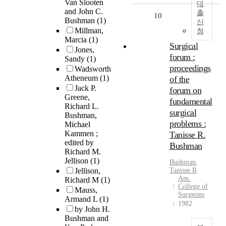
Van Slooten
대
and John C.
출
10
Bushman
(1)
신
Millman,
청
Marcia
(1)
Surgical
Jones,
forum :
Sandy
(1)
proceedings
Wadsworth
Atheneum
(1)
of the
Jack P.
forum on
Greene,
fundamental
Richard L.
surgical
Bushman,
problems :
Michael
Kammen ;
Tanisse R.
edited by
Bushman
Richard M.
Jellison
(1)
Bushman
,
Jellison,
Tanisse R
Am.
Richard M
(1)
College of
Mauss,
Surgeons
Armand L
(1)
1982
by John H.
Bushman and