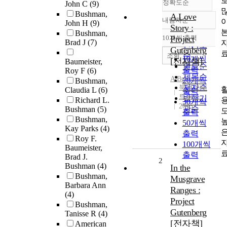
정확도순
John C
(9)
Bushman,
A Love
내림차순
John H
(9)
정확도
Story :
Bushman,
순
10개씩 출력
Project
내림차순
Brad J
(7)
인기도
Gutenberg
순
조회
10개씩
[전자책]
Baumeister,
연도순
출력
Roy F
(6)
제목순
A
Bushman
20개씩
Bushman,
저자순
북큐브네
Claudia L
(6)
출력
트웍스
발행기
Richard L.
30개씩
2015
관순
Bushman
(5)
출력
Bushman,
50개씩
Kay Parks
(4)
출력
Roy F.
100개씩
Baumeister,
출력
Brad J.
2
Bushman
(4)
In the
Bushman,
Musgrave
Barbara Ann
Ranges :
(4)
Project
Bushman,
Gutenberg
Tanisse R
(4)
[전자책]
American