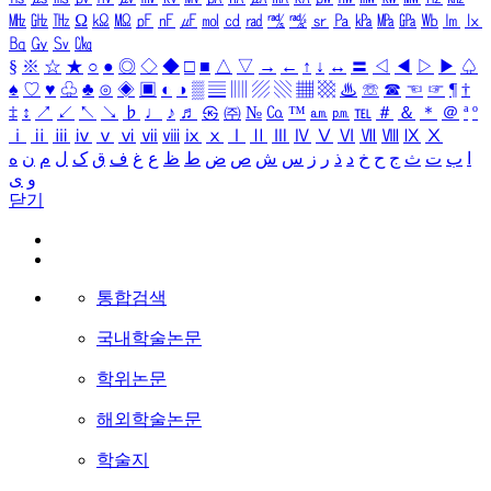
㎒
㎓
㎔
Ω
㏀
㏁
㎊
㎋
㎌
㏖
㏅
㎭
㎮
㎯
㏛
㎩
㎪
㎫
㎬
㏝
㏐
㏓
㏃
㏉
㏜
㏆
§
※
☆
★
○
●
◎
◇
◆
□
■
△
▽
→
←
↑
↓
↔
〓
◁
◀
▷
▶
♤
♠
♡
♥
♧
♣
⊙
◈
▣
◐
◑
▒
▤
▥
▨
▧
▦
▩
♨
☏
☎
☜
☞
¶
†
‡
↕
↗
↙
↖
↘
♭
♩
♪
♬
㉿
㈜
№
㏇
™
㏂
㏘
℡
＃
＆
＊
＠
ª
º
ⅰ
ⅱ
ⅲ
ⅳ
ⅴ
ⅵ
ⅶ
ⅷ
ⅸ
ⅹ
Ⅰ
Ⅱ
Ⅲ
Ⅳ
Ⅴ
Ⅵ
Ⅶ
Ⅷ
Ⅸ
Ⅹ
ا
ب
ت
ث
ج
ح
خ
د
ذ
ر
ز
س
ش
ص
ض
ط
ظ
ع
غ
ف
ق
ک
ل
م
ن
ه
و
ی
닫기
통합검색
국내학술논문
학위논문
해외학술논문
학술지