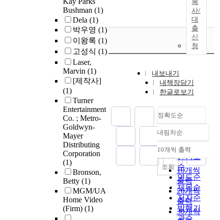
Kay Parks
복
Bushman
(1)
사/
Dela
(1)
대
출
박우영
(1)
신
이왕록
(1)
청
고성식
(1)
Laser,
Marvin
(1)
내보내기
[제작사]
내책장담기
(1)
한글로보기
Turner
Entertainment
정확도순
Co. ; Metro-
Goldwyn-
내림차순
Mayer
정확도
Distributing
순
10개씩 출력
내림차순
Corporation
인기도
(1)
순
조회
10개씩
Bronson,
연도순
출력
Betty
(1)
제목순
MGM/UA
20개씩
저자순
Home Video
출력
발행기
(Firm)
(1)
30개씩
관순