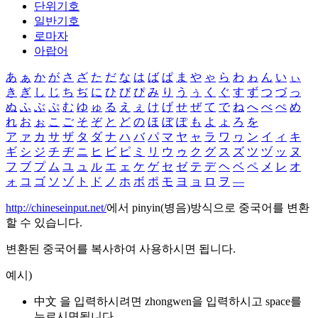
단위기호
일반기호
로마자
아랍어
あ
ぁ
か
が
さ
ざ
た
だ
な
は
ば
ぱ
ま
や
ゃ
ら
わ
ゎ
ん
い
ぃ
き
ぎ
し
じ
ち
ぢ
に
ひ
び
ぴ
み
り
う
ぅ
く
ぐ
す
ず
つ
づ
っ
ぬ
ふ
ぶ
ぷ
む
ゆ
ゅ
る
え
ぇ
け
げ
せ
ぜ
て
で
ね
へ
べ
ぺ
め
れ
お
ぉ
こ
ご
そ
ぞ
と
ど
の
ほ
ぼ
ぽ
も
よ
ょ
ろ
を
ア
ァ
カ
サ
ザ
タ
ダ
ナ
ハ
バ
パ
マ
ヤ
ャ
ラ
ワ
ヮ
ン
イ
ィ
キ
ギ
シ
ジ
チ
ヂ
ニ
ヒ
ビ
ピ
ミ
リ
ウ
ゥ
ク
グ
ス
ズ
ツ
ヅ
ッ
ヌ
フ
ブ
プ
ム
ユ
ュ
ル
エ
ェ
ケ
ゲ
セ
ゼ
テ
デ
ヘ
ベ
ペ
メ
レ
オ
ォ
コ
ゴ
ソ
ゾ
ト
ド
ノ
ホ
ボ
ポ
モ
ヨ
ョ
ロ
ヲ
―
http://chineseinput.net/
에서 pinyin(병음)방식으로 중국어를 변환
할 수 있습니다.
변환된 중국어를 복사하여 사용하시면 됩니다.
예시)
中文 을 입력하시려면
zhongwen
을 입력하시고 space를
누르시면됩니다.