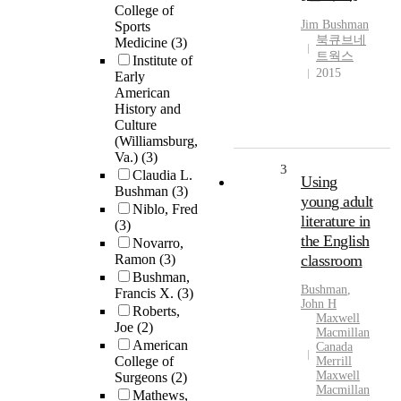
College of
Jim
Bushman
Sports
북큐브네
Medicine
(3)
트웍스
Institute of
2015
Early
American
History and
Culture
(Williamsburg,
Va.)
(3)
3
Claudia L.
Using
Bushman
(3)
young adult
Niblo, Fred
literature in
(3)
the English
Novarro,
Ramon
(3)
classroom
Bushman,
Bushman
,
Francis X.
(3)
John H
Roberts,
Maxwell
Joe
(2)
Macmillan
American
Canada
College of
Merrill
Maxwell
Surgeons
(2)
Macmillan
Mathews,