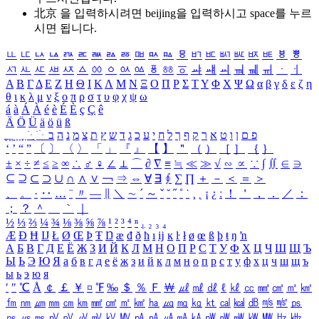
北京 을 입력하시려면
beijing
을 입력하시고 space를 누르
시면 됩니다.
ㅥ
ㅦ
ㅧ
ㅨ
ㅩ
ㅪ
ㅫ
ㅬ
ㅭ
ㅮ
ㅯ
ㅰ
ㅱ
ㅲ
ㅳ
ㅴ
ㅵ
ㅶ
ㅷ
ㅸ
ㅹ
ㅺ
ㅻ
ㅼ
ㅽ
ㅾ
ㅿ
ㆀ
ㆁ
ㆂ
ㆃ
ㆄ
ㆅ
ㆆ
ㆇ
ㆈ
ㆉ
ㆊ
ㆋ
ㆌ
ㆍ
ㆎ
Α
Β
Γ
Δ
Ε
Ζ
Η
Θ
Ι
Κ
Λ
Μ
Ν
Ξ
Ο
Π
Ρ
Σ
Τ
Υ
Φ
Χ
Ψ
Ω
α
β
γ
δ
ε
ζ
η
θ
ι
κ
λ
μ
ν
ξ
ο
π
ρ
σ
τ
υ
φ
χ
ψ
ω
á
à
Á
À
é
è
É
È
ç
Ç
ê
Ä
Ö
Ü
ä
ö
ü
ß
ְ
ֳ
ֲ
ֱ
ָ
ַ
ֵ
ֶ
ִ
ֹ
ּ
ֻ
ׂ
ׁ
ּ
ב
ה
נ
מ
צ
ת
ץ
ש
ד
ג
כ
ע
י
ח
ל
ך
ף
ק
ר
א
ט
ו
ן
ם
פ
‘
’
“
”
〔
〕
〈
〉
「
」
『
』
【
】
＂
（
）
［
］
｛
｝
±
×
÷
≠
≤
≥
∞
∴
♂
♀
∠
⊥
⌒
∂
∇
≡
≒
≪
≫
√
∽
∝
∵
∫
∬
∈
∋
⊆
⊇
⊂
⊃
∪
∩
∧
∨
￢
⇒
⇔
∀
∃
∮
∑
∏
＋
－
＜
＝
＞
、
。
·
‥
…
¨
〃
―
∥
＼
∼
´
～
ˇ
˘
˝
˚
˙
¸
˛
¡
¿
ː
！
＇
，
．
／
：
；
？
＾
＿
｀
｜
½
⅓
⅔
¼
¾
⅛
⅜
⅝
⅞
¹
²
³
⁴
ⁿ
₁
₂
₃
₄
Æ
Ð
Ħ
Ĳ
Ł
Ø
Œ
Þ
Ŧ
Ŋ
æ
đ
ð
ħ
ı
ĳ
ĸ
ŀ
ł
ø
œ
ß
þ
ŧ
ŋ
ŉ
А
Б
В
Г
Д
Е
Ё
Ж
З
И
Й
К
Л
М
Н
О
П
Р
С
Т
У
Ф
Х
Ц
Ч
Ш
Щ
Ъ
Ы
Ь
Э
Ю
Я
а
б
в
г
д
е
ё
ж
з
и
й
к
л
м
н
о
п
р
с
т
у
ф
х
ц
ч
ш
щ
ъ
ы
ь
э
ю
я
′
″
℃
Å
￠
￡
￥
¤
℉
‰
＄
％
Ｆ
￦
㎕
㎖
㎗
ℓ
㎘
㏄
㎣
㎤
㎥
㎦
㎙
㎚
㎛
㎜
㎝
㎞
㎟
㎠
㎡
㎢
㏊
㎍
㎎
㎏
㏏
㎈
㎉
㏈
㎧
㎨
㎰
㎱
㎲
㎳
㎴
㎵
㎶
㎷
㎸
㎹
㎀
㎁
㎂
㎃
㎄
㎺
㎻
㎽
㎾
㎿
㎐
㎑