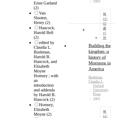
1993
Ernst Garland
(2)
Van
복
Slooten,
사/
Henry
(2)
대
Hancock,
출
4
Harold Bell
신
(2)
청
edited by
Building the
Claudia L.
kingdom :a
Bushman,
Harold B.
history of
Hancock, and
Mormons in
Elizabeth
America
Moyne
Homsey ; with
Bushman
,
an
Claudia L
introduction
Oxford
and addenda
University
Press
by Harold B.
2001
Hancock
(2)
Homsey,
Elizabeth
복
Moyne
(2)
사/