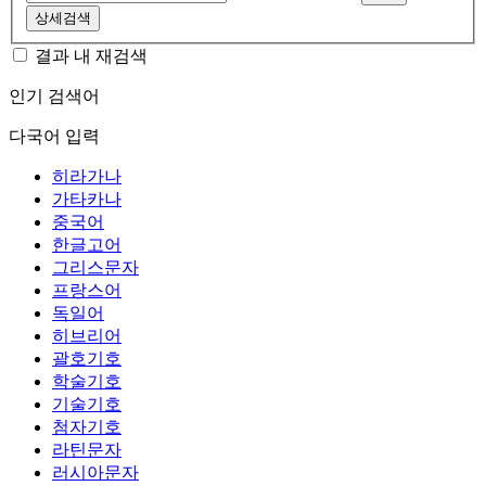
상세검색
결과 내 재검색
인기 검색어
다국어 입력
히라가나
가타카나
중국어
한글고어
그리스문자
프랑스어
독일어
히브리어
괄호기호
학술기호
기술기호
첨자기호
라틴문자
러시아문자