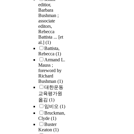
editior,
Barbara
Bushman ;
associate
editors,
Rebecca
Battista ... [et
al.]
(1)
Battista,
Rebecca
(1)
Armand L.
Mauss ;
foreword by
Richard
Bushman
(1)
대한운동
교육평가원
옮김
(1)
임비오
(1)
Bruckman,
Clyde
(1)
Buster
Keaton
(1)