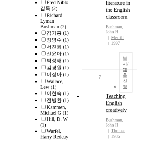
Fred Niblo
literature in
감독
(2)
the English
Richard
classroom
Lyman
Bushman
(2)
Bushman
,
John H
김기홍
(1)
Merrill
정영수
(1)
1997
서진희
(1)
신윤아
(1)
복
박성태
(1)
사/
김경원
(1)
대
이정아
(1)
출
7
Wallace,
신
Lew
(1)
청
이현숙
(1)
Teaching
전병환
(1)
English
Kammen,
creatively
Michael G
(1)
Hill, D. W
Bushman
,
(1)
John H
Warfel,
Thomas
Harry Redcay
1986