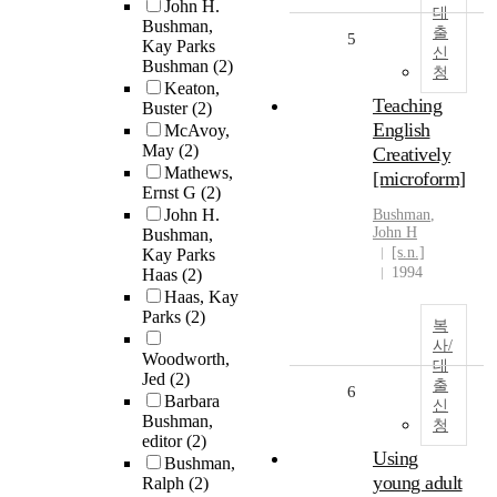
John H.
대
Bushman,
출
5
Kay Parks
신
Bushman
(2)
청
Keaton,
Teaching
Buster
(2)
English
McAvoy,
May
(2)
Creatively
Mathews,
[microform]
Ernst G
(2)
John H.
Bushman
,
John H
Bushman,
[s.n.]
Kay Parks
1994
Haas
(2)
Haas, Kay
Parks
(2)
복
사/
Woodworth,
대
Jed
(2)
출
6
Barbara
신
Bushman,
청
editor
(2)
Using
Bushman,
young adult
Ralph
(2)