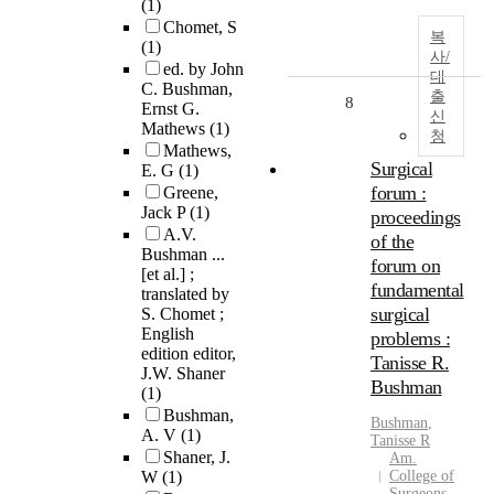
(1)
Chomet, S
복
(1)
사/
ed. by John
대
C. Bushman,
출
8
Ernst G.
신
Mathews
(1)
청
Mathews,
Surgical
E. G
(1)
forum :
Greene,
Jack P
(1)
proceedings
A.V.
of the
Bushman ...
forum on
[et al.] ;
fundamental
translated by
surgical
S. Chomet ;
English
problems :
edition editor,
Tanisse R.
J.W. Shaner
Bushman
(1)
Bushman,
Bushman
,
A. V
(1)
Tanisse R
Shaner, J.
Am.
W
(1)
College of
Surgeons