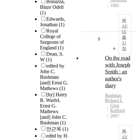
Bonazza,
1982
Blaze Odell
(1)
Edwards,
복
Jonathan
(1)
사/
Royal
대
College of
출
9
Surgeons of
신
England
(1)
청
Dean, S.
On the road
W
(1)
with Joseph
edited by
Smith : an
John C.
Bushman
author's
[and] Ernst G.
diary
Mathews
(1)
[by] Harry
Bushman
,
R. Warfel,
Richard L
Ernst G.
Greg
Kofford
Mathews
2007
[and] John C.
Bushman
(1)
안근옥
(1)
복
editd by H.
사/