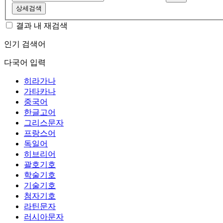
상세검색
결과 내 재검색
인기 검색어
다국어 입력
히라가나
가타카나
중국어
한글고어
그리스문자
프랑스어
독일어
히브리어
괄호기호
학술기호
기술기호
첨자기호
라틴문자
러시아문자