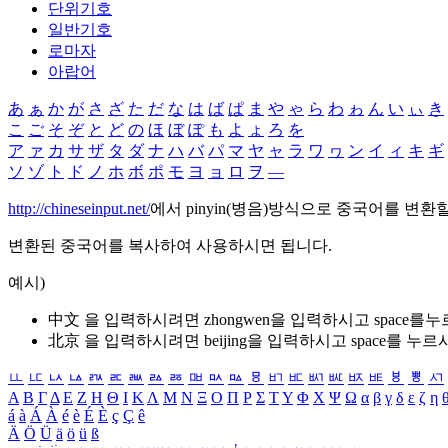
단위기호
일반기호
로마자
아랍어
あ
ぁ
か
が
さ
ざ
た
だ
な
は
ば
ぱ
ま
や
ゃ
ら
わ
ゎ
ん
い
ぃ
き
こ
ご
そ
ぞ
と
ど
の
ほ
ぼ
ぽ
も
よ
ょ
ろ
を
ア
ァ
カ
サ
ザ
タ
ダ
ナ
ハ
バ
パ
マ
ヤ
ャ
ラ
ワ
ヮ
ン
イ
ィ
キ
ギ
ソ
ゾ
ト
ド
ノ
ホ
ボ
ポ
モ
ヨ
ョ
ロ
ヲ
―
http://chineseinput.net/
에서 pinyin(병음)방식으로 중국어를 변환
변환된 중국어를 복사하여 사용하시면 됩니다.
예시)
中文 을 입력하시려면
zhongwen
을 입력하시고 space를
北京 을 입력하시려면
beijing
을 입력하시고 space를 누르
ㅥ
ㅦ
ㅧ
ㅨ
ㅩ
ㅪ
ㅫ
ㅬ
ㅭ
ㅮ
ㅯ
ㅰ
ㅱ
ㅲ
ㅳ
ㅴ
ㅵ
ㅶ
ㅷ
ㅸ
ㅹ
ㅺ
Α
Β
Γ
Δ
Ε
Ζ
Η
Θ
Ι
Κ
Λ
Μ
Ν
Ξ
Ο
Π
Ρ
Σ
Τ
Υ
Φ
Χ
Ψ
Ω
α
β
γ
δ
ε
ζ
η
á
à
Á
À
é
è
É
È
ç
Ç
ê
Ä
Ö
Ü
ä
ö
ü
ß