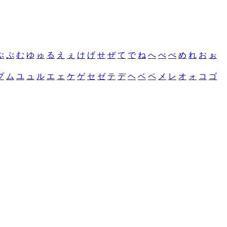
ぶ
ぷ
む
ゆ
ゅ
る
え
ぇ
け
げ
せ
ぜ
て
で
ね
へ
べ
ぺ
め
れ
お
ぉ
プ
ム
ユ
ュ
ル
エ
ェ
ケ
ゲ
セ
ゼ
テ
デ
ヘ
ベ
ペ
メ
レ
オ
ォ
コ
ゴ