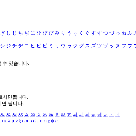
ぎ
し
じ
ち
ぢ
に
ひ
び
ぴ
み
り
う
ぅ
く
ぐ
す
ず
つ
づ
っ
ぬ
ふ
シ
ジ
チ
ヂ
ニ
ヒ
ビ
ピ
ミ
リ
ウ
ゥ
ク
グ
ス
ズ
ツ
ヅ
ッ
ヌ
フ
ブ
할 수 있습니다.
누르시면됩니다.
시면 됩니다.
ㅻ
ㅼ
ㅽ
ㅾ
ㅿ
ㆀ
ㆁ
ㆂ
ㆃ
ㆄ
ㆅ
ㆆ
ㆇ
ㆈ
ㆉ
ㆊ
ㆋ
ㆌ
ㆍ
ㆎ
θ
ι
κ
λ
μ
ν
ξ
ο
π
ρ
σ
τ
υ
φ
χ
ψ
ω