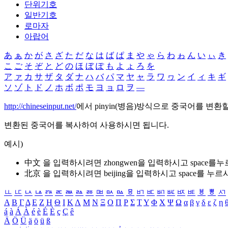
단위기호
일반기호
로마자
아랍어
あ
ぁ
か
が
さ
ざ
た
だ
な
は
ば
ぱ
ま
や
ゃ
ら
わ
ゎ
ん
い
ぃ
き
こ
ご
そ
ぞ
と
ど
の
ほ
ぼ
ぽ
も
よ
ょ
ろ
を
ア
ァ
カ
サ
ザ
タ
ダ
ナ
ハ
バ
パ
マ
ヤ
ャ
ラ
ワ
ヮ
ン
イ
ィ
キ
ギ
ソ
ゾ
ト
ド
ノ
ホ
ボ
ポ
モ
ヨ
ョ
ロ
ヲ
―
http://chineseinput.net/
에서 pinyin(병음)방식으로 중국어를 변환
변환된 중국어를 복사하여 사용하시면 됩니다.
예시)
中文 을 입력하시려면
zhongwen
을 입력하시고 space를
北京 을 입력하시려면
beijing
을 입력하시고 space를 누르
ㅥ
ㅦ
ㅧ
ㅨ
ㅩ
ㅪ
ㅫ
ㅬ
ㅭ
ㅮ
ㅯ
ㅰ
ㅱ
ㅲ
ㅳ
ㅴ
ㅵ
ㅶ
ㅷ
ㅸ
ㅹ
ㅺ
Α
Β
Γ
Δ
Ε
Ζ
Η
Θ
Ι
Κ
Λ
Μ
Ν
Ξ
Ο
Π
Ρ
Σ
Τ
Υ
Φ
Χ
Ψ
Ω
α
β
γ
δ
ε
ζ
η
á
à
Á
À
é
è
É
È
ç
Ç
ê
Ä
Ö
Ü
ä
ö
ü
ß