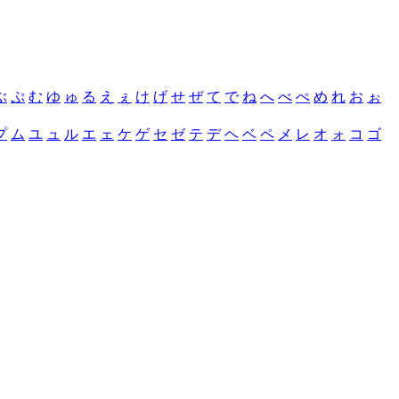
ぶ
ぷ
む
ゆ
ゅ
る
え
ぇ
け
げ
せ
ぜ
て
で
ね
へ
べ
ぺ
め
れ
お
ぉ
プ
ム
ユ
ュ
ル
エ
ェ
ケ
ゲ
セ
ゼ
テ
デ
ヘ
ベ
ペ
メ
レ
オ
ォ
コ
ゴ