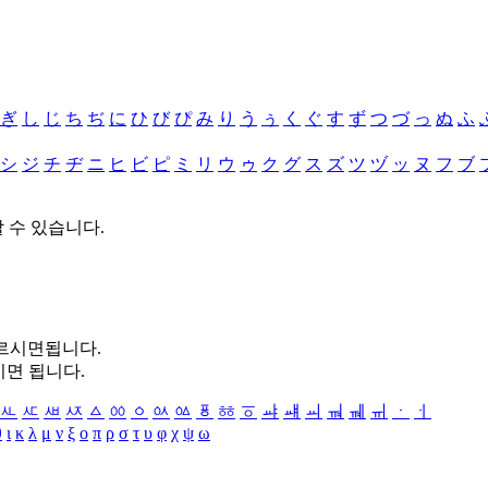
ぎ
し
じ
ち
ぢ
に
ひ
び
ぴ
み
り
う
ぅ
く
ぐ
す
ず
つ
づ
っ
ぬ
ふ
シ
ジ
チ
ヂ
ニ
ヒ
ビ
ピ
ミ
リ
ウ
ゥ
ク
グ
ス
ズ
ツ
ヅ
ッ
ヌ
フ
ブ
할 수 있습니다.
누르시면됩니다.
시면 됩니다.
ㅻ
ㅼ
ㅽ
ㅾ
ㅿ
ㆀ
ㆁ
ㆂ
ㆃ
ㆄ
ㆅ
ㆆ
ㆇ
ㆈ
ㆉ
ㆊ
ㆋ
ㆌ
ㆍ
ㆎ
θ
ι
κ
λ
μ
ν
ξ
ο
π
ρ
σ
τ
υ
φ
χ
ψ
ω