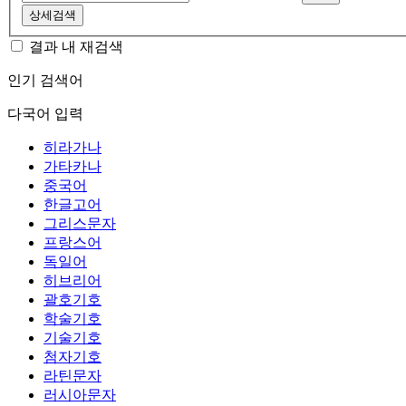
상세검색
결과 내 재검색
인기 검색어
다국어 입력
히라가나
가타카나
중국어
한글고어
그리스문자
프랑스어
독일어
히브리어
괄호기호
학술기호
기술기호
첨자기호
라틴문자
러시아문자