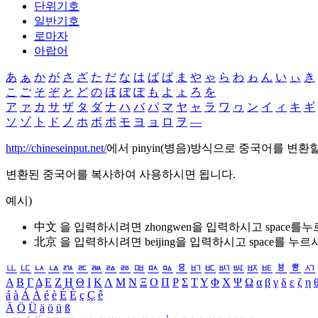
단위기호
일반기호
로마자
아랍어
あ
ぁ
か
が
さ
ざ
た
だ
な
は
ば
ぱ
ま
や
ゃ
ら
わ
ゎ
ん
い
ぃ
き
こ
ご
そ
ぞ
と
ど
の
ほ
ぼ
ぽ
も
よ
ょ
ろ
を
ア
ァ
カ
サ
ザ
タ
ダ
ナ
ハ
バ
パ
マ
ヤ
ャ
ラ
ワ
ヮ
ン
イ
ィ
キ
ギ
ソ
ゾ
ト
ド
ノ
ホ
ボ
ポ
モ
ヨ
ョ
ロ
ヲ
―
http://chineseinput.net/
에서 pinyin(병음)방식으로 중국어를 변환
변환된 중국어를 복사하여 사용하시면 됩니다.
예시)
中文 을 입력하시려면
zhongwen
을 입력하시고 space를
北京 을 입력하시려면
beijing
을 입력하시고 space를 누르
ㅥ
ㅦ
ㅧ
ㅨ
ㅩ
ㅪ
ㅫ
ㅬ
ㅭ
ㅮ
ㅯ
ㅰ
ㅱ
ㅲ
ㅳ
ㅴ
ㅵ
ㅶ
ㅷ
ㅸ
ㅹ
ㅺ
Α
Β
Γ
Δ
Ε
Ζ
Η
Θ
Ι
Κ
Λ
Μ
Ν
Ξ
Ο
Π
Ρ
Σ
Τ
Υ
Φ
Χ
Ψ
Ω
α
β
γ
δ
ε
ζ
η
á
à
Á
À
é
è
É
È
ç
Ç
ê
Ä
Ö
Ü
ä
ö
ü
ß