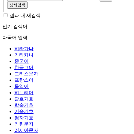
상세검색
결과 내 재검색
인기 검색어
다국어 입력
히라가나
가타카나
중국어
한글고어
그리스문자
프랑스어
독일어
히브리어
괄호기호
학술기호
기술기호
첨자기호
라틴문자
러시아문자