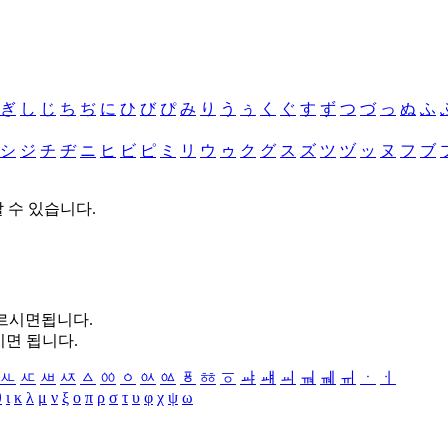
ぎ
し
じ
ち
ぢ
に
ひ
び
ぴ
み
り
う
ぅ
く
ぐ
す
ず
つ
づ
っ
ぬ
ふ
シ
ジ
チ
ヂ
ニ
ヒ
ビ
ピ
ミ
リ
ウ
ゥ
ク
グ
ス
ズ
ツ
ヅ
ッ
ヌ
フ
ブ
할 수 있습니다.
누르시면됩니다.
시면 됩니다.
ㅻ
ㅼ
ㅽ
ㅾ
ㅿ
ㆀ
ㆁ
ㆂ
ㆃ
ㆄ
ㆅ
ㆆ
ㆇ
ㆈ
ㆉ
ㆊ
ㆋ
ㆌ
ㆍ
ㆎ
θ
ι
κ
λ
μ
ν
ξ
ο
π
ρ
σ
τ
υ
φ
χ
ψ
ω