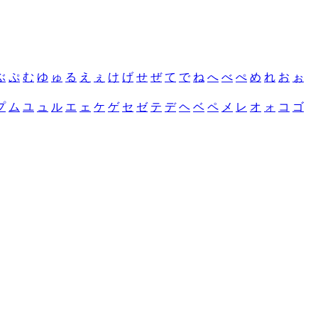
ぶ
ぷ
む
ゆ
ゅ
る
え
ぇ
け
げ
せ
ぜ
て
で
ね
へ
べ
ぺ
め
れ
お
ぉ
プ
ム
ユ
ュ
ル
エ
ェ
ケ
ゲ
セ
ゼ
テ
デ
ヘ
ベ
ペ
メ
レ
オ
ォ
コ
ゴ