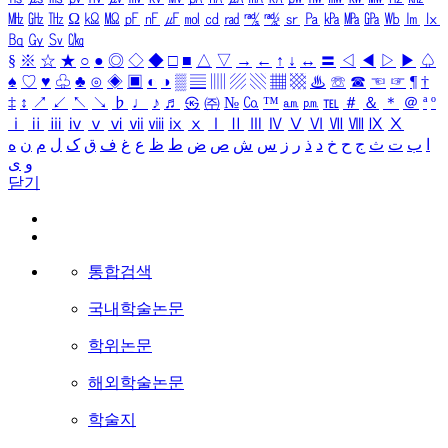
㎒
㎓
㎔
Ω
㏀
㏁
㎊
㎋
㎌
㏖
㏅
㎭
㎮
㎯
㏛
㎩
㎪
㎫
㎬
㏝
㏐
㏓
㏃
㏉
㏜
㏆
§
※
☆
★
○
●
◎
◇
◆
□
■
△
▽
→
←
↑
↓
↔
〓
◁
◀
▷
▶
♤
♠
♡
♥
♧
♣
⊙
◈
▣
◐
◑
▒
▤
▥
▨
▧
▦
▩
♨
☏
☎
☜
☞
¶
†
‡
↕
↗
↙
↖
↘
♭
♩
♪
♬
㉿
㈜
№
㏇
™
㏂
㏘
℡
＃
＆
＊
＠
ª
º
ⅰ
ⅱ
ⅲ
ⅳ
ⅴ
ⅵ
ⅶ
ⅷ
ⅸ
ⅹ
Ⅰ
Ⅱ
Ⅲ
Ⅳ
Ⅴ
Ⅵ
Ⅶ
Ⅷ
Ⅸ
Ⅹ
ا
ب
ت
ث
ج
ح
خ
د
ذ
ر
ز
س
ش
ص
ض
ط
ظ
ع
غ
ف
ق
ک
ل
م
ن
ه
و
ی
닫기
통합검색
국내학술논문
학위논문
해외학술논문
학술지