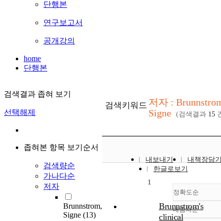
단행본
연구보고서
공개강의
home
단행본
검색결과 좁혀 보기
저자 : Brunnstro
검색키워드
Signe
선택해제
(검색결과
15
건
좁혀본 항목 보기순서
내보내기
내책장담
검색량순
한글로보기
가나다순
1
저자
정확도순
Brunnstrom's
Brunnstrom,
내림차순
정확도
Signe
(13)
clinical