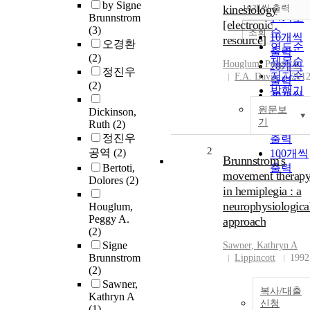
순
by Signe
kinesiology
10개씩 출력
내림차
Brunnstrom
인기도
[electronic
(3)
순
조회
10개씩
resource]
오경환
연도순
출력
(2)
제목순
Houglum, Peggy A.
20개씩
정진우
저자순
F.A. Davis
201
출력
(2)
발행기
30개씩
관순
출력
원문보
Dickinson,
기
Ruth
(2)
50개씩
정진우
출력
2
공역
(2)
100개씩
Brunnstrom's
Bertoti,
출력
movement therap
Dolores
(2)
in hemiplegia : a
neurophysiologica
Houglum,
Peggy A.
approach
(2)
Signe
Sawner, Kathryn A
Brunnstrom
Lippincott
1992
(2)
Sawner,
복사/대출
Kathryn A
신청
(1)