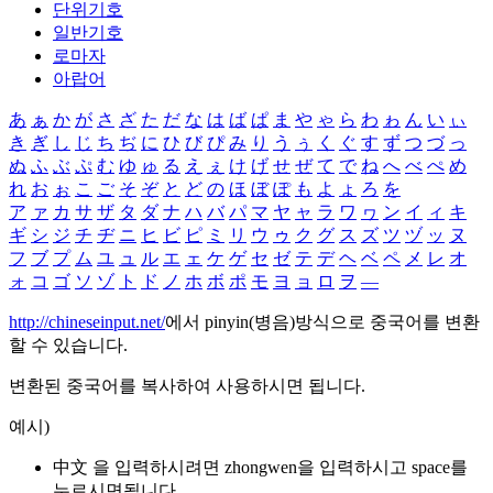
단위기호
일반기호
로마자
아랍어
あ
ぁ
か
が
さ
ざ
た
だ
な
は
ば
ぱ
ま
や
ゃ
ら
わ
ゎ
ん
い
ぃ
き
ぎ
し
じ
ち
ぢ
に
ひ
び
ぴ
み
り
う
ぅ
く
ぐ
す
ず
つ
づ
っ
ぬ
ふ
ぶ
ぷ
む
ゆ
ゅ
る
え
ぇ
け
げ
せ
ぜ
て
で
ね
へ
べ
ぺ
め
れ
お
ぉ
こ
ご
そ
ぞ
と
ど
の
ほ
ぼ
ぽ
も
よ
ょ
ろ
を
ア
ァ
カ
サ
ザ
タ
ダ
ナ
ハ
バ
パ
マ
ヤ
ャ
ラ
ワ
ヮ
ン
イ
ィ
キ
ギ
シ
ジ
チ
ヂ
ニ
ヒ
ビ
ピ
ミ
リ
ウ
ゥ
ク
グ
ス
ズ
ツ
ヅ
ッ
ヌ
フ
ブ
プ
ム
ユ
ュ
ル
エ
ェ
ケ
ゲ
セ
ゼ
テ
デ
ヘ
ベ
ペ
メ
レ
オ
ォ
コ
ゴ
ソ
ゾ
ト
ド
ノ
ホ
ボ
ポ
モ
ヨ
ョ
ロ
ヲ
―
http://chineseinput.net/
에서 pinyin(병음)방식으로 중국어를 변환
할 수 있습니다.
변환된 중국어를 복사하여 사용하시면 됩니다.
예시)
中文 을 입력하시려면
zhongwen
을 입력하시고 space를
누르시면됩니다.