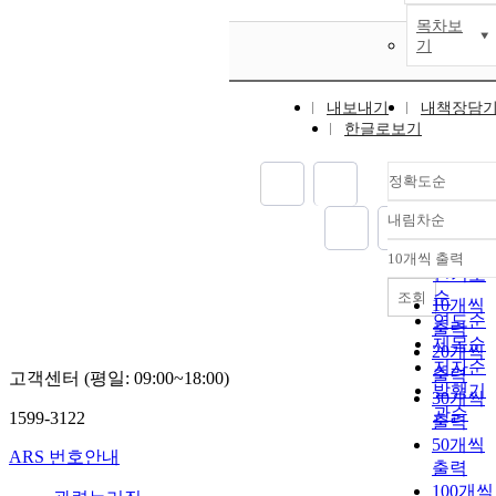
목차보
기
내보내기
내책장담
한글로보기
정확도순
내림차순
정확도
순
10개씩 출력
내림차
인기도
순
조회
10개씩
연도순
출력
제목순
20개씩
저자순
출력
고객센터 (평일: 09:00~18:00)
발행기
30개씩
관순
1599-3122
출력
50개씩
ARS 번호안내
출력
100개씩