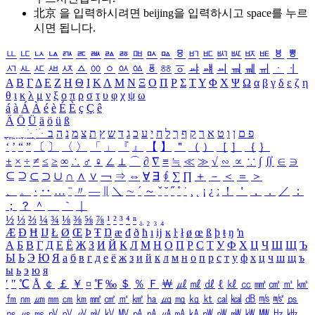
北京 을 입력하시려면
beijing
을 입력하시고 space를 누르
시면 됩니다.
ㅥ
ㅦ
ㅧ
ㅨ
ㅩ
ㅪ
ㅫ
ㅬ
ㅭ
ㅮ
ㅯ
ㅰ
ㅱ
ㅲ
ㅳ
ㅴ
ㅵ
ㅶ
ㅷ
ㅸ
ㅹ
ㅺ
ㅻ
ㅼ
ㅽ
ㅾ
ㅿ
ㆀ
ㆁ
ㆂ
ㆃ
ㆄ
ㆅ
ㆆ
ㆇ
ㆈ
ㆉ
ㆊ
ㆋ
ㆌ
ㆍ
ㆎ
Α
Β
Γ
Δ
Ε
Ζ
Η
Θ
Ι
Κ
Λ
Μ
Ν
Ξ
Ο
Π
Ρ
Σ
Τ
Υ
Φ
Χ
Ψ
Ω
α
β
γ
δ
ε
ζ
η
θ
ι
κ
λ
μ
ν
ξ
ο
π
ρ
σ
τ
υ
φ
χ
ψ
ω
á
à
Á
À
é
è
É
È
ç
Ç
ê
Ä
Ö
Ü
ä
ö
ü
ß
ְ
ֳ
ֲ
ֱ
ָ
ַ
ֵ
ֶ
ִ
ֹ
ּ
ֻ
ׂ
ׁ
ּ
ב
ה
נ
מ
צ
ת
ץ
ש
ד
ג
כ
ע
י
ח
ל
ך
ף
ק
ר
א
ט
ו
ן
ם
פ
‘
’
“
”
〔
〕
〈
〉
「
」
『
』
【
】
＂
（
）
［
］
｛
｝
±
×
÷
≠
≤
≥
∞
∴
♂
♀
∠
⊥
⌒
∂
∇
≡
≒
≪
≫
√
∽
∝
∵
∫
∬
∈
∋
⊆
⊇
⊂
⊃
∪
∩
∧
∨
￢
⇒
⇔
∀
∃
∮
∑
∏
＋
－
＜
＝
＞
、
。
·
‥
…
¨
〃
―
∥
＼
∼
´
～
ˇ
˘
˝
˚
˙
¸
˛
¡
¿
ː
！
＇
，
．
／
：
；
？
＾
＿
｀
｜
½
⅓
⅔
¼
¾
⅛
⅜
⅝
⅞
¹
²
³
⁴
ⁿ
₁
₂
₃
₄
Æ
Ð
Ħ
Ĳ
Ł
Ø
Œ
Þ
Ŧ
Ŋ
æ
đ
ð
ħ
ı
ĳ
ĸ
ŀ
ł
ø
œ
ß
þ
ŧ
ŋ
ŉ
А
Б
В
Г
Д
Е
Ё
Ж
З
И
Й
К
Л
М
Н
О
П
Р
С
Т
У
Ф
Х
Ц
Ч
Ш
Щ
Ъ
Ы
Ь
Э
Ю
Я
а
б
в
г
д
е
ё
ж
з
и
й
к
л
м
н
о
п
р
с
т
у
ф
х
ц
ч
ш
щ
ъ
ы
ь
э
ю
я
′
″
℃
Å
￠
￡
￥
¤
℉
‰
＄
％
Ｆ
￦
㎕
㎖
㎗
ℓ
㎘
㏄
㎣
㎤
㎥
㎦
㎙
㎚
㎛
㎜
㎝
㎞
㎟
㎠
㎡
㎢
㏊
㎍
㎎
㎏
㏏
㎈
㎉
㏈
㎧
㎨
㎰
㎱
㎲
㎳
㎴
㎵
㎶
㎷
㎸
㎹
㎀
㎁
㎂
㎃
㎄
㎺
㎻
㎽
㎾
㎿
㎐
㎑