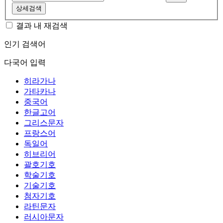
상세검색
결과 내 재검색
인기 검색어
다국어 입력
히라가나
가타카나
중국어
한글고어
그리스문자
프랑스어
독일어
히브리어
괄호기호
학술기호
기술기호
첨자기호
라틴문자
러시아문자