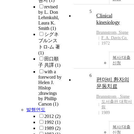
원저
(1)
revised
5
by L. Don
Clinical
Lehmkuhl,
kinesiology
Laura K.
Smith
(1)
Brunnstrom
, Signe
シグネ
F. A. Davis Co.
ブルンス
1972
トロ-ム 著
(1)
복사/대출
田口順
신청
子 共譯
(1)
with a
6
foreword by
편마비 환자의
Helen J.
운동치료
Hislop
;drawings
Brunnstrom
, Signe
by Phillip
도서출판 대학서
Carson
(1)
림
발행연도
1989
2012
(2)
1992
(1)
복사/대출
1989
(2)
신청