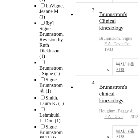
LaVigne,
3
Jeanne M
Brunnstrom's
(1)
Clinical
[by]
kinesiology
Signe
Brunnstrom.
Brunnstrom
, Signe
Revision by
F.A. Davis Co.
Ruth
1983
Dickinson
(1)
복사/대출
Brunnstrom
신청
, Signe
(1)
Signe
4
Brunnstrom
Brunnstrom's
著
(1)
clinical
Smith,
kinesiology
Laura K.
(1)
Houglum, Peggy A.
Lehmkuhl,
F.A. Davis
201
L. Don
(1)
Signe
복사/대출
Brunnstrom
신청