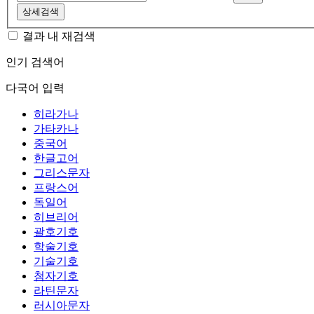
상세검색
결과 내 재검색
인기 검색어
다국어 입력
히라가나
가타카나
중국어
한글고어
그리스문자
프랑스어
독일어
히브리어
괄호기호
학술기호
기술기호
첨자기호
라틴문자
러시아문자