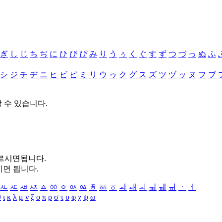
ぎ
し
じ
ち
ぢ
に
ひ
び
ぴ
み
り
う
ぅ
く
ぐ
す
ず
つ
づ
っ
ぬ
ふ
シ
ジ
チ
ヂ
ニ
ヒ
ビ
ピ
ミ
リ
ウ
ゥ
ク
グ
ス
ズ
ツ
ヅ
ッ
ヌ
フ
ブ
할 수 있습니다.
누르시면됩니다.
시면 됩니다.
ㅻ
ㅼ
ㅽ
ㅾ
ㅿ
ㆀ
ㆁ
ㆂ
ㆃ
ㆄ
ㆅ
ㆆ
ㆇ
ㆈ
ㆉ
ㆊ
ㆋ
ㆌ
ㆍ
ㆎ
θ
ι
κ
λ
μ
ν
ξ
ο
π
ρ
σ
τ
υ
φ
χ
ψ
ω