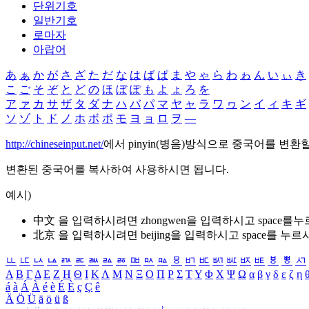
단위기호
일반기호
로마자
아랍어
あ
ぁ
か
が
さ
ざ
た
だ
な
は
ば
ぱ
ま
や
ゃ
ら
わ
ゎ
ん
い
ぃ
き
こ
ご
そ
ぞ
と
ど
の
ほ
ぼ
ぽ
も
よ
ょ
ろ
を
ア
ァ
カ
サ
ザ
タ
ダ
ナ
ハ
バ
パ
マ
ヤ
ャ
ラ
ワ
ヮ
ン
イ
ィ
キ
ギ
ソ
ゾ
ト
ド
ノ
ホ
ボ
ポ
モ
ヨ
ョ
ロ
ヲ
―
http://chineseinput.net/
에서 pinyin(병음)방식으로 중국어를 변환
변환된 중국어를 복사하여 사용하시면 됩니다.
예시)
中文 을 입력하시려면
zhongwen
을 입력하시고 space를
北京 을 입력하시려면
beijing
을 입력하시고 space를 누르
ㅥ
ㅦ
ㅧ
ㅨ
ㅩ
ㅪ
ㅫ
ㅬ
ㅭ
ㅮ
ㅯ
ㅰ
ㅱ
ㅲ
ㅳ
ㅴ
ㅵ
ㅶ
ㅷ
ㅸ
ㅹ
ㅺ
Α
Β
Γ
Δ
Ε
Ζ
Η
Θ
Ι
Κ
Λ
Μ
Ν
Ξ
Ο
Π
Ρ
Σ
Τ
Υ
Φ
Χ
Ψ
Ω
α
β
γ
δ
ε
ζ
η
á
à
Á
À
é
è
É
È
ç
Ç
ê
Ä
Ö
Ü
ä
ö
ü
ß