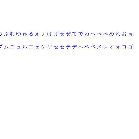
ぶ
ぷ
む
ゆ
ゅ
る
え
ぇ
け
げ
せ
ぜ
て
で
ね
へ
べ
ぺ
め
れ
お
ぉ
プ
ム
ユ
ュ
ル
エ
ェ
ケ
ゲ
セ
ゼ
テ
デ
ヘ
ベ
ペ
メ
レ
オ
ォ
コ
ゴ