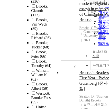
순
(336)
modern England :
10개씩 출력
내림
Brooks,
인기
essays in memory
Cleanth
순
조회
10개
of Christopher W.
(173)
연도
출력
Brooks
Brooks,
제목
20개
Van Wyck
저자
Brooks
, C. W
출력
(89)
발행
Cambridge
Brooks,
30개
University Press
관순
Richard
(86)
출력
2021
Brooke,
50개
Tucker
(68)
출력
Brook,
복사/대출
100개
Peter
(66)
신청
출력
Brook,
Timothy
(64)
목차보기
2
Wimsatt,
Brooks`s Readers
William K
First Year : Projec
(62)
Gutenberg [전자
Brooks,
책]
Albert
(59)
Westcott,
Stratton D. (Stratton
Brooke Foss
Duluth)
Brooks
(55)
북큐브네트웍스
United