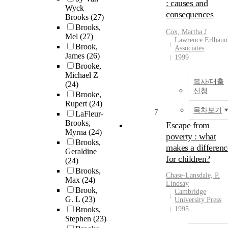
: causes and
Wyck
consequences
Brooks
(27)
Brooks,
Cox, Martha J
Mel
(27)
Lawrence Erlbau
Brook,
Associates
James
(26)
1999
Brooke,
Michael Z
복사/대출
(24)
신청
Brooke,
Rupert
(24)
목차보기
7
LaFleur-
Brooks,
Escape from
Myrna
(24)
poverty : what
Brooks,
makes a differenc
Geraldine
for children?
(24)
Brooks,
Chase-Lansdale, P.
Max
(24)
Lindsay
Brook,
Cambridge
G. L
(23)
University Press
Brooks,
1995
Stephen
(23)