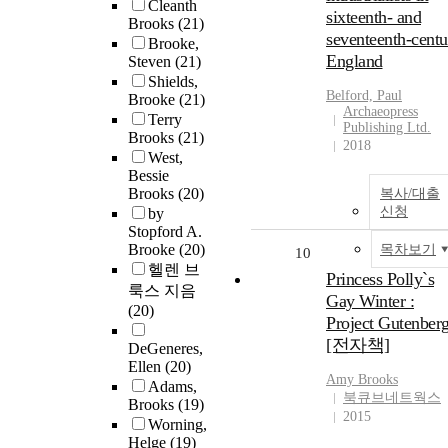
Cleanth
sixteenth- and
Brooks
(21)
seventeenth-centu
Brooke,
England
Steven
(21)
Shields,
Belford, Paul
Brooke
(21)
Archaeopress
Terry
Publishing Ltd.
Brooks
(21)
2018
West,
Bessie
Brooks
(20)
복사/대출
신청
by
Stopford A.
Brooke
(20)
목차보기
10
헬렌 브
Princess Polly`s
룩스 지음
Gay Winter :
(20)
Project Gutenber
[전자책]
DeGeneres,
Ellen
(20)
Amy
Brooks
Adams,
북큐브네트웍스
Brooks
(19)
2015
Worning,
Helge
(19)