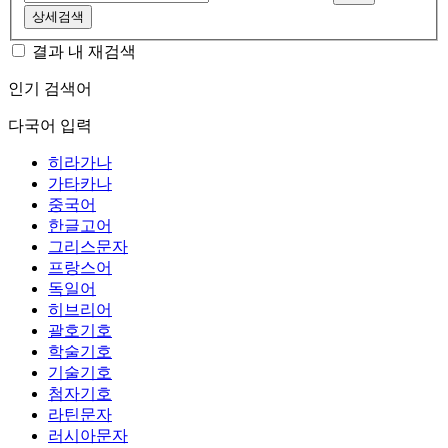
상세검색
결과 내 재검색
인기 검색어
다국어 입력
히라가나
가타카나
중국어
한글고어
그리스문자
프랑스어
독일어
히브리어
괄호기호
학술기호
기술기호
첨자기호
라틴문자
러시아문자