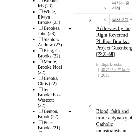
Brooke,
복사/대출
Iris
(23)
신청
White,
Elwyn
목차보기
8
Brooks
(23)
Addresses by the
Brookes,
John
(23)
Right Reverend
Stanton,
Phillips Brooks :
Andrew
(23)
Project Gutenber
King, G.
[전자책]
Brooks
(22)
Moore,
Phillips
Brooks
Brooke Noel
북큐브네트웍스
(22)
2015
Brooks,
Chris
(22)
by
Brooke Foss
Westcott
(22)
9
Blood, faith and
Benton,
Brook
(22)
iron : a dynasty o
Peter
Catholic
Brooks
(21)
industrialists in