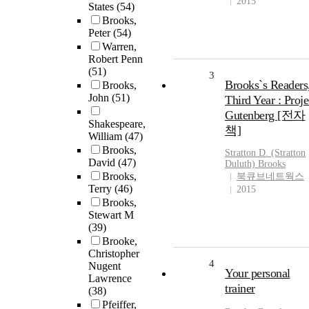
2015
States
(54)
Brooks,
Peter
(54)
Warren,
Robert Penn
(51)
3
Brooks`s Readers
Brooks,
John
(51)
Third Year : Proje
Gutenberg [전자
Shakespeare,
책]
William
(47)
Brooks,
Stratton D. (Stratton
David
(47)
Duluth)
Brooks
Brooks,
북큐브네트웍스
Terry
(46)
2015
Brooks,
Stewart M
(39)
Brooke,
Christopher
4
Nugent
Your personal
Lawrence
trainer
(38)
Pfeiffer,