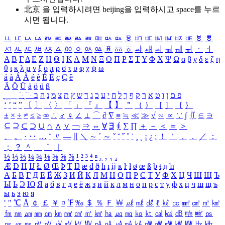
北京 을 입력하시려면
beijing
을 입력하시고 space를 누르
시면 됩니다.
ㅥ
ㅦ
ㅧ
ㅨ
ㅩ
ㅪ
ㅫ
ㅬ
ㅭ
ㅮ
ㅯ
ㅰ
ㅱ
ㅲ
ㅳ
ㅴ
ㅵ
ㅶ
ㅷ
ㅸ
ㅹ
ㅺ
ㅻ
ㅼ
ㅽ
ㅾ
ㅿ
ㆀ
ㆁ
ㆂ
ㆃ
ㆄ
ㆅ
ㆆ
ㆇ
ㆈ
ㆉ
ㆊ
ㆋ
ㆌ
ㆍ
ㆎ
Α
Β
Γ
Δ
Ε
Ζ
Η
Θ
Ι
Κ
Λ
Μ
Ν
Ξ
Ο
Π
Ρ
Σ
Τ
Υ
Φ
Χ
Ψ
Ω
α
β
γ
δ
ε
ζ
η
θ
ι
κ
λ
μ
ν
ξ
ο
π
ρ
σ
τ
υ
φ
χ
ψ
ω
á
à
Á
À
é
è
É
È
ç
Ç
ê
Ä
Ö
Ü
ä
ö
ü
ß
ְ
ֳ
ֲ
ֱ
ָ
ַ
ֵ
ֶ
ִ
ֹ
ּ
ֻ
ׂ
ׁ
ּ
ב
ה
נ
מ
צ
ת
ץ
ש
ד
ג
כ
ע
י
ח
ל
ך
ף
ק
ר
א
ט
ו
ן
ם
פ
‘
’
“
”
〔
〕
〈
〉
「
」
『
』
【
】
＂
（
）
［
］
｛
｝
±
×
÷
≠
≤
≥
∞
∴
♂
♀
∠
⊥
⌒
∂
∇
≡
≒
≪
≫
√
∽
∝
∵
∫
∬
∈
∋
⊆
⊇
⊂
⊃
∪
∩
∧
∨
￢
⇒
⇔
∀
∃
∮
∑
∏
＋
－
＜
＝
＞
、
。
·
‥
…
¨
〃
―
∥
＼
∼
´
～
ˇ
˘
˝
˚
˙
¸
˛
¡
¿
ː
！
＇
，
．
／
：
；
？
＾
＿
｀
｜
½
⅓
⅔
¼
¾
⅛
⅜
⅝
⅞
¹
²
³
⁴
ⁿ
₁
₂
₃
₄
Æ
Ð
Ħ
Ĳ
Ł
Ø
Œ
Þ
Ŧ
Ŋ
æ
đ
ð
ħ
ı
ĳ
ĸ
ŀ
ł
ø
œ
ß
þ
ŧ
ŋ
ŉ
А
Б
В
Г
Д
Е
Ё
Ж
З
И
Й
К
Л
М
Н
О
П
Р
С
Т
У
Ф
Х
Ц
Ч
Ш
Щ
Ъ
Ы
Ь
Э
Ю
Я
а
б
в
г
д
е
ё
ж
з
и
й
к
л
м
н
о
п
р
с
т
у
ф
х
ц
ч
ш
щ
ъ
ы
ь
э
ю
я
′
″
℃
Å
￠
￡
￥
¤
℉
‰
＄
％
Ｆ
￦
㎕
㎖
㎗
ℓ
㎘
㏄
㎣
㎤
㎥
㎦
㎙
㎚
㎛
㎜
㎝
㎞
㎟
㎠
㎡
㎢
㏊
㎍
㎎
㎏
㏏
㎈
㎉
㏈
㎧
㎨
㎰
㎱
㎲
㎳
㎴
㎵
㎶
㎷
㎸
㎹
㎀
㎁
㎂
㎃
㎄
㎺
㎻
㎽
㎾
㎿
㎐
㎑