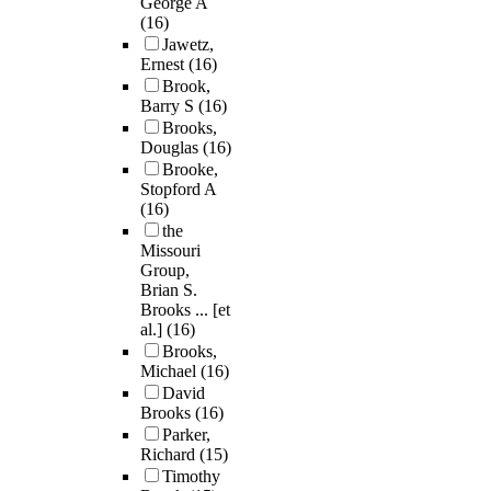
George A
(16)
Jawetz,
Ernest
(16)
Brook,
Barry S
(16)
Brooks,
Douglas
(16)
Brooke,
Stopford A
(16)
the
Missouri
Group,
Brian S.
Brooks ... [et
al.]
(16)
Brooks,
Michael
(16)
David
Brooks
(16)
Parker,
Richard
(15)
Timothy