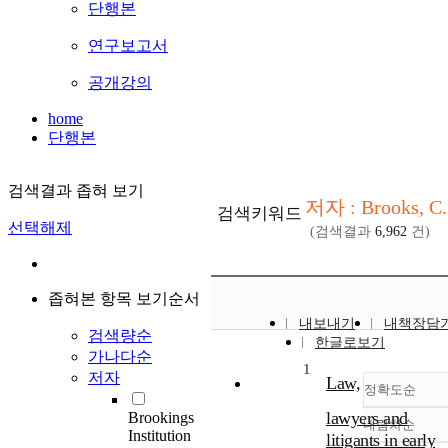
단행본
연구보고서
공개강의
home
단행본
검색결과 좁혀 보기
저자 : Brooks, C
검색키워드
선택해제
(검색결과
6,962
건)
좁혀본 항목 보기순서
내보내기
내책장담
검색량순
한글로보기
가나다순
1
저자
Law,
정확도순
lawyers and
Brookings
내림차순
정확
Institution
litigants in early