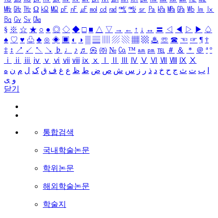
㎒
㎓
㎔
Ω
㏀
㏁
㎊
㎋
㎌
㏖
㏅
㎭
㎮
㎯
㏛
㎩
㎪
㎫
㎬
㏝
㏐
㏓
㏃
㏉
㏜
㏆
§
※
☆
★
○
●
◎
◇
◆
□
■
△
▽
→
←
↑
↓
↔
〓
◁
◀
▷
▶
♤
♠
♡
♥
♧
♣
⊙
◈
▣
◐
◑
▒
▤
▥
▨
▧
▦
▩
♨
☏
☎
☜
☞
¶
†
‡
↕
↗
↙
↖
↘
♭
♩
♪
♬
㉿
㈜
№
㏇
™
㏂
㏘
℡
＃
＆
＊
＠
ª
º
ⅰ
ⅱ
ⅲ
ⅳ
ⅴ
ⅵ
ⅶ
ⅷ
ⅸ
ⅹ
Ⅰ
Ⅱ
Ⅲ
Ⅳ
Ⅴ
Ⅵ
Ⅶ
Ⅷ
Ⅸ
Ⅹ
ا
ب
ت
ث
ج
ح
خ
د
ذ
ر
ز
س
ش
ص
ض
ط
ظ
ع
غ
ف
ق
ک
ل
م
ن
ه
و
ی
닫기
통합검색
국내학술논문
학위논문
해외학술논문
학술지