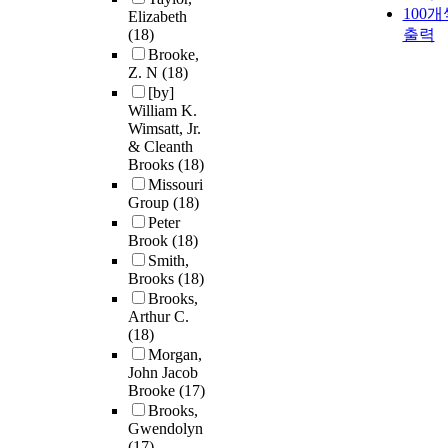
100개
Elizabeth
(18)
출력
Brooke,
Z. N
(18)
[by]
William K.
Wimsatt, Jr.
& Cleanth
Brooks
(18)
Missouri
Group
(18)
Peter
Brook
(18)
Smith,
Brooks
(18)
Brooks,
Arthur C.
(18)
Morgan,
John Jacob
Brooke
(17)
Brooks,
Gwendolyn
(17)