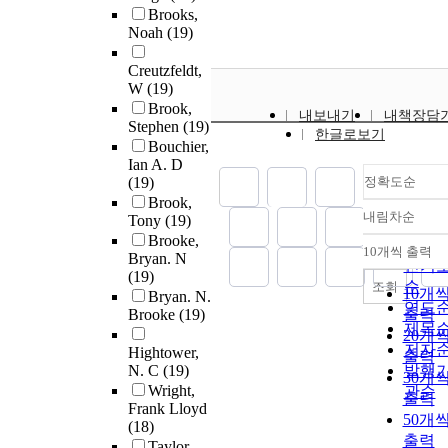
Brooks,
Noah
(19)
Creutzfeldt,
W
(19)
Brook,
내보내기
내책장담
Stephen
(19)
한글로보기
Bouchier,
Ian A. D
(19)
정확도순
Brook,
내림차순
Tony
(19)
정확
Brooke,
순
10개씩 출력
Bryan. N
내림
인기
(19)
순
조회
10개
Bryan. N.
연도
Brooke
(19)
출력
제목
20개
저자
Hightower,
출력
N. C
(19)
발행
30개
Wright,
관순
출력
Frank Lloyd
50개
(18)
출력
Taylor,