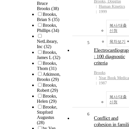
Brooks
, Douglas
Bruce
Human Kinetics
Brooks
(38)
1999
Brooks,
Brian S
(35)
Brooks,
복사/대출
Phillips
(34)
신청
NetLibrary,
목차보기
5
Inc
(32)
Electrocardiogra
Brooks,
: 100 diagnostic
James L
(32)
criteria
Brooks,
Thom
(31)
Brooks
Atkinson,
Year Book Medica
Brooks
(29)
1987
Brooks,
Robert
(29)
Brooks,
복사/대출
Helen
(29)
신청
Brooke,
Stopford
6
Augustus
Conflict and
(28)
cohesion in famil
by Van