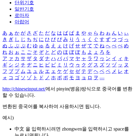
단위기호
일반기호
로마자
아랍어
あ
ぁ
か
が
さ
ざ
た
だ
な
は
ば
ぱ
ま
や
ゃ
ら
わ
ゎ
ん
い
ぃ
き
ぎ
し
じ
ち
ぢ
に
ひ
び
ぴ
み
り
う
ぅ
く
ぐ
す
ず
つ
づ
っ
ぬ
ふ
ぶ
ぷ
む
ゆ
ゅ
る
え
ぇ
け
げ
せ
ぜ
て
で
ね
へ
べ
ぺ
め
れ
お
ぉ
こ
ご
そ
ぞ
と
ど
の
ほ
ぼ
ぽ
も
よ
ょ
ろ
を
ア
ァ
カ
サ
ザ
タ
ダ
ナ
ハ
バ
パ
マ
ヤ
ャ
ラ
ワ
ヮ
ン
イ
ィ
キ
ギ
シ
ジ
チ
ヂ
ニ
ヒ
ビ
ピ
ミ
リ
ウ
ゥ
ク
グ
ス
ズ
ツ
ヅ
ッ
ヌ
フ
ブ
プ
ム
ユ
ュ
ル
エ
ェ
ケ
ゲ
セ
ゼ
テ
デ
ヘ
ベ
ペ
メ
レ
オ
ォ
コ
ゴ
ソ
ゾ
ト
ド
ノ
ホ
ボ
ポ
モ
ヨ
ョ
ロ
ヲ
―
http://chineseinput.net/
에서 pinyin(병음)방식으로 중국어를 변환
할 수 있습니다.
변환된 중국어를 복사하여 사용하시면 됩니다.
예시)
中文 을 입력하시려면
zhongwen
을 입력하시고 space를
누르시면됩니다.