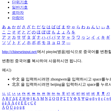
단위기호
일반기호
로마자
아랍어
あ
ぁ
か
が
さ
ざ
た
だ
な
は
ば
ぱ
ま
や
ゃ
ら
わ
ゎ
ん
い
ぃ
き
こ
ご
そ
ぞ
と
ど
の
ほ
ぼ
ぽ
も
よ
ょ
ろ
を
ア
ァ
カ
サ
ザ
タ
ダ
ナ
ハ
バ
パ
マ
ヤ
ャ
ラ
ワ
ヮ
ン
イ
ィ
キ
ギ
ソ
ゾ
ト
ド
ノ
ホ
ボ
ポ
モ
ヨ
ョ
ロ
ヲ
―
http://chineseinput.net/
에서 pinyin(병음)방식으로 중국어를 변환
변환된 중국어를 복사하여 사용하시면 됩니다.
예시)
中文 을 입력하시려면
zhongwen
을 입력하시고 space를
北京 을 입력하시려면
beijing
을 입력하시고 space를 누르
ㅥ
ㅦ
ㅧ
ㅨ
ㅩ
ㅪ
ㅫ
ㅬ
ㅭ
ㅮ
ㅯ
ㅰ
ㅱ
ㅲ
ㅳ
ㅴ
ㅵ
ㅶ
ㅷ
ㅸ
ㅹ
ㅺ
Α
Β
Γ
Δ
Ε
Ζ
Η
Θ
Ι
Κ
Λ
Μ
Ν
Ξ
Ο
Π
Ρ
Σ
Τ
Υ
Φ
Χ
Ψ
Ω
α
β
γ
δ
ε
ζ
η
á
à
Á
À
é
è
É
È
ç
Ç
ê
Ä
Ö
Ü
ä
ö
ü
ß