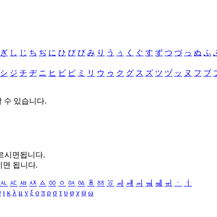
ぎ
し
じ
ち
ぢ
に
ひ
び
ぴ
み
り
う
ぅ
く
ぐ
す
ず
つ
づ
っ
ぬ
ふ
シ
ジ
チ
ヂ
ニ
ヒ
ビ
ピ
ミ
リ
ウ
ゥ
ク
グ
ス
ズ
ツ
ヅ
ッ
ヌ
フ
ブ
할 수 있습니다.
누르시면됩니다.
시면 됩니다.
ㅻ
ㅼ
ㅽ
ㅾ
ㅿ
ㆀ
ㆁ
ㆂ
ㆃ
ㆄ
ㆅ
ㆆ
ㆇ
ㆈ
ㆉ
ㆊ
ㆋ
ㆌ
ㆍ
ㆎ
θ
ι
κ
λ
μ
ν
ξ
ο
π
ρ
σ
τ
υ
φ
χ
ψ
ω