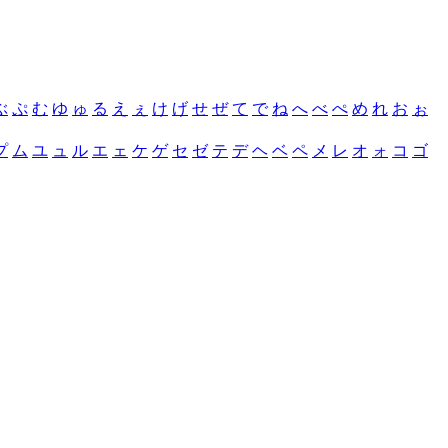
ぶ
ぷ
む
ゆ
ゅ
る
え
ぇ
け
げ
せ
ぜ
て
で
ね
へ
べ
ぺ
め
れ
お
ぉ
プ
ム
ユ
ュ
ル
エ
ェ
ケ
ゲ
セ
ゼ
テ
デ
ヘ
ベ
ペ
メ
レ
オ
ォ
コ
ゴ