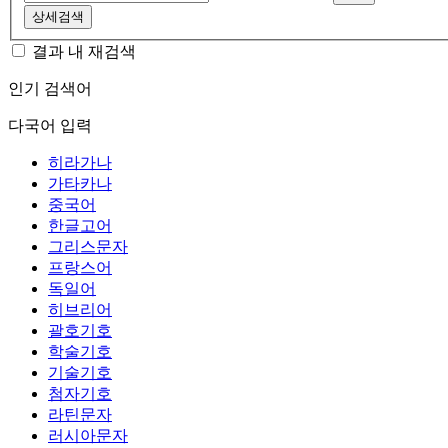
상세검색
결과 내 재검색
인기 검색어
다국어 입력
히라가나
가타카나
중국어
한글고어
그리스문자
프랑스어
독일어
히브리어
괄호기호
학술기호
기술기호
첨자기호
라틴문자
러시아문자