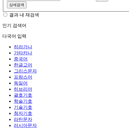
상세검색
결과 내 재검색
인기 검색어
다국어 입력
히라가나
가타카나
중국어
한글고어
그리스문자
프랑스어
독일어
히브리어
괄호기호
학술기호
기술기호
첨자기호
라틴문자
러시아문자