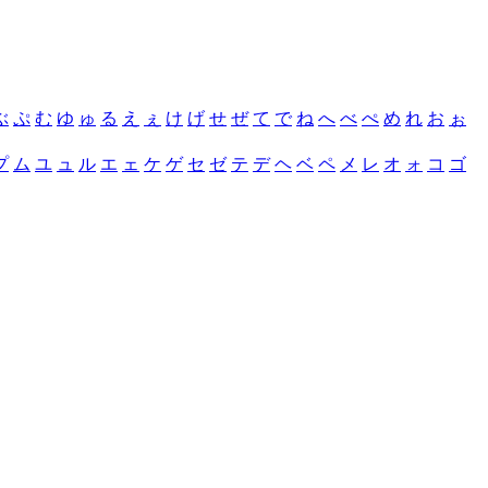
ぶ
ぷ
む
ゆ
ゅ
る
え
ぇ
け
げ
せ
ぜ
て
で
ね
へ
べ
ぺ
め
れ
お
ぉ
プ
ム
ユ
ュ
ル
エ
ェ
ケ
ゲ
セ
ゼ
テ
デ
ヘ
ベ
ペ
メ
レ
オ
ォ
コ
ゴ