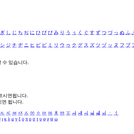
ぎ
し
じ
ち
ぢ
に
ひ
び
ぴ
み
り
う
ぅ
く
ぐ
す
ず
つ
づ
っ
ぬ
ふ
シ
ジ
チ
ヂ
ニ
ヒ
ビ
ピ
ミ
リ
ウ
ゥ
ク
グ
ス
ズ
ツ
ヅ
ッ
ヌ
フ
ブ
할 수 있습니다.
누르시면됩니다.
시면 됩니다.
ㅻ
ㅼ
ㅽ
ㅾ
ㅿ
ㆀ
ㆁ
ㆂ
ㆃ
ㆄ
ㆅ
ㆆ
ㆇ
ㆈ
ㆉ
ㆊ
ㆋ
ㆌ
ㆍ
ㆎ
θ
ι
κ
λ
μ
ν
ξ
ο
π
ρ
σ
τ
υ
φ
χ
ψ
ω