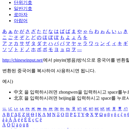
단위기호
일반기호
로마자
아랍어
あ
ぁ
か
が
さ
ざ
た
だ
な
は
ば
ぱ
ま
や
ゃ
ら
わ
ゎ
ん
い
ぃ
き
こ
ご
そ
ぞ
と
ど
の
ほ
ぼ
ぽ
も
よ
ょ
ろ
を
ア
ァ
カ
サ
ザ
タ
ダ
ナ
ハ
バ
パ
マ
ヤ
ャ
ラ
ワ
ヮ
ン
イ
ィ
キ
ギ
ソ
ゾ
ト
ド
ノ
ホ
ボ
ポ
モ
ヨ
ョ
ロ
ヲ
―
http://chineseinput.net/
에서 pinyin(병음)방식으로 중국어를 변환
변환된 중국어를 복사하여 사용하시면 됩니다.
예시)
中文 을 입력하시려면
zhongwen
을 입력하시고 space를
北京 을 입력하시려면
beijing
을 입력하시고 space를 누르
ㅥ
ㅦ
ㅧ
ㅨ
ㅩ
ㅪ
ㅫ
ㅬ
ㅭ
ㅮ
ㅯ
ㅰ
ㅱ
ㅲ
ㅳ
ㅴ
ㅵ
ㅶ
ㅷ
ㅸ
ㅹ
ㅺ
Α
Β
Γ
Δ
Ε
Ζ
Η
Θ
Ι
Κ
Λ
Μ
Ν
Ξ
Ο
Π
Ρ
Σ
Τ
Υ
Φ
Χ
Ψ
Ω
α
β
γ
δ
ε
ζ
η
á
à
Á
À
é
è
É
È
ç
Ç
ê
Ä
Ö
Ü
ä
ö
ü
ß