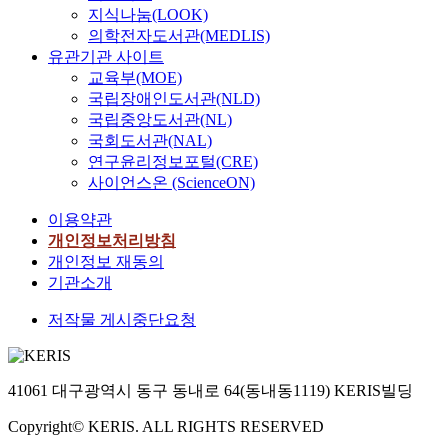
지식나눔(LOOK)
의학전자도서관(MEDLIS)
유관기관 사이트
교육부(MOE)
국립장애인도서관(NLD)
국립중앙도서관(NL)
국회도서관(NAL)
연구윤리정보포털(CRE)
사이언스온 (ScienceON)
이용약관
개인정보처리방침
개인정보 재동의
기관소개
저작물 게시중단요청
41061 대구광역시 동구 동내로 64(동내동1119) KERIS빌딩
Copyright© KERIS. ALL RIGHTS RESERVED