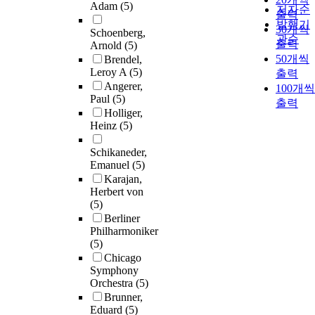
Adam
(5)
저자순
출력
발행기
30개씩
Schoenberg,
관순
출력
Arnold
(5)
50개씩
Brendel,
Leroy A
(5)
출력
Angerer,
100개씩
Paul
(5)
출력
Holliger,
Heinz
(5)
Schikaneder,
Emanuel
(5)
Karajan,
Herbert von
(5)
Berliner
Philharmoniker
(5)
Chicago
Symphony
Orchestra
(5)
Brunner,
Eduard
(5)