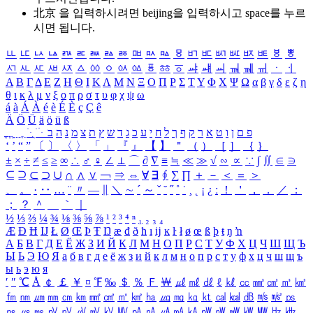
北京 을 입력하시려면
beijing
을 입력하시고 space를 누르
시면 됩니다.
ㅥ
ㅦ
ㅧ
ㅨ
ㅩ
ㅪ
ㅫ
ㅬ
ㅭ
ㅮ
ㅯ
ㅰ
ㅱ
ㅲ
ㅳ
ㅴ
ㅵ
ㅶ
ㅷ
ㅸ
ㅹ
ㅺ
ㅻ
ㅼ
ㅽ
ㅾ
ㅿ
ㆀ
ㆁ
ㆂ
ㆃ
ㆄ
ㆅ
ㆆ
ㆇ
ㆈ
ㆉ
ㆊ
ㆋ
ㆌ
ㆍ
ㆎ
Α
Β
Γ
Δ
Ε
Ζ
Η
Θ
Ι
Κ
Λ
Μ
Ν
Ξ
Ο
Π
Ρ
Σ
Τ
Υ
Φ
Χ
Ψ
Ω
α
β
γ
δ
ε
ζ
η
θ
ι
κ
λ
μ
ν
ξ
ο
π
ρ
σ
τ
υ
φ
χ
ψ
ω
á
à
Á
À
é
è
É
È
ç
Ç
ê
Ä
Ö
Ü
ä
ö
ü
ß
ְ
ֳ
ֲ
ֱ
ָ
ַ
ֵ
ֶ
ִ
ֹ
ּ
ֻ
ׂ
ׁ
ּ
ב
ה
נ
מ
צ
ת
ץ
ש
ד
ג
כ
ע
י
ח
ל
ך
ף
ק
ר
א
ט
ו
ן
ם
פ
‘
’
“
”
〔
〕
〈
〉
「
」
『
』
【
】
＂
（
）
［
］
｛
｝
±
×
÷
≠
≤
≥
∞
∴
♂
♀
∠
⊥
⌒
∂
∇
≡
≒
≪
≫
√
∽
∝
∵
∫
∬
∈
∋
⊆
⊇
⊂
⊃
∪
∩
∧
∨
￢
⇒
⇔
∀
∃
∮
∑
∏
＋
－
＜
＝
＞
、
。
·
‥
…
¨
〃
―
∥
＼
∼
´
～
ˇ
˘
˝
˚
˙
¸
˛
¡
¿
ː
！
＇
，
．
／
：
；
？
＾
＿
｀
｜
½
⅓
⅔
¼
¾
⅛
⅜
⅝
⅞
¹
²
³
⁴
ⁿ
₁
₂
₃
₄
Æ
Ð
Ħ
Ĳ
Ł
Ø
Œ
Þ
Ŧ
Ŋ
æ
đ
ð
ħ
ı
ĳ
ĸ
ŀ
ł
ø
œ
ß
þ
ŧ
ŋ
ŉ
А
Б
В
Г
Д
Е
Ё
Ж
З
И
Й
К
Л
М
Н
О
П
Р
С
Т
У
Ф
Х
Ц
Ч
Ш
Щ
Ъ
Ы
Ь
Э
Ю
Я
а
б
в
г
д
е
ё
ж
з
и
й
к
л
м
н
о
п
р
с
т
у
ф
х
ц
ч
ш
щ
ъ
ы
ь
э
ю
я
′
″
℃
Å
￠
￡
￥
¤
℉
‰
＄
％
Ｆ
￦
㎕
㎖
㎗
ℓ
㎘
㏄
㎣
㎤
㎥
㎦
㎙
㎚
㎛
㎜
㎝
㎞
㎟
㎠
㎡
㎢
㏊
㎍
㎎
㎏
㏏
㎈
㎉
㏈
㎧
㎨
㎰
㎱
㎲
㎳
㎴
㎵
㎶
㎷
㎸
㎹
㎀
㎁
㎂
㎃
㎄
㎺
㎻
㎽
㎾
㎿
㎐
㎑