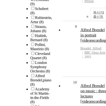
Philips
(9)
Schubert
복사/대
(8)
출신청
Rubinstein,
Artur
(8)
Strauss,
9
Alfred Brendel
Johann
(8)
in portrait
Haitink,
Bernard
(8)
[videorecording
Pollini,
Brendel
, Alfred
Maurizio
(8)
BBC Opus Arte
Cleveland
2003
Quartet
(8)
London
Symphony
Orchestra
(8)
Alfred
Brendel,piano
10
(8)
Alfred Brendel
Academy
on music : thre
of St Martin-
lectures
in-the-Fields
[videorecording
(8)