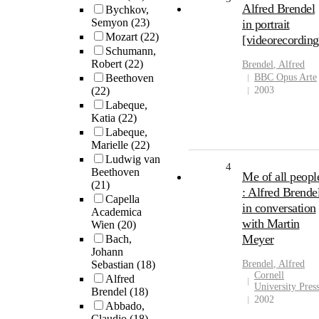
Alfred Brendel
Bychkov,
Semyon
(23)
in portrait
Mozart
(22)
[videorecording
Schumann,
Robert
(22)
Brendel
, Alfred
Beethoven
BBC Opus Arte
(22)
2003
Labeque,
Katia
(22)
Labeque,
Marielle
(22)
Ludwig van
4
Beethoven
Me of all peopl
(21)
: Alfred Brende
Capella
in conversation
Academica
with Martin
Wien
(20)
Meyer
Bach,
Johann
Sebastian
(18)
Brendel
, Alfred
Cornell
Alfred
University Pres
Brendel
(18)
2002
Abbado,
Claudio
(18)