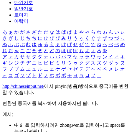
단위기호
일반기호
로마자
아랍어
あ
ぁ
か
が
さ
ざ
た
だ
な
は
ば
ぱ
ま
や
ゃ
ら
わ
ゎ
ん
い
ぃ
き
ぎ
し
じ
ち
ぢ
に
ひ
び
ぴ
み
り
う
ぅ
く
ぐ
す
ず
つ
づ
っ
ぬ
ふ
ぶ
ぷ
む
ゆ
ゅ
る
え
ぇ
け
げ
せ
ぜ
て
で
ね
へ
べ
ぺ
め
れ
お
ぉ
こ
ご
そ
ぞ
と
ど
の
ほ
ぼ
ぽ
も
よ
ょ
ろ
を
ア
ァ
カ
サ
ザ
タ
ダ
ナ
ハ
バ
パ
マ
ヤ
ャ
ラ
ワ
ヮ
ン
イ
ィ
キ
ギ
シ
ジ
チ
ヂ
ニ
ヒ
ビ
ピ
ミ
リ
ウ
ゥ
ク
グ
ス
ズ
ツ
ヅ
ッ
ヌ
フ
ブ
プ
ム
ユ
ュ
ル
エ
ェ
ケ
ゲ
セ
ゼ
テ
デ
ヘ
ベ
ペ
メ
レ
オ
ォ
コ
ゴ
ソ
ゾ
ト
ド
ノ
ホ
ボ
ポ
モ
ヨ
ョ
ロ
ヲ
―
http://chineseinput.net/
에서 pinyin(병음)방식으로 중국어를 변환
할 수 있습니다.
변환된 중국어를 복사하여 사용하시면 됩니다.
예시)
中文 을 입력하시려면
zhongwen
을 입력하시고 space를
누르시면됩니다.