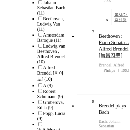
2007
Johann
Sebastian Bach
(11)
복사/대
Beethoven,
출신청
Ludwig Van
(11)
7
Amsterdam
Beethoven :
Baroque
(11)
Piano Sonatas :
Ludwig van
Alfred Brendel
Beethoven ,
[녹음자료]
Alfred Brendel
(10)
Brendel
, Alfred
Alfred
Philips
1993
Brendel [피아
노]
(10)
A
(9)
Robert
Schumann
(9)
8
Gruberova,
Brendel plays
Edita
(9)
Bach
Popp, Lucia
(9)
Bach, Johann
Sebastian
W.A.Mozart