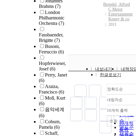
Johannes
Brendel
, Alfred
Brahms
(7)
C Major
London
Entertainment
Philharmonic
Kenny & co
Orchestra
(7)
2011
Fassbaender,
Brigitte
(7)
Busoni,
Ferruccio
(6)
Hopferwieser,
Josef
(6)
내보내기
내책장
Perry, Janet
한글로보기
(6)
Araiza,
정확도순
Francisco
(6)
Moll, Kurt
내림차순
정확도
(6)
순
음악세계
10개씩 출력
내림차
인기도
(6)
순
조회
Coburn,
10개씩
Pamela
(6)
연도순
출력
Schaff,
제목순
20개씩