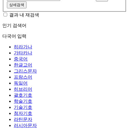
상세검색
결과 내 재검색
인기 검색어
다국어 입력
히라가나
가타카나
중국어
한글고어
그리스문자
프랑스어
독일어
히브리어
괄호기호
학술기호
기술기호
첨자기호
라틴문자
러시아문자