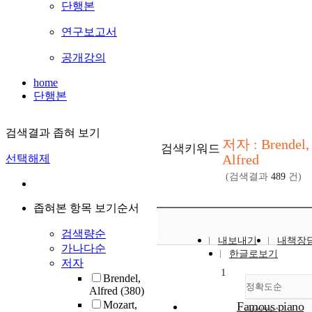
단행본
연구보고서
공개강의
home
단행본
검색결과 좁혀 보기
저자 : Brendel,
검색키워드
Alfred
선택해제
(검색결과
489
건)
좁혀본 항목 보기순서
검색량순
내보내기
내책장
가나다순
한글로보기
저자
1
Brendel,
정확도순
Alfred
(380)
Mozart,
Famous piano
내림차순