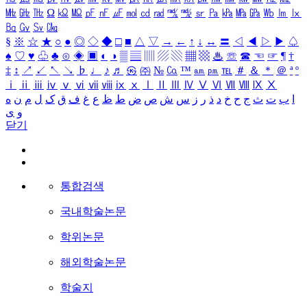
㎒
㎓
㎔
Ω
㏀
㏁
㎊
㎋
㎌
㏖
㏅
㎭
㎮
㎯
㏛
㎩
㎪
㎫
㎬
㏝
㏐
㏓
㏃
㏉
㏜
㏆
§
※
☆
★
○
●
◎
◇
◆
□
■
△
▽
→
←
↑
↓
↔
〓
◁
◀
▷
▶
♤
♠
♡
♥
♧
♣
⊙
◈
▣
◐
◑
▒
▤
▥
▨
▧
▦
▩
♨
☏
☎
☜
☞
¶
†
‡
↕
↗
↙
↖
↘
♭
♩
♪
♬
㉿
㈜
№
㏇
™
㏂
㏘
℡
＃
＆
＊
＠
ª
º
ⅰ
ⅱ
ⅲ
ⅳ
ⅴ
ⅵ
ⅶ
ⅷ
ⅸ
ⅹ
Ⅰ
Ⅱ
Ⅲ
Ⅳ
Ⅴ
Ⅵ
Ⅶ
Ⅷ
Ⅸ
Ⅹ
ا
ب
ت
ث
ج
ح
خ
د
ذ
ر
ز
س
ش
ص
ض
ط
ظ
ع
غ
ف
ق
ک
ل
م
ن
ه
و
ی
닫기
통합검색
국내학술논문
학위논문
해외학술논문
학술지