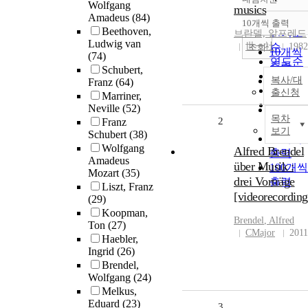
정확도
Wolfgang
musics
Amadeus
(84)
순
10개씩 출력
내림차
Beethoven,
인기도
브란델, 알프레드
Ludwig van
世一社
순
1982
조회
10개씩
(74)
연도순
출력
Schubert,
제목순
20개씩
복사/대
Franz
(64)
저자순
출신청
출력
Marriner,
발행기
Neville
(52)
30개씩
관순
목차
2
Franz
출력
보기
Schubert
(38)
50개씩
Wolfgang
Alfred Brendel
출력
Amadeus
über Musik :
100개씩
Mozart
(35)
drei Vorträge
출력
Liszt, Franz
[videorecording
(29)
Koopman,
Brendel
, Alfred
Ton
(27)
CMajor
2011
Haebler,
Ingrid
(26)
Brendel,
Wolfgang
(24)
Melkus,
Eduard
(23)
3