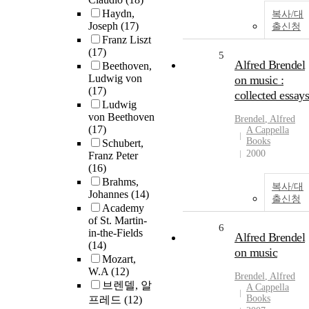
Haydn,
복사/대
Joseph
(17)
출신청
Franz Liszt
(17)
5
Alfred Brendel
Beethoven,
Ludwig von
on music :
(17)
collected essays
Ludwig
von Beethoven
Brendel
, Alfred
(17)
A Cappella
Books
Schubert,
2000
Franz Peter
(16)
Brahms,
복사/대
Johannes
(14)
출신청
Academy
of St. Martin-
6
in-the-Fields
Alfred Brendel
(14)
on music
Mozart,
W.A
(12)
Brendel
, Alfred
브렌델, 알
A Cappella
Books
프레드
(12)